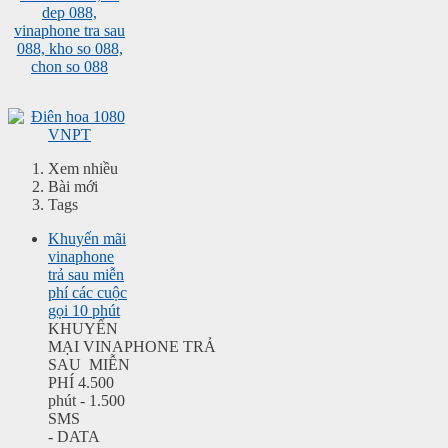
Xem nhiều
Bài mới
Tags
Khuyến mãi
vinaphone
trả sau miễn
phí các cuộc
gọi 10 phút
KHUYẾN
MẠI VINAPHONE TRẢ
SAU MIỄN
PHÍ 4.500
phút - 1.500
SMS
- DATA