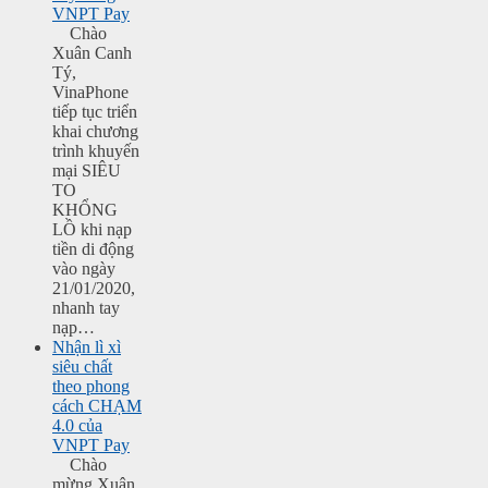
VNPT Pay
Chào
Xuân Canh
Tý,
VinaPhone
tiếp tục triển
khai chương
trình khuyến
mại SIÊU
TO
KHỔNG
LỒ khi nạp
tiền di động
vào ngày
21/01/2020,
nhanh tay
nạp…
Nhận lì xì
siêu chất
theo phong
cách CHẠM
4.0 của
VNPT Pay
Chào
mừng Xuân