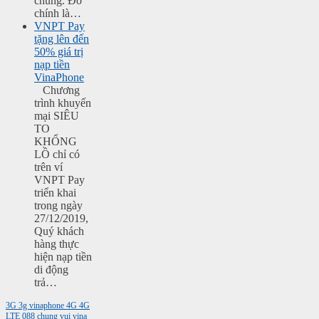
chúng. Đó
chính là…
VNPT Pay
tặng lên đến
50% giá trị
nạp tiền
VinaPhone
Chương
trình khuyến
mại SIÊU
TO
KHỔNG
LỒ chỉ có
trên ví
VNPT Pay
triển khai
trong ngày
27/12/2019,
Quý khách
hàng thực
hiện nạp tiền
di động
trả…
3G
3g vinaphone
4G
4G
LTE
088
chung vui vina