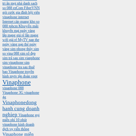
tri ân mọi nhà
danh sach
so 088
ezCom
FiberVNN
gói cước gia đình
hội viên
vinaphone
internet
Internet cáp quang
kho so
088 tphcm
Khuyến mãi
khuyến mại ngày vàng
lắp mạng giá rẻ
lắp mạng
wifi giá rẻ
MyTV
nap the
ngày vàng
nạp thẻ ngày
vàng
sim phong thủy
sim
so vina 088
sim số đẹp
sim trả sau
sim vianphone
sim vinaphone
sim
vinaphone tra sau
thuê
bao Vinaphone
truyền
hình mytv
tập đoàn vnpt
Vinaphone
vinaphone 088
Vinaphone 3G
vinaphone
4g
Vinaphonedong
hanh cung doanh
nghiep
Vinaphone gọi
miễn phí 10 phút
vinaphone kinh doanh
dịch vụ viễn thông
Vinaphone miễn