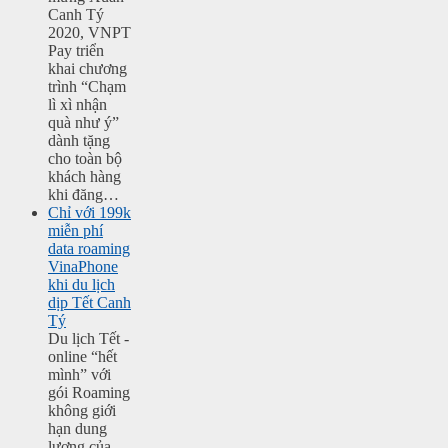
Canh Tý
2020, VNPT
Pay triển
khai chương
trình “Chạm
lì xì nhận
quà như ý”
dành tặng
cho toàn bộ
khách hàng
khi đăng…
Chỉ với 199k
miễn phí
data roaming
VinaPhone
khi du lịch
dịp Tết Canh
Tý
Du lịch Tết -
online “hết
mình” với
gói Roaming
không giới
hạn dung
lượng của