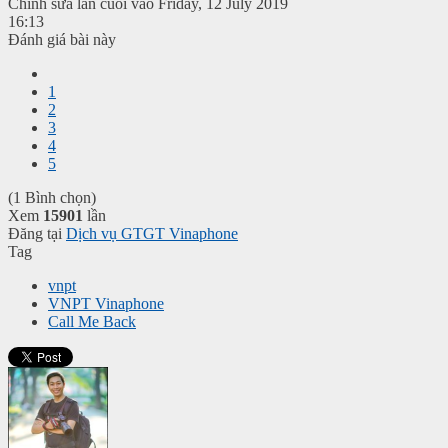
Chỉnh sửa lần cuối vào Friday, 12 July 2019
16:13
Đánh giá bài này
1
2
3
4
5
(1 Bình chọn)
Xem
15901
lần
Đăng tại
Dịch vụ GTGT Vinaphone
Tag
vnpt
VNPT Vinaphone
Call Me Back