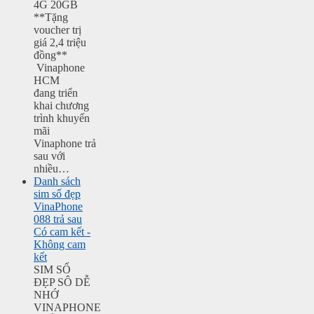
4G 20GB
**Tặng
voucher trị
giá 2,4 triệu
đồng**
Vinaphone
HCM
đang triển
khai chương
trình khuyến
mãi
Vinaphone trả
sau với
nhiều…
Danh sách
sim số đẹp
VinaPhone
088 trả sau
Có cam kết -
Không cam
kết
SIM SỐ
ĐẸP SÔ DỄ
NHỚ
VINAPHONE