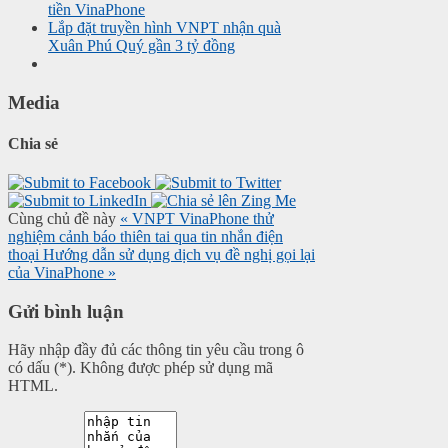
tiền VinaPhone
Lắp đặt truyền hình VNPT nhận quà
Xuân Phú Quý gần 3 tỷ đồng
Media
Chia sẻ
Cùng chủ đề này
« VNPT VinaPhone thử
nghiệm cảnh báo thiên tai qua tin nhắn điện
thoại
Hướng dẫn sử dụng dịch vụ đề nghị gọi lại
của VinaPhone »
Gửi bình luận
Hãy nhập đầy đủ các thông tin yêu cầu trong ô
có dấu (*). Không được phép sử dụng mã
HTML.