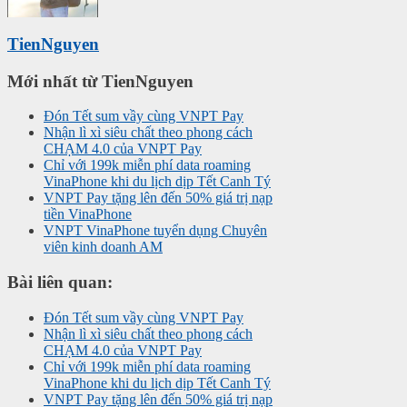
TienNguyen
Mới nhất từ TienNguyen
Đón Tết sum vầy cùng VNPT Pay
Nhận lì xì siêu chất theo phong cách
CHẠM 4.0 của VNPT Pay
Chỉ với 199k miễn phí data roaming
VinaPhone khi du lịch dịp Tết Canh Tý
VNPT Pay tặng lên đến 50% giá trị nạp
tiền VinaPhone
VNPT VinaPhone tuyển dụng Chuyên
viên kinh doanh AM
Bài liên quan:
Đón Tết sum vầy cùng VNPT Pay
Nhận lì xì siêu chất theo phong cách
CHẠM 4.0 của VNPT Pay
Chỉ với 199k miễn phí data roaming
VinaPhone khi du lịch dịp Tết Canh Tý
VNPT Pay tặng lên đến 50% giá trị nạp