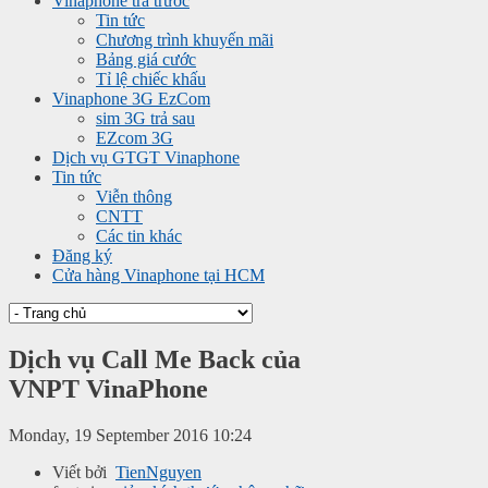
Vinaphone trả trước
Tin tức
Chương trình khuyến mãi
Bảng giá cước
Tỉ lệ chiếc khấu
Vinaphone 3G EzCom
sim 3G trả sau
EZcom 3G
Dịch vụ GTGT Vinaphone
Tin tức
Viễn thông
CNTT
Các tin khác
Đăng ký
Cửa hàng Vinaphone tại HCM
Dịch vụ Call Me Back của
VNPT VinaPhone
Monday, 19 September 2016 10:24
Viết bởi
TienNguyen