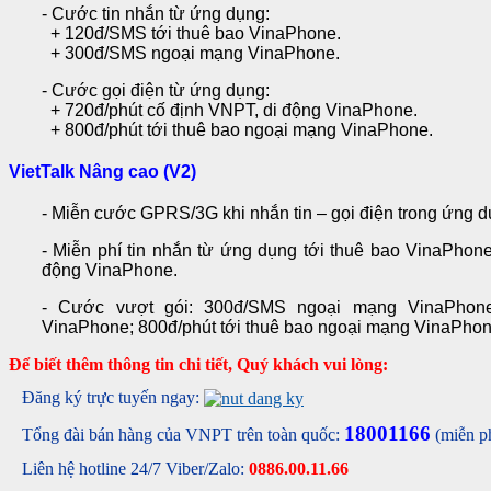
- Cước tin nhắn từ ứng dụng:
+ 120đ/SMS tới thuê bao VinaPhone.
+ 300đ/SMS ngoại mạng VinaPhone.
- Cước gọi điện từ ứng dụng:
+ 720đ/phút cố định VNPT, di động VinaPhone.
+ 800đ/phút tới thuê bao ngoại mạng VinaPhone.
VietTalk Nâng cao (V2)
- Miễn cước GPRS/3G khi nhắn tin – gọi điện trong ứng 
- Miễn phí tin nhắn từ ứng dụng tới thuê bao VinaPhon
động VinaPhone.
- Cước vượt gói: 300đ/SMS ngoại mạng VinaPhone
VinaPhone; 800đ/phút tới thuê bao ngoại mạng VinaPhon
Để biết thêm thông tin chi tiết, Quý khách vui lòng:
Đăng ký trực tuyến ngay:
18001166
Tổng đài bán hàng của VNPT trên toàn quốc:
(miễn p
Liên hệ hotline 24/7 Viber/Zalo:
0886.00.11.66