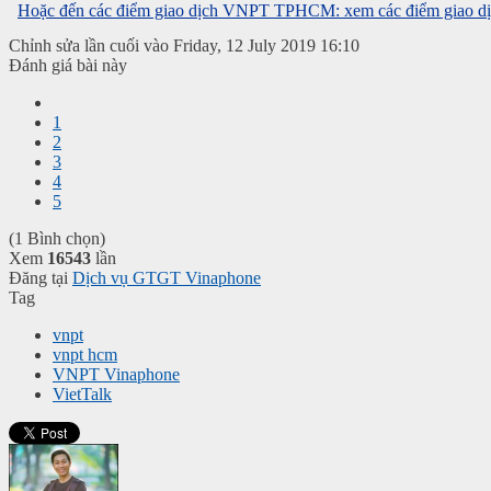
Hoặc đến các điểm giao dịch VNPT TPHCM: xem các điểm giao dịc
Chỉnh sửa lần cuối vào Friday, 12 July 2019 16:10
Đánh giá bài này
1
2
3
4
5
(1 Bình chọn)
Xem
16543
lần
Đăng tại
Dịch vụ GTGT Vinaphone
Tag
vnpt
vnpt hcm
VNPT Vinaphone
VietTalk