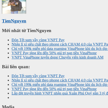
TienNguyen
Mới nhất từ TienNguyen
Đón Tết sum vầy cùng VNPT Pay
Nhận lì xì siêu chất theo phong cách CHẠM 4.0 của VNPT P
Chỉ với 199k miễn phí data roaming VinaPhone khi du lịch dị
VNPT Pay tặng lên đến 50% giá trị nạp tiền VinaPhone
VNPT VinaPhone tuyển dụng Chuyên viên kinh doanh AM
Bài liên quan:
Đón Tết sum vầy cùng VNPT Pay
Nhận lì xì siêu chất theo phong cách CHẠM 4.0 của VNPT P
Chỉ với 199k miễn phí data roaming VinaPhone khi du lịch dị
VNPT Pay tặng lên đến 50% giá trị nạp tiền VinaPhone
Lắp đặt truyền hình VNPT nhận quà Xuân Phú Quý gần 3 tỷ 
Media