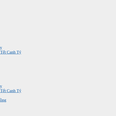
ay
p Tết Canh Tý
ay
p Tết Canh Tý
đồng