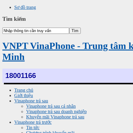
Sơ đồ trang
Tìm kiếm
VNPT VinaPhone - Trung tâm 
Minh
18001166
Trang chủ
Giới thiệu
Vinaphone trả sau
Vinaphone trả sau cá nhân
Vinaphone trả sau doanh nghiệp
Khuyến mãi Vinaphone trả sau
Vinaphone trả trước
Tin tức
Chương trình khuyến mãi