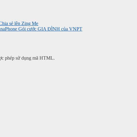
VinaPhone
Gói cước GIA ĐÌNH của VNPT
 được phép sử dụng mã HTML.