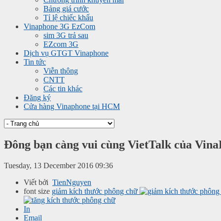
Bảng giá cước
Tỉ lệ chiếc khấu
Vinaphone 3G EzCom
sim 3G trả sau
EZcom 3G
Dịch vụ GTGT Vinaphone
Tin tức
Viễn thông
CNTT
Các tin khác
Đăng ký
Cửa hàng Vinaphone tại HCM
Đông bạn càng vui cùng VietTalk của Vin
Tuesday, 13 December 2016 09:36
Viết bởi
TienNguyen
font size
giảm kích thước phông chữ
In
Email