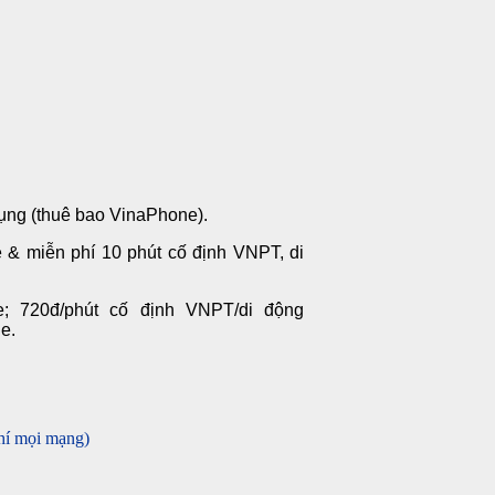
dụng (thuê bao VinaPhone).
e & miễn phí 10 phút cố định VNPT, di
; 720đ/phút cố định VNPT/di động
e.
hí mọi mạng)