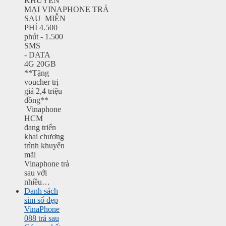
KHUYẾN
MẠI VINAPHONE TRẢ
SAU MIỄN
PHÍ 4.500
phút - 1.500
SMS
- DATA
4G 20GB
**Tặng
voucher trị
giá 2,4 triệu
đồng**
Vinaphone
HCM
đang triển
khai chương
trình khuyến
mãi
Vinaphone trả
sau với
nhiều…
Danh sách
sim số đẹp
VinaPhone
088 trả sau