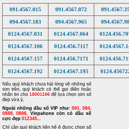
091
.
4567
.
015
091
.
4567
.
072
091
.
4567
.
3
094
.
4567
.
183
094
.
4567
.
965
094
.
4567
.
9
0124
.
4567
.
031
0124
.
4567
.
064
0124
.
456
.
70
0124
.
4567
.
106
0124
.
456
.
7117
0124
.
4567
.
1
0124
.
4567
.
157
0124
.
456.7171
0124
.
456
.
71
0124
.
4567
.
192
0124
.
4567
.
195
0124
.
45672
Nếu quý khách chưa hài lòng về những số
sim trên, quý khách có thể gọi điện hoặc
nhắn tin cho
18001166
để lựa chọn sim số
đẹp vừa ý,
Ngoài những đầu số VIP như
: 091, 094,
0888, 0886,
Vinpahone còn có đầu số
cực đẹp
012345...
Chỉ cần quý khách liên hệ ẽ được chọn số