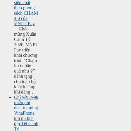
siêu chất
theo phong
cách CHẠM
4.0 của
VNPT Pay
Chào
mừng Xuân
Canh Tý
2020, VNPT
Pay triển
khai chương
trình “Chạm
lì xì nhận
quà như ý”
dành tặng
cho toàn bộ
khách hàng
khi đăng…
Chỉ với 199k
miễn phí
data roaming
VinaPhone
khi du lịch
dịp Tết Canh
Tý