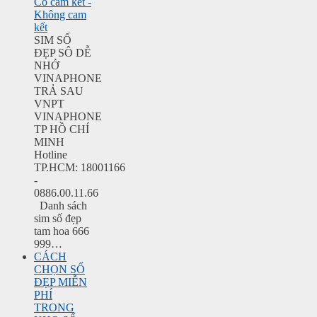
Có cam kết -
Không cam
kết
SIM SỐ
ĐẸP SÔ DỄ
NHỚ
VINAPHONE
TRẢ SAU
VNPT
VINAPHONE
TP HỒ CHÍ
MINH
Hotline
TP.HCM: 18001166
-
0886.00.11.66
Danh sách
sim số đẹp
tam hoa 666
999…
CÁCH
CHỌN SỐ
ĐẸP MIỄN
PHÍ
TRONG