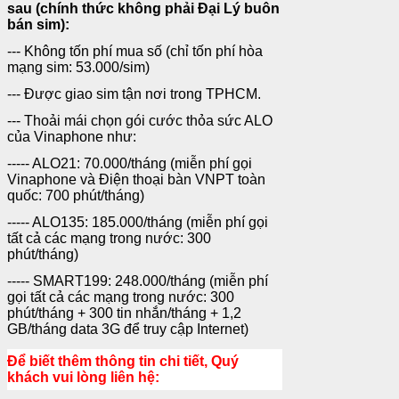
sau (chính thức không phải Đại Lý buôn
bán sim):
--- Không tốn phí mua số (chỉ tốn phí hòa
mạng sim: 53.000/sim)
--- Được giao sim tận nơi trong TPHCM.
--- Thoải mái chọn gói cước thỏa sức ALO
của Vinaphone như:
----- ALO21: 70.000/tháng (miễn phí gọi
Vinaphone và Điện thoại bàn VNPT toàn
quốc: 700 phút/tháng)
----- ALO135: 185.000/tháng (miễn phí gọi
tất cả các mạng trong nước: 300
phút/tháng)
----- SMART199: 248.000/tháng (miễn phí
gọi tất cả các mạng trong nước: 300
phút/tháng + 300 tin nhắn/tháng + 1,2
GB/tháng data 3G để truy cập Internet)
Để biết thêm thông tin chi tiết, Quý
khách vui lòng liên hệ: