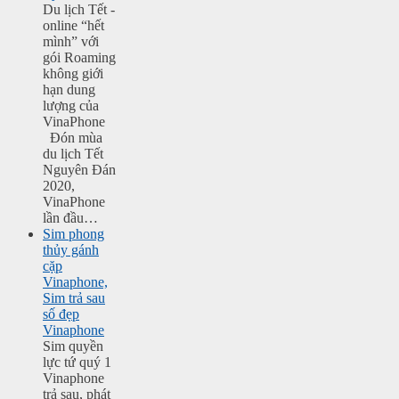
Du lịch Tết -
online “hết
mình” với
gói Roaming
không giới
hạn dung
lượng của
VinaPhone
Đón mùa
du lịch Tết
Nguyên Đán
2020,
VinaPhone
lần đầu…
Sim phong
thủy gánh
cặp
Vinaphone,
Sim trả sau
số đẹp
Vinaphone
Sim quyền
lực tứ quý 1
Vinaphone
trả sau, phát