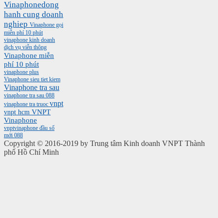
Vinaphonedong
hanh cung doanh
nghiep
Vinaphone gọi
miễn phí 10 phút
vinaphone kinh doanh
dịch vụ viễn thông
Vinaphone miễn
phí 10 phút
vinaphone plus
Vinaphone sieu tiet kiem
Vinaphone tra sau
vinaphone tra sau 088
vnpt
vinaphone tra truoc
vnpt hcm
VNPT
Vinaphone
vnptvinaphone
đầu số
mới 088
Copyright © 2016-2019 by Trung tâm Kinh doanh VNPT Thành
phố Hồ Chí Minh