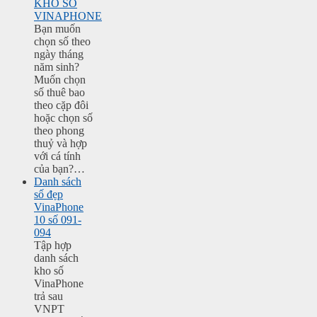
KHO SỐ
VINAPHONE
Bạn muốn
chọn số theo
ngày tháng
năm sinh?
Muốn chọn
số thuê bao
theo cặp đôi
hoặc chọn số
theo phong
thuỷ và hợp
với cá tính
của bạn?…
Danh sách
số đẹp
VinaPhone
10 số 091-
094
Tập hợp
danh sách
kho số
VinaPhone
trả sau
VNPT