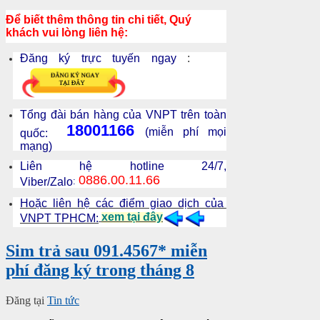
Để biết thêm thông tin chi tiết, Quý
khách vui lòng liên hệ:
Đăng ký trực tuyến ngay
:
Tổng đài bán hàng của VNPT trên toàn
18001166
(miễn phí mọi
quốc:
mạng)
Liên hệ hotline 24/7,
0886.00.11.66
Viber/Zalo
:
Hoặc liên hệ các điểm giao dịch của
xem tại đây
VNPT TPHCM:
Sim trả sau 091.4567* miễn
phí đăng ký trong tháng 8
Đăng tại
Tin tức