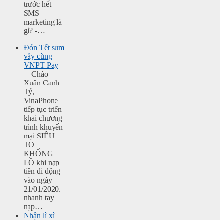
trước hết
SMS
marketing là
gì? -…
Đón Tết sum
vầy cùng
VNPT Pay
Chào
Xuân Canh
Tý,
VinaPhone
tiếp tục triển
khai chương
trình khuyến
mại SIÊU
TO
KHỔNG
LỒ khi nạp
tiền di động
vào ngày
21/01/2020,
nhanh tay
nạp…
Nhận lì xì