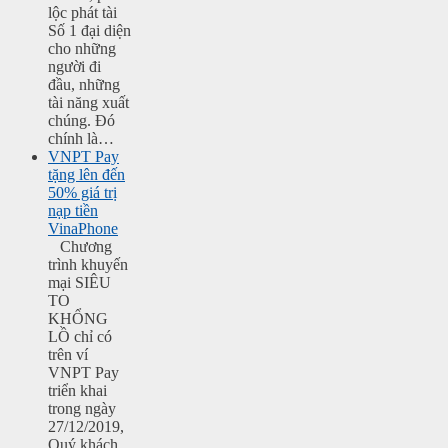
lộc phát tài
Số 1 đại diện
cho những
người đi
đầu, những
tài năng xuất
chúng. Đó
chính là…
VNPT Pay
tặng lên đến
50% giá trị
nạp tiền
VinaPhone
Chương
trình khuyến
mại SIÊU
TO
KHỔNG
LỒ chỉ có
trên ví
VNPT Pay
triển khai
trong ngày
27/12/2019,
Quý khách