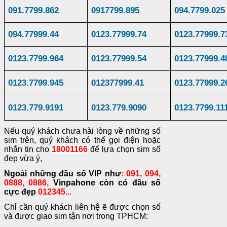
091
.
7799
.
862
0917799.895
094.7799.025
094
.
77999
.
44
0123.77999.74
0123.77999.7
0123
.
7799
.
964
0123.77999.54
0123.77999.4
0123
.
7799
.
945
012377999.41
0123.77999.2
0123
.
779
.
9191
0123
.
779
.
9090
0123
.
7799
.
11
Nếu quý khách chưa hài lòng về những số
sim trên, quý khách có thể gọi điện hoặc
nhắn tin cho
18001166
để lựa chọn sim số
đẹp vừa ý,
Ngoài những đầu số VIP như
: 091, 094,
0888, 0886,
Vinpahone còn có đầu số
cực đẹp
012345...
Chỉ cần quý khách liên hệ ẽ được chọn số
và được giao sim tận nơi trong TPHCM: