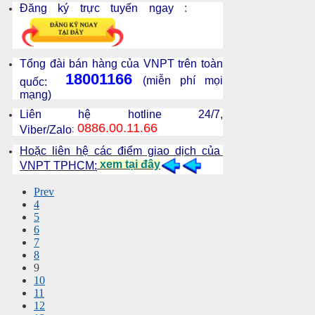
Đăng ký trực tuyến ngay
:
Tổng đài bán hàng của VNPT trên toàn
18001166
(miễn phí mọi
quốc:
mạng)
Liên hệ hotline 24/7,
0886.00.11.66
Viber/Zalo
:
Hoặc liên hệ các điểm giao dịch của
xem tại đây
VNPT TPHCM:
Prev
4
5
6
7
8
9
10
11
12