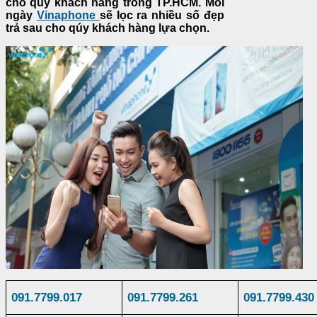
cho quý khách hàng trong TP.HCM. Mỗi
ngày
Vinaphone
sẽ lọc ra nhiều số đẹp
trả sau cho qúy khách hàng lựa chọn.
091
.
7799
.
017
091.7799.261
091.7799.430