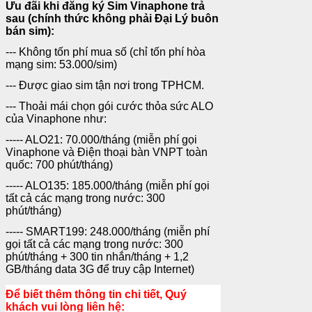
Ưu đãi khi đăng ký Sim Vinaphone trả
sau (chính thức không phải Đại Lý buôn
bán sim):
--- Không tốn phí mua số (chỉ tốn phí hòa
mạng sim: 53.000/sim)
--- Được giao sim tận nơi trong TPHCM.
--- Thoải mái chọn gói cước thỏa sức ALO
của Vinaphone như:
----- ALO21: 70.000/tháng (miễn phí gọi
Vinaphone và Điện thoại bàn VNPT toàn
quốc: 700 phút/tháng)
----- ALO135: 185.000/tháng (miễn phí gọi
tất cả các mạng trong nước: 300
phút/tháng)
----- SMART199: 248.000/tháng (miễn phí
gọi tất cả các mạng trong nước: 300
phút/tháng + 300 tin nhắn/tháng + 1,2
GB/tháng data 3G để truy cập Internet)
Để biết thêm thông tin chi tiết, Quý
khách vui lòng liên hệ: