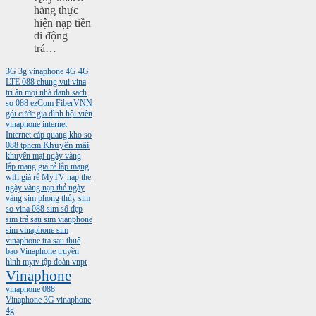
hàng thực
hiện nạp tiền
di động
trả…
3G
3g vinaphone
4G
4G
LTE
088
chung vui vina
tri ân mọi nhà
danh sach
so 088
ezCom
FiberVNN
gói cước gia đình
hội viên
vinaphone
internet
Internet cáp quang
kho so
088 tphcm
Khuyến mãi
khuyến mại ngày vàng
lắp mạng giá rẻ
lắp mạng
wifi giá rẻ
MyTV
nap the
ngày vàng
nạp thẻ ngày
vàng
sim phong thủy
sim
so vina 088
sim số đẹp
sim trả sau
sim vianphone
sim vinaphone
sim
vinaphone tra sau
thuê
bao Vinaphone
truyền
hình mytv
tập đoàn vnpt
Vinaphone
vinaphone 088
Vinaphone 3G
vinaphone
4g