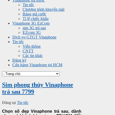
Vinaphone trả trước
Tin tức
Chương trình khuyến mãi
Bảng giá cước
Tỉ lệ chiếc khấu
Vinaphone 3G EzCom
sim 3G trả sau
EZcom 3G
Dịch vụ GTGT Vinaphone
Tin tức
Viễn thông
CNTT
Các tin khác
Đăng ký
Cửa hàng Vinaphone tại HCM
Sim phong thủy Vinaphone
trả sau 7799
Đăng tại
Tin tức
Chọn số đẹp Vinaphone trả sau, dành