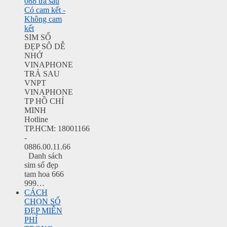
088 trả sau
Có cam kết -
Không cam
kết
SIM SỐ
ĐẸP SÔ DỄ
NHỚ
VINAPHONE
TRẢ SAU
VNPT
VINAPHONE
TP HỒ CHÍ
MINH
Hotline
TP.HCM: 18001166
-
0886.00.11.66
Danh sách
sim số đẹp
tam hoa 666
999…
CÁCH
CHỌN SỐ
ĐẸP MIỄN
PHÍ