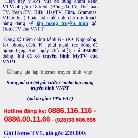
Hiện nay VNPT vừa bổ sung chùm kênh
VTVcab
gồm 18 kênh (Bóng đá TV, Thể thao
TV, Yeah1TV, BiBi, HayTV, Film, Grammas,
V.Family...), hoàn toàn miễn phí cho quý khách
hàng đăng ký
lắp mạng truyền hình
gói
HomeTV của VNPT.
Đăng ký thêm chùm kênh
K+
(K+
Nhịp sống,
K+ phong cách, K+ phái mạnh (có bóng đá
ngoại hạng Anh ngày chủ nhật)
chỉ
49.000
/
tháng, khi đã có
truyền hình MyTV của
VNPT
Bảng giá chi tiết gói cước Combo lắp mạng
truyền hình VNPT
(giá đã gồm 10% VAT)
0886.116.116 -
Hotline đăng ký:
0886.00.11.66
- (028)38.686.686
Gói Home TV1,
giá gốc
239.000
/