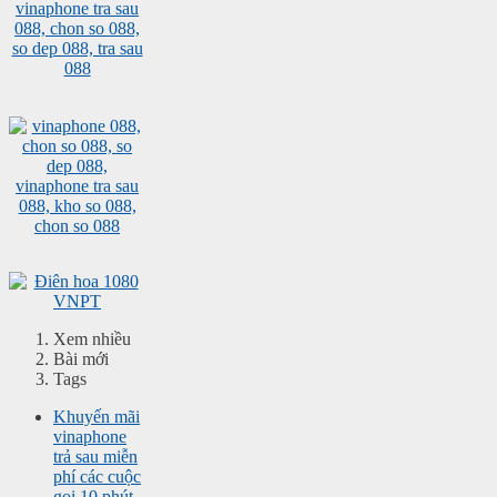
Xem nhiều
Bài mới
Tags
Khuyến mãi
vinaphone
trả sau miễn
phí các cuộc
gọi 10 phút