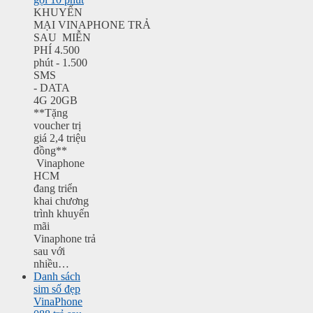
KHUYẾN
MẠI VINAPHONE TRẢ
SAU MIỄN
PHÍ 4.500
phút - 1.500
SMS
- DATA
4G 20GB
**Tặng
voucher trị
giá 2,4 triệu
đồng**
Vinaphone
HCM
đang triển
khai chương
trình khuyến
mãi
Vinaphone trả
sau với
nhiều…
Danh sách
sim số đẹp
VinaPhone