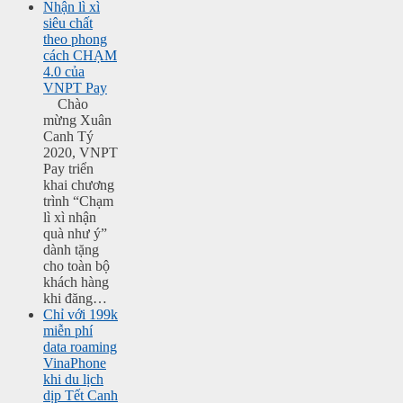
Nhận lì xì
siêu chất
theo phong
cách CHẠM
4.0 của
VNPT Pay
Chào
mừng Xuân
Canh Tý
2020, VNPT
Pay triển
khai chương
trình “Chạm
lì xì nhận
quà như ý”
dành tặng
cho toàn bộ
khách hàng
khi đăng…
Chỉ với 199k
miễn phí
data roaming
VinaPhone
khi du lịch
dịp Tết Canh