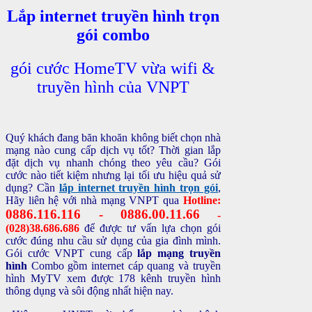
Lắp internet truyền hình trọn
gói combo
gói cước HomeTV vừa wifi &
truyền hình của VNPT
Quý khách đang băn khoăn không biết chọn nhà
mạng nào cung cấp dịch vụ tốt? Thời gian lắp
đặt dịch vụ nhanh chóng theo yêu cầu? Gói
cước nào tiết kiệm nhưng lại tối ưu hiệu quả sử
dụng? Cần
lắp internet truyền hình trọn gói
,
Hãy liên hệ với nhà mạng VNPT qua
Hotline:
0886.116.116 - 0886.00.11.66
-
(028)38.686.686
để được tư vấn lựa chọn gói
cước đúng nhu cầu sử dụng của gia đình mình.
Gói cước VNPT cung cấp
lắp mạng truyền
hình
Combo gồm internet cáp quang và truyền
hình MyTV xem được 178 kênh truyền hình
thông dụng và sôi động nhất hiện nay.