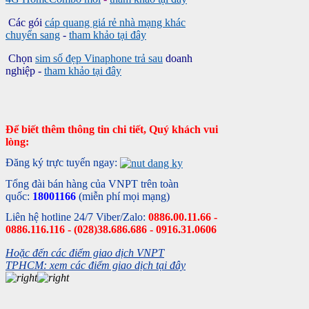
Các gói
cáp quang giá rẻ nhà mạng khác
chuyển sang
-
tham khảo tại đây
Chọn
sim số đẹp Vinaphone trả sau
doanh
nghiệp -
tham khảo tại đây
Để biết thêm thông tin chi tiết, Quý khách vui
lòng:
Đăng ký trực tuyến ngay:
Tổng đài bán hàng của VNPT trên toàn
quốc:
18001166
(miễn phí mọi mạng)
Liên hệ hotline 24/7 Viber/Zalo:
0886.00.11.66 -
0886.116.116 - (028)38.686.686 - 0916.31.0606
Hoặc đến các điểm giao dịch VNPT
TPHCM: xem các điểm giao dịch tại đây