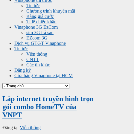
Vinaphone trả trước
Tin tức
Chương trình khuyến mãi
Bảng giá cước
Tỉ lệ chiếc khấu
Vinaphone 3G EzCom
sim 3G trả sau
EZcom 3G
Dịch vụ GTGT Vinaphone
Tin tức
Viễn thông
CNTT
Các tin khác
Đăng ký
Cửa hàng Vinaphone tại HCM
Lắp internet truyền hình trọn
gói combo HomeTV của
VNPT
Đăng tại
Viễn thông