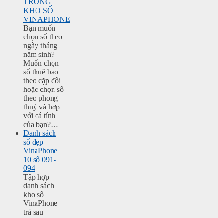
TRONG
KHO SỐ
VINAPHONE
Bạn muốn
chọn số theo
ngày tháng
năm sinh?
Muốn chọn
số thuê bao
theo cặp đôi
hoặc chọn số
theo phong
thuỷ và hợp
với cá tính
của bạn?…
Danh sách
số đẹp
VinaPhone
10 số 091-
094
Tập hợp
danh sách
kho số
VinaPhone
trả sau