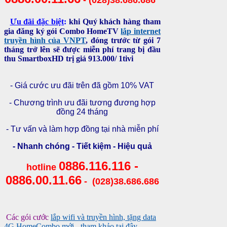
- (028)38.686.686
Ưu đãi đặc biệt
:
khi Quý khách hàng tham
gia
đăng ký gói Combo HomeTV
lắp internet
truyền hình của VNPT
, đóng trước từ gói 7
tháng trở lên sẽ được
miễn phí trang bị đầu
thu SmartboxHD trị giá 913.000/ 1tivi
- Giá cước ưu đãi trên đã gồm 10% VAT
- Chương trình ưu đãi tương đương hợp
đồng 24 tháng
- Tư vấn và làm hợp đồng tại nhà miễn phí
- Nhanh chóng - Tiết kiệm - Hiệu quả
0886.116.116 -
hotline
0886.00.11.66
- (028)38.686.686
Các gói cước
lắp wifi và truyền hình, tặng data
4G HomeCombo mới
-
tham khảo tại đây