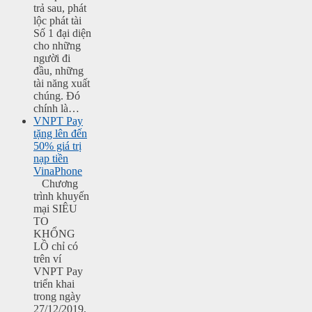
trả sau, phát
lộc phát tài
Số 1 đại diện
cho những
người đi
đầu, những
tài năng xuất
chúng. Đó
chính là…
VNPT Pay
tặng lên đến
50% giá trị
nạp tiền
VinaPhone
Chương
trình khuyến
mại SIÊU
TO
KHỔNG
LỒ chỉ có
trên ví
VNPT Pay
triển khai
trong ngày
27/12/2019,