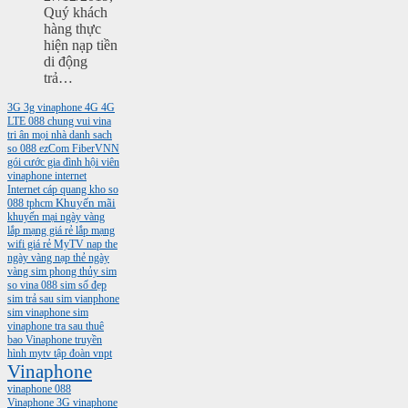
Quý khách
hàng thực
hiện nạp tiền
di động
trả…
3G
3g vinaphone
4G
4G
LTE
088
chung vui vina
tri ân mọi nhà
danh sach
so 088
ezCom
FiberVNN
gói cước gia đình
hội viên
vinaphone
internet
Internet cáp quang
kho so
088 tphcm
Khuyến mãi
khuyến mại ngày vàng
lắp mạng giá rẻ
lắp mạng
wifi giá rẻ
MyTV
nap the
ngày vàng
nạp thẻ ngày
vàng
sim phong thủy
sim
so vina 088
sim số đẹp
sim trả sau
sim vianphone
sim vinaphone
sim
vinaphone tra sau
thuê
bao Vinaphone
truyền
hình mytv
tập đoàn vnpt
Vinaphone
vinaphone 088
Vinaphone 3G
vinaphone