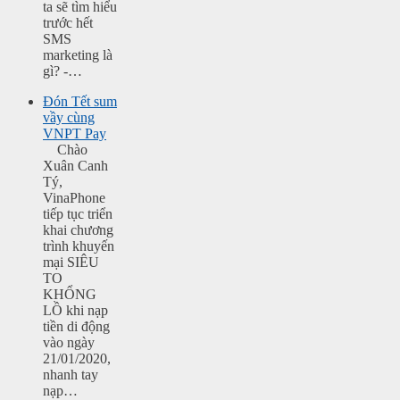
ta sẽ tìm hiểu
trước hết
SMS
marketing là
gì? -…
Đón Tết sum
vầy cùng
VNPT Pay
Chào
Xuân Canh
Tý,
VinaPhone
tiếp tục triển
khai chương
trình khuyến
mại SIÊU
TO
KHỔNG
LỒ khi nạp
tiền di động
vào ngày
21/01/2020,
nhanh tay
nạp…