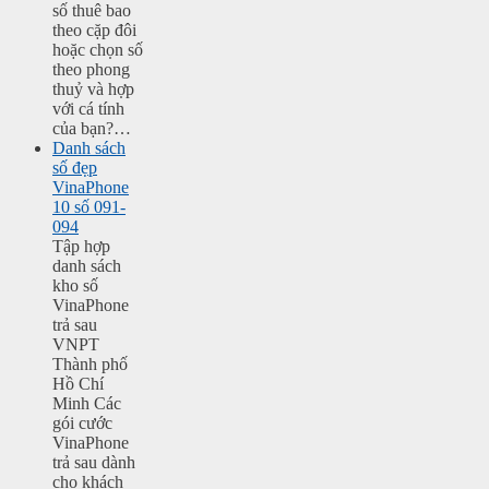
số thuê bao
theo cặp đôi
hoặc chọn số
theo phong
thuỷ và hợp
với cá tính
của bạn?…
Danh sách
số đẹp
VinaPhone
10 số 091-
094
Tập hợp
danh sách
kho số
VinaPhone
trả sau
VNPT
Thành phố
Hồ Chí
Minh Các
gói cước
VinaPhone
trả sau dành
cho khách