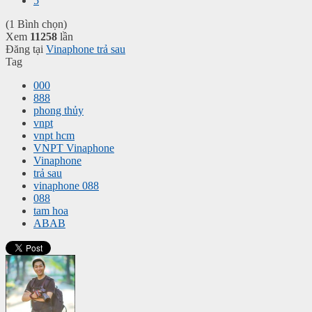
5
(1 Bình chọn)
Xem
11258
lần
Đăng tại
Vinaphone trả sau
Tag
000
888
phong thủy
vnpt
vnpt hcm
VNPT Vinaphone
Vinaphone
trả sau
vinaphone 088
088
tam hoa
ABAB