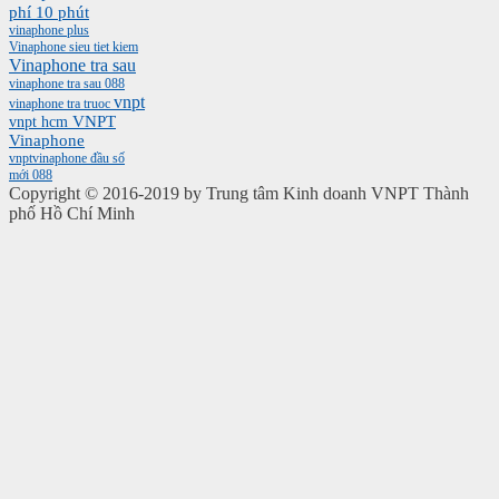
phí 10 phút
vinaphone plus
Vinaphone sieu tiet kiem
Vinaphone tra sau
vinaphone tra sau 088
vnpt
vinaphone tra truoc
vnpt hcm
VNPT
Vinaphone
vnptvinaphone
đầu số
mới 088
Copyright © 2016-2019 by Trung tâm Kinh doanh VNPT Thành
phố Hồ Chí Minh