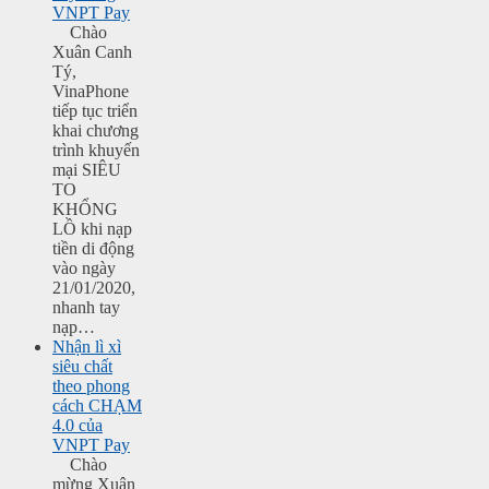
VNPT Pay
Chào
Xuân Canh
Tý,
VinaPhone
tiếp tục triển
khai chương
trình khuyến
mại SIÊU
TO
KHỔNG
LỒ khi nạp
tiền di động
vào ngày
21/01/2020,
nhanh tay
nạp…
Nhận lì xì
siêu chất
theo phong
cách CHẠM
4.0 của
VNPT Pay
Chào
mừng Xuân