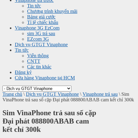
Vinaphone trả trước
Tin tức
Chương trình khuyến mãi
Bảng giá cước
Tỉ lệ chiếc khấu
Vinaphone 3G EzCom
sim 3G trả sau
EZcom 3G
Dịch vụ GTGT Vinaphone
Tin tức
Viễn thông
CNTT
Các tin khác
Đăng ký
Cửa hàng Vinaphone tại HCM
Trang chủ
\
Dịch vụ GTGT Vinaphone
\
Vinaphone trả sau
\
Sim
VinaPhone trả sau số cặp Đại phát 088800ABAB cam kết chỉ 300k
Sim VinaPhone trả sau số cặp
Đại phát 088800ABAB cam
kết chỉ 300k