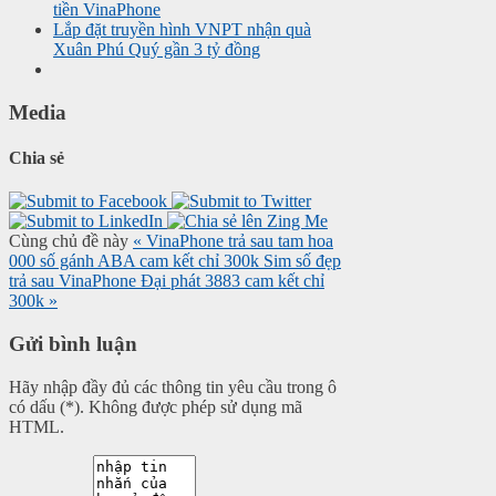
tiền VinaPhone
Lắp đặt truyền hình VNPT nhận quà
Xuân Phú Quý gần 3 tỷ đồng
Media
Chia sẻ
Cùng chủ đề này
« VinaPhone trả sau tam hoa
000 số gánh ABA cam kết chỉ 300k
Sim số đẹp
trả sau VinaPhone Đại phát 3883 cam kết chỉ
300k »
Gửi bình luận
Hãy nhập đầy đủ các thông tin yêu cầu trong ô
có dấu (*). Không được phép sử dụng mã
HTML.