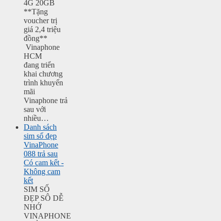
4G 20GB
**Tặng
voucher trị
giá 2,4 triệu
đồng**
Vinaphone
HCM
đang triển
khai chương
trình khuyến
mãi
Vinaphone trả
sau với
nhiều…
Danh sách
sim số đẹp
VinaPhone
088 trả sau
Có cam kết -
Không cam
kết
SIM SỐ
ĐẸP SÔ DỄ
NHỚ
VINAPHONE