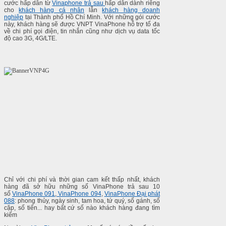
cước hấp dẫn từ
Vinaphone trả sau
hấp dẫn dành riêng
cho
khách hàng cá nhân
lẫn
khách hàng doanh
nghiệp
tại Thành phố Hồ Chí Minh. Với những gói cước
này, khách hàng sẽ được VNPT VinaPhone hỗ trợ tố đa
về chi phí gọi điện, tin nhắn cũng như dịch vụ data tốc
độ cao 3G, 4G/LTE.
Chỉ với chi phí và thời gian cam kết thấp nhất, khách
hàng đã sở hữu những số VinaPhone trả sau 10
số
VinaPhone 091
,
VinaPhone 094
,
VinaPhone Đại phát
088
: phong thủy, ngày sinh, tam hoa, tứ quý, số gánh, số
cặp, số tiến... hay bất cứ số nào khách hàng đang tìm
kiếm