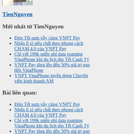
TienNguyen
Mới nhất từ TienNguyen
Đón Tết sum vầy cùng VNPT Pay
Nhận lì xì siêu chất theo phong cách
CHẠM 4.0 của VNPT Pay
Chỉ với 199k miễn phí data roaming
VinaPhone khi du lịch dịp Tết Canh Tý
VNPT Pay tặng lên đến 50% giá trị nạp
tiền VinaPhone
VNPT VinaPhone tuyển dụng Chuyên
viên kinh doanh AM
Bài liên quan:
Đón Tết sum vầy cùng VNPT Pay
Nhận lì xì siêu chất theo phong cách
CHẠM 4.0 của VNPT Pay
Chỉ với 199k miễn phí data roaming
VinaPhone khi du lịch dịp Tết Canh Tý
VNPT Pay tặng lên đến 50% giá trị nạp