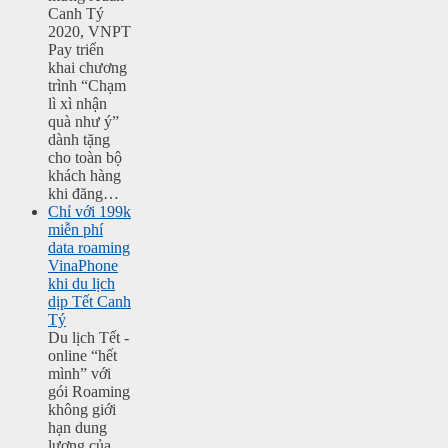
Canh Tý
2020, VNPT
Pay triển
khai chương
trình “Chạm
lì xì nhận
quà như ý”
dành tặng
cho toàn bộ
khách hàng
khi đăng…
Chỉ với 199k
miễn phí
data roaming
VinaPhone
khi du lịch
dịp Tết Canh
Tý
Du lịch Tết -
online “hết
mình” với
gói Roaming
không giới
hạn dung
lượng của