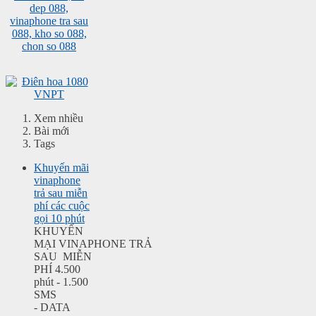
Xem nhiều
Bài mới
Tags
Khuyến mãi
vinaphone
trả sau miễn
phí các cuộc
gọi 10 phút
KHUYẾN
MẠI VINAPHONE TRẢ
SAU MIỄN
PHÍ 4.500
phút - 1.500
SMS
- DATA