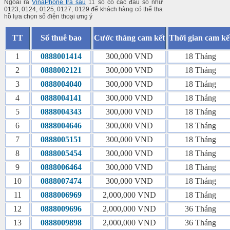
Ngoài ra
VinaPhone trả sau
11 số có các đầu số như
0123, 0124, 0125, 0127, 0129 để khách hàng có thể tha
hồ lựa chọn số điện thoại ưng ý
TT
Số thuê bao
Cước tháng cam kết
Thời gian cam kế
1
0888001414
300,000 VND
18 Tháng
2
0888002121
300,000 VND
18 Tháng
3
0888004040
300,000 VND
18 Tháng
4
0888004141
300,000 VND
18 Tháng
5
0888004343
300,000 VND
18 Tháng
6
0888004646
300,000 VND
18 Tháng
7
0888005151
300,000 VND
18 Tháng
8
0888005454
300,000 VND
18 Tháng
9
0888006464
300,000 VND
18 Tháng
10
0888007474
300,000 VND
18 Tháng
11
0888006969
2,000,000 VND
18 Tháng
12
0888009696
2,000,000 VND
36 Tháng
13
0888009898
2,000,000 VND
36 Tháng