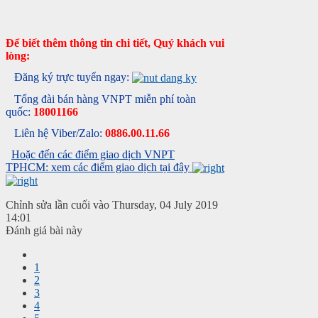
Để biết thêm thông tin chi tiết, Quý khách vui
lòng:
Đăng ký trực tuyến ngay:
Tổng đài bán hàng VNPT miễn phí toàn
quốc:
18001166
Liên hệ Viber/Zalo:
0886.00.11.66
Hoặc đến các điểm giao dịch VNPT
TPHCM: xem các điểm giao dịch tại đây
Chỉnh sửa lần cuối vào Thursday, 04 July 2019
14:01
Đánh giá bài này
1
2
3
4