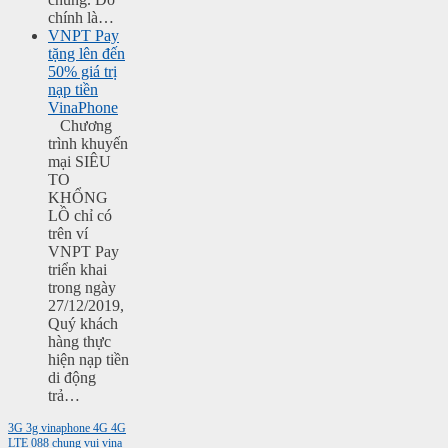
chính là…
VNPT Pay
tặng lên đến
50% giá trị
nạp tiền
VinaPhone
Chương
trình khuyến
mại SIÊU
TO
KHỔNG
LỒ chỉ có
trên ví
VNPT Pay
triển khai
trong ngày
27/12/2019,
Quý khách
hàng thực
hiện nạp tiền
di động
trả…
3G
3g vinaphone
4G
4G
LTE
088
chung vui vina