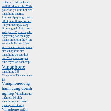
tri ân mọi nhà
danh sach
so 088
ezCom
FiberVNN
gói cước gia đình
hội viên
vinaphone
internet
Internet cáp quang
kho so
088 tphcm
Khuyến mãi
khuyến mại ngày vàng
lắp mạng giá rẻ
lắp mạng
wifi giá rẻ
MyTV
nap the
ngày vàng
nạp thẻ ngày
vàng
sim phong thủy
sim
so vina 088
sim số đẹp
sim trả sau
sim vianphone
sim vinaphone
sim
vinaphone tra sau
thuê
bao Vinaphone
truyền
hình mytv
tập đoàn vnpt
Vinaphone
vinaphone 088
Vinaphone 3G
vinaphone
4g
Vinaphonedong
hanh cung doanh
nghiep
Vinaphone gọi
miễn phí 10 phút
vinaphone kinh doanh
dịch vụ viễn thông
Vinaphone miễn