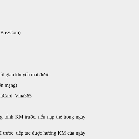
 TB ezCom)
thời gian khuyến mại được:
iên mạng)
naCard, Vina365
 trình KM trước, nếu nạp thẻ trong ngày
 trước: tiếp tục được hưởng KM của ngày