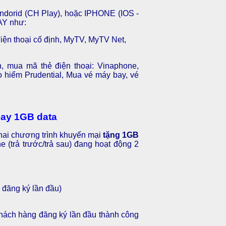
Andorid (CH Play), hoặc IPHONE (IOS -
AY như:
iện thoại cố định, MyTV, MyTV Net,
n, mua mã thẻ điện thoại: Vinaphone,
 hiểm Prudential, Mua vé máy bay, vé
gay 1GB data
khai chương trình khuyến mại
tặng 1GB
 (trả trước/trả sau) đang hoạt động 2
 đăng ký lần đầu)
khách hàng đăng ký lần đầu thành công