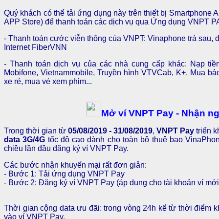
Quý khách có thể tải ứng dụng này trên thiết bị Smartphone 
APP Store) để thanh toán các dịch vụ qua Ứng dụng VNPT P
- Thanh toán cước viễn thông của VNPT: Vinaphone trả sau, đ
Internet FiberVNN
- Thanh toán dịch vụ của các nhà cung cấp khác:
Nạp tiề
Mobifone, Vietnammobile, Truyền hình VTVCab, K+, Mua bảo
xe rẻ, mua vé xem phim...
Mở ví VNPT Pay - Nhận n
Trong thời gian từ
05/08/2019 - 31/08/2019
,
VNPT Pay
triển 
data 3G/4G
tốc độ cao dành cho toàn bộ thuê bao VinaPhone
chiều lần đầu đăng ký ví VNPT Pay.
Các bước nhận khuyến mại rất đơn giản:
- Bước 1: Tải ứng dụng VNPT Pay
- Bước 2: Đăng ký ví VNPT Pay (áp dụng cho tài khoản ví mới
Thời gian cộng data ưu đãi: trong vòng 24h kể từ thời điểm 
vào ví VNPT Pay.