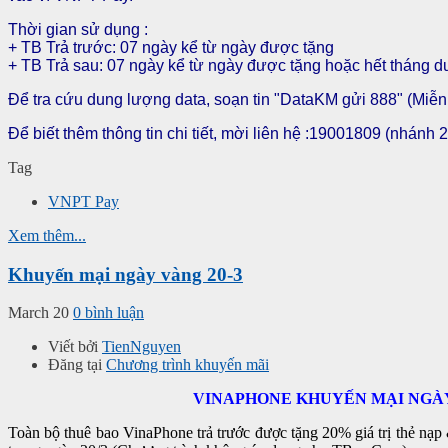
Thời gian sử dụng :
+ TB Trả trước: 07 ngày kể từ ngày được tặng
+ TB Trả sau: 07 ngày kể từ ngày được tặng hoặc hết tháng dư
Để tra cứu dung lượng data, soạn tin "DataKM gửi 888" (Miễn
Để biết thêm thông tin chi tiết, mời liên hệ :19001809 (nhánh 2
Tag
VNPT Pay
Xem thêm...
Khuyến mại ngày vàng 20-3
March 20
0 bình luận
Viết bởi
TienNguyen
Đăng tại
Chương trình khuyến mãi
VINAPHONE KHUYẾN MẠI NGÀY
Toàn bộ thuê bao VinaPhone trả trước được tặng 20% giá trị thẻ nạ