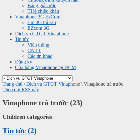
Bảng giá cước
Tỉ lệ chiếc khấu
Vinaphone 3G EzCom
sim 3G trả sau
EZcom 3G
Dịch vụ GTGT Vinaphone
Tin tức
Viễn thông
CNTT
Các tin khác
Đăng ký
Cửa hàng Vinaphone tại HCM
Trang chủ
\
Dịch vụ GTGT Vinaphone
\
Vinaphone trả trước
Theo dõi RSS này
Vinaphone trả trước (23)
Children categories
Tin tức (2)