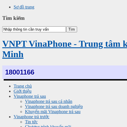
Sơ đồ trang
Tìm kiếm
VNPT VinaPhone - Trung tâm 
Minh
18001166
Trang chủ
Giới thiệu
Vinaphone trả sau
Vinaphone trả sau cá nhân
Vinaphone trả sau doanh nghiệp
Khuyến mãi Vinaphone trả sau
Vinaphone trả trước
Tin tức
Chương trình khuyến mãi