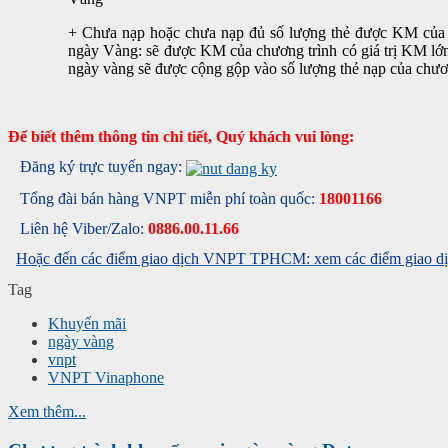
+ Chưa nạp hoặc chưa nạp đủ số lượng thẻ được KM của 
ngày Vàng: sẽ được KM của chương trình có giá trị KM lớn
ngày vàng sẽ được cộng gộp vào số lượng thẻ nạp của chư
Để biết thêm thông tin chi tiết, Quý khách vui lòng:
Đăng ký trực tuyến ngay:
Tổng đài bán hàng VNPT miễn phí toàn quốc:
18001166
Liên hệ Viber/Zalo:
0886.00.11.66
Hoặc đến các điểm giao dịch VNPT TPHCM: xem các điểm giao dịc
Tag
Khuyến mãi
ngày vàng
vnpt
VNPT Vinaphone
Xem thêm...