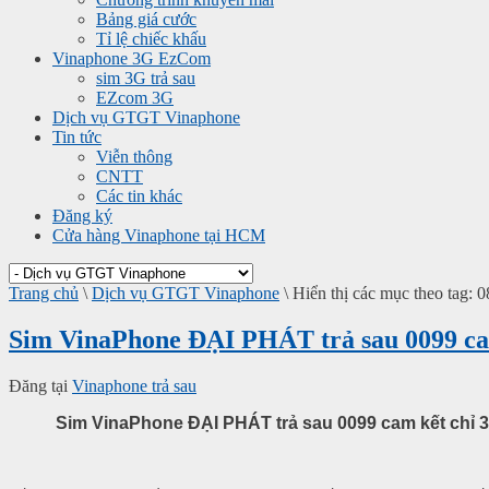
Bảng giá cước
Tỉ lệ chiếc khấu
Vinaphone 3G EzCom
sim 3G trả sau
EZcom 3G
Dịch vụ GTGT Vinaphone
Tin tức
Viễn thông
CNTT
Các tin khác
Đăng ký
Cửa hàng Vinaphone tại HCM
Trang chủ
\
Dịch vụ GTGT Vinaphone
\
Hiển thị các mục theo tag: 
Sim VinaPhone ĐẠI PHÁT trả sau 0099 ca
Đăng tại
Vinaphone trả sau
Sim VinaPhone ĐẠI PHÁT trả sau 0099 cam kết chỉ 3