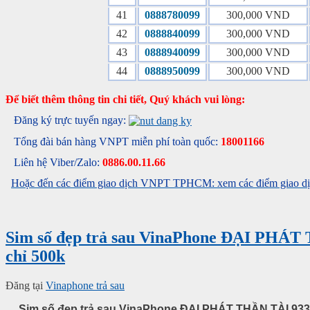
41
0888780099
300,000 VND
42
0888840099
300,000 VND
43
0888940099
300,000 VND
44
0888950099
300,000 VND
Để biết thêm thông tin chi tiết, Quý khách vui lòng:
Đăng ký trực tuyến ngay:
Tổng đài bán hàng VNPT miễn phí toàn quốc:
18001166
Liên hệ Viber/Zalo:
0886.00.11.66
Hoặc đến các điểm giao dịch VNPT TPHCM: xem các điểm giao dịc
Sim số đẹp trả sau VinaPhone ĐẠI PHÁT
chỉ 500k
Đăng tại
Vinaphone trả sau
Sim số đẹp trả sau VinaPhone ĐẠI PHÁT THẦN TÀI 9339