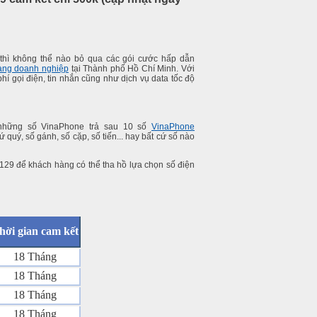
 thì không thể nào bỏ qua các gói cước hấp dẫn
àng doanh nghiệp
tại Thành phố Hồ Chí Minh. Với
í gọi điện, tin nhắn cũng như dịch vụ data tốc độ
u những số VinaPhone trả sau 10 số
VinaPhone
ứ quý, số gánh, số cặp, số tiến... hay bất cứ số nào
129 để khách hàng có thể tha hồ lựa chọn số điện
hời gian cam kết
18 Tháng
18 Tháng
18 Tháng
18 Tháng