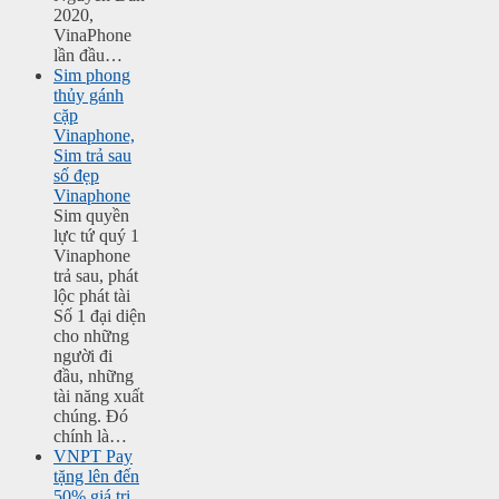
2020,
VinaPhone
lần đầu…
Sim phong
thủy gánh
cặp
Vinaphone,
Sim trả sau
số đẹp
Vinaphone
Sim quyền
lực tứ quý 1
Vinaphone
trả sau, phát
lộc phát tài
Số 1 đại diện
cho những
người đi
đầu, những
tài năng xuất
chúng. Đó
chính là…
VNPT Pay
tặng lên đến
50% giá trị