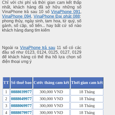
Chỉ với chi phí và thời gian cam kết thấp
nhất, khách hàng đã sở hữu những số
VinaPhone trả sau 10 số
VinaPhone 091
,
VinaPhone 094
,
VinaPhone Đại phát 088
:
phong thủy, ngày sinh, tam hoa, tứ quý, số
gánh, số cặp, số tiến... hay bất cứ số nào
khách hàng đang tìm kiếm
Ngoài ra
VinaPhone trả sau
11 số có các
đầu số như 0123, 0124, 0125, 0127, 0129
để khách hàng có thể tha hồ lựa chọn số
điện thoại ưng ý
TT
Số thuê bao
Cước tháng cam kết
Thời gian cam kết
1
0888039977
300,000 VND
18 Tháng
2
0888049977
300,000 VND
18 Tháng
3
0888069977
300,000 VND
18 Tháng
4
0888079977
300,000 VND
18 Tháng