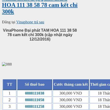
HOA 111 38 58 78 cam kết chỉ
300k
Đăng tại
Vinaphone trả sau
VinaPhone Đại phát TAM HOA 111 38 58
78 cam kết chỉ 300k (cập nhật ngày
12/12/2016)
TT
Số thuê bao
Cước tháng cam kết
Thời gian c
1
0888111038
300,000 VND
18 Thá
2
0888111058
300,000 VND
18 Thá
3
0888111258
300,000 VND
18 Thá