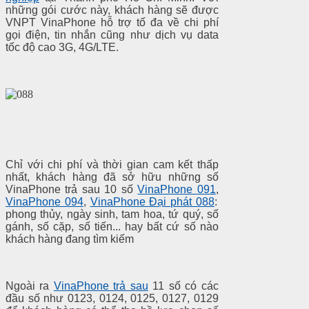
những gói cước này, khách hàng sẽ được
VNPT VinaPhone hỗ trợ tố đa về chi phí
gọi điện, tin nhắn cũng như dịch vụ data
tốc độ cao 3G, 4G/LTE.
Chỉ với chi phí và thời gian cam kết thấp
nhất, khách hàng đã sở hữu những số
VinaPhone trả sau 10 số
VinaPhone 091
,
VinaPhone 094
,
VinaPhone Đại phát 088
:
phong thủy, ngày sinh, tam hoa, tứ quý, số
gánh, số cặp, số tiến... hay bất cứ số nào
khách hàng đang tìm kiếm
Ngoài ra
VinaPhone trả sau
11 số có các
đầu số như 0123, 0124, 0125, 0127, 0129