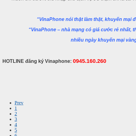
“VinaPhone nói thật làm thật, khuyến mại
“VinaPhone – nhà mạng có giá cước
rẻ nhất
, 
nhiều ngày khuyến mại
vàng
0945.160.260
HOTLINE đăng ký Vinaphone:
Prev
1
2
3
4
5
6