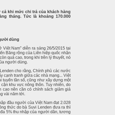
 cả khi mức chi trả của khách hàng
àng tháng. Tức là khoảng 170.000
gười dùng
ở Việt Nam” diễn ra sáng 26/5/2015 tại
yến Băng rộng của Liên hiệp quốc nhận
còn quá cao, trong khi trên lý thuyết, nó
ủa người dùng.
i Lenden cho rằng, Chính phủ các nước
ẩy cạnh tranh giữa các nhà mạng... Việt
hi tuyển tần số, cũng như xây dựng một
p cận khu vực nông thôn. Tuy nhiên, do
n cao nên cần có chính sách giảm giá
g vài năm tới.
hập đầu người của Việt Nam đạt 2.028
g thức do bà Suvi Lenden đưa ra thì
i đa 5% thu nhập của người dân, tương