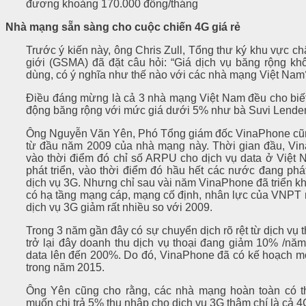
đương khoảng 170.000 đồng/tháng
Nhà mạng sẵn sàng cho cuộc chiến 4G giá rẻ
Trước ý kiến này, ông Chris Zull, Tổng thư ký khu vực ch
giới (GSMA) đã đặt câu hỏi: “Giá dịch vụ băng rộng k
dùng, có ý nghĩa như thế nào với các nhà mạng Việt Nam
Điều đáng mừng là cả 3 nhà mạng Việt Nam đều cho biết,
động băng rộng với mức giá dưới 5% như bà Suvi Lenden
Ông Nguyễn Văn Yên, Phó Tổng giám đốc VinaPhone cũng 
từ đầu năm 2009 của nhà mạng này. Thời gian đầu, Vin
vào thời điểm đó chỉ số ARPU cho dịch vụ data ở Việt
phát triển, vào thời điểm đó hầu hết các nước đang phát
dịch vụ 3G. Nhưng chỉ sau vài năm VinaPhone đã triển kha
có hạ tầng mạng cáp, mạng cố định, nhân lực của VNPT 
dịch vụ 3G giảm rất nhiều so với 2009.
Trong 3 năm gần đây có sự chuyển dịch rõ rệt từ dịch vụ
trở lại đây doanh thu dịch vụ thoại đang giảm 10% /năm,
data lên đến 200%. Do đó, VinaPhone đã có kế hoạch m
trong năm 2015.
Ông Yên cũng cho rằng, các nhà mạng hoàn toàn có t
muốn chi trả 5% thu nhập cho dịch vụ 3G thậm chí là cả 4