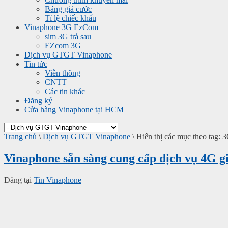
Bảng giá cước
Tỉ lệ chiếc khấu
Vinaphone 3G EzCom
sim 3G trả sau
EZcom 3G
Dịch vụ GTGT Vinaphone
Tin tức
Viễn thông
CNTT
Các tin khác
Đăng ký
Cửa hàng Vinaphone tại HCM
Trang chủ
\
Dịch vụ GTGT Vinaphone
\
Hiển thị các mục theo tag: 
Vinaphone sẵn sàng cung cấp dịch vụ 4G gi
Đăng tại
Tin Vinaphone