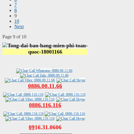
7
8
9
10
Next
Page 9 of 10
0886.00.11.66
0886.116.116
09
16.31.0606
-----------------------------