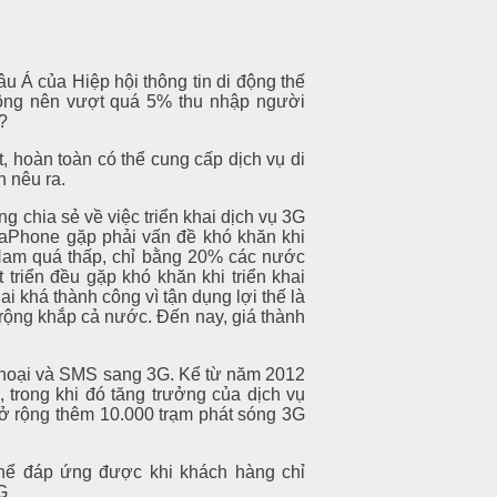
âu Á của Hiệp hội thông tin di động thế
hông nên vượt quá 5% thu nhập người
?
 hoàn toàn có thể cung cấp dịch vụ di
 nêu ra.
chia sẻ về việc triển khai dịch vụ 3G
aPhone gặp phải vấn đề khó khăn khi
 Nam quá thấp, chỉ bằng 20% các nước
 triển đều gặp khó khăn khi triển khai
i khá thành công vì tận dụng lợi thế là
rộng khắp cả nước. Đến nay, giá thành
 thoại và SMS sang 3G. Kể từ năm 2012
 trong khi đó tăng trưởng của dịch vụ
ở rộng thêm 10.000 trạm phát sóng 3G
hể đáp ứng được khi khách hàng chỉ
G