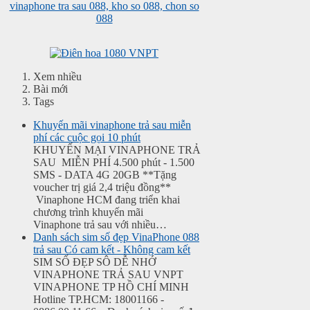
Xem nhiều
Bài mới
Tags
Khuyến mãi vinaphone trả sau miễn
phí các cuộc gọi 10 phút
KHUYẾN MẠI VINAPHONE TRẢ
SAU MIỄN PHÍ 4.500 phút - 1.500
SMS - DATA 4G 20GB **Tặng
voucher trị giá 2,4 triệu đồng**
Vinaphone HCM đang triển khai
chương trình khuyến mãi
Vinaphone trả sau với nhiều…
Danh sách sim số đẹp VinaPhone 088
trả sau Có cam kết - Không cam kết
SIM SỐ ĐẸP SÔ DỄ NHỚ
VINAPHONE TRẢ SAU VNPT
VINAPHONE TP HỒ CHÍ MINH
Hotline TP.HCM: 18001166 -