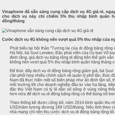
Vinaphone đã sẵn sàng cung cấp dịch vụ 4G giá rẻ, ngay
cho dịch vụ này chỉ chiếm 5% thu nhập bình quân h
đồng/tháng
Cước dịch vụ 4G không nên vượt quá 5% thu nhập của n
Phát biểu tại hội thảo “Tương lai của di động băng rộng 
Hà Nội, bà Suvi Lenden, Đặc phái viên của Ủy ban Vô tu
định rằng, giá dịch vụ băng rộng di động trên thế giới vẫn 
không nên vượt quá 5% thu nhập bình quân hàng tháng c
Để thúc đẩy dịch vụ di động băng rộng giảm giá, bà Suv
cần phối hợp nhiều chính sách về quản lý phổ tần, thúc đ
Nam đã thực hiện một số biện pháp như ấn định tần số, t
môi trường tốt cho doanh nghiệp đầu tư vào hạ tầng, tiế
đặc thù Việt Nam có tỷ lệ dân số sống ở vùng nông thô
hơn nữa để dịch vụ di động băng rộng có thể bùng nổ tron
Theo thống kê được công bố, năm 2014 bình quân thu n
USD/năm tương đương 169 USD/tháng. Nếu tính theo côn
nhà mạng chỉ nên thu cước dịch vụ di động băng rộng tố