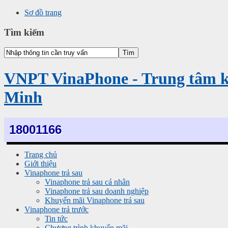
Sơ đồ trang
Tìm kiếm
VNPT VinaPhone - Trung tâm 
Minh
18001166
Trang chủ
Giới thiệu
Vinaphone trả sau
Vinaphone trả sau cá nhân
Vinaphone trả sau doanh nghiệp
Khuyến mãi Vinaphone trả sau
Vinaphone trả trước
Tin tức
Chương trình khuyến mãi