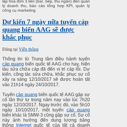
lập hóa đơn 3 liên (bar, bếp, thu ngân) đến quản
lý doanh thu, báo cáo tổng hợp KPI, quản lý
công cụ marketing.
Dự kiến 7 ngày nữa tuyến cáp
quang biển AAG sẽ được
khắc phục
Đăng tại
Viễn thông
Thông tin từ Trung tâm điều hành tuyến
cáp quang
biển quốc tế AAG cho hay, hiện
tàu sửa chữa cáp đã đến vị trí cáp lỗi. Dự
kiến, công tác sửa chữa, khắc phục sự cố
xảy ra sáng 12/10/2017 sẽ được hoàn tất
vào 21h14 ngày 24/10/2017.
Tuyến
cáp quang
biển quốc tế AAG gặp sự
cố lần thứ tư trong năm nay vào lúc 7h20
ngày 12/10/2017. Ngay trước đó, vào 5h10
ngày 10/10/2017, một tuyến
cáp quang
biển khác là SMW-3 cũng gặp sự cố. Sự cố
này ảnh hưởng đến dung lượng băng
thông
Internet
quốc tế của tất cả doanh