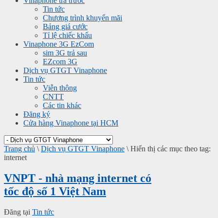
Vinaphone trả trước
Tin tức
Chương trình khuyến mãi
Bảng giá cước
Tỉ lệ chiếc khấu
Vinaphone 3G EzCom
sim 3G trả sau
EZcom 3G
Dịch vụ GTGT Vinaphone
Tin tức
Viễn thông
CNTT
Các tin khác
Đăng ký
Cửa hàng Vinaphone tại HCM
Trang chủ
\
Dịch vụ GTGT Vinaphone
\
Hiển thị các mục theo tag:
internet
VNPT - nhà mạng internet có
tốc độ số 1 Việt Nam
Đăng tại
Tin tức