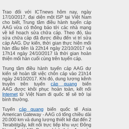
Trao đổi với ICTnews hôm nay, ngày
17/10/2017, đại diện một ISP tại Việt Nam
cho biết, Trung tâm điều hành tuyến cáp
AAG vừa có thông báo tới các nhà mạng
về kế hoạch sửa chữa cáp. Theo đó, tàu
sửa chữa cáp đã được điều đến vị trí sửa
cáp AAG. Dự kiến, thời gian thực hiện mối
hàn đầu tiên là 22h14 ngày 22/10/2017 và
17h14 ngày 24/10/2017 là thời gian hoàn
thiện mối hàn cuối cùng trên tuyến cáp.
Trung tâm điều hành tuyến cáp AAG dự
kiến sẽ hoàn tất việc chôn cáp vào 21h14
ngày 24/10/2017. Khi đó, dung lượng kênh
truyền trên tuyến
cáp quang
biển
AAG được khôi phục hoàn toàn, kết nối
Internet
từ Việt Nam đi quốc tế sẽ trở lại
bình thường.
Tuyến
cáp quang
biển quốc tế Asia
American Gateway - AAG có tổng chiều dài
20.000 km và dung lượng thiết kế đạt đến 2
Terabit/giây, kết nối trực tiếp khu vực Đông