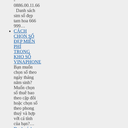
-
0886.00.11.66
Danh sách
sim số đẹp
tam hoa 666
999…
CÁCH
CHỌN SỐ
ĐẸP MIỄN
PHÍ
TRONG
KHO SỐ
VINAPHONE
Bạn muốn
chọn số theo
ngày tháng
năm sinh?
Muốn chọn
số thuê bao
theo cặp đôi
hoặc chọn số
theo phong
thuỷ và hợp
với cá tính
của bạn?…