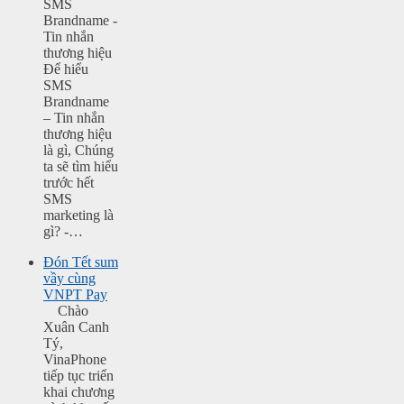
SMS
Brandname -
Tin nhắn
thương hiệu
Để hiểu
SMS
Brandname
– Tin nhắn
thương hiệu
là gì, Chúng
ta sẽ tìm hiểu
trước hết
SMS
marketing là
gì? -…
Đón Tết sum
vầy cùng
VNPT Pay
Chào
Xuân Canh
Tý,
VinaPhone
tiếp tục triển
khai chương