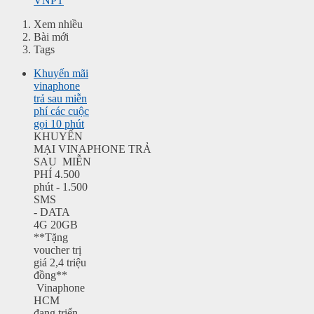
Xem nhiều
Bài mới
Tags
Khuyến mãi
vinaphone
trả sau miễn
phí các cuộc
gọi 10 phút
KHUYẾN
MẠI VINAPHONE TRẢ
SAU MIỄN
PHÍ 4.500
phút - 1.500
SMS
- DATA
4G 20GB
**Tặng
voucher trị
giá 2,4 triệu
đồng**
Vinaphone
HCM
đang triển