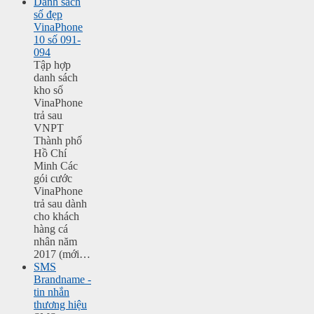
Danh sách
số đẹp
VinaPhone
10 số 091-
094
Tập hợp
danh sách
kho số
VinaPhone
trả sau
VNPT
Thành phố
Hồ Chí
Minh Các
gói cước
VinaPhone
trả sau dành
cho khách
hàng cá
nhân năm
2017 (mới…
SMS
Brandname -
tin nhắn
thương hiệu