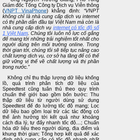
Giám đốc Tổng Công ty Dịch vụ Viễn thông
(
VNPT VinaPhone
) khẳng định:
“VNPT
không chỉ là nhà cung cấp dịch vụ internet
có thị phần dẫn đầu tại Việt Nam mà còn là
nhà cung cấp dịch vụ
internet có tốc độ số
1 Việt Nam
. Chúng tôi luôn nỗ lực cố gắng
để mang tới những trải nghiệm tốt nhất cho
người dùng trên môi trường online. Trong
thời gian tới, chúng tôi sẽ tiếp tục nâng cao
chất lượng dịch vụ, cơ sở hạ tầng để có thể
giữ vững vị thế về chất lượng và thị phần
trong nước.”
Không chỉ thu thập lượng dữ liệu khổng
lồ, quá trình phân tích dữ liệu của
Speedtest cũng tuân thủ theo quy trình
chuẩn thế giới bao gồm bốn bước: Thu
thập dữ liệu từ người dùng sử dụng
Speedtest để đo lường tốc độ mạng; Lọc
dữ liệu bao gồm loại trừ các tác động có
thể ảnh hưởng tới kết quả như khoảng
cách địa lý, tự đẩy nhanh tốc độ…; Chuẩn
hóa dữ liệu theo người dùng, địa điểm và
khung thời gian; Tổng hợp kết quả để xác
định nhà cung cấp có tốc độ nhanh nhất