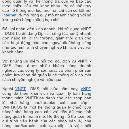
động quản lý với hệ thống tra cứu và báo cáo
theo nhiều tiêu chí khác nhau. Họ có thể truy
cập hệ thống mọi lúc, mọi nơi chỉ cần có kết nối
Internet
và mở rộng quy mô nhanh chóng với số
lượng cửa hàng không hạn chế.
Đối với nhân viên kinh doanh, khi sử dụng VNPT
- DMS, họ dễ dàng lập lịch công tác, xử lý nhanh
đơn hàng khi đi thị trường, giảm thời gian cho
các hoạt động báo cáo ngày/tuần/tháng cũng
như tạo hình ảnh chuyên nghiệp khi làm việc với
khách hàng.
Với những ưu điểm nổi trội đó, dịch vụ VNPT -
DMS đang được nhiều khách hàng doanh
nghiệp, các công ty sản xuất và phân phối sản
phẩm lựa chọn để quản lý hệ thống của họ một
cách chuyên nghiệp và hiệu quả.
Ngoài
VNPT
–DMS, hồi giữa năm nay,
VNPT
cũng đã triển khai dịch vụ quản lý bán hàng
thông minh VNPTKios dành cho các shop bán
lẻ, nhà hàng, bar/karaoke, cafe cao cấp…
VNPTKIOS là một hệ thống quản lý chuỗi cửa
hàng/ nhà hàng cao cấp với đầy đủ các tính
năng quản trị mạnh mẽ. Hệ thống hỗ trợ toàn bộ
qui trình vận hành của các shop bán lẻ, nhà
hàng, bar/karaoke, cafe cao cấp…từ việc thiết