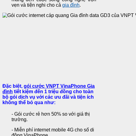
vẹn và tiện nghi cho cả
gia đình
.
Đặc biệt,
gói cước VNPT VinaPhone Gia
đình
tiết kiệm đến 1 triệu đồng cho toàn
bộ gói dịch vụ với các ưu đãi và tiện ích
không thể bỏ qua như:
- Gói cước rẻ hơn 50% so với giá thị
trường.
- Miễn phí internet mobile 4G cho số di
động VinaPhone.