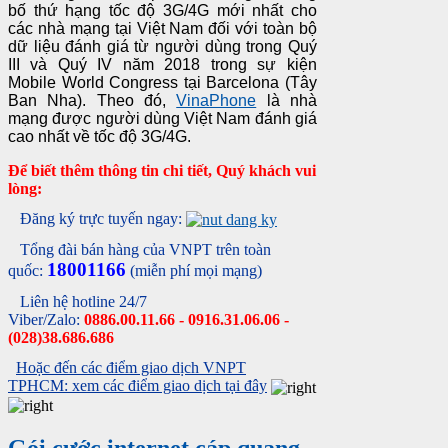
bố thứ hạng tốc độ 3G/4G mới nhất cho
các nhà mạng tại Việt Nam đối với toàn bộ
dữ liệu đánh giá từ người dùng trong Quý
III và Quý IV năm 2018 trong sự kiện
Mobile World Congress tại Barcelona (Tây
Ban Nha). Theo đó,
VinaPhone
là nhà
mạng được người dùng Việt Nam đánh giá
cao nhất về tốc độ 3G/4G.
Để biết thêm thông tin chi tiết, Quý khách vui
lòng:
Đăng ký trực tuyến ngay:
Tổng đài bán hàng của VNPT trên toàn
18001166
quốc:
(miễn phí mọi mạng)
Liên hệ hotline 24/7
Viber/Zalo:
0886.00.11.66 - 0916.31.06.06 -
(028)38.686.686
Hoặc đến các điểm giao dịch VNPT
TPHCM: xem các điểm giao dịch tại đây
Gói cước internet cáp quang