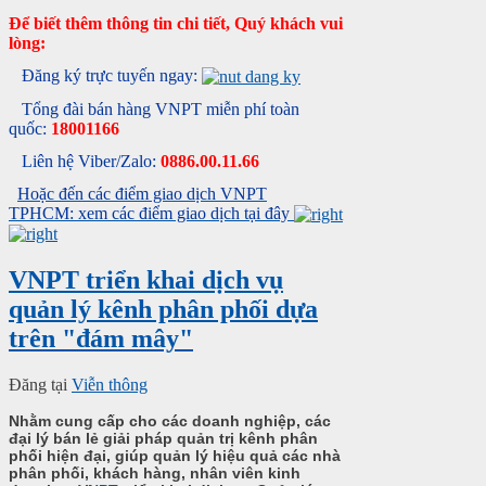
Để biết thêm thông tin chi tiết, Quý khách vui
lòng:
Đăng ký trực tuyến ngay:
Tổng đài bán hàng VNPT miễn phí toàn
quốc:
18001166
Liên hệ Viber/Zalo:
0886.00.11.66
Hoặc đến các điểm giao dịch VNPT
TPHCM: xem các điểm giao dịch tại đây
VNPT triển khai dịch vụ
quản lý kênh phân phối dựa
trên "đám mây"
Đăng tại
Viễn thông
Nhằm cung cấp cho các doanh nghiệp, các
đại lý bán lẻ giải pháp quản trị kênh phân
phối hiện đại, giúp quản lý hiệu quả các nhà
phân phối, khách hàng, nhân viên kinh