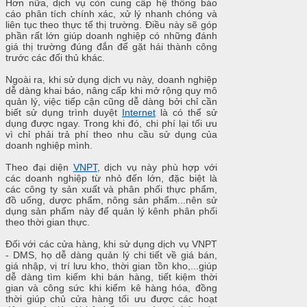
Hơn nữa, dịch vụ còn cung cấp hệ thống báo
cáo phân tích chính xác, xử lý nhanh chóng và
liên tục theo thực tế thị trường. Điều này sẽ góp
phần rất lớn giúp doanh nghiệp có những đánh
giá thị trường đúng đắn để gặt hái thành công
trước các đối thủ khác.
Ngoài ra, khi sử dụng dịch vụ này, doanh nghiệp
dễ dàng khai báo, nâng cấp khi mở rộng quy mô
quản lý, việc tiếp cận cũng dễ dàng bởi chỉ cần
biết sử dụng trình duyệt
Internet
là có thể sử
dụng được ngay. Trong khi đó, chi phí lại tối ưu
vì chỉ phải trả phí theo nhu cầu sử dụng của
doanh nghiệp mình.
Theo đại diện
VNPT
, dịch vụ này phù hợp với
các doanh nghiệp từ nhỏ đến lớn, đặc biệt là
các công ty sản xuất và phân phối thực phẩm,
đồ uống, dược phẩm, nông sản phẩm...nên sử
dụng sản phẩm này để quản lý kênh phân phối
theo thời gian thực.
Đối với các cửa hàng, khi sử dụng dịch vụ VNPT
- DMS, họ dễ dàng quản lý chi tiết về giá bán,
giá nhập, vị trí lưu kho, thời gian tồn kho,...giúp
dễ dàng tìm kiếm khi bán hàng, tiết kiệm thời
gian và công sức khi kiểm kê hàng hóa, đồng
thời giúp chủ cửa hàng tối ưu được các hoạt