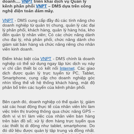
doanh....
VNPT
triển khai dịch vụ Quản lý
kênh phân phối
VNPT
– DMS dựa trên công
nghệ điện toán đám mây.
VNPT
- DMS cung cấp đầy đủ các tính năng cho
doanh nghiệp từ quản trị chung, quản lý các đại
lý phân phối, khách hàng, quản lý hàng hóa, kho
đến quản lý nhân viên; Có các chức năng dành
cho đại lý, nhà phân phối, chức năng dành cho
giám sát bán hàng và chức năng riêng cho nhân
viên kinh doanh.
Điểm khác biệt của
VNPT
- DMS chính là doanh
nghiệp có thể sử dụng ngay lập tức dịch vụ này
vì chỉ cần thiết bị có kết nối
Internet
. Các giao
dịch được quản lý trực tuyến từ PC, Tablet,
Smartphone, cung cấp cho doanh nghiệp góc
nhìn tổng thể về hệ thống khách hàng, mật độ
phân bổ trên các tuyến của kênh phân phối.
Bên cạnh đó, doanh nghiệp có thể quản lý, giám
sát các hoạt động thực tế của nhân viên khi làm
việc trên thị trường thông qua chức năng GPS –
định vị vị trí làm việc của nhân viên bán hàng
trên bản đồ số; xử lý đơn hàng trực tuyến qua
các thiết bị di động như tablet, smartphone. Do
đó dữ liệu được quản lý tập trung và đồng nhất.