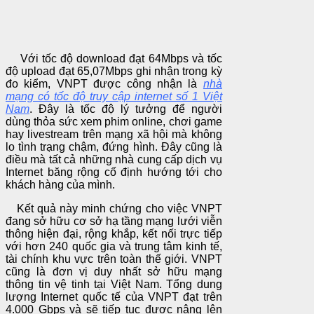
Với tốc độ download đạt 64Mbps và tốc
độ upload đạt 65,07Mbps ghi nhận trong kỳ
đo kiểm, VNPT được công nhận là
nhà
mạng có tốc độ truy cập internet số 1 Việt
Nam
. Đây là tốc độ lý tưởng để người
dùng thỏa sức xem phim online, chơi game
hay livestream trên mạng xã hội mà không
lo tình trạng chậm, đứng hình. Đây cũng là
điều mà tất cả những nhà cung cấp dịch vụ
Internet băng rộng cố định hướng tới cho
khách hàng của mình.
Kết quả này minh chứng cho việc VNPT
đang sở hữu cơ sở hạ tầng mạng lưới viễn
thông hiện đại, rộng khắp, kết nối trực tiếp
với hơn 240 quốc gia và trung tâm kinh tế,
tài chính khu vực trên toàn thế giới. VNPT
cũng là đơn vị duy nhất sở hữu mạng
thông tin vệ tinh tại Việt Nam. Tổng dung
lượng Internet quốc tế của VNPT đạt trên
4.000 Gbps và sẽ tiếp tục được nâng lên