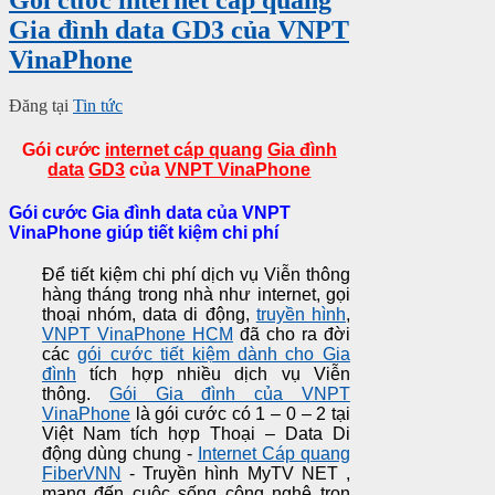
Gia đình data GD3 của VNPT
VinaPhone
Đăng tại
Tin tức
Gói cước
internet cáp quang
Gia đình
data
GD3
của
VNPT VinaPhone
Gói cước Gia đình data của VNPT
VinaPhone giúp tiết kiệm chi phí
Để tiết kiệm chi phí dịch vụ Viễn thông
hàng tháng trong nhà như internet, gọi
thoại nhóm, data di động,
truyền hình
,
VNPT VinaPhone HCM
đã cho ra đời
các
gói cước tiết kiệm dành cho Gia
đình
tích hợp nhiều dịch vụ Viễn
thông.
Gói Gia đình của VNPT
VinaPhone
là gói cước có 1 – 0 – 2 tại
Việt Nam tích hợp Thoại – Data Di
động dùng chung -
Internet Cáp quang
FiberVNN
- Truyền hình MyTV NET ,
mang đến cuộc sống công nghệ trọn