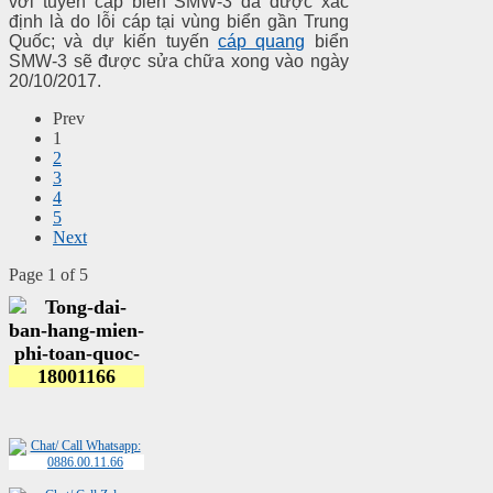
với tuyến cáp biển SMW-3 đã được xác
định là do lỗi cáp tại vùng biển gần Trung
Quốc; và dự kiến tuyến
cáp quang
biển
SMW-3 sẽ được sửa chữa xong vào ngày
20/10/2017.
Prev
1
2
3
4
5
Next
Page 1 of 5