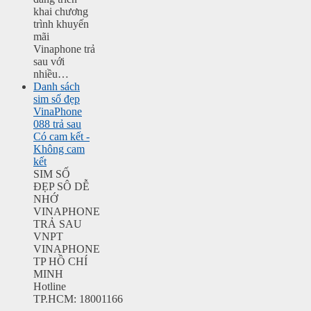
khai chương
trình khuyến
mãi
Vinaphone trả
sau với
nhiều…
Danh sách
sim số đẹp
VinaPhone
088 trả sau
Có cam kết -
Không cam
kết
SIM SỐ
ĐẸP SÔ DỄ
NHỚ
VINAPHONE
TRẢ SAU
VNPT
VINAPHONE
TP HỒ CHÍ
MINH
Hotline
TP.HCM: 18001166