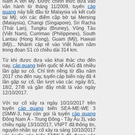
Nam Á với Mỹ. Được chính thức đưa vào
vận hành từ tháng 11/2009, tuyến
cáp
quang
này bắt đầu từ Malaysia và kết cuối
tại Mỹ, với các điểm cập bờ tại Mersing
(Malaysia), Changi (Singapore), Sri Racha
(Thái Lan), Tungku (Bruney), Vũng Tàu
(Việt Nam), Currimao (Philippines), South
Lantau (Hong Kong), Guam (Mỹ), Hawaii
(Mỹ)... Nhánh cáp rẽ vào Việt Nam nằm
trong đoạn S1 có chiều dài 314 km.
Từ khi được đưa vào khai thác cho đến
nay,
cáp quang
biển quốc tế AAG đã nhiều
lần gặp sự cố. Chỉ tính riêng từ đầu năm
2017 cho đến nay, tuyến cáp biển này đã 4
lần gặp sự cố, lần lượt vào các ngày 8/1,
18/2, 27/8 và gần đây nhất là vào ngày
12/10/2017.
Với sự cố xảy ra ngày 10/10/2017 trên
tuyến
cáp quang
biển SEA-ME-WE 3
(SMW-3, hay còn gọi là tuyến
cáp quang
Đông Nam Á - Trung Đông - Tây Âu 3), vào
chiều ngày 13/10/2017, VNPT đã thông tin,
nguyên nhân sự cố xảy ra sáng 10/10/2017