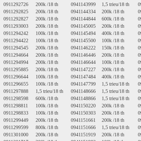
0911292726
200k /18 th
0941143999
1,5 trieu/18 th
0
0911292825
200k /18 th
0941144334
200k /18 th
0
0911292827
200k /18 th
0941144844
600k /18 th
0
0911293003
200k /18 th
0941145005
200k /18 th
0
0911294242
100k /18 th
0941145494
400k /18 th
0
0911294422
100k /18 th
0941145500
100k /18 th
0
0911294545
200k /18 th
0941146222
150k /18 th
0
0911294664
200k /18 th
0941146446
200k /18 th
0
0911294994
200k /18 th
0941146644
100k /18 th
0
0911295885
200k /18 th
0941147227
200k /18 th
0
0911296644
100k /18 th
0941147484
400k /18 th
0
0911296655
100k /18 th
0941147799
1,5 trieu/18 th
0
0911297888
1,5 trieu/18 th
0941148666
1,5 trieu/18 th
0
0911298598
600k /18 th
0941148866
1,5 trieu/18 th
0
0911298811
100k /18 th
0941150220
200k /18 th
0
0911298833
100k /18 th
0941150303
200k /18 th
0
0911299449
200k /18 th
0941151661
200k /18 th
0
0911299599
800k /18 th
0941151666
1,5 trieu/18 th
0
0911301000
200k /18 th
0941151919
200k /18 th
0