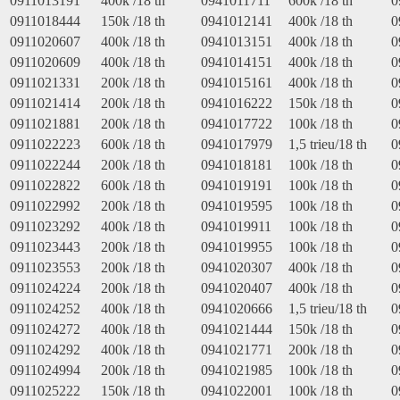
0911013191
400k /18 th
0941011711
600k /18 th
0
0911018444
150k /18 th
0941012141
400k /18 th
0
0911020607
400k /18 th
0941013151
400k /18 th
0
0911020609
400k /18 th
0941014151
400k /18 th
0
0911021331
200k /18 th
0941015161
400k /18 th
0
0911021414
200k /18 th
0941016222
150k /18 th
0
0911021881
200k /18 th
0941017722
100k /18 th
0
0911022223
600k /18 th
0941017979
1,5 trieu/18 th
0
0911022244
200k /18 th
0941018181
100k /18 th
0
0911022822
600k /18 th
0941019191
100k /18 th
0
0911022992
200k /18 th
0941019595
100k /18 th
0
0911023292
400k /18 th
0941019911
100k /18 th
0
0911023443
200k /18 th
0941019955
100k /18 th
0
0911023553
200k /18 th
0941020307
400k /18 th
0
0911024224
200k /18 th
0941020407
400k /18 th
0
0911024252
400k /18 th
0941020666
1,5 trieu/18 th
0
0911024272
400k /18 th
0941021444
150k /18 th
0
0911024292
400k /18 th
0941021771
200k /18 th
0
0911024994
200k /18 th
0941021985
100k /18 th
0
0911025222
150k /18 th
0941022001
100k /18 th
0