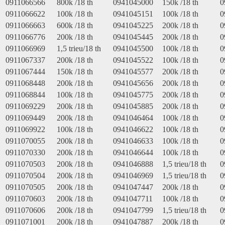
0911066566
800k /18 th
0941045000
150k /18 th
0
0911066622
100k /18 th
0941045151
100k /18 th
0
0911066663
600k /18 th
0941045225
200k /18 th
0
0911066776
200k /18 th
0941045445
200k /18 th
0
0911066969
1,5 trieu/18 th
0941045500
100k /18 th
0
0911067337
200k /18 th
0941045522
100k /18 th
0
0911067444
150k /18 th
0941045577
200k /18 th
0
0911068448
200k /18 th
0941045656
200k /18 th
0
0911068844
100k /18 th
0941045775
200k /18 th
0
0911069229
200k /18 th
0941045885
200k /18 th
0
0911069449
200k /18 th
0941046464
100k /18 th
0
0911069922
100k /18 th
0941046622
100k /18 th
0
0911070055
200k /18 th
0941046633
100k /18 th
0
0911070330
200k /18 th
0941046644
100k /18 th
0
0911070503
200k /18 th
0941046888
1,5 trieu/18 th
0
0911070504
200k /18 th
0941046969
1,5 trieu/18 th
0
0911070505
200k /18 th
0941047447
200k /18 th
0
0911070603
200k /18 th
0941047711
100k /18 th
0
0911070606
200k /18 th
0941047799
1,5 trieu/18 th
0
0911071001
200k /18 th
0941047887
200k /18 th
0