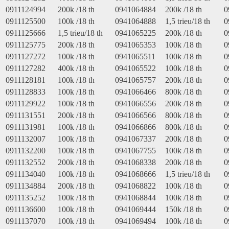
0911124994
200k /18 th
0941064884
200k /18 th
0
0911125500
100k /18 th
0941064888
1,5 trieu/18 th
0
0911125666
1,5 trieu/18 th
0941065225
200k /18 th
0
0911125775
200k /18 th
0941065353
100k /18 th
0
0911127272
100k /18 th
0941065511
100k /18 th
0
0911127282
400k /18 th
0941065522
100k /18 th
0
0911128181
100k /18 th
0941065757
200k /18 th
0
0911128833
100k /18 th
0941066466
800k /18 th
0
0911129922
100k /18 th
0941066556
200k /18 th
0
0911131551
200k /18 th
0941066566
800k /18 th
0
0911131981
100k /18 th
0941066866
800k /18 th
0
0911132007
100k /18 th
0941067337
200k /18 th
0
0911132200
100k /18 th
0941067755
100k /18 th
0
0911132552
200k /18 th
0941068338
200k /18 th
0
0911134040
100k /18 th
0941068666
1,5 trieu/18 th
0
0911134884
200k /18 th
0941068822
100k /18 th
0
0911135252
100k /18 th
0941068844
100k /18 th
0
0911136600
100k /18 th
0941069444
150k /18 th
0
0911137070
100k /18 th
0941069494
100k /18 th
0