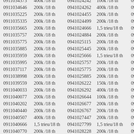
0911034373
400k /18 th
0941024242
100k /18 th
0
0911034646
200k /18 th
0941024262
400k /18 th
0
0911035225
200k /18 th
0941024455
200k /18 th
0
0911035335
200k /18 th
0941024499
200k /18 th
0
0911035665
200k /18 th
0941024666
1,5 trieu/18 th
0
0911035757
200k /18 th
0941024884
200k /18 th
0
0911035775
200k /18 th
0941025115
200k /18 th
0
0911035885
200k /18 th
0941025445
200k /18 th
0
0911035959
200k /18 th
0941025666
1,5 trieu/18 th
0
0911035995
200k /18 th
0941025757
200k /18 th
0
0911037117
200k /18 th
0941025775
200k /18 th
0
0911038998
200k /18 th
0941025885
200k /18 th
0
0911039559
200k /18 th
0941026222
150k /18 th
0
0911040033
200k /18 th
0941026292
400k /18 th
0
0911040077
200k /18 th
0941026644
100k /18 th
0
0911040202
200k /18 th
0941026677
200k /18 th
0
0911040440
200k /18 th
0941026767
200k /18 th
0
0911040507
400k /18 th
0941027447
200k /18 th
0
0911040666
1,5 trieu/18 th
0941027799
1,5 trieu/18 th
0
0911040770
200k /18 th
0941028228
200k /18 th
0