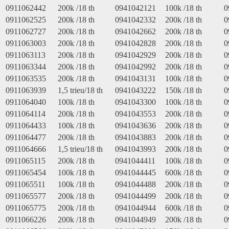
0911062442
200k /18 th
0941042121
100k /18 th
0
0911062525
200k /18 th
0941042332
200k /18 th
0
0911062727
200k /18 th
0941042662
200k /18 th
0
0911063003
200k /18 th
0941042828
200k /18 th
0
0911063113
200k /18 th
0941042929
200k /18 th
0
0911063344
200k /18 th
0941042992
200k /18 th
0
0911063535
200k /18 th
0941043131
100k /18 th
0
0911063939
1,5 trieu/18 th
0941043222
150k /18 th
0
0911064040
100k /18 th
0941043300
100k /18 th
0
0911064114
200k /18 th
0941043553
200k /18 th
0
0911064433
100k /18 th
0941043636
200k /18 th
0
0911064477
200k /18 th
0941043883
200k /18 th
0
0911064666
1,5 trieu/18 th
0941043993
200k /18 th
0
0911065115
200k /18 th
0941044411
100k /18 th
0
0911065454
100k /18 th
0941044445
600k /18 th
0
0911065511
100k /18 th
0941044488
200k /18 th
0
0911065577
200k /18 th
0941044499
200k /18 th
0
0911065775
200k /18 th
0941044944
600k /18 th
0
0911066226
200k /18 th
0941044949
200k /18 th
0