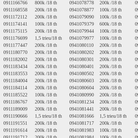
0911166766
800k /18 th
0941078778
200k /18 th
0
0911168558
200k /18 th
0941078877
100k /18 th
0
0911172112
200k /18 th
0941079090
100k /18 th
0
0911174141
100k /18 th
0941079379
600k /18 th
0
0911175115
200k /18 th
0941079944
100k /18 th
0
0911176699
1,5 trieu/18 th
0941079977
100k /18 th
0
0911177447
200k /18 th
0941080110
200k /18 th
0
0911180770
200k /18 th
0941080202
200k /18 th
0
0911182002
200k /18 th
0941080301
200k /18 th
0
0911183434
200k /18 th
0941080401
200k /18 th
0
0911183553
200k /18 th
0941080502
200k /18 th
0
0911184004
200k /18 th
0941080603
200k /18 th
0
0911184114
200k /18 th
0941080604
200k /18 th
0
0911185522
100k /18 th
0941080990
200k /18 th
0
0911186767
200k /18 th
0941081234
200k /18 th
0
0911189009
200k /18 th
0941081441
200k /18 th
0
0911190666
1,5 trieu/18 th
0941081666
1,5 trieu/18 th
0
0911191551
200k /18 th
0941081717
200k /18 th
0
0911191614
200k /18 th
0941081983
100k /18 th
0
0911191712
200k /18 th
0941081984
100k /18 th
0