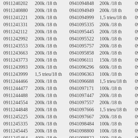
0911240202
200k /18 th
0941094848
200k /18 th
0
0911240880
200k /18 th
0941094949
200k /18 th
0
0911241221
200k /18 th
0941094999
1,5 trieu/18 th
0
0911241331
200k /18 th
0941095335
200k /18 th
0
0911242112
200k /18 th
0941095445
200k /18 th
0
0911242992
200k /18 th
0941095522
100k /18 th
0
0911243553
200k /18 th
0941095757
200k /18 th
0
0911243663
200k /18 th
0941095858
200k /18 th
0
0911243773
200k /18 th
0941096111
150k /18 th
0
0911243993
200k /18 th
0941096296
600k /18 th
0
0911243999
1,5 trieu/18 th
0941096363
100k /18 th
0
0911244466
200k /18 th
0941096688
1,5 trieu/18 th
0
0911244477
200k /18 th
0941097171
100k /18 th
0
0911244488
200k /18 th
0941097447
200k /18 th
0
0911244554
200k /18 th
0941097557
200k /18 th
0
0911244848
200k /18 th
0941097666
1,5 trieu/18 th
0
0911245225
200k /18 th
0941097667
200k /18 th
0
0911245335
200k /18 th
0941098484
100k /18 th
0
0911245445
200k /18 th
0941098800
100k /18 th
0
0911245464
400k /18 th
0941098822
100k /18 th
0