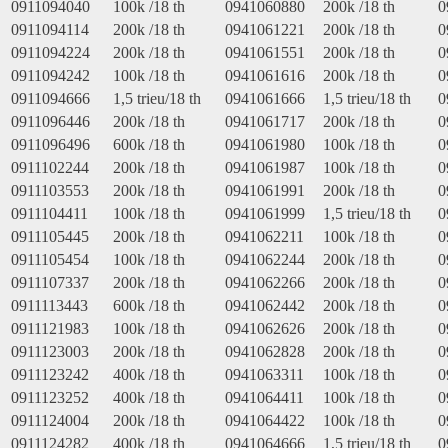
0911094040
100k /18 th
0941060880
200k /18 th
0
0911094114
200k /18 th
0941061221
200k /18 th
0
0911094224
200k /18 th
0941061551
200k /18 th
0
0911094242
100k /18 th
0941061616
200k /18 th
0
0911094666
1,5 trieu/18 th
0941061666
1,5 trieu/18 th
0
0911096446
200k /18 th
0941061717
200k /18 th
0
0911096496
600k /18 th
0941061980
100k /18 th
0
0911102244
200k /18 th
0941061987
100k /18 th
0
0911103553
200k /18 th
0941061991
200k /18 th
0
0911104411
100k /18 th
0941061999
1,5 trieu/18 th
0
0911105445
200k /18 th
0941062211
100k /18 th
0
0911105454
100k /18 th
0941062244
200k /18 th
0
0911107337
200k /18 th
0941062266
200k /18 th
0
0911113443
600k /18 th
0941062442
200k /18 th
0
0911121983
100k /18 th
0941062626
200k /18 th
0
0911123003
200k /18 th
0941062828
200k /18 th
0
0911123242
400k /18 th
0941063311
100k /18 th
0
0911123252
400k /18 th
0941064411
100k /18 th
0
0911124004
200k /18 th
0941064422
100k /18 th
0
0911124282
400k /18 th
0941064666
1,5 trieu/18 th
0