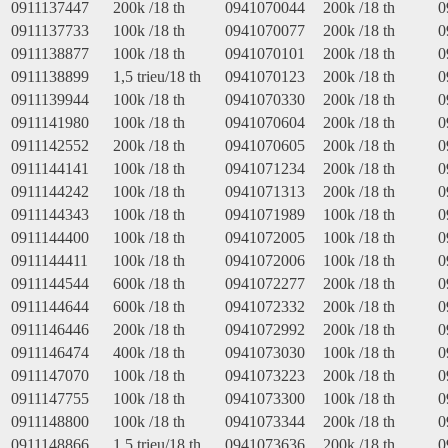
0911137447
200k /18 th
0941070044
200k /18 th
0
0911137733
100k /18 th
0941070077
200k /18 th
0
0911138877
100k /18 th
0941070101
200k /18 th
0
0911138899
1,5 trieu/18 th
0941070123
200k /18 th
0
0911139944
100k /18 th
0941070330
200k /18 th
0
0911141980
100k /18 th
0941070604
200k /18 th
0
0911142552
200k /18 th
0941070605
200k /18 th
0
0911144141
100k /18 th
0941071234
200k /18 th
0
0911144242
100k /18 th
0941071313
200k /18 th
0
0911144343
100k /18 th
0941071989
100k /18 th
0
0911144400
100k /18 th
0941072005
100k /18 th
0
0911144411
100k /18 th
0941072006
100k /18 th
0
0911144544
600k /18 th
0941072277
200k /18 th
0
0911144644
600k /18 th
0941072332
200k /18 th
0
0911146446
200k /18 th
0941072992
200k /18 th
0
0911146474
400k /18 th
0941073030
100k /18 th
0
0911147070
100k /18 th
0941073223
200k /18 th
0
0911147755
100k /18 th
0941073300
100k /18 th
0
0911148800
100k /18 th
0941073344
200k /18 th
0
0911148866
1,5 trieu/18 th
0941073636
200k /18 th
0