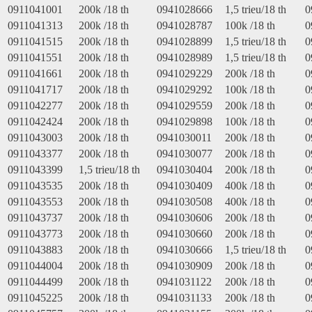
0911041001
200k /18 th
0941028666
1,5 trieu/18 th
0
0911041313
200k /18 th
0941028787
100k /18 th
0
0911041515
200k /18 th
0941028899
1,5 trieu/18 th
0
0911041551
200k /18 th
0941028989
1,5 trieu/18 th
0
0911041661
200k /18 th
0941029229
200k /18 th
0
0911041717
200k /18 th
0941029292
100k /18 th
0
0911042277
200k /18 th
0941029559
200k /18 th
0
0911042424
200k /18 th
0941029898
100k /18 th
0
0911043003
200k /18 th
0941030011
200k /18 th
0
0911043377
200k /18 th
0941030077
200k /18 th
0
0911043399
1,5 trieu/18 th
0941030404
200k /18 th
0
0911043535
200k /18 th
0941030409
400k /18 th
0
0911043553
200k /18 th
0941030508
400k /18 th
0
0911043737
200k /18 th
0941030606
200k /18 th
0
0911043773
200k /18 th
0941030660
200k /18 th
0
0911043883
200k /18 th
0941030666
1,5 trieu/18 th
0
0911044004
200k /18 th
0941030909
200k /18 th
0
0911044499
200k /18 th
0941031122
200k /18 th
0
0911045225
200k /18 th
0941031133
200k /18 th
0