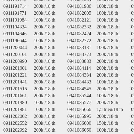
0911191714
200k /18 th
0941081986
100k /18 th
0
0911191771
200k /18 th
0941082005
100k /18 th
0
0911191984
100k /18 th
0941082121
100k /18 th
0
0911194334
200k /18 th
0941082332
200k /18 th
0
0911194646
200k /18 th
0941082424
200k /18 th
0
0911196644
100k /18 th
0941082772
200k /18 th
0
0911200044
200k /18 th
0941083131
100k /18 th
0
0911200101
200k /18 th
0941083773
200k /18 th
0
0911200990
200k /18 th
0941083883
200k /18 th
0
0911201001
200k /18 th
0941084114
200k /18 th
0
0911201221
200k /18 th
0941084334
200k /18 th
0
0911201441
200k /18 th
0941084433
100k /18 th
0
0911201515
200k /18 th
0941084545
200k /18 th
0
0911201661
200k /18 th
0941085544
100k /18 th
0
0911201980
100k /18 th
0941085577
200k /18 th
0
0911201981
100k /18 th
0941085666
1,5 trieu/18 th
0
0911202002
200k /18 th
0941085995
200k /18 th
0
0911202552
200k /18 th
0941086000
150k /18 th
0
0911202992
200k /18 th
0941086060
100k /18 th
0