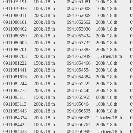
0911079191
100k /18 th
0941051981
100k /18 th
0
0911079933
100k /18 th
0941052008
100k /18 th
0
0911080011
200k /18 th
0941052009
100k /18 th
0
0911080101
200k /18 th
0941052662
200k /18 th
0
0911080402
200k /18 th
0941053030
100k /18 th
0
0911080550
200k /18 th
0941053434
200k /18 th
0
0911080605
200k /18 th
0941053737
200k /18 th
0
0911080701
200k /18 th
0941053883
200k /18 th
0
0911080703
200k /18 th
0941053939
1,5 trieu/18 th
0
0911081222
150k /18 th
0941054466
200k /18 th
0
0911081441
200k /18 th
0941054554
200k /18 th
0
0911081616
200k /18 th
0941054884
200k /18 th
0
0911082244
200k /18 th
0941055225
200k /18 th
0
0911082772
200k /18 th
0941055445
200k /18 th
0
0911083111
150k /18 th
0941055955
600k /18 th
0
0911083113
200k /18 th
0941056464
100k /18 th
0
0911083443
200k /18 th
0941056595
400k /18 th
0
0911084334
200k /18 th
0941056699
1,5 trieu/18 th
0
0911084422
100k /18 th
0941056767
200k /18 th
0
0911084433
100k /18 th
0941056999
1,5 trieu/18 th
0