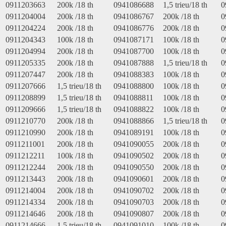
0911203663
200k /18 th
0941086688
1,5 trieu/18 th
0
0911204004
200k /18 th
0941086767
200k /18 th
0
0911204224
200k /18 th
0941086776
200k /18 th
0
0911204343
100k /18 th
0941087171
100k /18 th
0
0911204994
200k /18 th
0941087700
100k /18 th
0
0911205335
200k /18 th
0941087888
1,5 trieu/18 th
0
0911207447
200k /18 th
0941088383
100k /18 th
0
0911207666
1,5 trieu/18 th
0941088800
100k /18 th
0
0911208899
1,5 trieu/18 th
0941088811
100k /18 th
0
0911209666
1,5 trieu/18 th
0941088822
100k /18 th
0
0911210770
200k /18 th
0941088866
1,5 trieu/18 th
0
0911210990
200k /18 th
0941089191
100k /18 th
0
0911211001
200k /18 th
0941090055
200k /18 th
0
0911212211
100k /18 th
0941090502
200k /18 th
0
0911212244
200k /18 th
0941090550
200k /18 th
0
0911213443
200k /18 th
0941090601
200k /18 th
0
0911214004
200k /18 th
0941090702
200k /18 th
0
0911214334
200k /18 th
0941090703
200k /18 th
0
0911214646
200k /18 th
0941090807
200k /18 th
0
0911214666
1,5 trieu/18 th
0941091010
100k /18 th
0