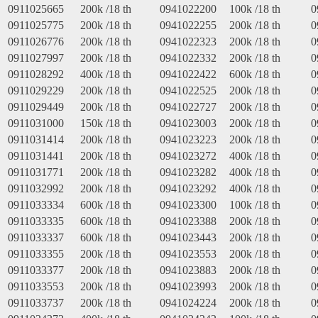
0911025665
200k /18 th
0941022200
100k /18 th
0
0911025775
200k /18 th
0941022255
200k /18 th
0
0911026776
200k /18 th
0941022323
200k /18 th
0
0911027997
200k /18 th
0941022332
200k /18 th
0
0911028292
400k /18 th
0941022422
600k /18 th
0
0911029229
200k /18 th
0941022525
200k /18 th
0
0911029449
200k /18 th
0941022727
200k /18 th
0
0911031000
150k /18 th
0941023003
200k /18 th
0
0911031414
200k /18 th
0941023223
200k /18 th
0
0911031441
200k /18 th
0941023272
400k /18 th
0
0911031771
200k /18 th
0941023282
400k /18 th
0
0911032992
200k /18 th
0941023292
400k /18 th
0
0911033334
600k /18 th
0941023300
100k /18 th
0
0911033335
600k /18 th
0941023388
200k /18 th
0
0911033337
600k /18 th
0941023443
200k /18 th
0
0911033355
200k /18 th
0941023553
200k /18 th
0
0911033377
200k /18 th
0941023883
200k /18 th
0
0911033553
200k /18 th
0941023993
200k /18 th
0
0911033737
200k /18 th
0941024224
200k /18 th
0