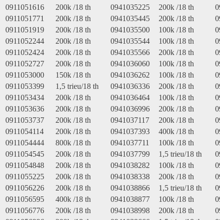
0911051616
200k /18 th
0941035225
200k /18 th
0
0911051771
200k /18 th
0941035445
200k /18 th
0
0911051919
200k /18 th
0941035500
100k /18 th
0
0911052244
200k /18 th
0941035544
100k /18 th
0
0911052424
200k /18 th
0941035566
200k /18 th
0
0911052727
200k /18 th
0941036060
100k /18 th
0
0911053000
150k /18 th
0941036262
100k /18 th
0
0911053399
1,5 trieu/18 th
0941036336
200k /18 th
0
0911053434
200k /18 th
0941036464
100k /18 th
0
0911053636
200k /18 th
0941036996
200k /18 th
0
0911053737
200k /18 th
0941037117
200k /18 th
0
0911054114
200k /18 th
0941037393
400k /18 th
0
0911054444
800k /18 th
0941037711
100k /18 th
0
0911054545
200k /18 th
0941037799
1,5 trieu/18 th
0
0911054848
200k /18 th
0941038282
100k /18 th
0
0911055225
200k /18 th
0941038338
200k /18 th
0
0911056226
200k /18 th
0941038866
1,5 trieu/18 th
0
0911056595
400k /18 th
0941038877
100k /18 th
0
0911056776
200k /18 th
0941038998
200k /18 th
0