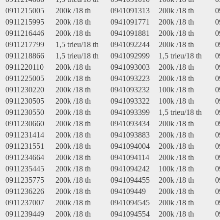
0911215005
200k /18 th
0941091313
200k /18 th
0
0911215995
200k /18 th
0941091771
200k /18 th
0
0911216446
200k /18 th
0941091881
200k /18 th
0
0911217799
1,5 trieu/18 th
0941092244
200k /18 th
0
0911218866
1,5 trieu/18 th
0941092999
1,5 trieu/18 th
0
0911220110
200k /18 th
0941093003
200k /18 th
0
0911225005
200k /18 th
0941093223
200k /18 th
0
0911230220
200k /18 th
0941093232
100k /18 th
0
0911230505
200k /18 th
0941093322
100k /18 th
0
0911230550
200k /18 th
0941093399
1,5 trieu/18 th
0
0911230660
200k /18 th
0941093434
200k /18 th
0
0911231414
200k /18 th
0941093883
200k /18 th
0
0911231551
200k /18 th
0941094004
200k /18 th
0
0911234664
200k /18 th
0941094114
200k /18 th
0
0911235445
200k /18 th
0941094242
100k /18 th
0
0911235775
200k /18 th
0941094455
200k /18 th
0
0911236226
200k /18 th
094109449
200k /18 th
0
0911237007
200k /18 th
0941094545
200k /18 th
0
0911239449
200k /18 th
0941094554
200k /18 th
0