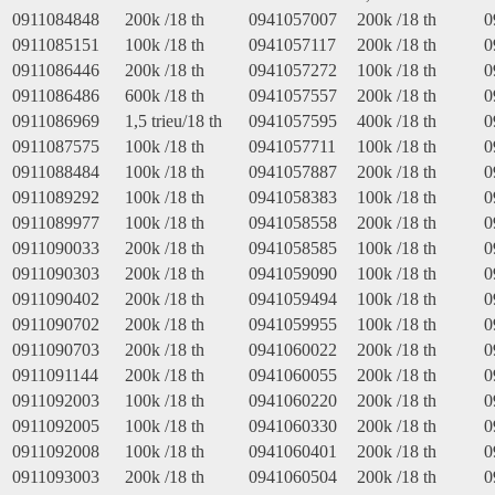
0911084848
200k /18 th
0941057007
200k /18 th
0
0911085151
100k /18 th
0941057117
200k /18 th
0
0911086446
200k /18 th
0941057272
100k /18 th
0
0911086486
600k /18 th
0941057557
200k /18 th
0
0911086969
1,5 trieu/18 th
0941057595
400k /18 th
0
0911087575
100k /18 th
0941057711
100k /18 th
0
0911088484
100k /18 th
0941057887
200k /18 th
0
0911089292
100k /18 th
0941058383
100k /18 th
0
0911089977
100k /18 th
0941058558
200k /18 th
0
0911090033
200k /18 th
0941058585
100k /18 th
0
0911090303
200k /18 th
0941059090
100k /18 th
0
0911090402
200k /18 th
0941059494
100k /18 th
0
0911090702
200k /18 th
0941059955
100k /18 th
0
0911090703
200k /18 th
0941060022
200k /18 th
0
0911091144
200k /18 th
0941060055
200k /18 th
0
0911092003
100k /18 th
0941060220
200k /18 th
0
0911092005
100k /18 th
0941060330
200k /18 th
0
0911092008
100k /18 th
0941060401
200k /18 th
0
0911093003
200k /18 th
0941060504
200k /18 th
0