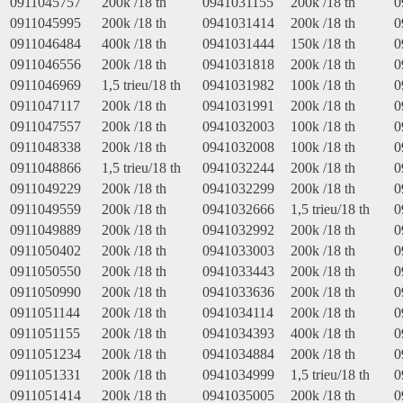
0911045757
200k /18 th
0941031155
200k /18 th
0
0911045995
200k /18 th
0941031414
200k /18 th
0
0911046484
400k /18 th
0941031444
150k /18 th
0
0911046556
200k /18 th
0941031818
200k /18 th
0
0911046969
1,5 trieu/18 th
0941031982
100k /18 th
0
0911047117
200k /18 th
0941031991
200k /18 th
0
0911047557
200k /18 th
0941032003
100k /18 th
0
0911048338
200k /18 th
0941032008
100k /18 th
0
0911048866
1,5 trieu/18 th
0941032244
200k /18 th
0
0911049229
200k /18 th
0941032299
200k /18 th
0
0911049559
200k /18 th
0941032666
1,5 trieu/18 th
0
0911049889
200k /18 th
0941032992
200k /18 th
0
0911050402
200k /18 th
0941033003
200k /18 th
0
0911050550
200k /18 th
0941033443
200k /18 th
0
0911050990
200k /18 th
0941033636
200k /18 th
0
0911051144
200k /18 th
0941034114
200k /18 th
0
0911051155
200k /18 th
0941034393
400k /18 th
0
0911051234
200k /18 th
0941034884
200k /18 th
0
0911051331
200k /18 th
0941034999
1,5 trieu/18 th
0
0911051414
200k /18 th
0941035005
200k /18 th
0