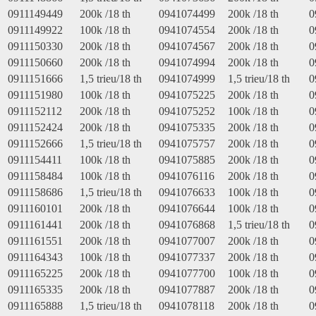
0911149449
200k /18 th
0941074499
200k /18 th
0
0911149922
100k /18 th
0941074554
200k /18 th
0
0911150330
200k /18 th
0941074567
200k /18 th
0
0911150660
200k /18 th
0941074994
200k /18 th
0
0911151666
1,5 trieu/18 th
0941074999
1,5 trieu/18 th
0
0911151980
100k /18 th
0941075225
200k /18 th
0
0911152112
200k /18 th
0941075252
100k /18 th
0
0911152424
200k /18 th
0941075335
200k /18 th
0
0911152666
1,5 trieu/18 th
0941075757
200k /18 th
0
0911154411
100k /18 th
0941075885
200k /18 th
0
0911158484
100k /18 th
0941076116
200k /18 th
0
0911158686
1,5 trieu/18 th
0941076633
100k /18 th
0
0911160101
200k /18 th
0941076644
100k /18 th
0
0911161441
200k /18 th
0941076868
1,5 trieu/18 th
0
0911161551
200k /18 th
0941077007
200k /18 th
0
0911164343
100k /18 th
0941077337
200k /18 th
0
0911165225
200k /18 th
0941077700
100k /18 th
0
0911165335
200k /18 th
0941077887
200k /18 th
0
0911165888
1,5 trieu/18 th
0941078118
200k /18 th
0