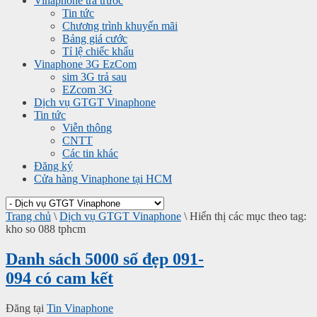
Vinaphone trả trước
Tin tức
Chương trình khuyến mãi
Bảng giá cước
Tỉ lệ chiếc khấu
Vinaphone 3G EzCom
sim 3G trả sau
EZcom 3G
Dịch vụ GTGT Vinaphone
Tin tức
Viễn thông
CNTT
Các tin khác
Đăng ký
Cửa hàng Vinaphone tại HCM
Trang chủ
\
Dịch vụ GTGT Vinaphone
\
Hiển thị các mục theo tag:
kho so 088 tphcm
Danh sách 5000 số đẹp 091-
094 có cam kết
Đăng tại
Tin Vinaphone