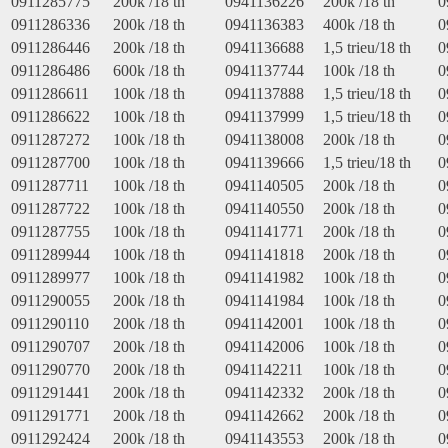
0911285775
200k /18 th
0941136226
200k /18 th
0
0911286336
200k /18 th
0941136383
400k /18 th
0
0911286446
200k /18 th
0941136688
1,5 trieu/18 th
0
0911286486
600k /18 th
0941137744
100k /18 th
0
0911286611
100k /18 th
0941137888
1,5 trieu/18 th
0
0911286622
100k /18 th
0941137999
1,5 trieu/18 th
0
0911287272
100k /18 th
0941138008
200k /18 th
0
0911287700
100k /18 th
0941139666
1,5 trieu/18 th
0
0911287711
100k /18 th
0941140505
200k /18 th
0
0911287722
100k /18 th
0941140550
200k /18 th
0
0911287755
100k /18 th
0941141771
200k /18 th
0
0911289944
100k /18 th
0941141818
200k /18 th
0
0911289977
100k /18 th
0941141982
100k /18 th
0
0911290055
200k /18 th
0941141984
100k /18 th
0
0911290110
200k /18 th
0941142001
100k /18 th
0
0911290707
200k /18 th
0941142006
100k /18 th
0
0911290770
200k /18 th
0941142211
100k /18 th
0
0911291441
200k /18 th
0941142332
200k /18 th
0
0911291771
200k /18 th
0941142662
200k /18 th
0
0911292424
200k /18 th
0941143553
200k /18 th
0