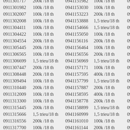
0911301717
200k /18 th
0941151982
100k /18 th
0
0911301982
100k /18 th
0941153030
100k /18 th
0
0911302007
100k /18 th
0941153223
200k /18 th
0
0911302008
100k /18 th
0941153888
1,5 trieu/18 th
0
0911304411
100k /18 th
0941154666
1,5 trieu/18 th
0
0911304422
100k /18 th
0941155050
100k /18 th
0
0911304554
200k /18 th
0941156116
200k /18 th
0
0911305445
200k /18 th
0941156464
100k /18 th
0
0911306565
100k /18 th
0941156556
200k /18 th
0
0911306699
1,5 trieu/18 th
0941156969
1,5 trieu/18 th
0
0911307447
200k /18 th
0941157171
100k /18 th
0
0911308448
200k /18 th
0941157595
400k /18 th
0
0911309494
100k /18 th
0941157799
1,5 trieu/18 th
0
0911310440
200k /18 th
0941157887
200k /18 th
0
0911312009
100k /18 th
0941158595
400k /18 th
0
0911313300
100k /18 th
0941158778
200k /18 th
0
0911315445
200k /18 th
0941158899
1,5 trieu/18 th
0
0911315666
1,5 trieu/18 th
0941160999
1,5 trieu/18 th
0
0911316556
200k /18 th
0941161010
100k /18 th
0
0911317700
100k /18 th
0941161144
200k /18 th
0