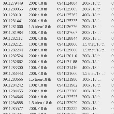
0911279449
200k /18 th
0941124884
200k /18 th
0
0911280055
200k /18 th
0941125005
200k /18 th
0
0911280101
200k /18 th
0941125262
400k /18 th
0
0911281441
200k /18 th
0941125335
200k /18 th
0
0911281666
1,5 trieu/18 th
0941126776
200k /18 th
0
0911281984
100k /18 th
0941127667
200k /18 th
0
0911282112
200k /18 th
0941128844
100k /18 th
0
0911282121
100k /18 th
0941128866
1,5 trieu/18 th
0
0911282244
200k /18 th
0941129666
1,5 trieu/18 th
0
0911282524
200k /18 th
0941130110
200k /18 th
0
0911282662
200k /18 th
0941131188
200k /18 th
0
0911283300
100k /18 th
0941131416
400k /18 th
0
0911283443
200k /18 th
0941131666
1,5 trieu/18 th
0
0911283666
1,5 trieu/18 th
0941131980
100k /18 th
0
0911284242
100k /18 th
0941131982
100k /18 th
0
0911284455
200k /18 th
0941132200
100k /18 th
0
0911284646
200k /18 th
0941132525
200k /18 th
0
0911284888
1,5 trieu /18 th
0941132929
200k /18 th
0
0911285577
200k /18 th
0941135225
200k /18 th
0