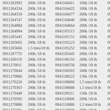
0911262992
200k /18 th
0941104411
100k /18 th
0
0911264334
200k /18 th
0941104422
100k /18 th
0
0911264554
200k /18 th
0941104477
200k /18 th
0
0911264747
200k /18 th
0941104646
200k /18 th
0
0911264884
200k /18 th
0941104664
200k /18 th
0
0911264994
200k /18 th
0941105115
200k /18 th
0
0911265445
200k /18 th
0941105151
100k /18 th
0
0911265665
200k /18 th
0941105225
200k /18 th
0
0911265666
1,5 trieu/18 th
0941105252
100k /18 th
0
0911267755
100k /18 th
0941105445
200k /18 th
0
0911269119
200k /18 th
0941106116
200k /18 th
0
0911270011
200k /18 th
0941106556
200k /18 th
0
0911270044
200k /18 th
0941106565
100k /18 th
0
0911270066
200k /18 th
0941108222
150k /18 th
0
0911270220
200k /18 th
0941108666
1,5 trieu/18 th
0
0911270303
200k /18 th
0941108686
1,5 trieu/18 th
0
0911270440
200k /18 th
0941109111
150k /18 th
0
0911270505
200k /18 th
0941110606
200k /18 th
0
0911270880
200k /18 th
0941110888
1,5 trieu/18 th
0