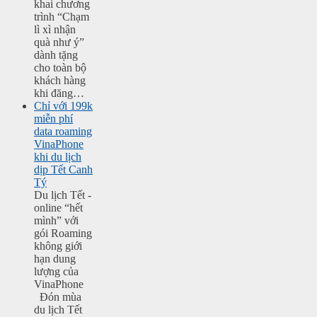
khai chương
trình “Chạm
lì xì nhận
quà như ý”
dành tặng
cho toàn bộ
khách hàng
khi đăng…
Chỉ với 199k
miễn phí
data roaming
VinaPhone
khi du lịch
dịp Tết Canh
Tý
Du lịch Tết -
online “hết
mình” với
gói Roaming
không giới
hạn dung
lượng của
VinaPhone
Đón mùa
du lịch Tết