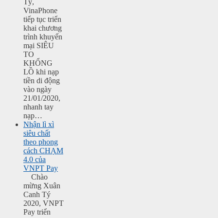
Tý,
VinaPhone
tiếp tục triển
khai chương
trình khuyến
mại SIÊU
TO
KHỔNG
LỒ khi nạp
tiền di động
vào ngày
21/01/2020,
nhanh tay
nạp…
Nhận lì xì
siêu chất
theo phong
cách CHẠM
4.0 của
VNPT Pay
Chào
mừng Xuân
Canh Tý
2020, VNPT
Pay triển