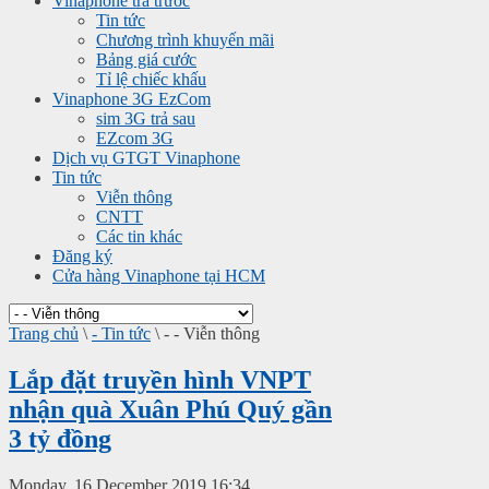
Vinaphone trả trước
Tin tức
Chương trình khuyến mãi
Bảng giá cước
Tỉ lệ chiếc khấu
Vinaphone 3G EzCom
sim 3G trả sau
EZcom 3G
Dịch vụ GTGT Vinaphone
Tin tức
Viễn thông
CNTT
Các tin khác
Đăng ký
Cửa hàng Vinaphone tại HCM
Trang chủ
\
- Tin tức
\
- - Viễn thông
Lắp đặt truyền hình VNPT
nhận quà Xuân Phú Quý gần
3 tỷ đồng
Monday, 16 December 2019 16:34