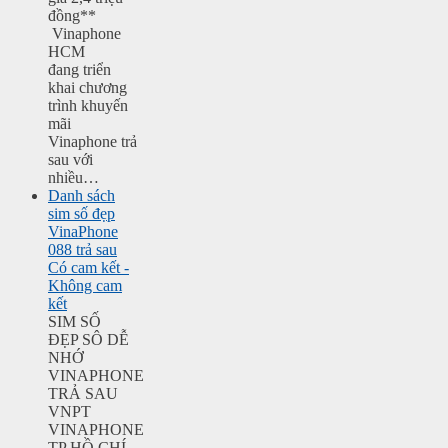
đồng**
Vinaphone
HCM
đang triển
khai chương
trình khuyến
mãi
Vinaphone trả
sau với
nhiều…
Danh sách
sim số đẹp
VinaPhone
088 trả sau
Có cam kết -
Không cam
kết
SIM SỐ
ĐẸP SÔ DỄ
NHỚ
VINAPHONE
TRẢ SAU
VNPT
VINAPHONE
TP HỒ CHÍ