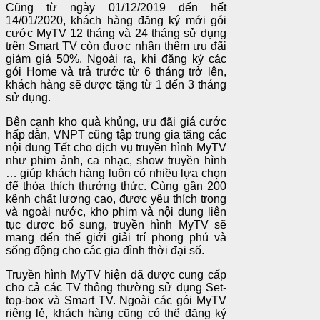
Cũng từ ngày 01/12/2019 đến hết
14/01/2020, khách hàng đăng ký mới gói
cước MyTV 12 tháng và 24 tháng sử dụng
trên Smart TV còn được nhận thêm ưu đãi
giảm giá 50%. Ngoài ra, khi đăng ký các
gói Home và trả trước từ 6 tháng trở lên,
khách hàng sẽ được tặng từ 1 đến 3 tháng
sử dụng.
Bên cạnh kho quà khủng, ưu đãi giá cước
hấp dẫn, VNPT cũng tập trung gia tăng các
nội dung Tết cho dịch vụ truyền hình MyTV
như phim ảnh, ca nhạc, show truyền hình
… giúp khách hàng luôn có nhiều lựa chọn
để thỏa thích thưởng thức. Cùng gần 200
kênh chất lượng cao, được yêu thích trong
và ngoài nước, kho phim và nội dung liên
tục được bổ sung, truyền hình MyTV sẽ
mang đến thế giới giải trí phong phú và
sống động cho các gia đình thời đại số.
Truyền hình MyTV hiện đã được cung cấp
cho cả các TV thông thường sử dụng Set-
top-box và Smart TV. Ngoài các gói MyTV
riêng lẻ, khách hàng cũng có thể đăng ký