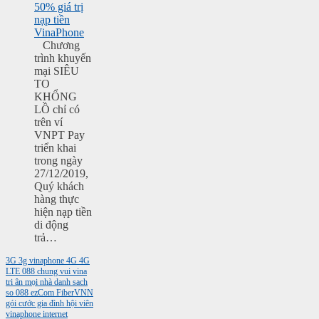
50% giá trị
nạp tiền
VinaPhone
Chương
trình khuyến
mại SIÊU
TO
KHỔNG
LỒ chỉ có
trên ví
VNPT Pay
triển khai
trong ngày
27/12/2019,
Quý khách
hàng thực
hiện nạp tiền
di động
trả…
3G
3g vinaphone
4G
4G
LTE
088
chung vui vina
tri ân mọi nhà
danh sach
so 088
ezCom
FiberVNN
gói cước gia đình
hội viên
vinaphone
internet