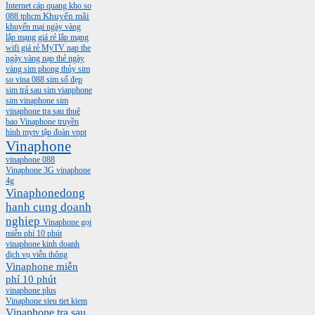
Internet cáp quang
kho so
088 tphcm
Khuyến mãi
khuyến mại ngày vàng
lắp mạng giá rẻ
lắp mạng
wifi giá rẻ
MyTV
nap the
ngày vàng
nạp thẻ ngày
vàng
sim phong thủy
sim
so vina 088
sim số đẹp
sim trả sau
sim vianphone
sim vinaphone
sim
vinaphone tra sau
thuê
bao Vinaphone
truyền
hình mytv
tập đoàn vnpt
Vinaphone
vinaphone 088
Vinaphone 3G
vinaphone
4g
Vinaphonedong
hanh cung doanh
nghiep
Vinaphone gọi
miễn phí 10 phút
vinaphone kinh doanh
dịch vụ viễn thông
Vinaphone miễn
phí 10 phút
vinaphone plus
Vinaphone sieu tiet kiem
Vinaphone tra sau