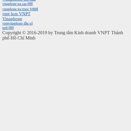
vinaphone tra sau 088
vnpt
vinaphone tra truoc
vnpt hcm
VNPT
Vinaphone
vnptvinaphone
đầu số
mới 088
Copyright © 2016-2019 by Trung tâm Kinh doanh VNPT Thành
phố Hồ Chí Minh