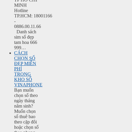
MINH
Hotline
TP.HCM: 18001166
-
0886.00.11.66
Danh sách
sim số đẹp
tam hoa 666
999…
CÁCH
CHỌN SỐ
ĐẸP MIỄN
PHÍ
TRONG
KHO SỐ
VINAPHONE
Bạn muốn
chọn số theo
ngày tháng
năm sinh?
Muốn chọn
số thuê bao
theo cặp đôi
hoặc chọn số