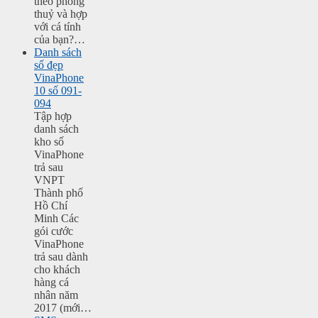
theo phong
thuỷ và hợp
với cá tính
của bạn?…
Danh sách
số đẹp
VinaPhone
10 số 091-
094
Tập hợp
danh sách
kho số
VinaPhone
trả sau
VNPT
Thành phố
Hồ Chí
Minh Các
gói cước
VinaPhone
trả sau dành
cho khách
hàng cá
nhân năm
2017 (mới…