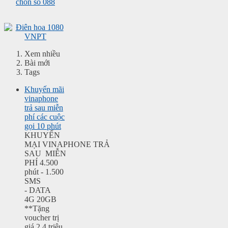
Xem nhiều
Bài mới
Tags
Khuyến mãi
vinaphone
trả sau miễn
phí các cuộc
gọi 10 phút
KHUYẾN
MẠI VINAPHONE TRẢ
SAU MIỄN
PHÍ 4.500
phút - 1.500
SMS
- DATA
4G 20GB
**Tặng
voucher trị
giá 2,4 triệu