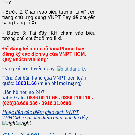
Pay
- Bước 2: Chạm vào biểu tượng “Lì xì” trên
trang chủ ứng dụng VNPT Pay để chuyển
sang trang Lì Xì.
- Bước 3: Tại đây, KH chạm vào biểu
tượng chú chuột để mở lì xì.
Để đăng ký chọn số VinaPhone hay
đăng ký các dịch vụ của VNPT HCM,
Quý khách vui lòng:
Đăng ký trực tuyến ngay:
Tổng đài bán hàng của VNPT trên toàn
quốc:
18001166
(miễn phí mọi mạng)
Liên hệ hotline 24/7
Viber/Zalo:
0886.00.11.66 - 0886.116.116 -
(028)38.686.686 - 0916.31.0606
Hoặc đến các điểm giao dịch VNPT
TPHCM: xem các điểm giao dịch tại đây