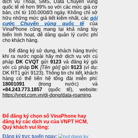
dịch vụ Thoại, SMS, Data Chuyển vùng
quốc tế rẻ hơn 99% so với các mức giá cơ
bản, chỉ từ 100.000đ/3 ngày. Không chỉ sở
hữu những mức giá tiết kiệm nhất, các
gói
cước Chuyển vùng quốc tế
của
VinaPhone cũng mang lại khả năng tùy
biến linh hoạt, dễ dàng quản lý cước phí
cho khách hàng.
Để đăng ký sử dụng, khách hàng trước
khi ra nước ngoài hãy mở dịch vụ với cú
pháp
DK CVQT
gửi
9123
và đăng ký gói
với cú pháp
DK
[Tên gói]
gửi
9123
(ví dụ:
DK RT1 gửi 9123). Thông tin chi tiết, khách
hàng có thể liên hệ tổng đài miễn phí:
18001091
(trong nước) và
+84.243.773.1857
(quốc tế), website:
https://vnpt.com.vn/di-dong/data-roaming
.
Để đăng ký chọn số VinaPhone hay
đăng ký các dịch vụ của VNPT HCM,
Quý khách vui lòng:
Đăng ký trực tuyến ngay: