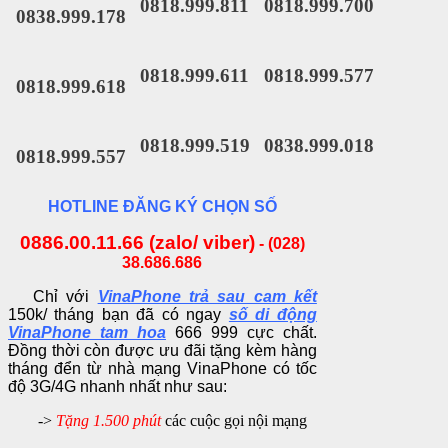
0818.999.811
0818.999.700
0838.999.178
0818.999.611
0818.999.577
0818.999.618
0818.999.519
0838.999.018
0818.999.557
HOTLINE ĐĂNG KÝ CHỌN SỐ
0886.00.11.66 (zalo/ viber)
-
(028)
38.686.686
Chỉ với
VinaPhone trả sau cam kết
150k/ tháng bạn đã có ngay
số di động
VinaPhone tam hoa
666 999 cực chất.
Đồng thời còn được ưu đãi tặng kèm hàng
tháng đển từ nhà mạng VinaPhone có tốc
độ 3G/4G nhanh nhất như sau:
->
Tặng 1.500 phút
các cuộc gọi nội mạng