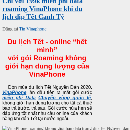
Chỉ với 199k miễn phí data
roaming VinaPhone khi du
lịch dịp Tết Canh Tý
Đăng tại
Tin Vinaphone
Du lịch Tết - online “hết
mình”
với gói Roaming không
giới hạn dung lượng của
VinaPhone
Đón mùa du lịch Tết Nguyên Đán 2020,
VinaPhone
lần đầu tiên ra mắt gói cước
miễn phí Data
Chuyển vùng quốc tế
,
không giới hạn dung lượng cho tất cả thuê
bao trả trước, trả sau. Gói cước hứa hẹn sẽ
đáp ứng tốt nhất nhu cầu online của khách
hàng khi đón Tết tại nước ngoài.