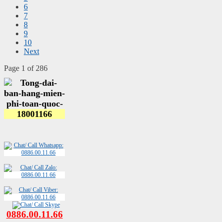
6
7
8
9
10
Next
Page 1 of 286
0886.00.11.66