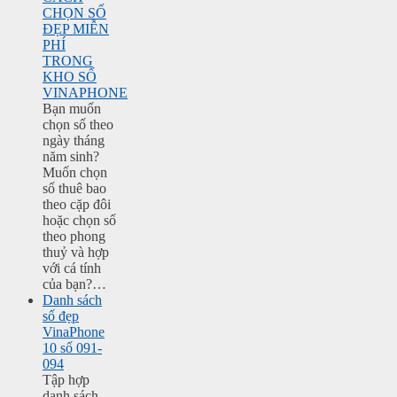
CHỌN SỐ
ĐẸP MIỄN
PHÍ
TRONG
KHO SỐ
VINAPHONE
Bạn muốn
chọn số theo
ngày tháng
năm sinh?
Muốn chọn
số thuê bao
theo cặp đôi
hoặc chọn số
theo phong
thuỷ và hợp
với cá tính
của bạn?…
Danh sách
số đẹp
VinaPhone
10 số 091-
094
Tập hợp
danh sách