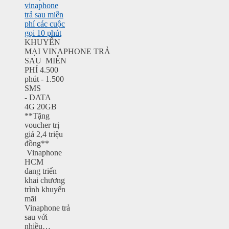
vinaphone
trả sau miễn
phí các cuộc
gọi 10 phút
KHUYẾN
MẠI VINAPHONE TRẢ
SAU MIỄN
PHÍ 4.500
phút - 1.500
SMS
- DATA
4G 20GB
**Tặng
voucher trị
giá 2,4 triệu
đồng**
Vinaphone
HCM
đang triển
khai chương
trình khuyến
mãi
Vinaphone trả
sau với
nhiều…