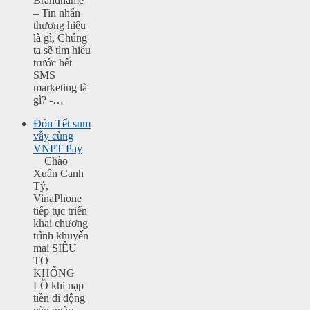
Brandname
– Tin nhắn
thương hiệu
là gì, Chúng
ta sẽ tìm hiểu
trước hết
SMS
marketing là
gì? -…
Đón Tết sum
vầy cùng
VNPT Pay
Chào
Xuân Canh
Tý,
VinaPhone
tiếp tục triển
khai chương
trình khuyến
mại SIÊU
TO
KHỔNG
LỒ khi nạp
tiền di động