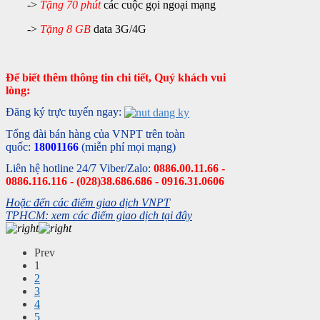
->
Tặng 70 phút
các cuộc gọi ngoại mạng
->
Tặng 8 GB
data 3G/4G
Để biết thêm thông tin chi tiết, Quý khách vui
lòng:
Đăng ký trực tuyến ngay:
Tổng đài bán hàng của VNPT trên toàn
quốc:
18001166
(miễn phí mọi mạng)
Liên hệ hotline 24/7 Viber/Zalo:
0886.00.11.66 -
0886.116.116 - (028)38.686.686 - 0916.31.0606
Hoặc đến các điểm giao dịch VNPT
TPHCM: xem các điểm giao dịch tại đây
Prev
1
2
3
4
5