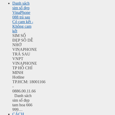
Danh sách
sim số đẹp
VinaPhone
088 trả sau
Có cam kết -
Không cam
kết
SIM SỐ
ĐẸP SÔ DỄ
NHỚ
VINAPHONE
TRẢ SAU
VNPT
VINAPHONE
TP HỒ CHÍ
MINH
Hotline
TP.HCM: 18001166
-
0886.00.11.66
Danh sách
sim số đẹp
tam hoa 666
999…
CÁCH