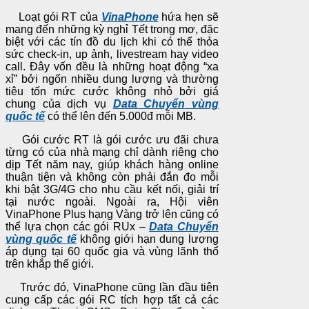
Loạt gói RT của
VinaPhone
hứa hẹn sẽ
mang đến những kỳ nghỉ Tết trong mơ, đặc
biệt với các tín đồ du lịch khi có thể thỏa
sức check-in, up ảnh, livestream hay video
call. Đây vốn đều là những hoạt động “xa
xỉ” bởi ngốn nhiều dung lượng và thường
tiêu tốn mức cước không nhỏ bởi giá
chung của dịch vụ
Data Chuyển vùng
quốc tế
có thể lên đến 5.000đ mỗi MB.
Gói cước RT là gói cước ưu đãi chưa
từng có của nhà mạng chỉ dành riêng cho
dịp Tết năm nay, giúp khách hàng online
thuận tiện và không còn phải đắn đo mỗi
khi bật 3G/4G cho nhu cầu kết nối, giải trí
tại nước ngoài. Ngoài ra, Hội viên
VinaPhone Plus hạng Vàng trở lên cũng có
thể lựa chọn các gói RUx –
Data Chuyển
vùng quốc tế
không giới hạn dung lượng
áp dụng tại 60 quốc gia và vùng lãnh thổ
trên khắp thế giới.
Trước đó, VinaPhone cũng lần đầu tiên
cung cấp các gói RC tích hợp tất cả các