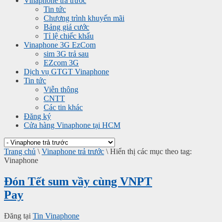
Vinaphone trả trước
Tin tức
Chương trình khuyến mãi
Bảng giá cước
Tỉ lệ chiếc khấu
Vinaphone 3G EzCom
sim 3G trả sau
EZcom 3G
Dịch vụ GTGT Vinaphone
Tin tức
Viễn thông
CNTT
Các tin khác
Đăng ký
Cửa hàng Vinaphone tại HCM
Trang chủ
\
Vinaphone trả trước
\
Hiển thị các mục theo tag:
Vinaphone
Đón Tết sum vầy cùng VNPT
Pay
Đăng tại
Tin Vinaphone