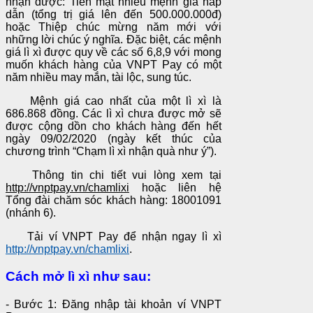
nhận được: Tiền mặt nhiều mệnh giá hấp
dẫn (tổng trị giá lên đến 500.000.000đ)
hoặc Thiệp chúc mừng năm mới với
những lời chúc ý nghĩa. Đặc biệt, các mệnh
giá lì xì được quy về các số 6,8,9 với mong
muốn khách hàng của VNPT Pay có một
năm nhiều may mắn, tài lộc, sung túc.
Mệnh giá cao nhất của một lì xì là
686.868 đồng. Các lì xì chưa được mở sẽ
được cộng dồn cho khách hàng đến hết
ngày 09/02/2020 (ngày kết thúc của
chương trình “Chạm lì xì nhận quà như ý”).
Thông tin chi tiết vui lòng xem tại
http://vnptpay.vn/chamlixi
hoặc liên hệ
Tổng đài chăm sóc khách hàng: 18001091
(nhánh 6).
Tải ví VNPT Pay để nhận ngay lì xì
http://vnptpay.vn/chamlixi
.
Cách mở lì xì như sau:
- Bước 1: Đăng nhập tài khoản ví VNPT