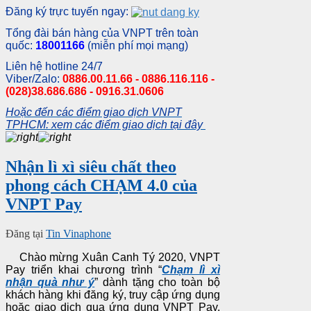
Đăng ký trực tuyến ngay:
Tổng đài bán hàng của VNPT trên toàn
quốc:
18001166
(miễn phí mọi mạng)
Liên hệ hotline 24/7
Viber/Zalo:
0886.00.11.66 - 0886.116.116 -
(028)38.686.686 - 0916.31.0606
Hoặc đến các điểm giao dịch VNPT
TPHCM: xem các điểm giao dịch tại đây
Nhận lì xì siêu chất theo
phong cách CHẠM 4.0 của
VNPT Pay
Đăng tại
Tin Vinaphone
Chào mừng Xuân Canh Tý 2020, VNPT
Pay triển khai chương trình “
Chạm lì xì
nhận quà như ý
” dành tặng cho toàn bộ
khách hàng khi đăng ký, truy cập ứng dụng
hoặc giao dịch qua ứng dụng VNPT Pay.