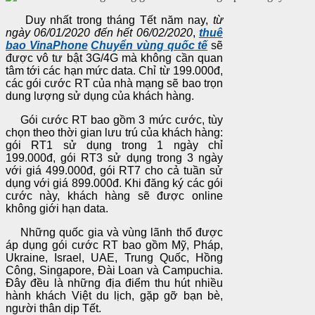
Duy nhất trong tháng Tết năm nay,
từ
ngày 06/01/2020 đến hết 06/02/2020
,
thuê
bao VinaPhone
Chuyển vùng quốc tế
sẽ
được vô tư bật 3G/4G mà không cần quan
tâm tới các hạn mức data. Chỉ từ 199.000đ,
các gói cước RT của nhà mạng sẽ bao trọn
dung lượng sử dụng của khách hàng.
Gói cước RT bao gồm 3 mức cước, tùy
chọn theo thời gian lưu trú của khách hàng:
gói RT1 sử dụng trong 1 ngày chỉ
199.000đ, gói RT3 sử dụng trong 3 ngày
với giá 499.000đ, gói RT7 cho cả tuần sử
dụng với giá 899.000đ. Khi đăng ký các gói
cước này, khách hàng sẽ được online
không giới hạn data.
Những quốc gia và vùng lãnh thổ được
áp dụng gói cước RT bao gồm Mỹ, Pháp,
Ukraine, Israel, UAE, Trung Quốc, Hồng
Công, Singapore, Đài Loan và Campuchia.
Đây đều là những địa điểm thu hút nhiều
hành khách Việt du lịch, gặp gỡ bạn bè,
người thân dịp Tết.