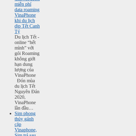
miễn phí
data roaming
VinaPhone
khi du lịch
dịp Tết Canh
Tý
Du lịch Tết -
online “hết
mình” với
gói Roaming
không giới
hạn dung
lượng của
VinaPhone
Đón mùa
du lịch Tết
Nguyên Đán
2020,
VinaPhone
lần đầu…
Sim phong
thủy gánh
cặp
Vinaphone,
Sim trả sau