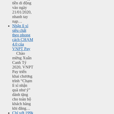
tiền di động
vào ngày
21/01/2020,
nhanh tay
nạp…
Nhận lì xì
siêu chất
theo phong
cách CHẠM
4.0 của
VNPT Pay
Chào
mừng Xuân
Canh Tý
2020, VNPT
Pay triển
khai chương
trình “Chạm
lì xì nhận
quà như ý”
dành tặng
cho toàn bộ
khách hàng
khi đăng…
Chỉ với 199k