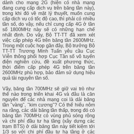
dành cho mạng 2G (hiện có nhà mạng
đang cung cấp dịch vụ trên băng tần này),
trong khi đó về mặt lý thuyết, muốn cung
cấp dịch vụ có tốc độ cao, thì phải có nhiều
tần số, do vậy, nếu chỉ cung cấp 4G ở tần
số 1800MHz này sẽ có những hạn chế
nhất định. Do vậy, Bộ TT-TT đã xem xét
việc cấp phép 4G trên băng tần 2600MHz.
Trong một cuộc họp gần đây, Bộ trưởng Bộ
TT-TT Trương Minh Tuấn yêu cầu Cục
Viễn thông phối hợp Cục Tần số vô tuyến
điện nghiên cứu, đề xuất phương thức,
thời điểm cấp phép 4G trên băng tần
2600MHz phù hợp, bảo đảm sử dụng hiệu
quả tài nguyên tần số.
Vậy, băng tần 700MHz sẽ giữ vai trò như
thế nào trong triển khai 4G và đâu là căn
nguyên để các nhà mạng coi là dải băng
tần "vàng", "kim cương"? Có thể hiểu nôm
na rằng, các dải băng tần thấp, trong đó có
băng tần 700MHz có vùng phủ sóng rộng
và chi phí đầu tư hạ tầng (xây dựng các
trạm BTS) ở dải băng tần này tiết kiệm tới
1/3 so với chi phí đầu tư hạ tầng ở các