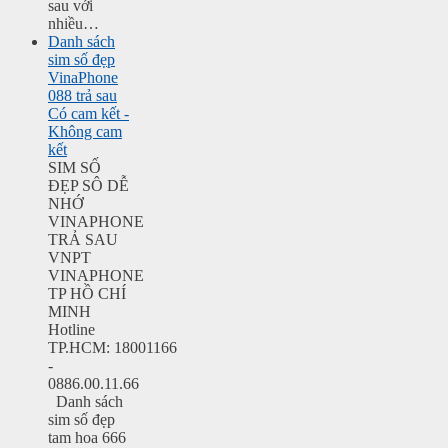
sau với
nhiều…
Danh sách
sim số đẹp
VinaPhone
088 trả sau
Có cam kết -
Không cam
kết
SIM SỐ
ĐẸP SÔ DỄ
NHỚ
VINAPHONE
TRẢ SAU
VNPT
VINAPHONE
TP HỒ CHÍ
MINH
Hotline
TP.HCM: 18001166
-
0886.00.11.66
Danh sách
sim số đẹp
tam hoa 666