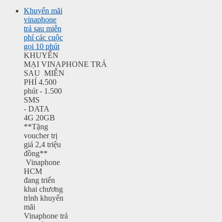
Khuyến mãi
vinaphone
trả sau miễn
phí các cuộc
gọi 10 phút
KHUYẾN
MẠI VINAPHONE TRẢ
SAU MIỄN
PHÍ 4.500
phút - 1.500
SMS
- DATA
4G 20GB
**Tặng
voucher trị
giá 2,4 triệu
đồng**
Vinaphone
HCM
đang triển
khai chương
trình khuyến
mãi
Vinaphone trả