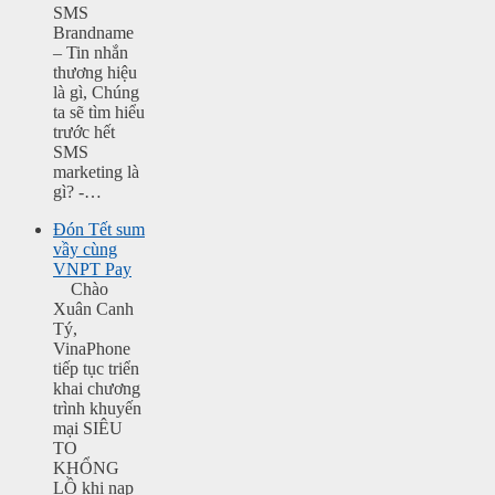
SMS
Brandname
– Tin nhắn
thương hiệu
là gì, Chúng
ta sẽ tìm hiểu
trước hết
SMS
marketing là
gì? -…
Đón Tết sum
vầy cùng
VNPT Pay
Chào
Xuân Canh
Tý,
VinaPhone
tiếp tục triển
khai chương
trình khuyến
mại SIÊU
TO
KHỔNG
LỒ khi nạp