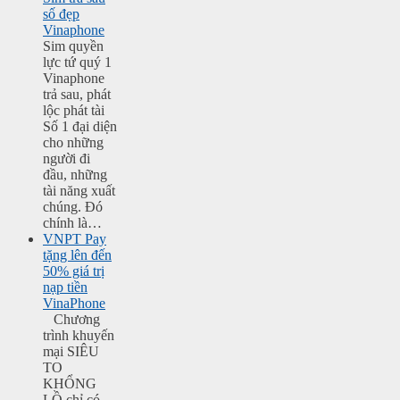
số đẹp
Vinaphone
Sim quyền
lực tứ quý 1
Vinaphone
trả sau, phát
lộc phát tài
Số 1 đại diện
cho những
người đi
đầu, những
tài năng xuất
chúng. Đó
chính là…
VNPT Pay
tặng lên đến
50% giá trị
nạp tiền
VinaPhone
Chương
trình khuyến
mại SIÊU
TO
KHỔNG
LỒ chỉ có