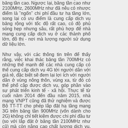
băng tần cao. Ngược lại, băng tần cao như
2100MHz, 2600MHz như đã nêu có nhược
điểm là "ngốn" chi phí đầu tư hạ tầng lớn,
song lại có ưu điểm là cung cấp dịch vụ
băng rộng với tốc độ rất cao, có độ phủ
sóng hẹp nhưng sâu, rất phù hợp để nhà
mạng cung cấp dịch vụ ở các thành phố
lớn, đô thị - nơi mà lượng người sử dụng
dữ liệu lớn.
Như vậy, với các thông tin trên để thấy
rằng, việc khai thác băng tần 700MHz có
những thế mạnh để các nhà cung cấp có
thể cung cấp dịch vụ 4G tới người dân với
giá rẻ, đặc biệt sẽ đem lại lợi ích với người
dân ở vùng nông thôn, vùng xa, từ đó có
thể phổ cập được dịch vụ, góp phần vào
sự phát triển kinh tế - xã hội. Thực tế từ
cuối năm 2014 đến đầu năm 2015, nhà
mạng VNPT cũng đã thử nghiệm và được
Bộ TT-TT cho phép lắp đặt hạ tầng mạng
3G trên băng tần 900MHz (vốn dành cho
2G) không chỉ tiết kiệm được chi phí đầu tư
(so với lắp đặt ở băng tần 2100MHz như
cũ) mà còn nâng cao chất lượng dịch vụ,