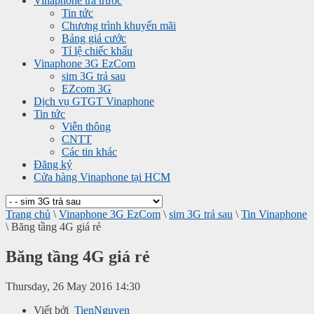
Vinaphone trả trước
Tin tức
Chương trình khuyến mãi
Bảng giá cước
Tỉ lệ chiếc khấu
Vinaphone 3G EzCom
sim 3G trả sau
EZcom 3G
Dịch vụ GTGT Vinaphone
Tin tức
Viễn thông
CNTT
Các tin khác
Đăng ký
Cửa hàng Vinaphone tại HCM
Trang chủ
\
Vinaphone 3G EzCom
\
sim 3G trả sau
\
Tin Vinaphone
\
Băng tầng 4G giá rẻ
Băng tầng 4G giá rẻ
Thursday, 26 May 2016 14:30
Viết bởi
TienNguyen