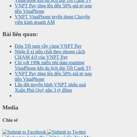
VinaPhone khi du lịch dịp Tết Canh Tý
VNPT Pay tặng lên đến 50% giá trị nạp
tiền VinaPhone
VNPT VinaPhone tuyển dụng Chuyên
viên kinh doanh AM
Bài liên quan:
Đón Tết sum vầy cùng VNPT Pay
Nhận lì xì siêu chất theo phong cách
CHẠM 4.0 của VNPT Pay
Chỉ với 199k miễn phí data roaming
VinaPhone khi du lịch dịp Tết Canh Tý
VNPT Pay tặng lên đến 50% giá trị nạp
tiền VinaPhone
Lắp đặt truyền hình VNPT nhận quà
Xuân Phú Quý gần 3 tỷ đồng
Media
Chia sẻ