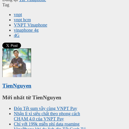
Tag
vnpt
vnpt hcm
VNPT Vinaphone
vinaphone 4g
4G
TienNguyen
Mới nhất từ TienNguyen
Đón Tết sum vầy cùng VNPT Pay
Nhận lì xì siêu chất theo phong cách
CHẠM 4.0 của VNPT Pay
Chỉ với 199k miễn phí data roaming