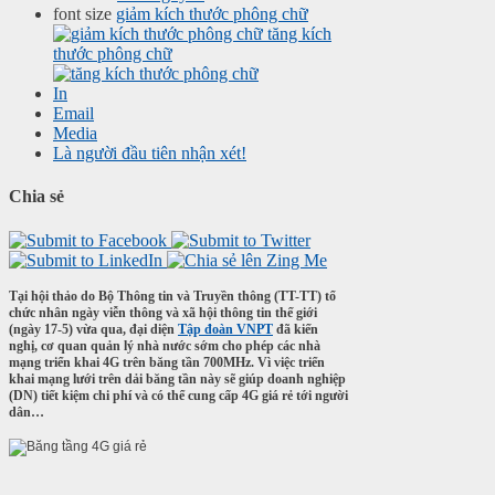
font size
giảm kích thước phông chữ
tăng kích
thước phông chữ
In
Email
Media
Là người đầu tiên nhận xét!
Chia sẻ
Tại hội thảo do Bộ Thông tin và Truyền thông (TT-TT) tổ
chức nhân ngày viễn thông và xã hội thông tin thế giới
(ngày 17-5) vừa qua, đại diện
Tập đoàn VNPT
đã kiến
nghị, cơ quan quản lý nhà nước sớm cho phép các nhà
mạng triển khai 4G trên băng tần 700MHz. Vì việc triển
khai mạng lưới trên dải băng tần này sẽ giúp doanh nghiệp
(DN) tiết kiệm chi phí và có thể cung cấp 4G giá rẻ tới người
dân…