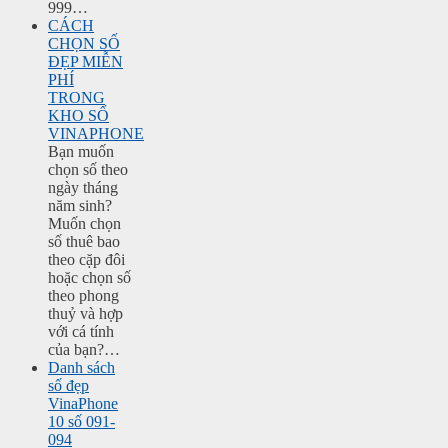
999…
CÁCH
CHỌN SỐ
ĐẸP MIỄN
PHÍ
TRONG
KHO SỐ
VINAPHONE
Bạn muốn
chọn số theo
ngày tháng
năm sinh?
Muốn chọn
số thuê bao
theo cặp đôi
hoặc chọn số
theo phong
thuỷ và hợp
với cá tính
của bạn?…
Danh sách
số đẹp
VinaPhone
10 số 091-
094