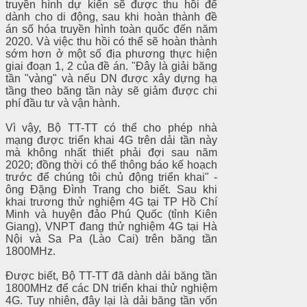
truyền hình dự kiến sẽ được thu hồi để
dành cho di động, sau khi hoàn thành đề
án số hóa truyền hình toàn quốc đến năm
2020. Và việc thu hồi có thể sẽ hoàn thành
sớm hơn ở một số địa phương thực hiện
giai đoạn 1, 2 của đề án. "Đây là giải băng
tần "vàng" và nếu DN được xây dựng hạ
tầng theo băng tần này sẽ giảm được chi
phí đầu tư và vận hành.
Vì vậy, Bộ TT-TT có thể cho phép nhà
mạng được triển khai 4G trên dải tần này
mà không nhất thiết phải đợi sau năm
2020; đồng thời có thể thông báo kế hoạch
trước để chúng tôi chủ động triển khai" -
ông Đặng Đình Trang cho biết. Sau khi
khai trương thử nghiệm 4G tại TP Hồ Chí
Minh và huyện đảo Phú Quốc (tỉnh Kiên
Giang), VNPT đang thử nghiệm 4G tại Hà
Nội và Sa Pa (Lào Cai) trên băng tần
1800MHz.
Được biết, Bộ TT-TT đã dành dải băng tần
1800MHz để các DN triển khai thử nghiệm
4G. Tuy nhiên, đây lại là dải băng tần vốn