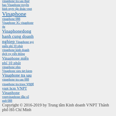
vinaphone tra sau
thuê
bao Vinaphone
truyền
hình mytv
tập đoàn vnpt
Vinaphone
vinaphone 088
Vinaphone 3G
vinaphone
4g
Vinaphonedong
hanh cung doanh
nghiep
Vinaphone gọi
miễn phí 10 phút
vinaphone kinh doanh
dịch vụ viễn thông
Vinaphone miễn
phí 10 phút
vinaphone plus
Vinaphone sieu tiet kiem
Vinaphone tra sau
vinaphone tra sau 088
vnpt
vinaphone tra truoc
vnpt hcm
VNPT
Vinaphone
vnptvinaphone
đầu số
mới 088
Copyright © 2016-2019 by Trung tâm Kinh doanh VNPT Thành
phố Hồ Chí Minh