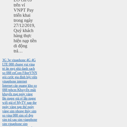
trên ví
VNPT Pay
triển khai
trong ngày
27/12/2019,
Quý khách
hàng thực
hiện nạp tiền
di động
trả…
3G
3g vinaphone
4G
4G
LTE
088
chung vui vina
tri ân mọi nhà
danh sach
so 088
ezCom
FiberVNN
gói cước gia đình
hội viên
vinaphone
internet
Internet cáp quang
kho so
088 tphcm
Khuyến mãi
khuyến mại ngày vàng
lắp mạng giá rẻ
lắp mạng
wifi giá rẻ
MyTV
nap the
ngày vàng
nạp thẻ ngày
vàng
sim phong thủy
sim
so vina 088
sim số đẹp
sim trả sau
sim vianphone
sim vinaphone
sim