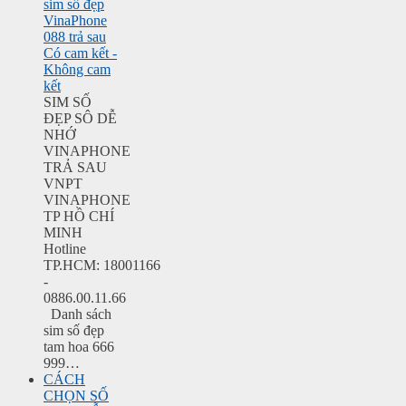
sim số đẹp
VinaPhone
088 trả sau
Có cam kết -
Không cam
kết
SIM SỐ
ĐẸP SÔ DỄ
NHỚ
VINAPHONE
TRẢ SAU
VNPT
VINAPHONE
TP HỒ CHÍ
MINH
Hotline
TP.HCM: 18001166
-
0886.00.11.66
Danh sách
sim số đẹp
tam hoa 666
999…
CÁCH
CHỌN SỐ