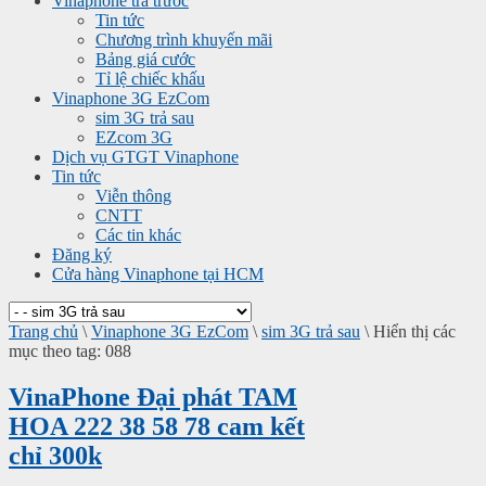
Vinaphone trả trước
Tin tức
Chương trình khuyến mãi
Bảng giá cước
Tỉ lệ chiếc khấu
Vinaphone 3G EzCom
sim 3G trả sau
EZcom 3G
Dịch vụ GTGT Vinaphone
Tin tức
Viễn thông
CNTT
Các tin khác
Đăng ký
Cửa hàng Vinaphone tại HCM
Trang chủ
\
Vinaphone 3G EzCom
\
sim 3G trả sau
\
Hiển thị các
mục theo tag: 088
VinaPhone Đại phát TAM
HOA 222 38 58 78 cam kết
chỉ 300k