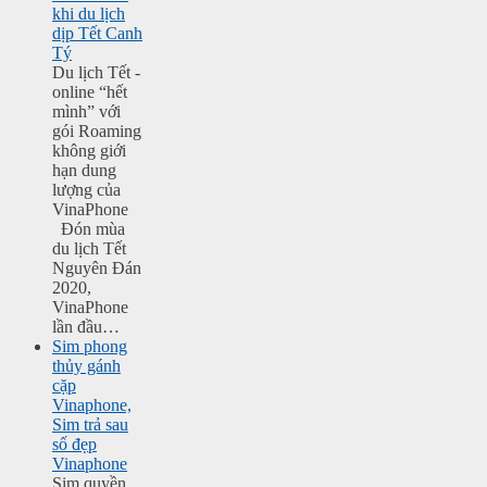
khi du lịch
dịp Tết Canh
Tý
Du lịch Tết -
online “hết
mình” với
gói Roaming
không giới
hạn dung
lượng của
VinaPhone
Đón mùa
du lịch Tết
Nguyên Đán
2020,
VinaPhone
lần đầu…
Sim phong
thủy gánh
cặp
Vinaphone,
Sim trả sau
số đẹp
Vinaphone
Sim quyền