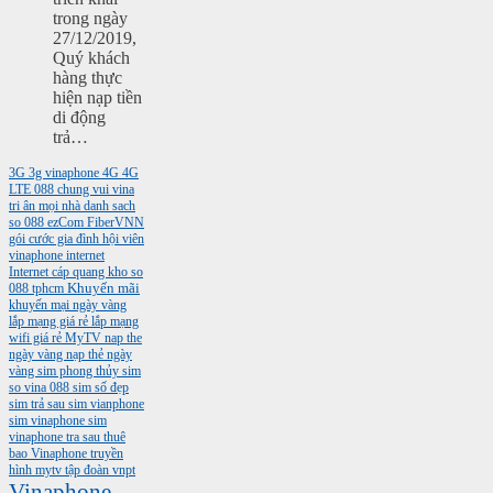
trong ngày
27/12/2019,
Quý khách
hàng thực
hiện nạp tiền
di động
trả…
3G
3g vinaphone
4G
4G
LTE
088
chung vui vina
tri ân mọi nhà
danh sach
so 088
ezCom
FiberVNN
gói cước gia đình
hội viên
vinaphone
internet
Internet cáp quang
kho so
088 tphcm
Khuyến mãi
khuyến mại ngày vàng
lắp mạng giá rẻ
lắp mạng
wifi giá rẻ
MyTV
nap the
ngày vàng
nạp thẻ ngày
vàng
sim phong thủy
sim
so vina 088
sim số đẹp
sim trả sau
sim vianphone
sim vinaphone
sim
vinaphone tra sau
thuê
bao Vinaphone
truyền
hình mytv
tập đoàn vnpt
Vinaphone