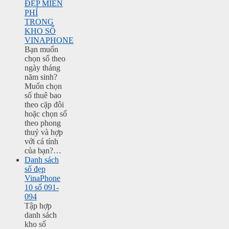
ĐẸP MIỄN
PHÍ
TRONG
KHO SỐ
VINAPHONE
Bạn muốn
chọn số theo
ngày tháng
năm sinh?
Muốn chọn
số thuê bao
theo cặp đôi
hoặc chọn số
theo phong
thuỷ và hợp
với cá tính
của bạn?…
Danh sách
số đẹp
VinaPhone
10 số 091-
094
Tập hợp
danh sách
kho số