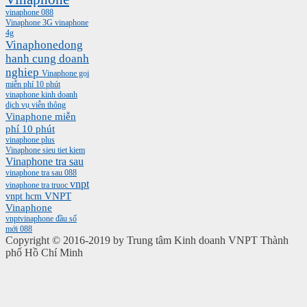
vinaphone 088
Vinaphone 3G
vinaphone
4g
Vinaphonedong
hanh cung doanh
nghiep
Vinaphone gọi
miễn phí 10 phút
vinaphone kinh doanh
dịch vụ viễn thông
Vinaphone miễn
phí 10 phút
vinaphone plus
Vinaphone sieu tiet kiem
Vinaphone tra sau
vinaphone tra sau 088
vnpt
vinaphone tra truoc
vnpt hcm
VNPT
Vinaphone
vnptvinaphone
đầu số
mới 088
Copyright © 2016-2019 by Trung tâm Kinh doanh VNPT Thành
phố Hồ Chí Minh