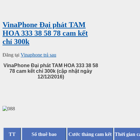
VinaPhone Đại phát TAM
HOA 333 38 58 78 cam kết
chỉ 300k
Đăng tại
Vinaphone trả sau
VinaPhone Đại phát TAM HOA 333 38 58
78 cam kết chỉ 300k (cập nhật ngày
12/12/2016)
TT
Số thuê bao
Cước tháng cam kết
Thời gian c