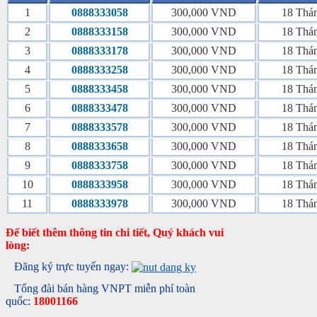
1
0888333058
300,000 VND
18 Thá
2
0888333158
300,000 VND
18 Thá
3
0888333178
300,000 VND
18 Thá
4
0888333258
300,000 VND
18 Thá
5
0888333458
300,000 VND
18 Thá
6
0888333478
300,000 VND
18 Thá
7
0888333578
300,000 VND
18 Thá
8
0888333658
300,000 VND
18 Thá
9
0888333758
300,000 VND
18 Thá
10
0888333958
300,000 VND
18 Thá
11
0888333978
300,000 VND
18 Thá
Để biết thêm thông tin chi tiết, Quý khách vui
lòng:
Đăng ký trực tuyến ngay:
Tổng đài bán hàng VNPT miễn phí toàn
quốc:
18001166