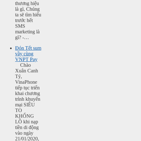
thương hiệu
là gì, Chúng
ta sẽ tìm hiểu
trước hết
SMS
marketing là
gì? -…
Đón Tết sum
vầy cùng
VNPT Pay
Chào
Xuân Canh
Tý,
VinaPhone
tiếp tục triển
khai chương
trình khuyến
mại SIÊU
TO
KHỔNG
LỒ khi nạp
tiền di động
vào ngày
21/01/2020,