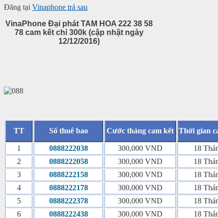
Đăng tại
Vinaphone trả sau
VinaPhone Đại phát TAM HOA 222 38 58
78 cam kết chỉ 300k (cập nhật ngày
12/12/2016)
TT
Số thuê bao
Cước tháng cam kết
Thời gian c
1
0888222038
300,000 VND
18 Thá
2
0888222058
300,000 VND
18 Thá
3
0888222158
300,000 VND
18 Thá
4
0888222178
300,000 VND
18 Thá
5
0888222378
300,000 VND
18 Thá
6
0888222438
300,000 VND
18 Thá