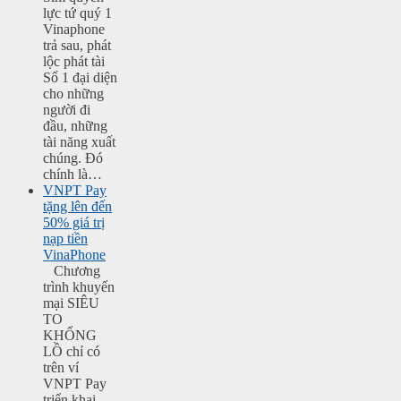
lực tứ quý 1
Vinaphone
trả sau, phát
lộc phát tài
Số 1 đại diện
cho những
người đi
đầu, những
tài năng xuất
chúng. Đó
chính là…
VNPT Pay
tặng lên đến
50% giá trị
nạp tiền
VinaPhone
Chương
trình khuyến
mại SIÊU
TO
KHỔNG
LỒ chỉ có
trên ví
VNPT Pay
triển khai