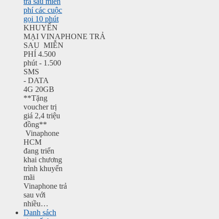
trả sau miễn
phí các cuộc
gọi 10 phút
KHUYẾN
MẠI VINAPHONE TRẢ
SAU MIỄN
PHÍ 4.500
phút - 1.500
SMS
- DATA
4G 20GB
**Tặng
voucher trị
giá 2,4 triệu
đồng**
Vinaphone
HCM
đang triển
khai chương
trình khuyến
mãi
Vinaphone trả
sau với
nhiều…
Danh sách