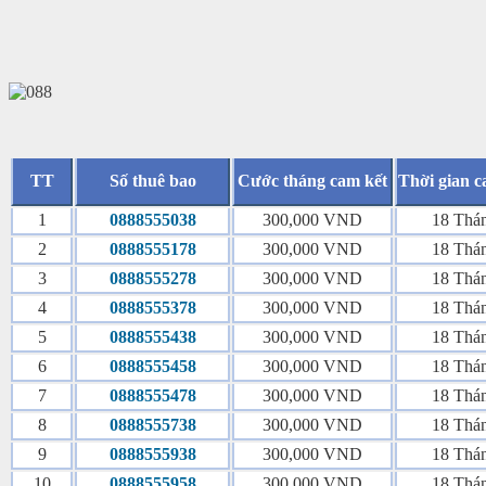
TT
Số thuê bao
Cước tháng cam kết
Thời gian c
1
0888555038
300,000 VND
18 Thá
2
0888555178
300,000 VND
18 Thá
3
0888555278
300,000 VND
18 Thá
4
0888555378
300,000 VND
18 Thá
5
0888555438
300,000 VND
18 Thá
6
0888555458
300,000 VND
18 Thá
7
0888555478
300,000 VND
18 Thá
8
0888555738
300,000 VND
18 Thá
9
0888555938
300,000 VND
18 Thá
10
0888555958
300,000 VND
18 Thá