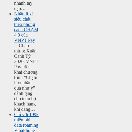
nhanh tay
nạp…
Nhận lì xì
siêu chất
theo phong
cách CHẠM
4.0 của
VNPT Pay
Chào
mừng Xuân
Canh Tý
2020, VNPT
Pay triển
khai chương
trình “Chạm
lì xì nhận
quà như ý”
dành tặng
cho toàn bộ
khách hàng
khi đăng…
Chỉ với 199k
miễn phí
data roaming
VinaPhone