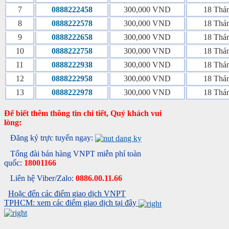
7
0888222458
300,000 VND
18 Thá
8
0888222578
300,000 VND
18 Thá
9
0888222658
300,000 VND
18 Thá
10
0888222758
300,000 VND
18 Thá
11
0888222938
300,000 VND
18 Thá
12
0888222958
300,000 VND
18 Thá
13
0888222978
300,000 VND
18 Thá
Để biết thêm thông tin chi tiết, Quý khách vui
lòng:
Đăng ký trực tuyến ngay:
Tổng đài bán hàng VNPT miễn phí toàn
quốc:
18001166
Liên hệ Viber/Zalo:
0886.00.11.66
Hoặc đến các điểm giao dịch VNPT
TPHCM: xem các điểm giao dịch tại đây