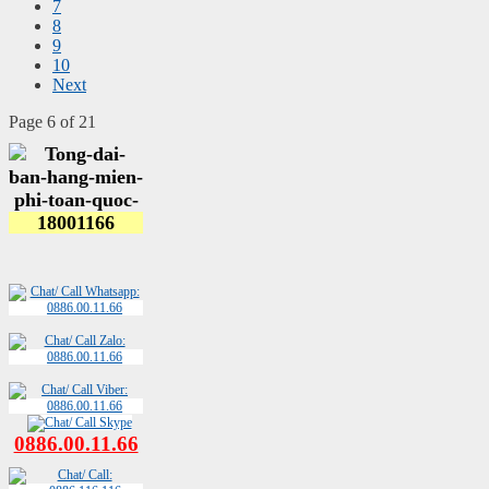
7
8
9
10
Next
Page 6 of 21
0886.00.11.66