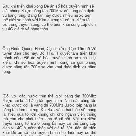
Sau khi triển khai xong Đề án số hóa truyền hình sẽ
giải phóng được băng tần 700Mhz để cung cấp dịch
vụ băng rộng. Băng tần này được nhiều nước trên
thế giới so sánh với Kim cương vì có ưu điểm tối
ưu trong truyền sóng, có thể triển khai cung cấp dịch
vụ 4G giá rẻ về nông thôn.
Ông Đoàn Quang Hoan, Cục trưởng Cục Tần số Vô
tuyến điện cho hay, Bộ TT&TT quyết tâm triển khai
thành công Đề án số hóa truyền hình sớn hơn dự
kiến. Khi số hóa truyền hình xong sẽ giải phóng
được băng tần 700Mhz vào khai thác dịch vụ băng
rộng.
“Đối với các nước trên thế giới băng tần 700Mhz
được coi là là băng tần quý hiếm. Nếu các băng tần
khác được coi là vàng thì 700Mhz được xếp hạng là
băng tần kim cương. Khi đưa vào khai thác sẽ mang
lại hiệu quả to lớn không chỉ cho ngành viễn thông
mà còn cho phát triển kinh tế xã hội. Với ưu điểm
truyền sóng tối ưu ở băng tần này có thể cung cấp
dịch vụ 4G ở nông thôn với giá rẻ. Với tiến độ triển
khai Đề án số hóa truyền hình như hiện nay có thể