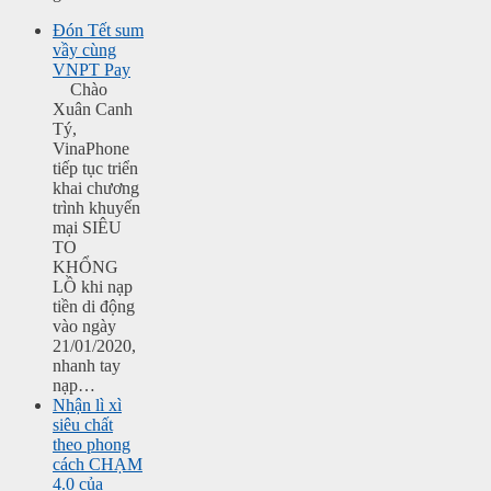
Đón Tết sum
vầy cùng
VNPT Pay
Chào
Xuân Canh
Tý,
VinaPhone
tiếp tục triển
khai chương
trình khuyến
mại SIÊU
TO
KHỔNG
LỒ khi nạp
tiền di động
vào ngày
21/01/2020,
nhanh tay
nạp…
Nhận lì xì
siêu chất
theo phong
cách CHẠM
4.0 của