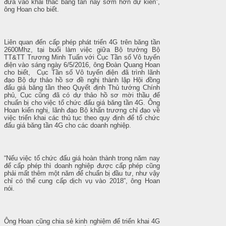
đưa vào khai thác băng tần này sớm hơn dự kiến”,
ông Hoan cho biết.
Liên quan đến cấp phép phát triển 4G trên băng tần
2600Mhz, tại buổi làm việc giữa Bộ trưởng Bộ
TT&TT Trương Minh Tuấn với Cục Tần số Vô tuyến
điện vào sáng ngày 6/5/2016, ông Đoàn Quang Hoan
cho biết, Cục Tần số Vô tuyến điện đã trình lãnh
đạo Bộ dự thảo hồ sơ đề nghị thành lập Hội đồng
đấu giá băng tần theo Quyết định Thủ tướng Chính
phủ, Cục cũng đã có dự thảo hồ sơ mời thầu để
chuẩn bị cho việc tổ chức đấu giá băng tần 4G. Ông
Hoan kiến nghị, lãnh đạo Bộ khẩn trương chỉ đạo về
việc triển khai các thủ tục theo quy định để tổ chức
đấu giá băng tần 4G cho các doanh nghiệp.
“Nếu việc tổ chức đấu giá hoàn thành trong năm nay
để cấp phép thì doanh nghiệp được cấp phép cũng
phải mất thêm một năm để chuẩn bị đầu tư, như vậy
chỉ có thể cung cấp dịch vụ vào 2018”, ông Hoan
nói.
Ông Hoan cũng chia sẻ kinh nghiệm để triển khai 4G