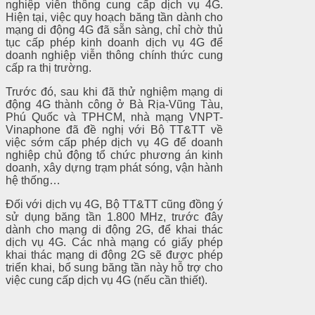
nghiệp viễn thông cung cấp dịch vụ 4G.
Hiện tại, việc quy hoạch băng tần dành cho
mạng di động 4G đã sẵn sàng, chỉ chờ thủ
tục cấp phép kinh doanh dịch vụ 4G để
doanh nghiệp viễn thông chính thức cung
cấp ra thị trường.
Trước đó, sau khi đã thử nghiệm mạng di
động 4G thành công ở Bà Rịa-Vũng Tàu,
Phú Quốc và TPHCM, nhà mạng VNPT-
Vinaphone đã đề nghị với Bộ TT&TT về
việc sớm cấp phép dịch vụ 4G để doanh
nghiệp chủ động tổ chức phương án kinh
doanh, xây dựng trạm phát sóng, vận hành
hệ thống…
Đối với dịch vụ 4G, Bộ TT&TT cũng đồng ý
sử dụng băng tần 1.800 MHz, trước đây
dành cho mạng di động 2G, để khai thác
dịch vụ 4G. Các nhà mạng có giấy phép
khai thác mạng di động 2G sẽ được phép
triển khai, bổ sung băng tần này hỗ trợ cho
việc cung cấp dịch vụ 4G (nếu cần thiết).