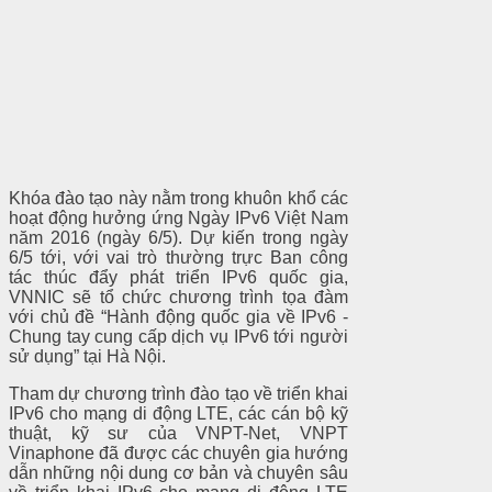
Khóa đào tạo này nằm trong khuôn khổ các
hoạt động hưởng ứng Ngày IPv6 Việt Nam
năm 2016 (ngày 6/5). Dự kiến trong ngày
6/5 tới, với vai trò thường trực Ban công
tác thúc đẩy phát triển IPv6 quốc gia,
VNNIC sẽ tổ chức chương trình tọa đàm
với chủ đề “Hành động quốc gia về IPv6 -
Chung tay cung cấp dịch vụ IPv6 tới người
sử dụng” tại Hà Nội.
Tham dự chương trình đào tạo về triển khai
IPv6 cho mạng di động LTE, các cán bộ kỹ
thuật, kỹ sư của VNPT-Net, VNPT
Vinaphone đã được các chuyên gia hướng
dẫn những nội dung cơ bản và chuyên sâu