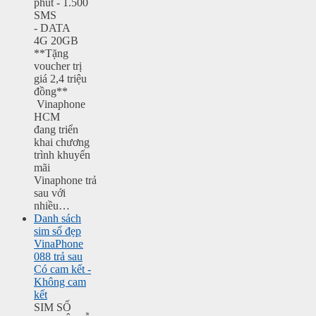
phút - 1.500
SMS
- DATA
4G 20GB
**Tặng
voucher trị
giá 2,4 triệu
đồng**
Vinaphone
HCM
đang triển
khai chương
trình khuyến
mãi
Vinaphone trả
sau với
nhiều…
Danh sách
sim số đẹp
VinaPhone
088 trả sau
Có cam kết -
Không cam
kết
SIM SỐ