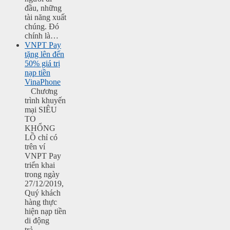
đầu, những
tài năng xuất
chúng. Đó
chính là…
VNPT Pay
tặng lên đến
50% giá trị
nạp tiền
VinaPhone
Chương
trình khuyến
mại SIÊU
TO
KHỔNG
LỒ chỉ có
trên ví
VNPT Pay
triển khai
trong ngày
27/12/2019,
Quý khách
hàng thực
hiện nạp tiền
di động
trả…