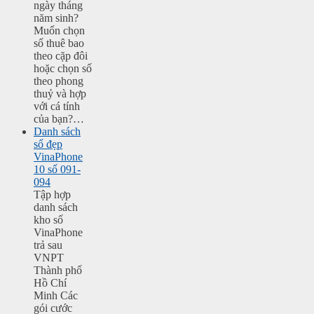
ngày tháng
năm sinh?
Muốn chọn
số thuê bao
theo cặp đôi
hoặc chọn số
theo phong
thuỷ và hợp
với cá tính
của bạn?…
Danh sách
số đẹp
VinaPhone
10 số 091-
094
Tập hợp
danh sách
kho số
VinaPhone
trả sau
VNPT
Thành phố
Hồ Chí
Minh Các
gói cước