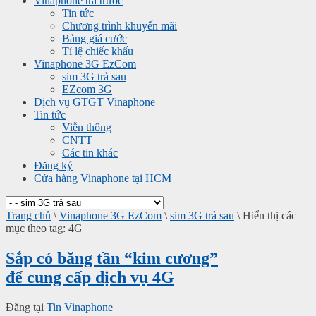
Vinaphone trả trước
Tin tức
Chương trình khuyến mãi
Bảng giá cước
Tỉ lệ chiếc khấu
Vinaphone 3G EzCom
sim 3G trả sau
EZcom 3G
Dịch vụ GTGT Vinaphone
Tin tức
Viễn thông
CNTT
Các tin khác
Đăng ký
Cửa hàng Vinaphone tại HCM
Trang chủ
\
Vinaphone 3G EzCom
\
sim 3G trả sau
\
Hiển thị các
mục theo tag: 4G
Sắp có băng tần “kim cương”
để cung cấp dịch vụ 4G
Đăng tại
Tin Vinaphone