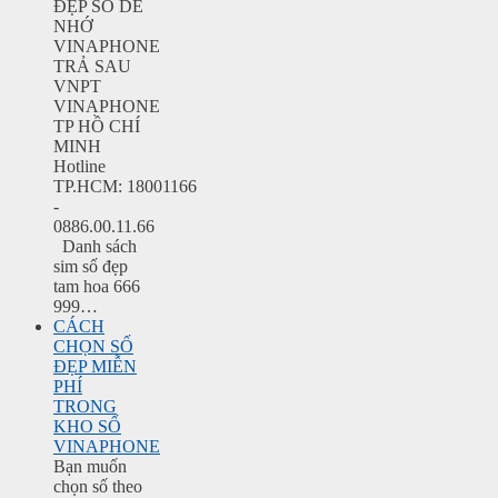
ĐẸP SÔ DỄ
NHỚ
VINAPHONE
TRẢ SAU
VNPT
VINAPHONE
TP HỒ CHÍ
MINH
Hotline
TP.HCM: 18001166
-
0886.00.11.66
Danh sách
sim số đẹp
tam hoa 666
999…
CÁCH
CHỌN SỐ
ĐẸP MIỄN
PHÍ
TRONG
KHO SỐ
VINAPHONE
Bạn muốn
chọn số theo