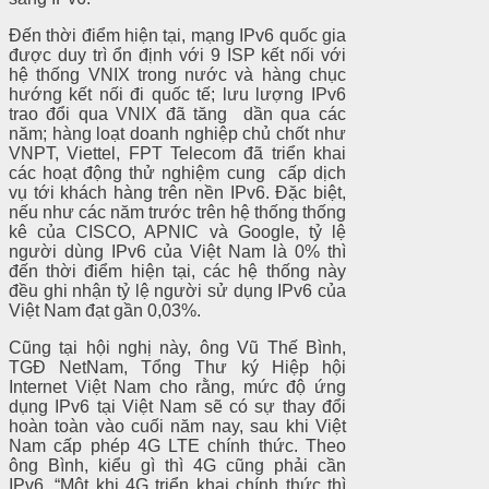
Đến thời điểm hiện tại, mạng IPv6 quốc gia
được duy trì ổn định với 9 ISP kết nối với
hệ thống VNIX trong nước và hàng chục
hướng kết nối đi quốc tế; lưu lượng IPv6
trao đổi qua VNIX đã tăng dần qua các
năm; hàng loạt doanh nghiệp chủ chốt như
VNPT, Viettel, FPT Telecom đã triển khai
các hoạt động thử nghiệm cung cấp dịch
vụ tới khách hàng trên nền IPv6. Đặc biệt,
nếu như các năm trước trên hệ thống thống
kê của CISCO, APNIC và Google, tỷ lệ
người dùng IPv6 của Việt Nam là 0% thì
đến thời điểm hiện tại, các hệ thống này
đều ghi nhận tỷ lệ người sử dụng IPv6 của
Việt Nam đạt gần 0,03%.
Cũng tại hội nghị này, ông Vũ Thế Bình,
TGĐ NetNam, Tổng Thư ký Hiệp hội
Internet Việt Nam cho rằng, mức độ ứng
dụng IPv6 tại Việt Nam sẽ có sự thay đổi
hoàn toàn vào cuối năm nay, sau khi Việt
Nam cấp phép 4G LTE chính thức. Theo
ông Bình, kiểu gì thì 4G cũng phải cần
IPv6. “Một khi 4G triển khai chính thức thì