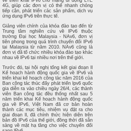
về triển khai IPv6 cho mạng di động LTE
4G, giúp các đơn vị có thể nhanh chóng
tiếp cận, phát triển các sản phẩm, dịch vụ
ứng dụng IPv6 trên thực tế.
Giảng viên chính của khóa đào tạo đến từ
Trung tâm nghiên cứu về IPv6 thuộc
trường Đại học Malaysia - NAv6, đơn vị
tiên phong trong quá trình chuyển đổi IPv6
tại Malaysia từ năm 2010. NAv6 cũng là
đơn vị đã tổ chức nhiều khóa đào tạo khác
nhau về IPv6 tại nhiều nơi trên thế giới.
Trước đó, tại hội nghị tổng kết giai đoạn II
Kế hoạch hành động quốc gia về IPv6 và
triển khai kế hoạch công tác năm 2016 của
Ban công tác thúc đẩy phát triển Ipv6 quốc
gia diễn ra vào chiều ngày 26/4, các thành
viên Ban công tác đều thống nhất sau 5
năm triển khai Kế hoạch hành động quốc
gia về IPv6, Việt Nam đã cơ bản hoàn
thành các mục tiêu, nhiệm vụ đặt ra cho
giai đoạn II, đã chính thức hiện diện trên
bản đồ IPv6 của thế giới, đồng thời đã sẵn
sàng về mặt hạ tầng cho việc chuyển đổi
sang IPv6.