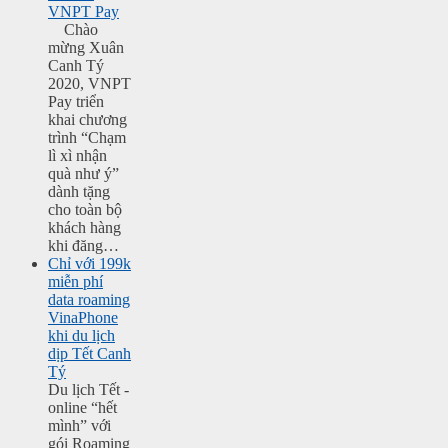
VNPT Pay
Chào
mừng Xuân
Canh Tý
2020, VNPT
Pay triển
khai chương
trình “Chạm
lì xì nhận
quà như ý”
dành tặng
cho toàn bộ
khách hàng
khi đăng…
Chỉ với 199k
miễn phí
data roaming
VinaPhone
khi du lịch
dịp Tết Canh
Tý
Du lịch Tết -
online “hết
mình” với
gói Roaming