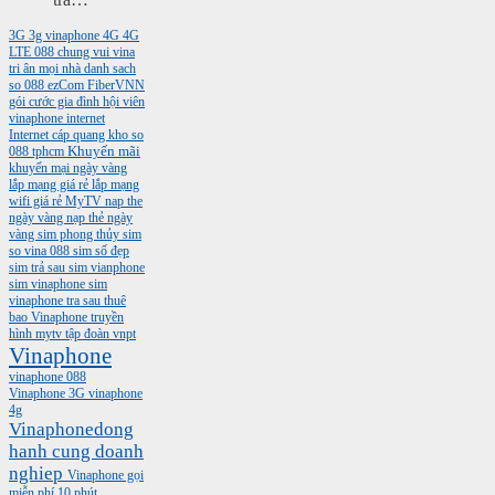
3G
3g vinaphone
4G
4G
LTE
088
chung vui vina
tri ân mọi nhà
danh sach
so 088
ezCom
FiberVNN
gói cước gia đình
hội viên
vinaphone
internet
Internet cáp quang
kho so
088 tphcm
Khuyến mãi
khuyến mại ngày vàng
lắp mạng giá rẻ
lắp mạng
wifi giá rẻ
MyTV
nap the
ngày vàng
nạp thẻ ngày
vàng
sim phong thủy
sim
so vina 088
sim số đẹp
sim trả sau
sim vianphone
sim vinaphone
sim
vinaphone tra sau
thuê
bao Vinaphone
truyền
hình mytv
tập đoàn vnpt
Vinaphone
vinaphone 088
Vinaphone 3G
vinaphone
4g
Vinaphonedong
hanh cung doanh
nghiep
Vinaphone gọi
miễn phí 10 phút