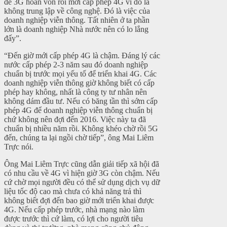
để 3G hoàn vốn rồi mới cấp phép 4G vì đó là
không trung lập về công nghệ. Đó là việc của
doanh nghiệp viễn thông. Tất nhiên ở ta phần
lớn là doanh nghiệp Nhà nước nên có lo lắng
đấy”.
“Đến giờ mới cấp phép 4G là chậm. Đáng lý các
nước cấp phép 2-3 năm sau đó doanh nghiệp
chuẩn bị trước mọi yếu tố để triển khai 4G. Các
doanh nghiệp viễn thông giờ không biết có cấp
phép hay không, nhất là công ty tư nhân nên
không dám đầu tư. Nếu có băng tần thì sớm cấp
phép 4G để doanh nghiệp viễn thông chuẩn bị
chứ không nên đợi đến 2016. Việc này ta đã
chuẩn bị nhiều năm rồi. Không khéo chờ rồi 5G
đến, chúng ta lại ngồi chờ tiếp”, ông Mai Liêm
Trực nói.
Ông Mai Liêm Trực cũng dẫn giải tiếp xã hội đã
có nhu cầu về 4G vì hiện giờ 3G còn chậm. Nếu
cứ chờ mọi người đều có thể sử dụng dịch vụ dữ
liệu tốc độ cao mà chưa có khả năng trả thì
không biết đợi đến bao giờ mới triển khai được
4G. Nếu cấp phép trước, nhà mạng nào làm
được trước thì cứ làm, có lợi cho người tiêu