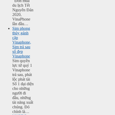
Đón mùa
du lịch Tết
Nguyên Đán
2020,
VinaPhone
lần đầu…
Sim phong
thủy gánh
cặp
Vinaphone,
Sim trả sau
số đẹp
Vinaphone
Sim quyền
lực tứ quý 1
Vinaphone
trả sau, phát
lộc phát tài
Số 1 đại diện
cho những
người đi
đầu, những
tài năng xuất
chúng. Đó
chính là…