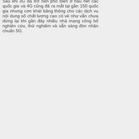
Sau khi 3G đã trở nên phổ biến ở hầu hết các
quốc gia và 4G cũng đã ra mắt tại gần 150 quốc
gia nhưng cơn khát băng thông cho các dịch vụ
nội dung số chất lượng cao có vẻ như vẫn chưa
dừng lại khi gần đây nhiều nhà mạng công bố
nghiên cứu, thử nghiệm và sẵn sàng đón nhận
chuẩn 5G.