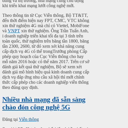
dùng và thị trường, nhà mạng cũng chủ động
khi triển khai mạng lưới công nghệ mới.
Theo thông tin từ Cục Viễn thông, Bộ TT&TT,
đến thời điểm hiện nay FPT, CMC, VTC không
xin thử nghiệm 4G mà chỉ có Viettel, MobiFone
và
VNPT
xin thử nghiệm. Ông Trần Tuấn Anh,
i doanh nghiệp triển khai tối đa tại 3 tỉnh trên
toàn quốc, thử nghiệm trên băng tần 1800, băng
tần 2300, 2600, từ đó xem xét khả năng cung
cấp dịch vụ 4G có thể trong
Trưởng phòng Cấp
phép quy hoạch của Cục Viễn thông cho hay
mỗ năm 2016 hoặc có thể năm 2017. Trên cơ sở
đánh giá kết quả thử nghiệm, Bộ sẽ xem xét
đánh giá mô hình hiệu quả kinh doanh cung cấp
dịch vụ đáp ứng nhu cầu xã hội thì mới chính
thức cấp phép cho các doanh nghiệp viễn thông
theo đúng quy định.
Nhiều nhà mạng đã sẵn sàng
chào đón công nghệ 5G
Đăng tại
Viễn thông