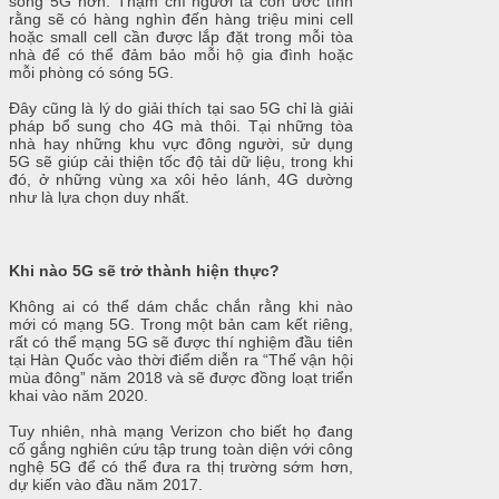
sóng 5G hơn. Thậm chí người ta còn ước tính
rằng sẽ có hàng nghìn đến hàng triệu mini cell
hoặc small cell cần được lắp đặt trong mỗi tòa
nhà để có thể đảm bảo mỗi hộ gia đình hoặc
mỗi phòng có sóng 5G.
Đây cũng là lý do giải thích tại sao 5G chỉ là giải
pháp bổ sung cho 4G mà thôi. Tại những tòa
nhà hay những khu vực đông người, sử dụng
5G sẽ giúp cải thiện tốc độ tải dữ liệu, trong khi
đó, ở những vùng xa xôi hẻo lánh, 4G dường
như là lựa chọn duy nhất.
Khi nào 5G sẽ trở thành hiện thực?
Không ai có thể dám chắc chắn rằng khi nào
mới có mạng 5G. Trong một bản cam kết riêng,
rất có thể mạng 5G sẽ được thí nghiệm đầu tiên
tại Hàn Quốc vào thời điểm diễn ra “Thế vận hội
mùa đông” năm 2018 và sẽ được đồng loạt triển
khai vào năm 2020.
Tuy nhiên, nhà mạng Verizon cho biết họ đang
cố gắng nghiên cứu tập trung toàn diện với công
nghệ 5G để có thể đưa ra thị trường sớm hơn,
dự kiến vào đầu năm 2017.