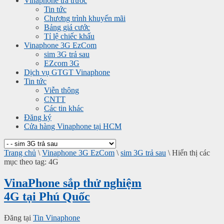
Vinaphone trả trước
Tin tức
Chương trình khuyến mãi
Bảng giá cước
Tỉ lệ chiếc khấu
Vinaphone 3G EzCom
sim 3G trả sau
EZcom 3G
Dịch vụ GTGT Vinaphone
Tin tức
Viễn thông
CNTT
Các tin khác
Đăng ký
Cửa hàng Vinaphone tại HCM
Trang chủ
\
Vinaphone 3G EzCom
\
sim 3G trả sau
\
Hiển thị các
mục theo tag: 4G
VinaPhone sắp thử nghiệm
4G tại Phú Quốc
Đăng tại
Tin Vinaphone