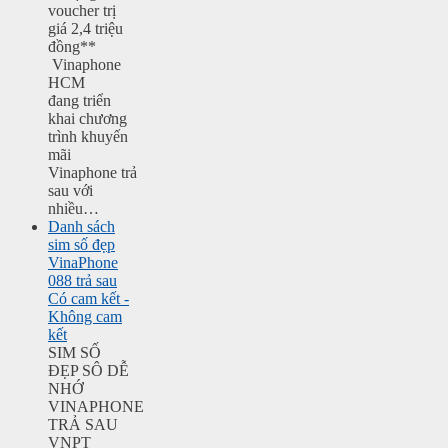
voucher trị
giá 2,4 triệu
đồng**
Vinaphone
HCM
đang triển
khai chương
trình khuyến
mãi
Vinaphone trả
sau với
nhiều…
Danh sách
sim số đẹp
VinaPhone
088 trả sau
Có cam kết -
Không cam
kết
SIM SỐ
ĐẸP SÔ DỄ
NHỚ
VINAPHONE
TRẢ SAU
VNPT