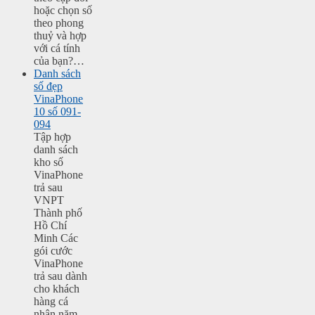
hoặc chọn số
theo phong
thuỷ và hợp
với cá tính
của bạn?…
Danh sách
số đẹp
VinaPhone
10 số 091-
094
Tập hợp
danh sách
kho số
VinaPhone
trả sau
VNPT
Thành phố
Hồ Chí
Minh Các
gói cước
VinaPhone
trả sau dành
cho khách
hàng cá
nhân năm