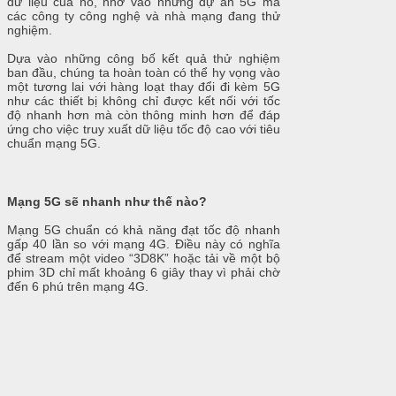
dữ liệu của nó, nhờ vào những dự án 5G mà
các công ty công nghệ và nhà mạng đang thử
nghiệm.
Dựa vào những công bố kết quả thử nghiệm
ban đầu, chúng ta hoàn toàn có thể hy vọng vào
một tương lai với hàng loạt thay đổi đi kèm 5G
như các thiết bị không chỉ được kết nối với tốc
độ nhanh hơn mà còn thông minh hơn để đáp
ứng cho việc truy xuất dữ liệu tốc độ cao với tiêu
chuẩn mạng 5G.
Mạng 5G sẽ nhanh như thế nào?
Mạng 5G chuẩn có khả năng đạt tốc độ nhanh
gấp 40 lần so với mạng 4G. Điều này có nghĩa
để stream một video “3D8K” hoặc tải về một bộ
phim 3D chỉ mất khoảng 6 giây thay vì phải chờ
đến 6 phú trên mạng 4G.