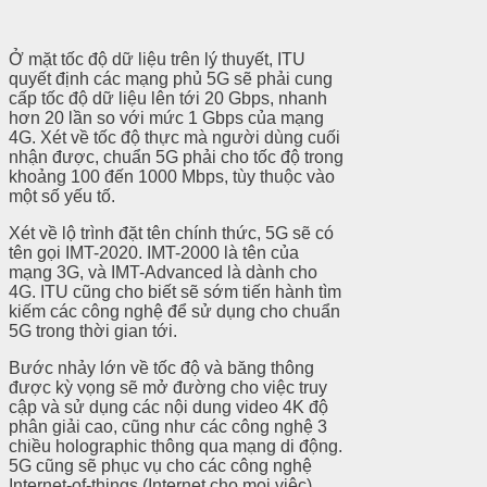
Ở mặt tốc độ dữ liệu trên lý thuyết, ITU
quyết định các mạng phủ 5G sẽ phải cung
cấp tốc độ dữ liệu lên tới 20 Gbps, nhanh
hơn 20 lần so với mức 1 Gbps của mạng
4G. Xét về tốc độ thực mà người dùng cuối
nhận được, chuẩn 5G phải cho tốc độ trong
khoảng 100 đến 1000 Mbps, tùy thuộc vào
một số yếu tố.
Xét về lộ trình đặt tên chính thức, 5G sẽ có
tên gọi IMT-2020. IMT-2000 là tên của
mạng 3G, và IMT-Advanced là dành cho
4G. ITU cũng cho biết sẽ sớm tiến hành tìm
kiếm các công nghệ để sử dụng cho chuẩn
5G trong thời gian tới.
Bước nhảy lớn về tốc độ và băng thông
được kỳ vọng sẽ mở đường cho việc truy
cập và sử dụng các nội dung video 4K độ
phân giải cao, cũng như các công nghệ 3
chiều holographic thông qua mạng di động.
5G cũng sẽ phục vụ cho các công nghệ
Internet-of-things (Internet cho mọi việc)