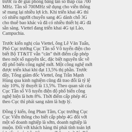
trước ra để giải phóng băng tần số thấp của 700
MHz. Tần số 700MHz sử dụng cho viễn thông
sẽ mang lại nhiều lợi ích. Khi triển khai 4G thì
có nhiều người chuyển sang 4G dành chỗ 3G
cho thuê bao khác và đã có nhiều thiết bị 4G đã
sẵn sàng. Viettel đang triển khai 4G tại Lào,
Campuchia.
Trước kiến nghị của Viettel, ông Lê Văn Tuấn,
Phó Cục trưởng Cục Tần số Vô tuyến điện cho
biết Bộ TT&TT vẫn “căn” thời điểm cấp phép
theo một số nguyên tắc, đặc biệt nguyên tắc về
độ phổ biến công nghệ mới. Một công nghệ mới
được triển khai khi đạt 13,5% thị phần. Trước
đây, Tổng giám đốc Viettel, ông Trần Mạnh
Hùng qua kinh nghiệm cũng đã trao đổi là tỷ lệ
này 10%, lý thuyết là 13,5%. Theo quan sát của
Cục Tần số Vô tuyến điện độ phổ biến công
nghệ hiện là hơn 8%. Thời điểm cấp phép 4G
theo Cục thì phải sang năm là hợp lý.
Đồng ý kiến, ông Phan Tâm, Cục trưởng Cục
Cục Viễn thông cho biết cấp phép 4G đối với
một số doanh nghiệp là sớm, doanh nghiệp là
muộn. Đối với khách hàng thì phải tính toán lợi