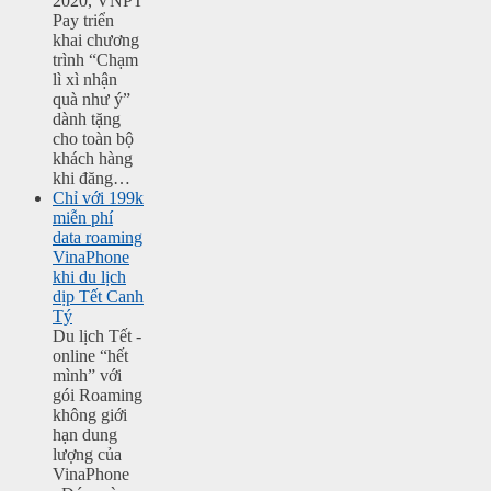
2020, VNPT
Pay triển
khai chương
trình “Chạm
lì xì nhận
quà như ý”
dành tặng
cho toàn bộ
khách hàng
khi đăng…
Chỉ với 199k
miễn phí
data roaming
VinaPhone
khi du lịch
dịp Tết Canh
Tý
Du lịch Tết -
online “hết
mình” với
gói Roaming
không giới
hạn dung
lượng của
VinaPhone