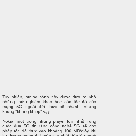
Tuy nhiên, sự so sánh này được đưa ra nhờ
những thử nghiệm khoa học còn tốc độ của
mạng 5G ngoài đời thực sẽ nhanh, nhưng
không "khủng khiếp" vậy.
Nokia, một trong những player lớn nhất trong
cuộc đua 5G tin rằng công nghệ 5G sẽ cho
phép tốc độ thực vào khoảng 100 MB/giây khi
lưu lượng mạng đạt mức cao nhất, tức là nhanh