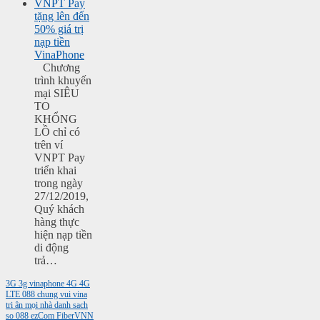
VNPT Pay
tặng lên đến
50% giá trị
nạp tiền
VinaPhone
Chương
trình khuyến
mại SIÊU
TO
KHỔNG
LỒ chỉ có
trên ví
VNPT Pay
triển khai
trong ngày
27/12/2019,
Quý khách
hàng thực
hiện nạp tiền
di động
trả…
3G
3g vinaphone
4G
4G
LTE
088
chung vui vina
tri ân mọi nhà
danh sach
so 088
ezCom
FiberVNN