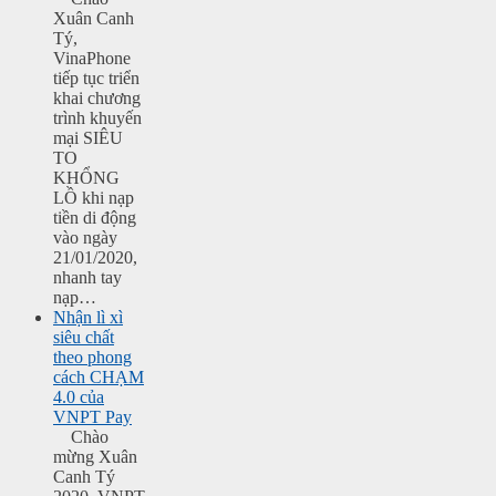
Xuân Canh
Tý,
VinaPhone
tiếp tục triển
khai chương
trình khuyến
mại SIÊU
TO
KHỔNG
LỒ khi nạp
tiền di động
vào ngày
21/01/2020,
nhanh tay
nạp…
Nhận lì xì
siêu chất
theo phong
cách CHẠM
4.0 của
VNPT Pay
Chào
mừng Xuân
Canh Tý