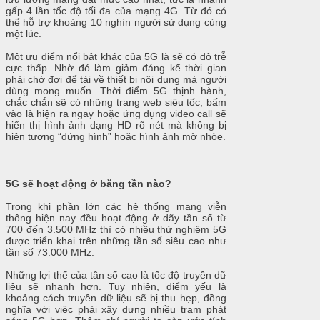
gấp 4 lần tốc độ tối đa của mạng 4G. Từ đó có
thể hỗ trợ khoảng 10 nghìn người sử dụng cùng
một lúc.
Một ưu điểm nổi bật khác của 5G là sẽ có độ trễ
cực thấp. Nhờ đó làm giảm đáng kể thời gian
phải chờ đợi để tải về thiết bị nội dung mà người
dùng mong muốn. Thời điểm 5G thịnh hành,
chắc chắn sẽ có những trang web siêu tốc, bấm
vào là hiện ra ngay hoặc ứng dụng video call sẽ
hiển thị hình ảnh dạng HD rõ nét mà không bị
hiện tượng “đứng hình” hoặc hình ảnh mờ nhòe.
5G sẽ hoạt động ở băng tần nào?
Trong khi phần lớn các hệ thống mạng viễn
thông hiện nay đều hoạt động ở dãy tần số từ
700 đến 3.500 MHz thì có nhiều thử nghiệm 5G
được triển khai trên những tần số siêu cao như
tần số 73.000 MHz.
Những lợi thế của tần số cao là tốc độ truyền dữ
liệu sẽ nhanh hơn. Tuy nhiên, điểm yếu là
khoảng cách truyền dữ liệu sẽ bị thu hẹp, đồng
nghĩa với việc phải xây dựng nhiều trạm phát