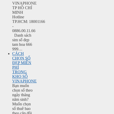
VINAPHONE
TP HỒ CHÍ
MINH
Hotline
TP.HCM: 18001166
-
0886.00.11.66
Danh sách
sim số đẹp
tam hoa 666
999…
CÁCH
CHỌN SỐ
ĐẸP MIỄN
PHÍ
TRONG
KHO SỐ
VINAPHONE
Bạn muốn
chọn số theo
ngày tháng
năm sinh?
Muốn chọn
số thuê bao
theo cặp đôi