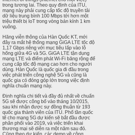
trong tương lai. Theo quy định của ITU,
mạng này phải cung cấp tốc độ truyền tải
dữ liệu trung bình 100 Mbps tới hơn một
triệu thiết bị IoT trong vòng bán kính 1 km
vuông.
Hãng viễn thông của Hàn Quốc KT, mới
đây ra mắt hệ thống mạng GiGA LTE tốc độ
1,17 Gbps riêng với mục tiêu lấp vào lỗ
hổng giữa 4G và 5G. GiGA LTE tận dụng
mạng LTE và điểm phát Wi-Fi băng rộng để
cung cấp tốc độ mạng cao hơn cho người
dùng. Hàn Quốc là quốc gia đi đầu trong
việc phát triển công nghệ 5G và cũng là
quốc gia có đóng góp lớn trong việc định
nghĩa chuẩn mạng này.
Định nghĩa chi tiết và đầy đủ nhất về chuẩn
5G sẽ được công bố vào tháng 10/2015,
sau khi nhận được sự đồng thuận từ 193
quốc gia thành viên của ITU. Phổ tần quốc
tế cho mạng 5G dự kiến sẽ bắt đầu được
phân phối vào 2019, và việc triển khai
thương mại sẽ diễn ra một năm sau đó.
Cũng theo dự kiến, các demo về công