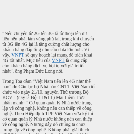
“Nếu chuyển từ 2G lên 3G là từ thoại lên dữ
liệu nên phải làm vùng phủ lại, trong khi chuyển
từ 3G lên 4G lại là tăng cường chất lượng cho
khách hàng đáp ứng nhu cầu data lớn hơn. Vì
vậy,
VNPT
sẽ quy hoạch lại mạng để triển khai
4G tốt nhất. Mục tiêu của
VNPT
là cung cấp
cho khách hàng dịch vụ hội tụ với giá trị tốt
nhất”, ông Phạm Đức Long nói.
Trong Toạ đàm “Việt Nam tiến lên 4G như thế
nào” do Câu lạc bộ Nhà báo CNTT Việt Nam tổ
chức vào ngày 21/10, nguyên Thứ trưởng Bộ
BCVT (nay là Bộ TT&TT) Mai Liêm Trực
nhấn mạnh: “ Cơ quan quản lý Nhà nước trung
lập về công nghệ, không nên can thiệp về công
nghệ. Theo Hiệp định TPP Việt Nam vừa ký thì
cơ quan quản lý Nhà nước không nên can thiệp
về công nghệ. Nhưng đây đó chúng ta chưa
trung lập về công nghệ. Không phải giải thích