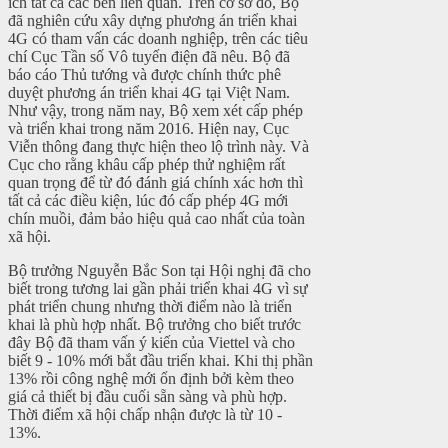
ích tất cả các bên liên quan. Trên cơ sở đó, Bộ
đã nghiên cứu xây dựng phương án triển khai
4G có tham vấn các doanh nghiệp, trên các tiêu
chí Cục Tần số Vô tuyến điện đã nêu. Bộ đã
báo cáo Thủ tướng và được chính thức phê
duyệt phương án triển khai 4G tại Việt Nam.
Như vậy, trong năm nay, Bộ xem xét cấp phép
và triển khai trong năm 2016. Hiện nay, Cục
Viễn thông đang thực hiện theo lộ trình này. Và
Cục cho rằng khâu cấp phép thử nghiệm rất
quan trọng để từ đó đánh giá chính xác hơn thì
tất cả các điều kiện, lúc đó cấp phép 4G mới
chín muồi, đảm bảo hiệu quả cao nhất của toàn
xã hội.
Bộ trưởng Nguyễn Bắc Son tại Hội nghị đã cho
biết trong tương lai gần phải triển khai 4G vì sự
phát triển chung nhưng thời điểm nào là triển
khai là phù hợp nhất. Bộ trưởng cho biết trước
đây Bộ đã tham vấn ý kiến của Viettel và cho
biết 9 - 10% mới bắt đầu triển khai. Khi thị phần
13% rồi công nghệ mới ổn định bởi kèm theo
giá cả thiết bị đầu cuối sẵn sàng và phù hợp.
Thời điểm xã hội chấp nhận được là từ 10 -
13%.