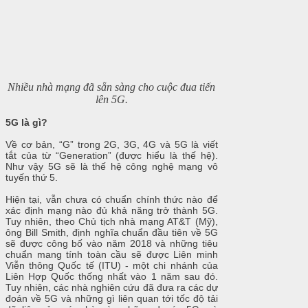
Nhiều nhà mạng đã sẵn sàng cho cuộc đua tiến
lên 5G.
5G là gì?
Về cơ bản, “G” trong 2G, 3G, 4G và 5G là viết
tắt của từ “Generation” (được hiểu là thế hệ).
Như vậy 5G sẽ là thế hệ công nghệ mạng vô
tuyến thứ 5.
Hiện tại, vẫn chưa có chuẩn chính thức nào để
xác định mạng nào đủ khả năng trở thành 5G.
Tuy nhiên, theo Chủ tịch nhà mạng AT&T (Mỹ),
ông Bill Smith, định nghĩa chuẩn đầu tiên về 5G
sẽ được công bố vào năm 2018 và những tiêu
chuẩn mang tính toàn cầu sẽ được Liên minh
Viễn thông Quốc tế (ITU) - một chi nhánh của
Liên Hợp Quốc thống nhất vào 1 năm sau đó.
Tuy nhiên, các nhà nghiên cứu đã đưa ra các dự
đoán về 5G và những gì liên quan tới tốc độ tải