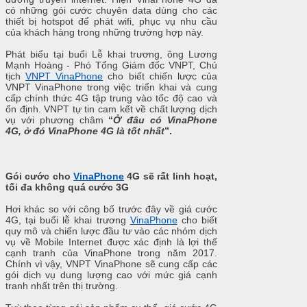
có những gói cước chuyên data dùng cho các
thiết bị hotspot để phát wifi, phục vụ nhu cầu
của khách hàng trong những trường hợp này.
Phát biểu tại buổi Lễ khai trương, ông Lương
Mạnh Hoàng - Phó Tổng Giám đốc VNPT, Chủ
tịch
VNPT VinaPhone
cho biết chiến lược của
VNPT VinaPhone trong việc triển khai và cung
cấp chính thức 4G tập trung vào tốc độ cao và
ổn định. VNPT tự tin cam kết về chất lượng dịch
vụ với phương châm
“
Ở đâu có VinaPhone
4G, ở đó VinaPhone 4G là tốt nhất
”.
Gói cước cho
VinaPhone
4G sẽ rất linh hoạt,
tối đa không quá cước 3G
Hơi khác so với công bố trước đây về giá cước
4G, tại buổi lễ khai trương
VinaPhone
cho biết
quy mô và chiến lược đầu tư vào các nhóm dịch
vụ về Mobile Internet được xác định là lợi thế
cạnh tranh của VinaPhone trong năm 2017.
Chính vì vậy, VNPT VinaPhone sẽ cung cấp các
gói dịch vụ dung lượng cao với mức giá cạnh
tranh nhất trên thị trường.