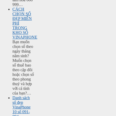
999…
CÁCH
CHỌN SỐ
ĐẸP MIỄN
PHÍ
TRONG
KHO SỐ
VINAPHONE
Bạn muốn
chọn số theo
ngày tháng
năm sinh?
Muốn chọn
số thuê bao
theo cặp đôi
hoặc chọn số
theo phong
thuỷ và hợp
với cá tính
của bạn?…
Danh sách
số đẹp
VinaPhone
10 số 091-