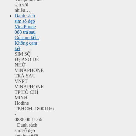
sau với
nhiều…
Danh sách
sim số đẹp
VinaPhone
088 trả sau
Có cam kết -
Không cam
kết
SIM SỐ
ĐẸP SÔ DỄ
NHỚ
VINAPHONE
TRẢ SAU
VNPT
VINAPHONE
TP HỒ CHÍ
MINH
Hotline
TP.HCM: 18001166
-
0886.00.11.66
Danh sách
sim số đẹp
tam hoa 666