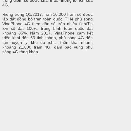
trọng điểm sẽ được khai thác những lợi ích của
4G.
Riêng trong Q1/2017, hơn 10.000 trạm sẽ được
lắp đặt đồng bộ trên toàn quốc. Tỉ lệ phủ sóng
VinaPhone 4G theo dân số trên nhiều tỉnh/T.p
lớn sẽ đạt 100%, trung bình toàn quốc đạt
khoảng 85%. Năm 2017, VinaPhone cam kết
triển khai đến 63 tỉnh thành, phủ sóng 4G đến
tận huyện lỵ, khu du lịch… triển khai nhanh
khoảng 21.000 trạm 4G, đảm bảo vùng phủ
sóng 4G rộng khắp.