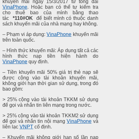
khuyến mãi ngày 15/3/2017 từ tổng đài
VinaPhone
. Hoặc bạn có thể tự kiểm tra
cho thuê bao của mình bằng thao
tác
*110#OK
để biết mình có thuộc danh
sách khuyến mãi của nhà mạng hay không.
– Phạm vi áp dụng:
VinaPhone
khuyến mãi
trên toàn quốc.
– Hình thức khuyến mãi: Áp dụng tất cả các
hình thức nạp tiền hiện hành do
VinaPhone
quy định.
– Tiền khuyến mãi 50% giá trị thẻ nạp sẽ
được cộng vào tài khoản khuyến mãi,
không giới hạn thời gian sử dụng, trong đó
bao gồm:
> 25% cộng vào tài khoản TKKM sử dụng
để gọi và nhắn tin liên mạng trong nước.
>
25% cộng vào tài khoản TKKM2 sử dụng
để gọi và nhắn tin nội mạng
VinaPhone
và
liên lạc
VNPT
cố định.
– Khuyến mãi không giới hạn số lần nạp