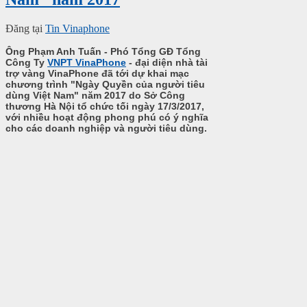
Đăng tại
Tin Vinaphone
Ông Phạm Anh Tuấn - Phó Tổng GĐ Tổng
Công Ty
VNPT VinaPhone
- đại diện nhà tài
trợ vàng VinaPhone đã tới dự khai mạc
chương trình "Ngày Quyền của người tiêu
dùng Việt Nam" năm 2017 do Sở Công
thương Hà Nội tổ chức tối n
gày 17/3/2017,
với nhiều hoạt động phong phú có ý nghĩa
cho các doanh nghiệp và người tiêu dùng.