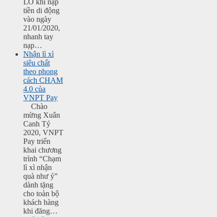
LỒ khi nạp
tiền di động
vào ngày
21/01/2020,
nhanh tay
nạp…
Nhận lì xì
siêu chất
theo phong
cách CHẠM
4.0 của
VNPT Pay
Chào
mừng Xuân
Canh Tý
2020, VNPT
Pay triển
khai chương
trình “Chạm
lì xì nhận
quà như ý”
dành tặng
cho toàn bộ
khách hàng
khi đăng…