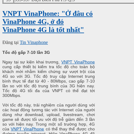
VNPT VinaPhone: "Ở đâu có
VinaPhone 4G, ở đó
VinaPhone 4G là tốt nhất"
Đăng tại
Tin Vinaphone
Tốc độ gấp 7-10 lần 3G
Ngay tại sự kiện khai trương,
VNPT VinaPhone
cung cấp thiết bị kiểm tra tốc độ cho toàn bộ
khách mời nhằm kiểm chứng sự vượt trội của
4G so với 3G. Tốc độ truy cập Internet trung
bình thực tế đạt từ 40 - 80Mbps, cao gấp 7-10
lần so với tốc độ trung bình của 3G hiện nay.
Tốc độ 4G tối đa của VNPT có thể đạt tới
300Mbps.
Với tốc độ này, trải nghiệm của người dùng với
các hoạt động tương tác với Internet của người
dùng như download, upload, livestream, chơi
game sẽ được tối ưu với độ trễ giảm đến 3 lần
so với hiện nay. Trong một số trường hợp, 4G
của
VNPT VinaPhone
có thể thay thế được cho
đường truyền internet. Hiện VinaPhone 4G đã