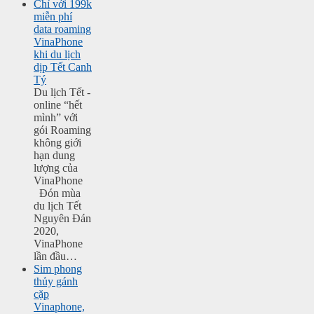
Chỉ với 199k
miễn phí
data roaming
VinaPhone
khi du lịch
dịp Tết Canh
Tý
Du lịch Tết -
online “hết
mình” với
gói Roaming
không giới
hạn dung
lượng của
VinaPhone
Đón mùa
du lịch Tết
Nguyên Đán
2020,
VinaPhone
lần đầu…
Sim phong
thủy gánh
cặp
Vinaphone,