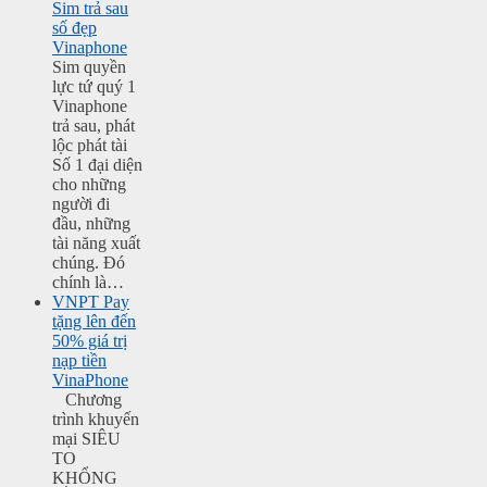
Sim trả sau
số đẹp
Vinaphone
Sim quyền
lực tứ quý 1
Vinaphone
trả sau, phát
lộc phát tài
Số 1 đại diện
cho những
người đi
đầu, những
tài năng xuất
chúng. Đó
chính là…
VNPT Pay
tặng lên đến
50% giá trị
nạp tiền
VinaPhone
Chương
trình khuyến
mại SIÊU
TO
KHỔNG