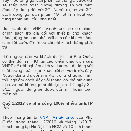
Tuỳ theo từng gói sản phẩm cụ thể, giá cước 4G
sẽ thấp hơn hoặc tương đương so với mức
đang áp dụng đối với 3G. Ngoài ra, so với 3G,
cách đóng gói sản phẩm 4G rất linh hoạt với
từng nhóm nhu cầu nhỏ nhất.
Bên cạnh đó, VNPT VinaPhone sẽ có nhiều
chính sách trợ giá đối với thiết bị cho khách
hàng, tặng hotspot phát wifi cho các khách hàng
cam kết cước để tối ưu chi phí khách hàng phải
trả.
Hiện người dân và khách du lịch tại Phú Quốc
có thể đổi sim 4G tại các điểm giao dịch của
VNPT để trải nghiệm dịch vụ internet di động với
chất lượng hoàn toàn khác biệt so với trước đây.
Người dùng đã đổi sim 4G trong chương trình
thử nghiệm cách đây vài tháng có thể sử dụng
dịch vụ mà không phải đổi lại sim. Từ ngày 3 -
6/11, người dùng sẽ được đổi sim hoàn toàn
miễn phí.
Quý 1/2017 sẽ phủ sóng 100% nhiều tỉnh/TP
lớn
Theo thông tin từ
VNPT VinaPhone
, sau Phú
Quốc, trong tháng 12/2016 và tháng 1/2017,
khách hàng tại Hà Nội, Tp HCM và 10 tỉnh thành