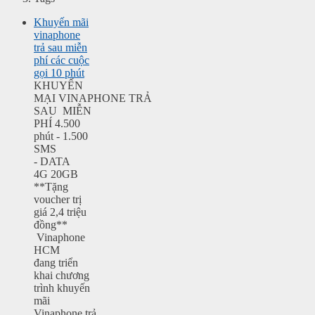
Khuyến mãi
vinaphone
trả sau miễn
phí các cuộc
gọi 10 phút
KHUYẾN
MẠI VINAPHONE TRẢ
SAU MIỄN
PHÍ 4.500
phút - 1.500
SMS
- DATA
4G 20GB
**Tặng
voucher trị
giá 2,4 triệu
đồng**
Vinaphone
HCM
đang triển
khai chương
trình khuyến
mãi
Vinaphone trả