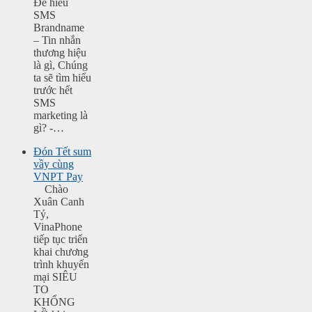
Để hiểu
SMS
Brandname
– Tin nhắn
thương hiệu
là gì, Chúng
ta sẽ tìm hiểu
trước hết
SMS
marketing là
gì? -…
Đón Tết sum
vầy cùng
VNPT Pay
Chào
Xuân Canh
Tý,
VinaPhone
tiếp tục triển
khai chương
trình khuyến
mại SIÊU
TO
KHỔNG