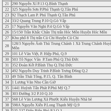
21
290 Nguyễn Xí P.13 Q.Bình Thạnh
22
325 Nguyễn Sơn P.Phú Thạnh Q.Tân Phú
23
92 Thạch Lam P. Phú Thạnh Q.Tân Phú
24
33/2 Quang Trung P.10 Q.Gò Vấp
25
17 Nguyễn Văn Nghi P.4 Q.Gò Vấp
26
15/150 Trần Khắc Chân Thị trấn Hóc Môn Huyện Hóc Môn
27
Khu phố 8 Thị trấn Củ Chi Huyện Củ Chi
128/3 Nguyễn Ảnh Thủ Trung Chánh 1 Xã Trung Chánh Huy
28
Môn
29
101 Lê Văn Việt, P. Hiệp Phú, Q.9
30
503 Tô Ngọc Vân P.Tam Phú Q.Thủ Đức
31
352 Đoàn Kết P.Bình Thọ Q.Thủ Đức
32
492 Nguyễn Duy Trinh P.Bình Trưng Đ6ng Q.2
33
49 Trần Thái Tông, P.15, Q. Tân Bình
34
1 Lương Văn Nho Cần Giờ
35
1441 Huỳnh Tấn Phát P.Phú Mỹ Q.7
36
303 Đường 3/2 P.10 Q.10
37
568 Lê Văn Lương Xã Phước Kiển Huyện Nhà bè
38
598A Nguyễn Xiển P.Long Thạnh Mỹ Q.9
39
535-537 Điện Biên Phủ P.3 Q.3