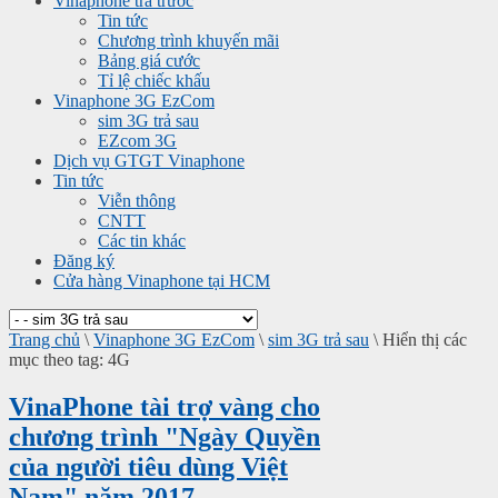
Vinaphone trả trước
Tin tức
Chương trình khuyến mãi
Bảng giá cước
Tỉ lệ chiếc khấu
Vinaphone 3G EzCom
sim 3G trả sau
EZcom 3G
Dịch vụ GTGT Vinaphone
Tin tức
Viễn thông
CNTT
Các tin khác
Đăng ký
Cửa hàng Vinaphone tại HCM
Trang chủ
\
Vinaphone 3G EzCom
\
sim 3G trả sau
\
Hiển thị các
mục theo tag: 4G
VinaPhone tài trợ vàng cho
chương trình "Ngày Quyền
của người tiêu dùng Việt
Nam" năm 2017