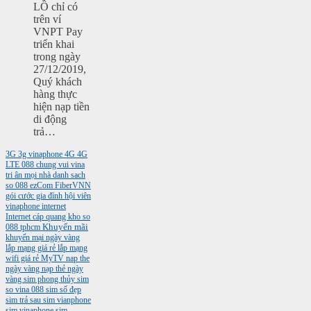
LỒ chỉ có
trên ví
VNPT Pay
triển khai
trong ngày
27/12/2019,
Quý khách
hàng thực
hiện nạp tiền
di động
trả…
3G
3g vinaphone
4G
4G
LTE
088
chung vui vina
tri ân mọi nhà
danh sach
so 088
ezCom
FiberVNN
gói cước gia đình
hội viên
vinaphone
internet
Internet cáp quang
kho so
088 tphcm
Khuyến mãi
khuyến mại ngày vàng
lắp mạng giá rẻ
lắp mạng
wifi giá rẻ
MyTV
nap the
ngày vàng
nạp thẻ ngày
vàng
sim phong thủy
sim
so vina 088
sim số đẹp
sim trả sau
sim vianphone
sim vinaphone
sim