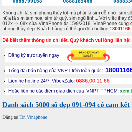
0888700168
0888185468
088833
Không chỉ là sim phong thủy tốt mà phải là sim dễ nhớ, sim s
nữa là sim tam hoa, sim tứ quý, sim ngũ linh... Với việc thay 
012x -> 08x của VinaPhone từ 15/9/2018, VinaPhone cung
phong thủy đẹp. Khách hàng có thể gọi đến hotline
18001166
Để biết thêm thông tin chi tiết, Quý khách vui lòng liên hệ:
Đăng ký trực tuyến ngay
:
1800116
Tổng đài bán hàng của VNPT trên toàn quốc:
0886.00.11.66
Liên hệ hotline 24/7, Viber/Zalo
:
Hoặc liên hệ các điểm giao dịch của VNPT TPHCM:
xem t
Danh sách 5000 số đẹp 091-094 có cam kết
Đăng tại
Tin Vinaphone