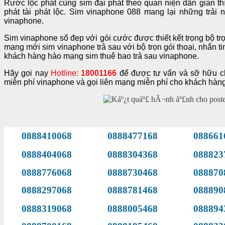
Rước lộc phát cùng sim đại phát theo quan niện dân gian thì
phát tài phát lộc. Sim vinaphone 088 mang lại những trải
vinaphone.
Sim vinaphone số đẹp với gói cước được thiết kết trọng bộ tr
mạng mới sim vinaphone trả sau với bộ trọn gói thoại, nhắn t
khách hàng hào mạng sim thuê bao trả sau vinaphone.
Hãy gọi nay
Hotline:
18001166
để được tư vấn và sỡ hữu c
miễn phí vinaphone và gọi liên mạng miễn phí cho khách hàn
0888410068
0888477168
088661
0888404068
0888304368
088823
0888776068
0888730468
088870
0888297068
0888781468
088890
0888319068
0888005468
088894