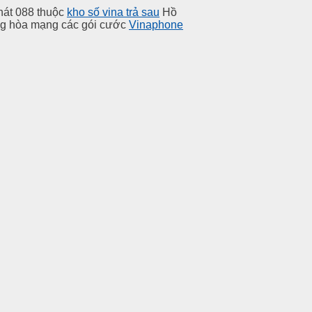
hát 088 thuộc
kho số vina trả sau
Hồ
g hòa mạng các gói cước
Vinaphone