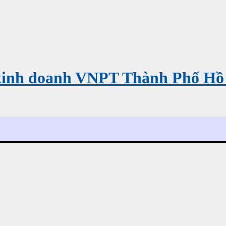
kinh doanh VNPT Thành Phố Hồ