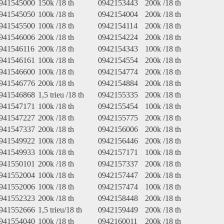
941545000
150k /18 th
0942153443
200k /18 th
941545050
100k /18 th
0942154004
200k /18 th
941545500
100k /18 th
0942154114
200k /18 th
941546006
200k /18 th
0942154224
200k /18 th
941546116
200k /18 th
0942154343
100k /18 th
941546161
100k /18 th
0942154554
200k /18 th
941546600
100k /18 th
0942154774
200k /18 th
941546776
200k /18 th
0942154884
200k /18 th
941546868
1,5 trieu /18 th
0942155335
200k /18 th
941547171
100k /18 th
0942155454
100k /18 th
941547227
200k /18 th
0942155775
200k /18 th
941547337
200k /18 th
0942156006
200k /18 th
941549922
100k /18 th
0942156446
200k /18 th
941549933
100k /18 th
0942157171
100k /18 th
941550101
200k /18 th
0942157337
200k /18 th
941552004
100k /18 th
0942157447
200k /18 th
941552006
100k /18 th
0942157474
100k /18 th
941552323
200k /18 th
0942158448
200k /18 th
941552666
1,5 trieu/18 th
0942159449
200k /18 th
941554040
100k /18 th
0942160011
200k /18 th