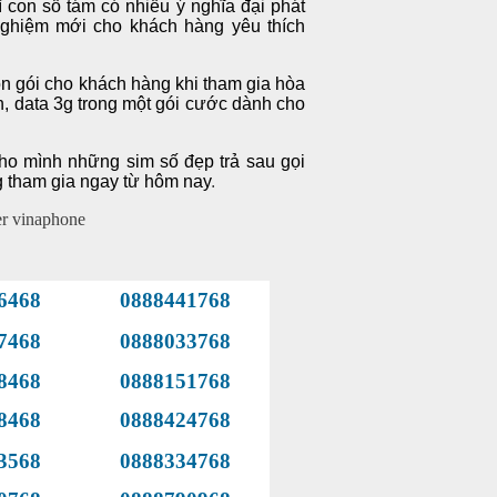
 con số tám có nhiều ý nghĩa đại phát
 nghiệm mới cho khách hàng yêu thích
ọn gói cho khách hàng khi tham gia hòa
in, data 3g trong một gói cước dành cho
ho mình những sim số đẹp trả sau gọi
g tham gia ngay từ hôm nay
.
6468
0888441768
7468
0888033768
8468
0888151768
8468
0888424768
3568
0888334768