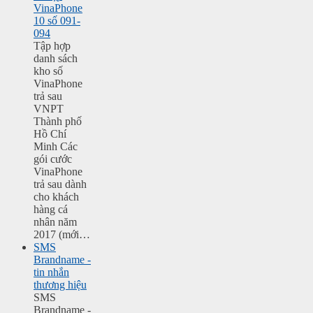
VinaPhone
10 số 091-
094
Tập hợp
danh sách
kho số
VinaPhone
trả sau
VNPT
Thành phố
Hồ Chí
Minh Các
gói cước
VinaPhone
trả sau dành
cho khách
hàng cá
nhân năm
2017 (mới…
SMS
Brandname -
tin nhắn
thương hiệu
SMS
Brandname -