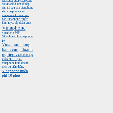
so vina 088
sim số đẹp
sim trả sau
sim vianphone
sim vinaphone
sim
vinaphone tra sau
thuê
bao Vinaphone
truyền
hình mytv
tập đoàn vnpt
Vinaphone
vinaphone 088
Vinaphone 3G
vinaphone
4g
Vinaphonedong
hanh cung doanh
nghiep
Vinaphone gọi
miễn phí 10 phút
vinaphone kinh doanh
dịch vụ viễn thông
Vinaphone miễn
phí 10 phút
vinaphone plus
Vinaphone sieu tiet kiem
Vinaphone tra sau
vinaphone tra sau 088
vnpt
vinaphone tra truoc
vnpt hcm
VNPT
Vinaphone
vnptvinaphone
đầu số
mới 088