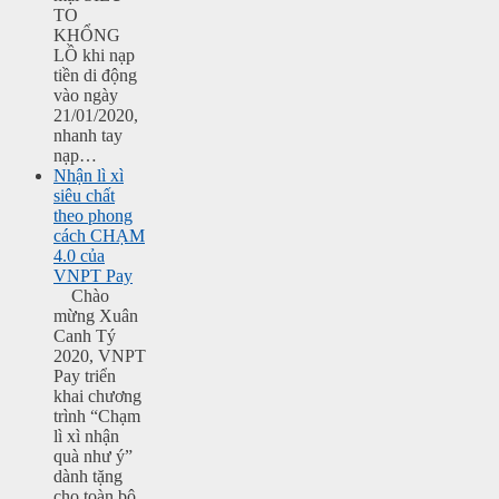
TO
KHỔNG
LỒ khi nạp
tiền di động
vào ngày
21/01/2020,
nhanh tay
nạp…
Nhận lì xì
siêu chất
theo phong
cách CHẠM
4.0 của
VNPT Pay
Chào
mừng Xuân
Canh Tý
2020, VNPT
Pay triển
khai chương
trình “Chạm
lì xì nhận
quà như ý”
dành tặng
cho toàn bộ