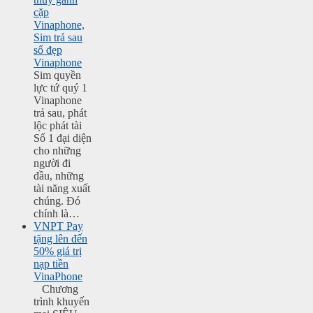
cặp
Vinaphone,
Sim trả sau
số đẹp
Vinaphone
Sim quyền
lực tứ quý 1
Vinaphone
trả sau, phát
lộc phát tài
Số 1 đại diện
cho những
người đi
đầu, những
tài năng xuất
chúng. Đó
chính là…
VNPT Pay
tặng lên đến
50% giá trị
nạp tiền
VinaPhone
Chương
trình khuyến