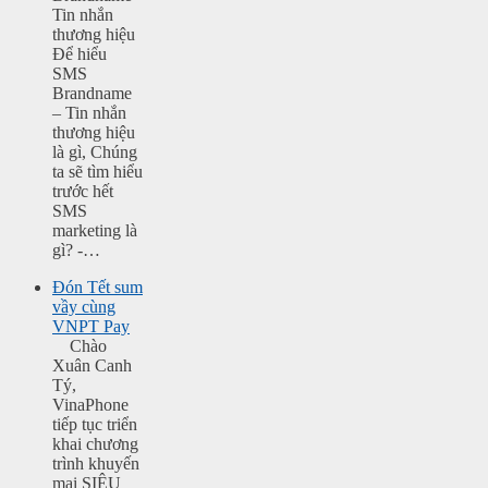
Tin nhắn
thương hiệu
Để hiểu
SMS
Brandname
– Tin nhắn
thương hiệu
là gì, Chúng
ta sẽ tìm hiểu
trước hết
SMS
marketing là
gì? -…
Đón Tết sum
vầy cùng
VNPT Pay
Chào
Xuân Canh
Tý,
VinaPhone
tiếp tục triển
khai chương
trình khuyến
mại SIÊU