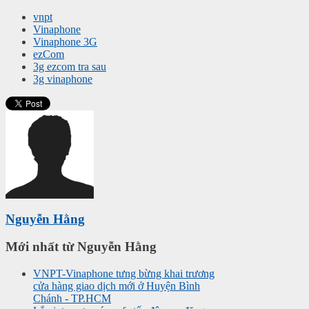
vnpt
Vinaphone
Vinaphone 3G
ezCom
3g ezcom tra sau
3g vinaphone
Nguyễn Hằng
Mới nhất từ Nguyễn Hằng
VNPT-Vinaphone tưng bừng khai trương
cửa hàng giao dịch mới ở Huyện Bình
Chánh - TP.HCM