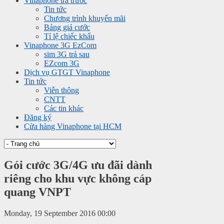
Vinaphone trả trước
Tin tức
Chương trình khuyến mãi
Bảng giá cước
Tỉ lệ chiếc khấu
Vinaphone 3G EzCom
sim 3G trả sau
EZcom 3G
Dịch vụ GTGT Vinaphone
Tin tức
Viễn thông
CNTT
Các tin khác
Đăng ký
Cửa hàng Vinaphone tại HCM
Gói cước 3G/4G ưu đãi dành
riêng cho khu vực không cáp
quang VNPT
Monday, 19 September 2016 00:00