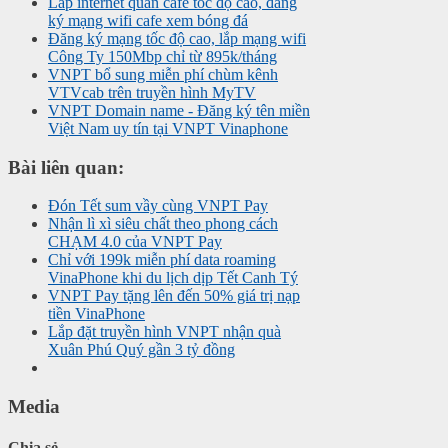
Lắp internet quán cafe tốc độ cao, đăng
ký mạng wifi cafe xem bóng đá
Đăng ký mạng tốc độ cao, lắp mạng wifi
Công Ty 150Mbp chỉ từ 895k/tháng
VNPT bổ sung miễn phí chùm kênh
VTVcab trên truyền hình MyTV
VNPT Domain name - Đăng ký tên miền
Việt Nam uy tín tại VNPT Vinaphone
Bài liên quan:
Đón Tết sum vầy cùng VNPT Pay
Nhận lì xì siêu chất theo phong cách
CHẠM 4.0 của VNPT Pay
Chỉ với 199k miễn phí data roaming
VinaPhone khi du lịch dịp Tết Canh Tý
VNPT Pay tặng lên đến 50% giá trị nạp
tiền VinaPhone
Lắp đặt truyền hình VNPT nhận quà
Xuân Phú Quý gần 3 tỷ đồng
Media
Chia sẻ