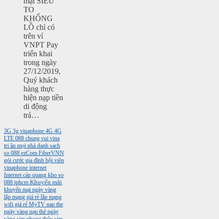
mại SIÊU
TO
KHỔNG
LỒ chỉ có
trên ví
VNPT Pay
triển khai
trong ngày
27/12/2019,
Quý khách
hàng thực
hiện nạp tiền
di động
trả…
3G
3g vinaphone
4G
4G
LTE
088
chung vui vina
tri ân mọi nhà
danh sach
so 088
ezCom
FiberVNN
gói cước gia đình
hội viên
vinaphone
internet
Internet cáp quang
kho so
088 tphcm
Khuyến mãi
khuyến mại ngày vàng
lắp mạng giá rẻ
lắp mạng
wifi giá rẻ
MyTV
nap the
ngày vàng
nạp thẻ ngày
vàng
sim phong thủy
sim