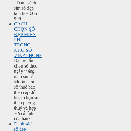
Danh sách
sim số đẹp
tam hoa 666
999…
CÁCH
CHỌN SỐ
ĐẸP MIỄN
PHÍ
TRONG
KHO SỐ
VINAPHONE
Bạn muốn
chọn số theo
ngày tháng
năm sinh?
Muốn chọn
số thuê bao
theo cặp đôi
hoặc chọn số
theo phong
thuỷ và hợp
với cá tính
của bạn?…
Danh sách
số đẹp