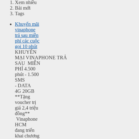
Xem nhiều
Bài mới
Tags
Khuyến mãi
vinaphone
trả sau miễn
phí các cuộc
gọi 10 phút
KHUYẾN
MẠI VINAPHONE TRẢ
SAU MIỄN
PHÍ 4.500
phút - 1.500
SMS
- DATA
4G 20GB
**Tặng
voucher trị
giá 2,4 triệu
đồng**
Vinaphone
HCM
đang triển
khai chương