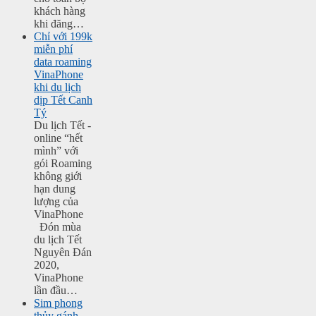
khách hàng
khi đăng…
Chỉ với 199k
miễn phí
data roaming
VinaPhone
khi du lịch
dịp Tết Canh
Tý
Du lịch Tết -
online “hết
mình” với
gói Roaming
không giới
hạn dung
lượng của
VinaPhone
Đón mùa
du lịch Tết
Nguyên Đán
2020,
VinaPhone
lần đầu…
Sim phong
thủy gánh