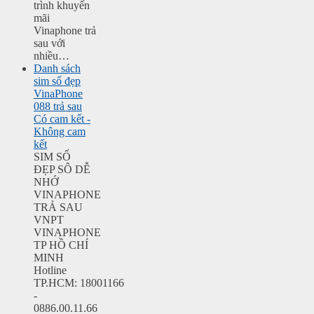
trình khuyến
mãi
Vinaphone trả
sau với
nhiều…
Danh sách
sim số đẹp
VinaPhone
088 trả sau
Có cam kết -
Không cam
kết
SIM SỐ
ĐẸP SÔ DỄ
NHỚ
VINAPHONE
TRẢ SAU
VNPT
VINAPHONE
TP HỒ CHÍ
MINH
Hotline
TP.HCM: 18001166
-
0886.00.11.66