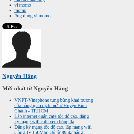
ví momo
momo
ứng dụng ví momo
Nguyễn Hằng
Mới nhất từ Nguyễn Hằng
VNPT-Vinaphone tưng bừng khai trương
cửa hàng giao dịch mới ở Huyện Bình
Chánh - TP.HCM
Lắp internet quán cafe tốc độ cao, đăng
ký mạng wifi cafe xem bóng đá
Đăng ký mạng tốc độ cao, lắp mạng wifi
Công Ty 150Mbp chỉ từ 895k/tháng