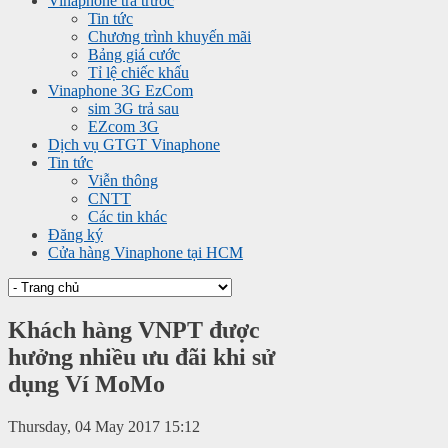
Vinaphone trả trước
Tin tức
Chương trình khuyến mãi
Bảng giá cước
Tỉ lệ chiếc khấu
Vinaphone 3G EzCom
sim 3G trả sau
EZcom 3G
Dịch vụ GTGT Vinaphone
Tin tức
Viễn thông
CNTT
Các tin khác
Đăng ký
Cửa hàng Vinaphone tại HCM
Khách hàng VNPT được
hưởng nhiều ưu đãi khi sử
dụng Ví MoMo
Thursday, 04 May 2017 15:12