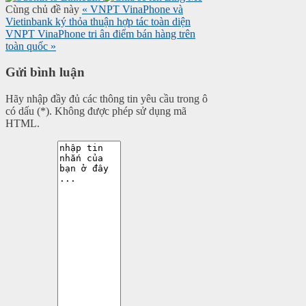
Cùng chủ đề này
« VNPT VinaPhone và
Vietinbank ký thỏa thuận hợp tác toàn diện
VNPT VinaPhone tri ân điểm bán hàng trên
toàn quốc »
Gửi bình luận
Hãy nhập đầy đủ các thông tin yêu cầu trong ô
có dấu (*). Không được phép sử dụng mã
HTML.