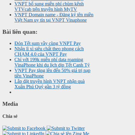
VNPT bổ sung miễn phí chùm kênh
VTVcab trên truyền hình MyTV
VNPT Domain name - Đăng ký tên miền
Việt Nam uy tín tại VNPT Vinaphone
Bài liên quan:
Đón Tết sum vầy cùng VNPT Pay
Nhận lì xì siêu chất theo phong cách
CHẠM 4.0 của VNPT Pay
Chỉ với 199k miễn phí data roaming
VinaPhone khi du lịch dịp Tết Canh Tý
VNPT Pay tặng lên đến 50% giá trị nạp
tiền VinaPhone
Lắp đặt truyền hình VNPT nhận quà
Xuân Phú Quý gần 3 tỷ đồng
Media
Chia sẻ