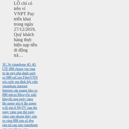
LỒ chỉ có
trên ví
VNPT Pay
triển khai
trong ngày
27/12/2019,
Quý khách
hàng thực
hiện nạp tiền
di động
trả…
3G
3g vinaphone
4G
4G
LTE
088
chung vui vina
tri ân mọi nhà
danh sach
so 088
ezCom
FiberVNN
gói cước gia đình
hội viên
vinaphone
internet
Internet cáp quang
kho so
088 tphcm
Khuyến mãi
khuyến mại ngày vàng
lắp mạng giá rẻ
lắp mạng
wifi giá rẻ
MyTV
nap the
ngày vàng
nạp thẻ ngày
vàng
sim phong thủy
sim
so vina 088
sim số đẹp
sim trả sau
sim vianphone