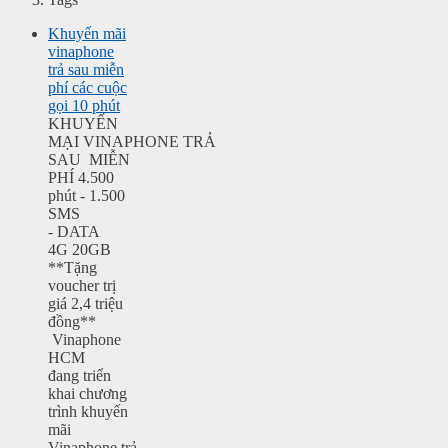
Khuyến mãi
vinaphone
trả sau miễn
phí các cuộc
gọi 10 phút
KHUYẾN
MẠI VINAPHONE TRẢ
SAU MIỄN
PHÍ 4.500
phút - 1.500
SMS
- DATA
4G 20GB
**Tặng
voucher trị
giá 2,4 triệu
đồng**
Vinaphone
HCM
đang triển
khai chương
trình khuyến
mãi
Vinaphone trả