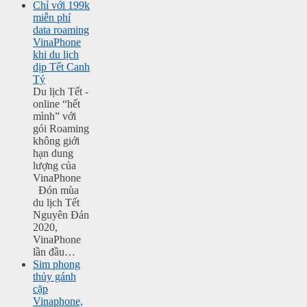
Chỉ với 199k
miễn phí
data roaming
VinaPhone
khi du lịch
dịp Tết Canh
Tý
Du lịch Tết -
online “hết
mình” với
gói Roaming
không giới
hạn dung
lượng của
VinaPhone
Đón mùa
du lịch Tết
Nguyên Đán
2020,
VinaPhone
lần đầu…
Sim phong
thủy gánh
cặp
Vinaphone,