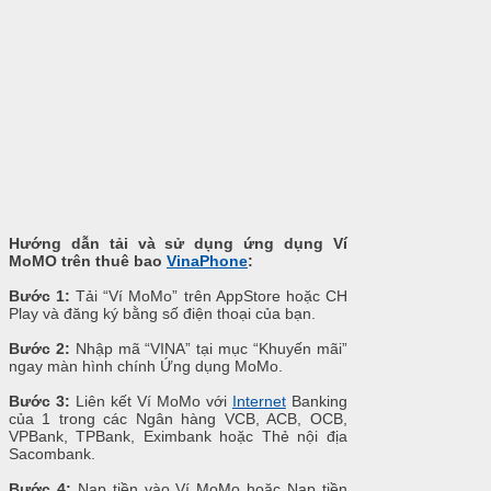
Hướng dẫn tải và sử dụng ứng dụng Ví
MoMO trên thuê bao
VinaPhone
:
Bước 1:
Tải “Ví MoMo” trên AppStore hoặc CH
Play và đăng ký bằng số điện thoại của bạn.
Bước 2:
Nhập mã “VINA” tại mục “Khuyến mãi”
ngay màn hình chính Ứng dụng MoMo.
Bước 3:
Liên kết Ví MoMo với
Internet
Banking
của 1 trong các Ngân hàng VCB, ACB, OCB,
VPBank, TPBank, Eximbank hoặc Thẻ nội địa
Sacombank.
Bước 4:
Nạp tiền vào Ví MoMo hoặc Nạp tiền