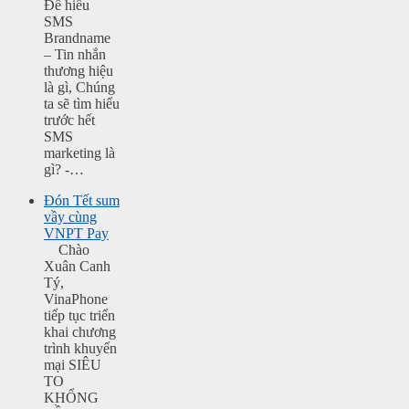
Để hiểu
SMS
Brandname
– Tin nhắn
thương hiệu
là gì, Chúng
ta sẽ tìm hiểu
trước hết
SMS
marketing là
gì? -…
Đón Tết sum
vầy cùng
VNPT Pay
Chào
Xuân Canh
Tý,
VinaPhone
tiếp tục triển
khai chương
trình khuyến
mại SIÊU
TO
KHỔNG