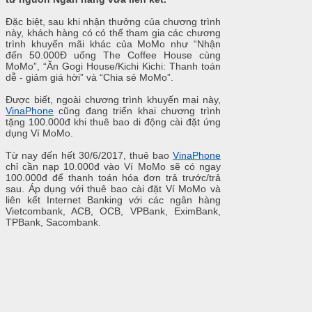
Đặc biệt, sau khi nhận thưởng của chương trình
này, khách hàng có có thể tham gia các chương
trình khuyến mãi khác của MoMo như “Nhận
đến 50.000Đ uống The Coffee House cùng
MoMo”, “Ăn Gogi House/Kichi Kichi: Thanh toán
dễ - giảm giá hời” và “Chia sẻ MoMo”.
Được biết, ngoài chương trình khuyến mại này,
VinaPhone
cũng đang triển khai chương trình
tặng 100.000đ khi thuê bao di động cài đặt ứng
dụng Ví MoMo.
Từ nay đến hết 30/6/2017, thuê bao
VinaPhone
chỉ cần nạp 10.000đ vào Ví MoMo sẽ có ngay
100.000đ để thanh toán hóa đơn trả trước/trả
sau. Áp dụng với thuê bao cài đặt Ví MoMo và
liên kết Internet Banking với các ngân hàng
Vietcombank, ACB, OCB, VPBank, EximBank,
TPBank, Sacombank.