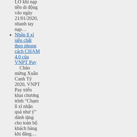
LỒ khi nạp
tiền di động
vào ngày
21/01/2020,
nhanh tay
nạp…
Nhận lì xì
siêu chất
theo phong
cách CHẠM
4.0 của
VNPT Pay
Chào
mừng Xuân
Canh Tý
2020, VNPT
Pay triển
khai chương
trình “Chạm
lì xì nhận
quà như ý”
dành tặng
cho toàn bộ
khách hàng
khi đăng…