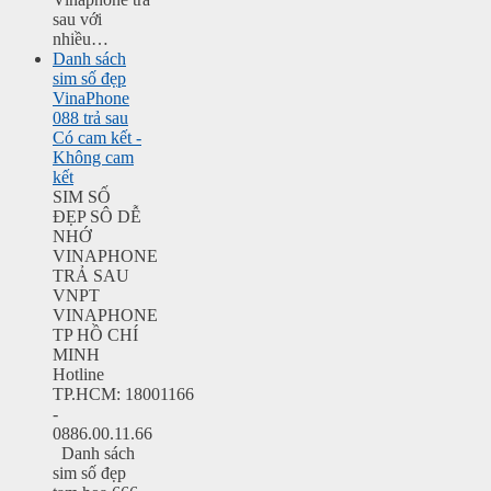
sau với
nhiều…
Danh sách
sim số đẹp
VinaPhone
088 trả sau
Có cam kết -
Không cam
kết
SIM SỐ
ĐẸP SÔ DỄ
NHỚ
VINAPHONE
TRẢ SAU
VNPT
VINAPHONE
TP HỒ CHÍ
MINH
Hotline
TP.HCM: 18001166
-
0886.00.11.66
Danh sách
sim số đẹp