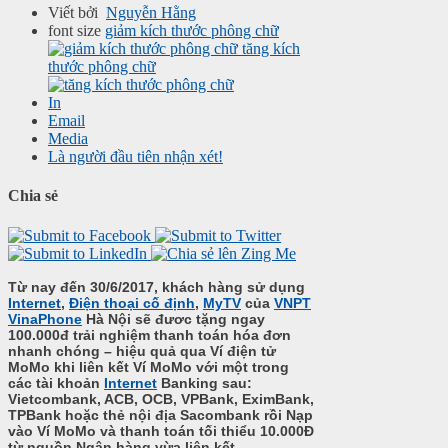
Viết bởi
Nguyễn Hằng
font size
giảm kích thước phông chữ
tăng kích
thước phông chữ
In
Email
Media
Là người đầu tiên nhận xét!
Chia sẻ
Từ nay đến 30/6/2017, khách hàng sử dụng
Internet
,
Điện thoại cố định
,
MyTV
của
VNPT
VinaPhone
Hà Nội sẽ đươc tặng ngay
100.000đ trải nghiệm thanh toán hóa đơn
nhanh chóng – hiệu quả qua Ví điện tử
MoMo khi liên kết Ví MoMo với một trong
các tài khoản
Internet
Banking sau:
Vietcombank, ACB, OCB, VPBank, EximBank,
TPBank hoặc thẻ nội địa Sacombank rồi Nạp
vào Ví MoMo và thanh toán tối thiểu 10.000Đ
từ nguồn Ngân hàng vừa liên kết.