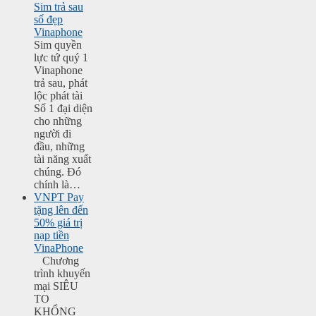
Sim trả sau
số đẹp
Vinaphone
Sim quyền
lực tứ quý 1
Vinaphone
trả sau, phát
lộc phát tài
Số 1 đại diện
cho những
người đi
đầu, những
tài năng xuất
chúng. Đó
chính là…
VNPT Pay
tặng lên đến
50% giá trị
nạp tiền
VinaPhone
Chương
trình khuyến
mại SIÊU
TO
KHỔNG