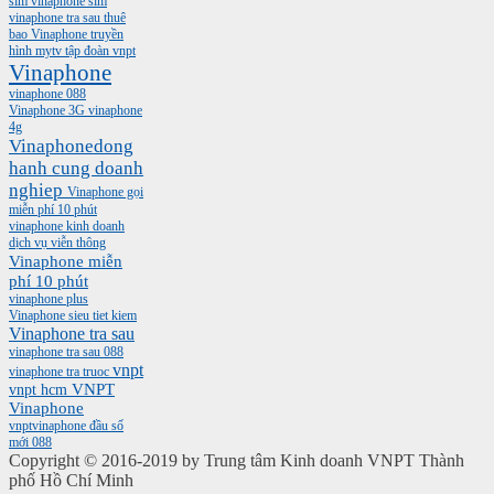
sim vinaphone
sim
vinaphone tra sau
thuê
bao Vinaphone
truyền
hình mytv
tập đoàn vnpt
Vinaphone
vinaphone 088
Vinaphone 3G
vinaphone
4g
Vinaphonedong
hanh cung doanh
nghiep
Vinaphone gọi
miễn phí 10 phút
vinaphone kinh doanh
dịch vụ viễn thông
Vinaphone miễn
phí 10 phút
vinaphone plus
Vinaphone sieu tiet kiem
Vinaphone tra sau
vinaphone tra sau 088
vnpt
vinaphone tra truoc
vnpt hcm
VNPT
Vinaphone
vnptvinaphone
đầu số
mới 088
Copyright © 2016-2019 by Trung tâm Kinh doanh VNPT Thành
phố Hồ Chí Minh