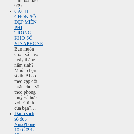
tam hoa 666
999…
CÁCH
CHỌN SỐ
ĐẸP MIỄN
PHÍ
TRONG
KHO SỐ
VINAPHONE
Bạn muốn
chọn số theo
ngày tháng
năm sinh?
Muốn chọn
số thuê bao
theo cặp đôi
hoặc chọn số
theo phong
thuỷ và hợp
với cá tính
của bạn?…
Danh sách
số đẹp
VinaPhone
10 số 091-