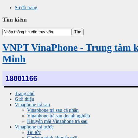
Sơ đồ trang
Tìm kiếm
VNPT VinaPhone - Trung tâm 
Minh
18001166
Trang chủ
Giới thiệu
Vinaphone trả sau
Vinaphone trả sau cá nhân
Vinaphone trả sau doanh nghiệp
Khuyến mãi Vinaphone trả sau
Vinaphone trả trước
Tin tức
Chương trình khuyến mãi