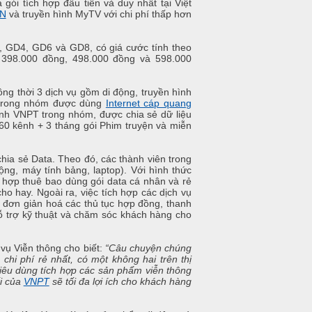
 gói tích hợp đầu tiên và duy nhất tại Việt
NN
và truyền hình MyTV với chi phí thấp hơn
 GD4, GD6 và GD8, có giá cước tính theo
 398.000 đồng, 498.000 đồng và 598.000
ng thời 3 dịch vụ gồm di động, truyền hình
 trong nhóm được dùng
Internet cáp quang
nh VNPT trong nhóm, được chia sẻ dữ liệu
60 kênh + 3 tháng gói Phim truyện và miễn
chia sẻ Data. Theo đó, các thành viên trong
ộng, máy tính bảng, laptop). Với hình thức
hợp thuê bao dùng gói data cá nhân và rẻ
ho hay. Ngoài ra, việc tích hợp các dịch vụ
n đơn giản hoá các thủ tục hợp đồng, thanh
hỗ trợ kỹ thuật và chăm sóc khách hàng cho
ụ Viễn thông cho biết:
“Câu chuyện chúng
chi phí rẻ nhất, có một không hai trên thị
iêu dùng tích hợp các sản phẩm viễn thông
ối của
VNPT
sẽ tối đa lợi ích cho khách hàng