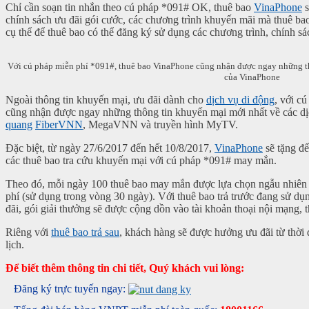
Chỉ cần soạn tin nhắn theo cú pháp *091# OK, thuê bao
VinaPhone
s
chính sách ưu đãi gói cước, các chương trình khuyến mãi mà thuê b
cụ thể để thuê bao có thể đăng ký sử dụng các chương trình, chính s
Với cú pháp miễn phí *091#, thuê bao VinaPhone cũng nhận được ngay những th
của VinaPhone
Ngoài thông tin khuyến mại, ưu đãi dành cho
dịch vụ di động
, với c
cũng nhận được ngay những thông tin khuyến mại mới nhất về các d
quang
FiberVNN
, MegaVNN và truyền hình MyTV.
Đặc biệt, từ ngày 27/6/2017 đến hết 10/8/2017,
VinaPhone
sẽ tặng đ
các thuê bao tra cứu khuyến mại với cú pháp *091# may mắn.
Theo đó, mỗi ngày 100 thuê bao may mắn được lựa chọn ngẫu nhiên 
phí (sử dụng trong vòng 30 ngày). Với thuê bao trả trước đang sử dụ
đãi, gói giải thưởng sẽ được cộng dồn vào tài khoản thoại nội mạng, 
Riêng với
thuê bao trả sau
, khách hàng sẽ được hưởng ưu đãi từ thời
lịch.
Để biết thêm thông tin chi tiết, Quý khách vui lòng:
Đăng ký trực tuyến ngay: