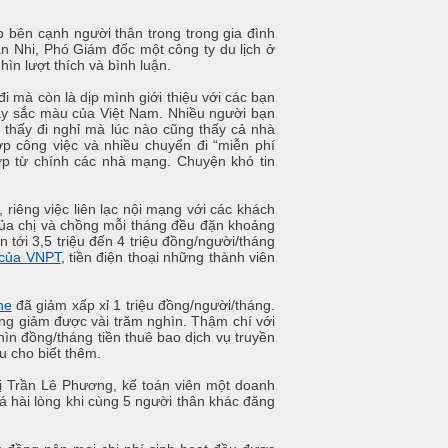
bên cạnh người thân trong trong gia đình
an Nhi, Phó Giám đốc một công ty du lịch ở
ìn lượt thích và bình luận.
 mà còn là dịp mình giới thiệu với các bạn
 đầy sắc màu của Việt Nam. Nhiều người bạn
g thấy đi nghỉ mà lúc nào cũng thấy cả nhà
hợp công việc và nhiều chuyến đi “miễn phí
hợp từ chính các nhà mạng. Chuyện khó tin
 riêng việc liên lạc nội mạng với các khách
 của chị và chồng mỗi tháng đều đặn khoảng
n tới 3,5 triệu đến 4 triệu đồng/người/tháng
 của VNPT
, tiền điện thoại những thành viên
ne
đã giảm xấp xỉ 1 triệu đồng/người/tháng.
ũng giảm được vài trăm nghìn. Thậm chí với
ìn đồng/tháng tiền thuê bao dịch vụ truyền
u cho biết thêm.
chị Trần Lê Phương, kế toán viên một doanh
á hài lòng khi cùng 5 người thân khác đăng