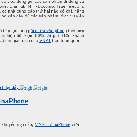
g đó việc đóng gói các sản phẩm di động và
one, StarHub, NTT-Docomo, True Telecom,
a có nhà cung cấp thứ hai nào có khả năng
ng cấp đầy đủ các sản phẩm, dịch vụ viễn
 tiếp tục tung
gói cước văn phòng
tích hợp
nghiệp tiết kiệm 50% chi phí. Hiện khách
c điểm giao dịch của
VNPT
trên toàn quốc.
h tại đây
VinaPhone
h khuyến mại nào,
VNPT VinaPhone
vừa