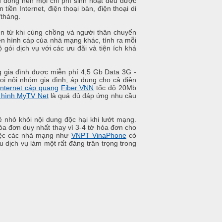
 đồng nên mọi chi phí sinh hoạt đều được
tiền Internet, điện thoại bàn, điện thoại di
/tháng.
ên từ khi cùng chồng và người thân chuyển
ền hình cáp của nhà mạng khác, tính ra mỗi
gói dịch vụ với các ưu đãi và tiện ích khá
ng gia đình được miễn phí 4,5 Gb Data 3G -
ọi nội nhóm gia đình, áp dụng cho cả điện
Internet cáp quang
Fiber VNN
tốc độ 20Mb
 hình MyTV Net
là quá đủ đáp ứng nhu cầu
 nhỏ khỏi nội dung độc hại khi lướt mạng.
óa đơn duy nhất thay vì 3-4 tờ hóa đơn cho
việc các nhà mạng như
VNPT VinaPhone
có
u dịch vụ làm một rất đáng trân trọng trong