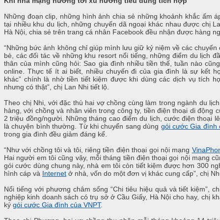
Khi nhà mạng hướng tới xu hướng tiêu dùng tích hợp
Những đoạn clip, những hình ảnh chia sẻ những khoảnh khắc ấm áp 
tại nhiều khu du lịch, những chuyến dã ngoại khác nhau được chị L
Hà Nội, chia sẻ trên trang cá nhân Facebook đều nhận được hàng ngh
“Những bức ảnh không chỉ giúp mình lưu giữ kỷ niệm về các chuyến đi
bè, các đối tác về những khu resort nổi tiếng, những điểm du lịch
thân của mình cũng hỏi: Sao gia đình nhiều tiền thế, tuần nào cũn
online. Thực tế ít ai biết, nhiều chuyến đi của gia đình là sự kết 
khác” chính là nhờ tiền tiết kiệm được khi dùng các dịch vụ tích 
nhưng có thật”, chị Lan Nhi tiết lộ.
Theo chị Nhi, với đặc thù hai vợ chồng cùng làm trong ngành du lịch,
hàng, với chồng và nhân viên trong công ty, tiền điện thoại di động
2 triệu đồng/người. Những tháng cao điểm du lịch, cước điện thoại lê
là chuyện bình thường. Từ khi chuyển sang dùng
gói cước Gia đình
trong gia đình đều giảm đáng kể.
“Như với chồng tôi và tôi, riêng tiền điện thoại gọi nội mạng
VinaPho
Hai người em tôi cũng vậy, mỗi tháng tiền điện thoại gọi nội mạng c
gói cước dùng chung này, nhà em tôi còn tiết kiệm được hơn 300 ngh
hình cáp và
Internet
ở nhà, vốn do một đơn vị khác cung cấp”, chị Nh
Nổi tiếng với phương châm sống “Chi tiêu hiệu quả và tiết kiệm”, 
nghiệp kinh doanh sách có trụ sở ở Cầu Giấy, Hà Nội cho hay, chị kh
ký
gói cước Gia đình của VNPT
.