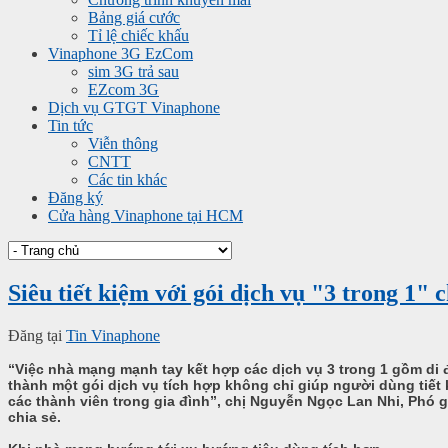
Bảng giá cước
Tỉ lệ chiếc khấu
Vinaphone 3G EzCom
sim 3G trả sau
EZcom 3G
Dịch vụ GTGT Vinaphone
Tin tức
Viễn thông
CNTT
Các tin khác
Đăng ký
Cửa hàng Vinaphone tại HCM
Siêu tiết kiệm với gói dịch vụ "3 trong 1
Đăng tại
Tin Vinaphone
“Việc nhà mạng mạnh tay kết hợp các dịch vụ 3 trong 1 gồm di đ
thành một gói dịch vụ tích hợp không chỉ giúp người dùng tiết 
các thành viên trong gia đình”, chị Nguyễn Ngọc Lan Nhi, Phó g
chia sẻ.