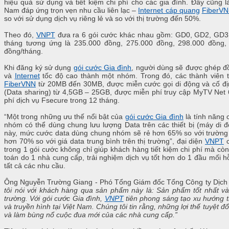
hiệu quả sử dụng và tiết kiệm chi phí cho các gia đình. Đây cũng là
Nam đáp ứng trọn vẹn nhu cầu liên lạc –
Internet cáp quang
FiberV
so với sử dụng dịch vụ riêng lẻ và so với thị trường đến 50%.
Theo đó,
VNPT
đưa ra 6 gói cước khác nhau gồm: GD0, GD2, GD3,
tháng tương ứng là 235.000 đồng, 275.000 đồng, 298.000 đồng,
đồng/tháng.
Khi đăng ký sử dụng
gói cước Gia đình
, người dùng sẽ được ghép đồ
và
Internet
tốc độ cao thành một nhóm. Trong đó, các thành viên
FiberVNN
từ 20MB đến 30MB, được miễn cước gọi di động và cố đị
(Data sharing) từ 4,5GB – 25GB, được miễn phí truy cập MyTV Net 
phí dịch vụ Fsecure trong 12 tháng.
“Một trong những ưu thế nổi bật của
gói cước Gia đình
là tính năng 
nhóm có thể dùng chung lưu lượng Data trên các thiết bị (máy di đ
này, mức cước data dùng chung nhóm sẽ rẻ hơn 65% so với trường 
hơn 70% so với giá data trung bình trên thị trường”, đại diện
VNPT
c
trong 1 gói cước không chỉ giúp khách hàng tiết kiệm chi phí mà cò
toán do 1 nhà cung cấp, trải nghiệm dịch vụ tốt hơn do 1 đầu mối 
tất cả các nhu cầu.
Ông Nguyễn Trường Giang - Phó Tổng Giám đốc Tổng Công ty Dịch v
tôi nói với khách hàng qua sản phẩm này là: Sản phẩm tốt nhất và 
trường. Với gói cước Gia đình,
VNPT
tiên phong sáng tạo xu hướng t
và truyền hình tại Việt Nam. Chúng tôi tin rằng, những lợi thế tuyệt đ
và làm bùng nổ cuộc đua mới của các nhà cung cấp.”