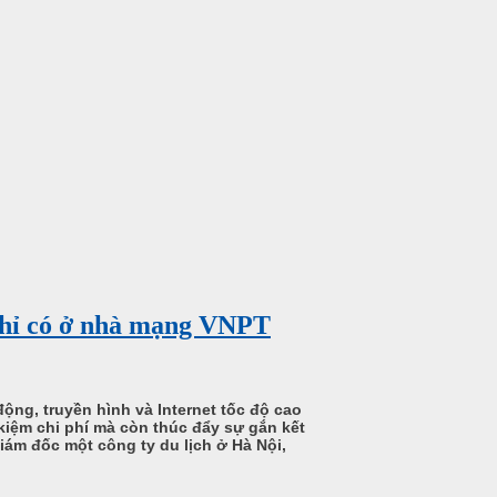
" chỉ có ở nhà mạng VNPT
ộng, truyền hình và Internet tốc độ cao
kiệm chi phí mà còn thúc đẩy sự gắn kết
iám đốc một công ty du lịch ở Hà Nội,