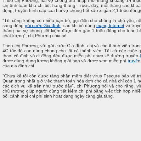
Theo chị Phương, hai vợ chồng thu nhập mỗi tháng khoảng 14 triệu
chị tính toán khá chi tiết hàng tháng. Trước đây, mỗi tháng các khoản 
động, truyền hình cáp của hai vợ chồng hết xấp xỉ gần 2,1 triệu đồng
“Tôi cũng không có nhiều bạn bè, gọi điện cho chồng là chủ yếu, n
sang dùng
gói cước Gia đình
, sau khi bỏ dùng
mạng Internet
và truy
tháng hai vợ chồng tiết kiệm được đến gần 1 triệu đồng cho toàn bộ 
chất lượng”, chị Phương chia sẻ.
Theo chị Phương, với gói cước Gia đình, chị và các thành viên tro
4G tốc độ cao dùng chung cho tất cả thành viên. Tất cả các cuộc g
thoại cố định và di động đều được miễn phí chưa kể đường truyền
được dùng dung lượng không giới hạn và được xem miễn phí
truyền
của gia đình chị.
“Chưa kể tôi còn được tặng phần mềm diệt virus Fsecure bảo vệ trẻ
Quan trọng nhất giờ việc thanh toán hóa đơn cho cả nhà chỉ còn 1 h
các dịch vụ kể trên như trước đây”, chị Phương nói và cho rằng, 
chủ trương giúp người dùng tiết kiệm chi phí bằng việc tích hợp nhiề
bối cảnh mọi chi phí sinh hoạt đang ngày càng gia tăng.