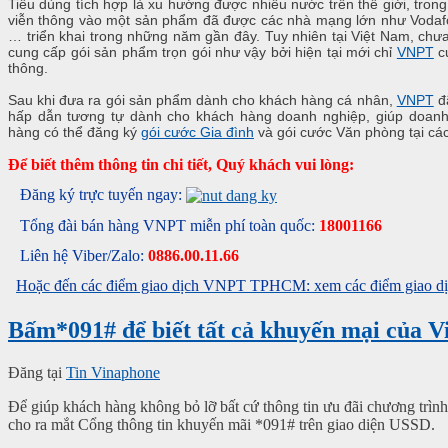
Tiêu dùng tích hợp là xu hướng được nhiều nước trên thế giới, tron
viễn thông vào một sản phẩm đã được các nhà mạng lớn như Vodaf
… triển khai trong những năm gần đây. Tuy nhiên tại Việt Nam, chư
cung cấp gói sản phẩm trọn gói như vậy bởi hiện tại mới chỉ
VNPT
cu
thông.
Sau khi đưa ra gói sản phẩm dành cho khách hàng cá nhân,
VNPT
đã
hấp dẫn tương tự dành cho khách hàng doanh nghiệp, giúp doanh 
hàng có thể đăng ký
gói cước Gia đình
và gói cước Văn phòng tại cá
Để biết thêm thông tin chi tiết, Quý khách vui lòng:
Đăng ký trực tuyến ngay:
Tổng đài bán hàng VNPT miễn phí toàn quốc:
18001166
Liên hệ Viber/Zalo:
0886.00.11.66
Hoặc đến các điểm giao dịch VNPT TPHCM: xem các điểm giao dịc
Bấm*091# để biết tất cả khuyến mại của 
Đăng tại
Tin Vinaphone
Để giúp khách hàng không bỏ lỡ bất cứ thông tin ưu đãi chương trìn
cho ra mắt Cổng thông tin khuyến mãi *091# trên giao diện USSD.