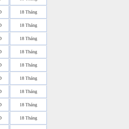
D
18 Tháng
D
18 Tháng
D
18 Tháng
D
18 Tháng
D
18 Tháng
D
18 Tháng
D
18 Tháng
D
18 Tháng
D
18 Tháng