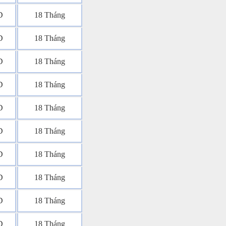
D
18 Tháng
D
18 Tháng
D
18 Tháng
D
18 Tháng
D
18 Tháng
D
18 Tháng
D
18 Tháng
D
18 Tháng
D
18 Tháng
D
18 Tháng