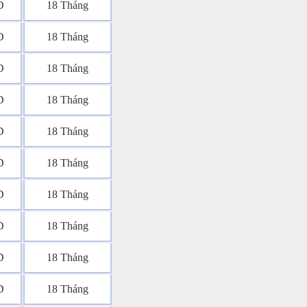
D
18 Tháng
D
18 Tháng
D
18 Tháng
D
18 Tháng
D
18 Tháng
D
18 Tháng
D
18 Tháng
D
18 Tháng
D
18 Tháng
D
18 Tháng