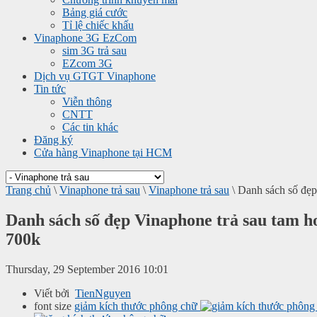
Bảng giá cước
Tỉ lệ chiếc khấu
Vinaphone 3G EzCom
sim 3G trả sau
EZcom 3G
Dịch vụ GTGT Vinaphone
Tin tức
Viễn thông
CNTT
Các tin khác
Đăng ký
Cửa hàng Vinaphone tại HCM
Trang chủ
\
Vinaphone trả sau
\
Vinaphone trả sau
\
Danh sách số đẹp
Danh sách số đẹp Vinaphone trả sau tam h
700k
Thursday, 29 September 2016 10:01
Viết bởi
TienNguyen
font size
giảm kích thước phông chữ