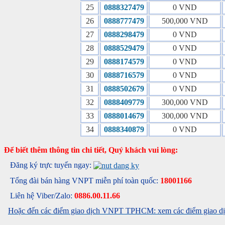
25
0888327479
0 VND
26
0888777479
500,000 VND
27
0888298479
0 VND
28
0888529479
0 VND
29
0888174579
0 VND
30
0888716579
0 VND
31
0888502679
0 VND
32
0888409779
300,000 VND
33
0888014679
300,000 VND
34
0888340879
0 VND
Để biết thêm thông tin chi tiết, Quý khách vui lòng:
Đăng ký trực tuyến ngay:
Tổng đài bán hàng VNPT miễn phí toàn quốc:
18001166
Liên hệ Viber/Zalo:
0886.00.11.66
Hoặc đến các điểm giao dịch VNPT TPHCM: xem các điểm giao dịc