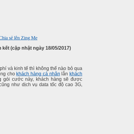
kết (cập nhật ngày 18/05/2017)
hí và kinh tế thì không thể nào bỏ qua
êng cho
khách hàng cá nhân
lẫn
khách
g gói cước này, khách hàng sẽ được
 cũng như dịch vụ data tốc độ cao 3G,