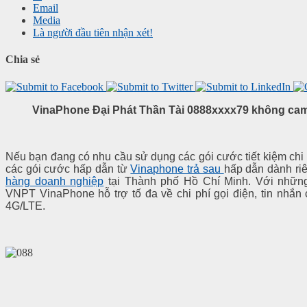
Email
Media
Là người đầu tiên nhận xét!
Chia sẻ
VinaPhone Đại Phát Thần Tài 0888xxxx79 không cam 
Nếu bạn đang có nhu cầu sử dụng các gói cước tiết kiệm chi p
các gói cước hấp dẫn từ
Vinaphone trả sau
hấp dẫn dành ri
hàng doanh nghiệp
tại Thành phố Hồ Chí Minh. Với nhữn
VNPT VinaPhone hỗ trợ tố đa về chi phí gọi điện, tin nhắn
4G/LTE.