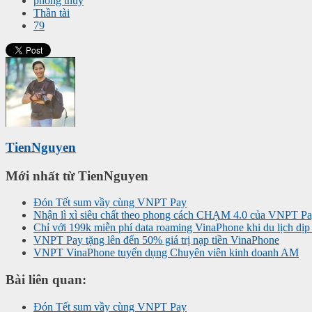
phong thủy
Thần tài
79
TienNguyen
Mới nhất từ TienNguyen
Đón Tết sum vầy cùng VNPT Pay
Nhận lì xì siêu chất theo phong cách CHẠM 4.0 của VNPT P
Chỉ với 199k miễn phí data roaming VinaPhone khi du lịch dị
VNPT Pay tặng lên đến 50% giá trị nạp tiền VinaPhone
VNPT VinaPhone tuyển dụng Chuyên viên kinh doanh AM
Bài liên quan:
Đón Tết sum vầy cùng VNPT Pay