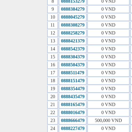
8
0888153279
0 VND
9
0888384279
0 VND
10
0888045279
0 VND
11
0888308279
0 VND
12
0888258279
0 VND
13
0888421379
0 VND
14
0888542379
0 VND
15
0888304379
0 VND
16
0888504379
0 VND
17
0888511479
0 VND
18
0888151479
0 VND
19
0888354479
0 VND
20
0888435479
0 VND
21
0888165479
0 VND
22
0888016479
0 VND
23
0888666479
500,000 VND
24
0888227479
0 VND