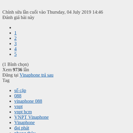
Chỉnh sửa lần cuối vào Thursday, 04 July 2019 14:46
Đánh giá bài này
1
2
3
4
5
(1 Bình chọn)
Xem
9736
lần
Đăng tại
Vinaphone trả sau
Tag
số cặp
088
vinaphone 088
vnpt
vnpt hcm
VNPT Vinaphone
Vinaphone
đại phát