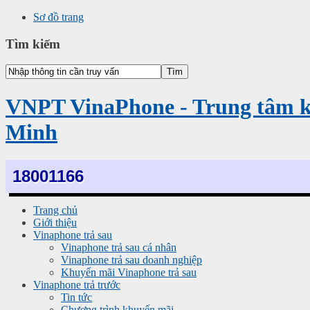
Sơ đồ trang
Tìm kiếm
VNPT VinaPhone - Trung tâm 
Minh
18001166
Trang chủ
Giới thiệu
Vinaphone trả sau
Vinaphone trả sau cá nhân
Vinaphone trả sau doanh nghiệp
Khuyến mãi Vinaphone trả sau
Vinaphone trả trước
Tin tức
Chương trình khuyến mãi