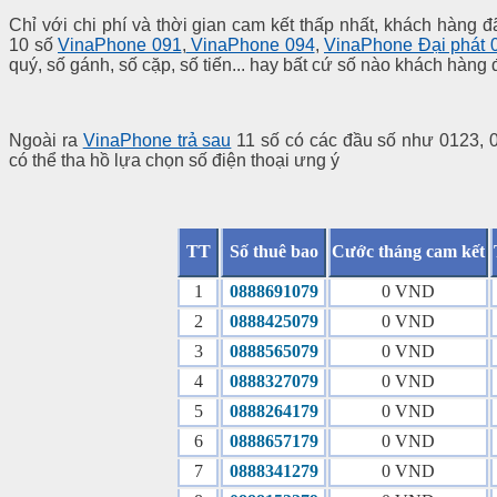
Chỉ với chi phí và thời gian cam kết thấp nhất, khách hàng
10 số
VinaPhone 091
,
VinaPhone 094
,
VinaPhone Đại phát 
quý, số gánh, số cặp, số tiến... hay bất cứ số nào khách hàng
Ngoài ra
VinaPhone trả sau
11 số có các đầu số như 0123, 
có thể tha hồ lựa chọn số điện thoại ưng ý
TT
Số thuê bao
Cước tháng cam kết
1
0888691079
0 VND
2
0888425079
0 VND
3
0888565079
0 VND
4
0888327079
0 VND
5
0888264179
0 VND
6
0888657179
0 VND
7
0888341279
0 VND