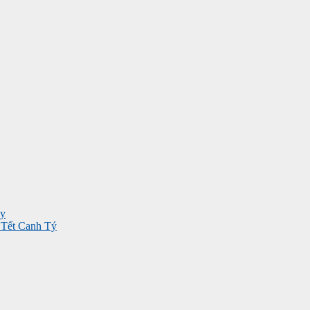
ay
p Tết Canh Tý