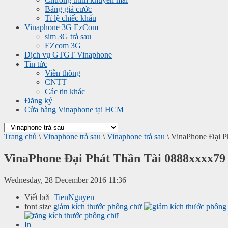
Bảng giá cước
Tỉ lệ chiếc khấu
Vinaphone 3G EzCom
sim 3G trả sau
EZcom 3G
Dịch vụ GTGT Vinaphone
Tin tức
Viễn thông
CNTT
Các tin khác
Đăng ký
Cửa hàng Vinaphone tại HCM
Trang chủ
\
Vinaphone trả sau
\
Vinaphone trả sau
\
VinaPhone Đại P
VinaPhone Đại Phát Thần Tài 0888xxxx79
Wednesday, 28 December 2016 11:36
Viết bởi
TienNguyen
font size
giảm kích thước phông chữ
In