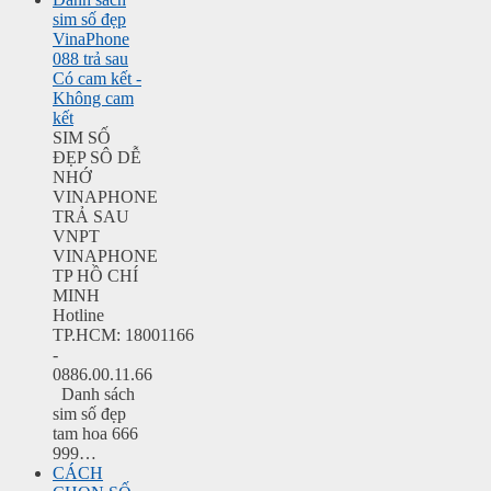
sim số đẹp
VinaPhone
088 trả sau
Có cam kết -
Không cam
kết
SIM SỐ
ĐẸP SÔ DỄ
NHỚ
VINAPHONE
TRẢ SAU
VNPT
VINAPHONE
TP HỒ CHÍ
MINH
Hotline
TP.HCM: 18001166
-
0886.00.11.66
Danh sách
sim số đẹp
tam hoa 666
999…
CÁCH