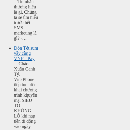
– Tin nhắn
thương hiệu
là gì, Chúng
ta sẽ tìm hiểu
trước hết
SMS
marketing là
gì? -…
Đón Tết sum
vầy cùng
VNPT Pay
Chào
Xuân Canh
Tý,
VinaPhone
tiếp tục triển
khai chương
trình khuyến
mại SIÊU
TO
KHỔNG
LỒ khi nạp
tiền di động
vào ngày