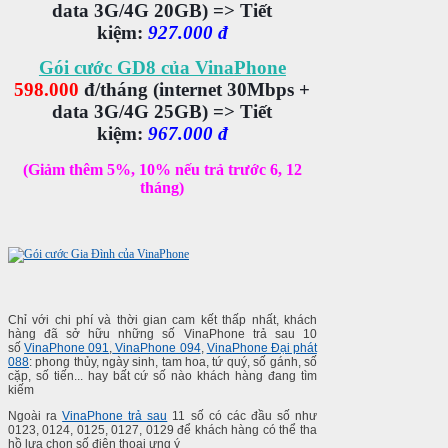
data 3G/4G
20GB
)
=> Tiết
kiệm:
927.000 đ
Gói cước GD8 của VinaPhone
598.000
đ/tháng
(internet
30Mbps
+
data 3G/4G
25GB
) =>
Tiết
kiệm:
967.000 đ
(Giảm thêm 5%, 10% nếu trả trước 6, 12
tháng)
Chỉ với chi phí và thời gian cam kết thấp nhất, khách
hàng đã sở hữu những số VinaPhone trả sau 10
số
VinaPhone 091
,
VinaPhone 094
,
VinaPhone Đại phát
088
: phong thủy, ngày sinh, tam hoa, tứ quý, số gánh, số
cặp, số tiến... hay bất cứ số nào khách hàng đang tìm
kiếm
Ngoài ra
VinaPhone trả sau
11 số có các đầu số như
0123, 0124, 0125, 0127, 0129 để khách hàng có thể tha
hồ lựa chọn số điện thoại ưng ý