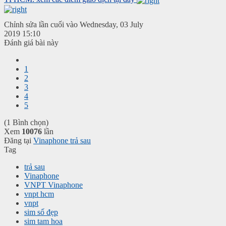
Chỉnh sửa lần cuối vào Wednesday, 03 July
2019 15:10
Đánh giá bài này
1
2
3
4
5
(1 Bình chọn)
Xem
10076
lần
Đăng tại
Vinaphone trả sau
Tag
trả sau
Vinaphone
VNPT Vinaphone
vnpt hcm
vnpt
sim số đẹp
sim tam hoa