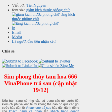
Viết bởi
TienNguyen
font size
giảm kích thước phông chữ
tăng kích
thước phông chữ
In
Email
Media
Là người đầu tiên nhận xét!
Chia sẻ
Sim phong thủy tam hoa 666
VinaPhone trả sau (cập nhật
19/12)
Nếu bạn đang có nhu cầu sử dụng các gói cước tiết
kiệm chi phí và kinh tế thì không thể nào bỏ qua các gói
cước hấp dẫn từ
Vinaphone trả sau
hấp dẫn dành riêng
cho
khách hàng cá nhân
lẫn
khách hàng doanh