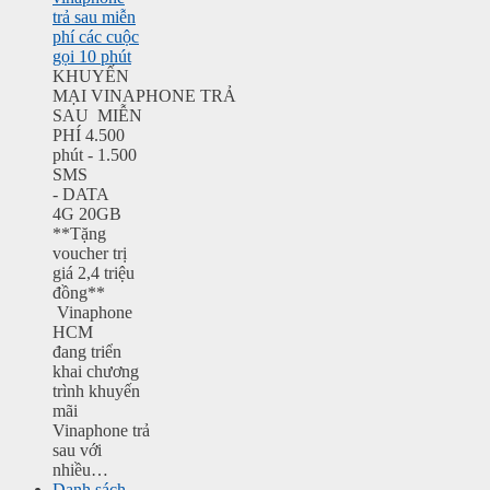
trả sau miễn
phí các cuộc
gọi 10 phút
KHUYẾN
MẠI VINAPHONE TRẢ
SAU MIỄN
PHÍ 4.500
phút - 1.500
SMS
- DATA
4G 20GB
**Tặng
voucher trị
giá 2,4 triệu
đồng**
Vinaphone
HCM
đang triển
khai chương
trình khuyến
mãi
Vinaphone trả
sau với
nhiều…
Danh sách