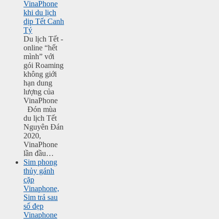
VinaPhone
khi du lịch
dịp Tết Canh
Tý
Du lịch Tết -
online “hết
mình” với
gói Roaming
không giới
hạn dung
lượng của
VinaPhone
Đón mùa
du lịch Tết
Nguyên Đán
2020,
VinaPhone
lần đầu…
Sim phong
thủy gánh
cặp
Vinaphone,
Sim trả sau
số đẹp
Vinaphone