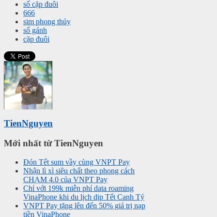
số cặp đuôi
666
sim phong thủy
số gánh
cặp đuôi
TienNguyen
Mới nhất từ TienNguyen
Đón Tết sum vầy cùng VNPT Pay
Nhận lì xì siêu chất theo phong cách
CHẠM 4.0 của VNPT Pay
Chỉ với 199k miễn phí data roaming
VinaPhone khi du lịch dịp Tết Canh Tý
VNPT Pay tặng lên đến 50% giá trị nạp
tiền VinaPhone