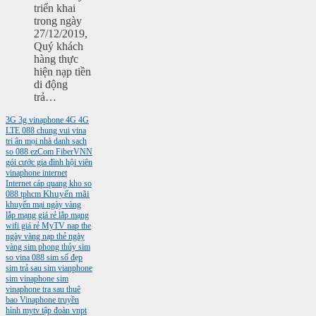
triển khai
trong ngày
27/12/2019,
Quý khách
hàng thực
hiện nạp tiền
di động
trả…
3G
3g vinaphone
4G
4G
LTE
088
chung vui vina
tri ân mọi nhà
danh sach
so 088
ezCom
FiberVNN
gói cước gia đình
hội viên
vinaphone
internet
Internet cáp quang
kho so
088 tphcm
Khuyến mãi
khuyến mại ngày vàng
lắp mạng giá rẻ
lắp mạng
wifi giá rẻ
MyTV
nap the
ngày vàng
nạp thẻ ngày
vàng
sim phong thủy
sim
so vina 088
sim số đẹp
sim trả sau
sim vianphone
sim vinaphone
sim
vinaphone tra sau
thuê
bao Vinaphone
truyền
hình mytv
tập đoàn vnpt