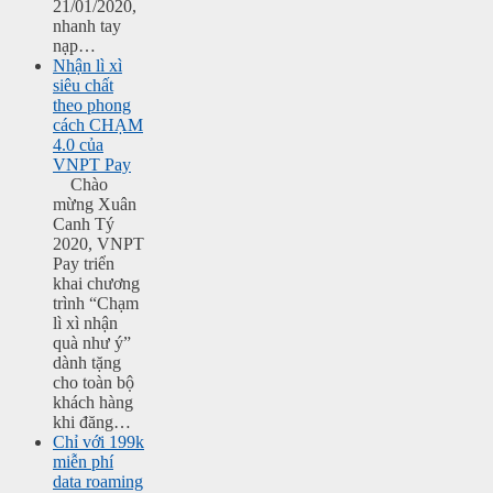
21/01/2020,
nhanh tay
nạp…
Nhận lì xì
siêu chất
theo phong
cách CHẠM
4.0 của
VNPT Pay
Chào
mừng Xuân
Canh Tý
2020, VNPT
Pay triển
khai chương
trình “Chạm
lì xì nhận
quà như ý”
dành tặng
cho toàn bộ
khách hàng
khi đăng…
Chỉ với 199k
miễn phí
data roaming