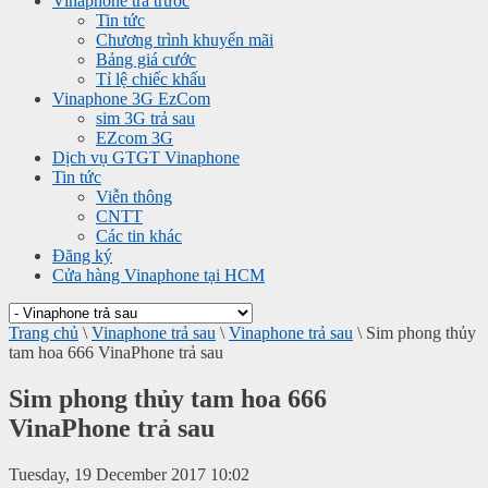
Vinaphone trả trước
Tin tức
Chương trình khuyến mãi
Bảng giá cước
Tỉ lệ chiếc khấu
Vinaphone 3G EzCom
sim 3G trả sau
EZcom 3G
Dịch vụ GTGT Vinaphone
Tin tức
Viễn thông
CNTT
Các tin khác
Đăng ký
Cửa hàng Vinaphone tại HCM
Trang chủ
\
Vinaphone trả sau
\
Vinaphone trả sau
\
Sim phong thủy
tam hoa 666 VinaPhone trả sau
Sim phong thủy tam hoa 666
VinaPhone trả sau
Tuesday, 19 December 2017 10:02