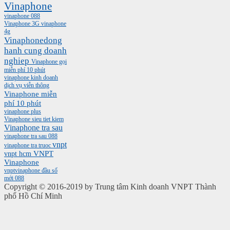
Vinaphone
vinaphone 088
Vinaphone 3G
vinaphone
4g
Vinaphonedong
hanh cung doanh
nghiep
Vinaphone gọi
miễn phí 10 phút
vinaphone kinh doanh
dịch vụ viễn thông
Vinaphone miễn
phí 10 phút
vinaphone plus
Vinaphone sieu tiet kiem
Vinaphone tra sau
vinaphone tra sau 088
vnpt
vinaphone tra truoc
vnpt hcm
VNPT
Vinaphone
vnptvinaphone
đầu số
mới 088
Copyright © 2016-2019 by Trung tâm Kinh doanh VNPT Thành
phố Hồ Chí Minh