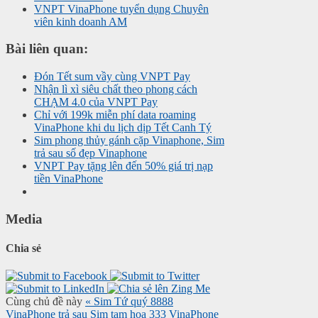
VNPT VinaPhone tuyển dụng Chuyên
viên kinh doanh AM
Bài liên quan:
Đón Tết sum vầy cùng VNPT Pay
Nhận lì xì siêu chất theo phong cách
CHẠM 4.0 của VNPT Pay
Chỉ với 199k miễn phí data roaming
VinaPhone khi du lịch dịp Tết Canh Tý
Sim phong thủy gánh cặp Vinaphone, Sim
trả sau số đẹp Vinaphone
VNPT Pay tặng lên đến 50% giá trị nạp
tiền VinaPhone
Media
Chia sẻ
Cùng chủ đề này
« Sim Tứ quý 8888
VinaPhone trả sau
Sim tam hoa 333 VinaPhone