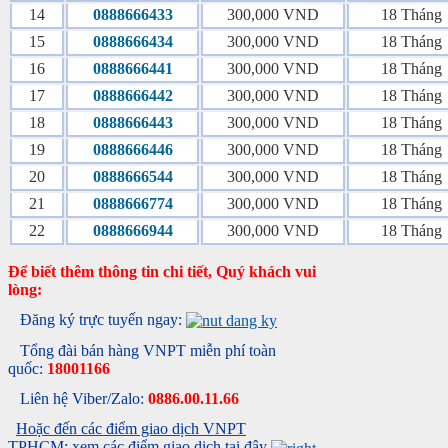
14
0888666433
300,000 VND
18 Tháng
15
0888666434
300,000 VND
18 Tháng
16
0888666441
300,000 VND
18 Tháng
17
0888666442
300,000 VND
18 Tháng
18
0888666443
300,000 VND
18 Tháng
19
0888666446
300,000 VND
18 Tháng
20
0888666544
300,000 VND
18 Tháng
21
0888666774
300,000 VND
18 Tháng
22
0888666944
300,000 VND
18 Tháng
Để biết thêm thông tin chi tiết, Quý khách vui
lòng:
Đăng ký trực tuyến ngay:
Tổng đài bán hàng VNPT miễn phí toàn
quốc:
18001166
Liên hệ Viber/Zalo:
0886.00.11.66
Hoặc đến các điểm giao dịch VNPT
TPHCM: xem các điểm giao dịch tại đây