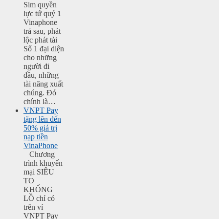
Sim quyền
lực tứ quý 1
Vinaphone
trả sau, phát
lộc phát tài
Số 1 đại diện
cho những
người đi
đầu, những
tài năng xuất
chúng. Đó
chính là…
VNPT Pay
tặng lên đến
50% giá trị
nạp tiền
VinaPhone
Chương
trình khuyến
mại SIÊU
TO
KHỔNG
LỒ chỉ có
trên ví
VNPT Pay