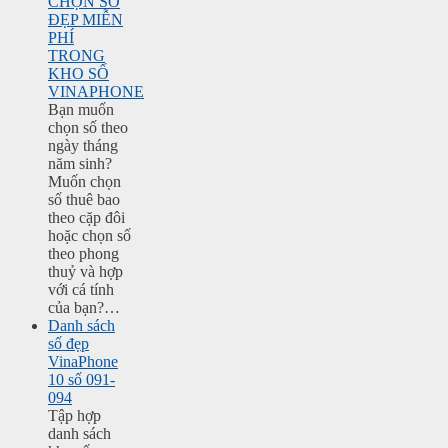
CHỌN SỐ
ĐẸP MIỄN
PHÍ
TRONG
KHO SỐ
VINAPHONE
Bạn muốn
chọn số theo
ngày tháng
năm sinh?
Muốn chọn
số thuê bao
theo cặp đôi
hoặc chọn số
theo phong
thuỷ và hợp
với cá tính
của bạn?…
Danh sách
số đẹp
VinaPhone
10 số 091-
094
Tập hợp
danh sách