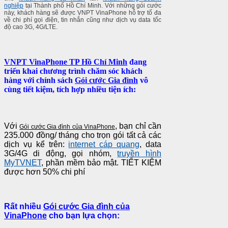
nghiệp
tại Thành phố Hồ Chí Minh. Với những gói cước
này, khách hàng sẽ được VNPT VinaPhone hỗ trợ tố đa
về chi phí gọi điện, tin nhắn cũng như dịch vụ data tốc
độ cao 3G, 4G/LTE.
VNPT VinaPhone TP Hồ Chí Minh
đang
triển khai chương trình chăm sóc khách
hàng với chính sách
Gói cước Gia đình
vô
cùng tiết kiệm, tích hợp nhiều tiện ích:
Với
, bạn chỉ cần
Gói cước Gia đình của VinaPhone
235.000 đồng/ tháng cho trọn gói tất cả các
dịch vụ kể trên:
internet cáp quang
, data
3G/4G di động, gọi nhóm,
truyền hình
MyTVNET
, phần mềm bảo mật. TIẾT KIỆM
được hơn 50% chi phí
Rất nhiều
Gói cước Gia đình của
VinaPhone
cho bạn lựa chọn: