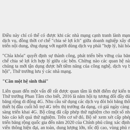
Điều này chỉ có thể có được khi các nhà mạng cạnh tranh lành mạn
dịch vụ, đồng thời cơ chế "chia sẻ lợi ích" giữa doanh nghiệp xây
triển nội dung, ứng dụng với người dùng dịch vụ phải "hợp lý, hài hò
"Chìa khóa" quyết định sự thành công, phát triển bền vững của băn
chế chia sẻ lợi ích hợp lý giữa các bên. Chừng nào các quan hệ này 
chúng ta mới tận dụng được hết tiềm năng của công nghệ, dịch vụ b
hội", Thứ trưởng lưu ý các nhà mạng.
"Cần một hệ sinh thái"
Liên quan đến một vấn đề rất được quan tâm là thời điểm dự kiến t
Thứ trưởng Phan Tâm cho biết, 2016 là năm hội tụ tương đối đầy đủ
băng rộng di động 4G. Nhu cầu sử dụng các dịch vụ đòi hỏi băng thôn
thiết bị đầu cuối hỗ trợ 4G trên thị trường đa dạng, có giá ngày cà
sàng triển khai 4G. Bộ cũng đã cấp phép thử nghiệm cho một số nh
báo cáo kết quả thử nghiệm. Trên cơ sở đó, Bộ sẽ xem xét cấp phé
triển băng rộng quốc gia đến năm 2020 của Chính phủ cũng xác định m
viễn thông hiện đại, an toàn, dung lượng lớn, tốc độ cao, vùng ph