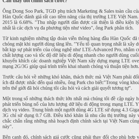
Cần thay đổi chính sách cước?
Ông Dong Soo Park, TGĐ phụ trách Marketing & Sales toàn cầu củ
Hàn Quốc đánh giá rất cao tiềm năng của thị trường LTE Việt Nam
2015 là 6.68%. "Thu nhập người dân được cải thiện là điều kiện l
nhất là các dịch vụ đa phương tiện như video", ông Park phân tích.
Từ kinh nghiệm những tập đoàn viễn thông hàng đầu Hàn Quốc đã tri
chóng mặt khi người dùng tăng lên. "Yếu tố quan trọng nhất là xây
bắt kịp sự phát triển của công nghệ như LTE-Advanced Pro, nhằm cu
chất lượng cao và tốc độ dữ liệu di động nhanh cho người dùng cuố
khuyến khích các doanh nghiệp Việt Nam xây dựng mạng LTE overla
mạng 2G/3G giúp quá trình triển khai nhanh chóng và thuận tiện hơn
Trước câu hỏi về những khó khăn, thách thức mà Việt Nam phải đối 
ích đã được nhắc đến quá nhiều, ông Park cho biết:"Trong vòng khoản
trên thế giới đã hỏi chúng tôi câu hỏi và cách giải quyết tương tự".
Một trong số những thách thức lớn nhất mà chúng tôi đề cập ngày 
phát triển bùng nổ của lưu lượng dữ liệu di động trong mạng LTE. Y
dịch vụ video. Trung bình một người dùng 4G LTE sử dụng 4.3 Giga
3G chỉ sử dụng 0.7 GB. Điều khó khăn là nhu cầu thị trường này 
chắc chắn rằng những nhà hoạch định chính sách tại Việt Nam cùng
này".
Bên cạnh đó, chính sách giá cước cũng phải thay đổi cho phù hợp 