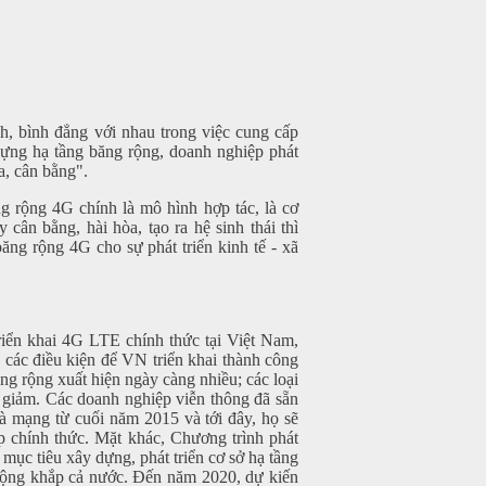
h, bình đẳng với nhau trong việc cung cấp
 dựng hạ tầng băng rộng, doanh nghiệp phát
a, cân bằng".
g rộng 4G chính là mô hình hợp tác, là cơ
cân bằng, hài hòa, tạo ra hệ sinh thái thì
ăng rộng 4G cho sự phát triển kinh tế - xã
riển khai 4G LTE chính thức tại Việt Nam,
 các điều kiện để VN triển khai thành công
g rộng xuất hiện ngày càng nhiều; các loại
ng giảm. Các doanh nghiệp viễn thông đã sẵn
à mạng từ cuối năm 2015 và tới đây, họ sẽ
p chính thức. Mặt khác, Chương trình phát
ục tiêu xây dựng, phát triển cơ sở hạ tầng
ủ rộng khắp cả nước. Đến năm 2020, dự kiến