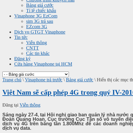
Bảng giá cước
Tỉ lệ chiếc khấu
Vinaphone 3G EzCom
sim 3G trả sau
EZcom 3G
Dịch vụ GTGT Vinaphone
Tin tức
Viễn thông
CNTT
Các tin khác
Đăng ký
Cửa hàng Vinaphone tại HCM
Trang chủ
\
Vinaphone trả trước
\
Bảng giá cước
\
Hiển thị các mục t
Việt Nam sẽ cấp phép 4G trong quý IV-201
Đăng tại
Viễn thông
Sáng ngày 27-4, tại Hội nghị giao ban quản lý nhà nước q
Đoàn Quang Hoan, Cục trưởng Cục Tần số vô tuyến điệ
dịch vụ 4G trên băng tần 1.800Mhz để các doanh nghiệ
dịch vụ data.