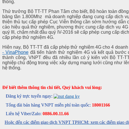
thông.
Thứ trưởng Bộ TT-TT Phan Tâm cho biết, Bộ hoàn toàn đồng 
băng tần 1.800Mhz mà doanh nghiệp đang cung cấp dịch vụ
thiện thủ tục cấp phép Cục Viễn thông cần sớm hướng dẫn 
cáo hiệu quả thử nghiệm, phương thức cung cấp dịch vụ 4G 
quý III, chậm nhất đầu quý IV-2016 sẽ cấp phép cung cấp dị
cấp phép thử nghiệm 4G.
Hiện nay, Bộ TT-TT đã cấp phép thử nghiệm 4G cho 4 doanh 
- VinaPhone
đã tiến hành thử nghiệm 4G và kết quả bước đ
thành công, VNPT đều đã nhiều lần có ý kiến với Bộ TT-
nghiệp chủ động trong việc xây dựng mạng lưới cũng như lê
hệ thống.
Để biết thêm thông tin chi tiết, Quý khách vui lòng:
Đăng ký trực tuyến ngay:
Tổng đài bán hàng VNPT miễn phí toàn quốc:
18001166
Liên hệ Viber/Zalo:
0886.00.11.66
Hoặc đến các điểm giao dịch VNPT TPHCM: xem các điểm giao dịc