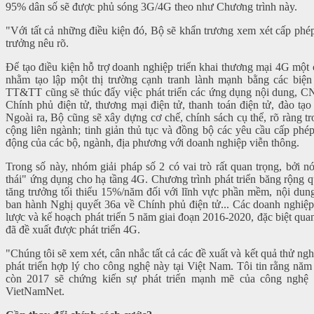
95% dân số sẽ được phủ sóng 3G/4G theo như Chương trình này.
"Với tất cả những điều kiện đó, Bộ sẽ khẩn trương xem xét cấp ph
trưởng nêu rõ.
Để tạo điều kiện hỗ trợ doanh nghiệp triển khai thương mại 4G một
nhằm tạo lập một thị trường cạnh tranh lành mạnh bằng các biện
TT&TT cũng sẽ thúc đẩy việc phát triển các ứng dụng nội dung, CN
Chính phủ điện tử, thương mại điện tử, thanh toán điện tử, đào tạo 
Ngoài ra, Bộ cũng sẽ xây dựng cơ chế, chính sách cụ thể, rõ ràng t
cộng liên ngành; tinh giản thủ tục và đồng bộ các yêu cầu cấp phép 
động của các bộ, ngành, địa phương với doanh nghiệp viễn thông.
Trong số này, nhóm giải pháp số 2 có vai trò rất quan trọng, bởi 
thái" ứng dụng cho hạ tầng 4G. Chương trình phát triển băng rộng 
tăng trưởng tối thiểu 15%/năm đối với lĩnh vực phần mềm, nội du
ban hành Nghị quyết 36a về Chính phủ điện tử... Các doanh nghiệp
lược và kế hoạch phát triển 5 năm giai đoạn 2016-2020, đặc biệt qua
đã đề xuất được phát triển 4G.
"Chúng tôi sẽ xem xét, cân nhắc tất cả các đề xuất và kết quả thử ng
phát triển hợp lý cho công nghệ này tại Việt Nam. Tôi tin rằng nă
còn 2017 sẽ chứng kiến sự phát triển mạnh mẽ của công nghệ 
VietNamNet.