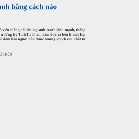
ranh bằng cách nào
và viễn thông nói chung cạnh tranh lành mạnh, thông
hứ trưởng Bộ TT&TT Phan Tâm đưa ra bên lề một Hội
 để đảm bảo người dân được hưởng lợi ích cao nhất từ