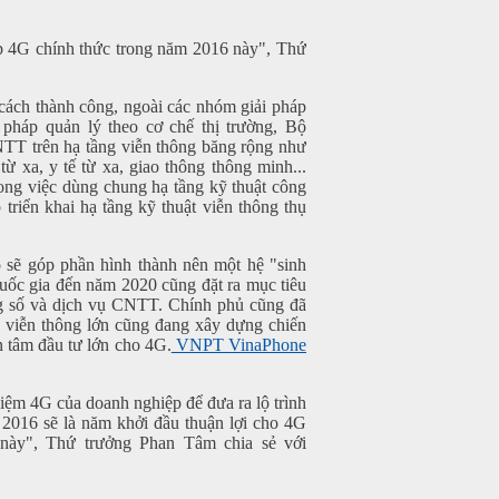
ép 4G chính thức trong năm 2016 này", Thứ
 cách thành công, ngoài các nhóm giải pháp
 pháp quản lý theo cơ chế thị trường, Bộ
TT trên hạ tầng viễn thông băng rộng như
từ xa, y tế từ xa, giao thông thông minh...
rong việc dùng chung hạ tầng kỹ thuật công
triển khai hạ tầng kỹ thuật viễn thông thụ
nó sẽ góp phần hình thành nên một hệ "sinh
quốc gia đến năm 2020 cũng đặt ra mục tiêu
ng số và dịch vụ CNTT. Chính phủ cũng đã
 viễn thông lớn cũng đang xây dựng chiến
n tâm đầu tư lớn cho 4G.
VNPT VinaPhone
hiệm 4G của doanh nghiệp để đưa ra lộ trình
m 2016 sẽ là năm khởi đầu thuận lợi cho 4G
này", Thứ trưởng Phan Tâm chia sẻ với