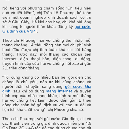
Nổi tiếng với phương châm sống “Chi tiêu hiệu
quả và tiết kiệm”, chị Trần Lê Phương, kế toán
viên một doanh nghiệp kinh doanh sách có trụ
sở ở Cầu Giấy, Hà Nội cho hay, chị khá hài lòng
khi cùng 5 người thân khác đăng ký
gói cước
Gia đình của VNPT
.
Theo chị Phương, hai vợ chồng thu nhập mỗi
tháng khoảng 14 triệu đồng nên mọi chi phí sinh
hoạt đều được chị tính toán khá chi tiết hàng
tháng. Trước đây, mỗi tháng các khoản tiền
Internet, điện thoại bàn, điện thoại di động,
truyền hình cáp của hai vợ chồng hết xấp xỉ gần
2,1 triệu đồng/tháng.
“Tôi cũng không có nhiều bạn bè, gọi điện cho
chồng là chủ yếu, nên từ khi cùng chồng và
người thân chuyển sang dùng
gói cước Gia
đình
, sau khi bỏ dùng
mạng Internet
và truyền
hình cáp của nhà mạng khác, tính ra mỗi tháng
hai vợ chồng tiết kiệm được đến gần 1 triệu
đồng cho toàn bộ gói dịch vụ với các ưu đãi và
tiện ích khá chất lượng”, chị Phương chia sẻ.
Theo chị Phương, với gói cước Gia đình, chị và
các thành viên trong gia đình được miễn phí 4,5
Gb Data 3G - 4G tốc độ cao dùng chung cho tất