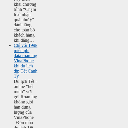
khai chương
trình “Chạm
lì xì nhận
quà như ý”
dành tặng
cho toàn bộ
khách hàng
khi đăng…
Chỉ với 199k
miễn phí
data roaming
VinaPhone
khi du lịch
dịp Tết Canh
Tý
Du lịch Tết -
online “hết
mình” với
gói Roaming
không giới
hạn dung
lượng của
VinaPhone
Đón mùa
du lịch Tết