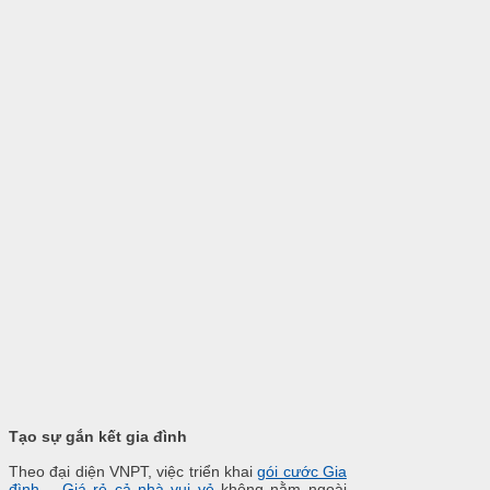
Tạo sự gắn kết gia đình
Theo đại diện VNPT, việc triển khai
gói cước Gia
đình
–
Giá rẻ cả nhà vui vẻ
không nằm ngoài