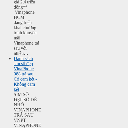
giá 2,4 triệu
đồng**
Vinaphone
HCM
đang triển
khai chương
trình khuyến
mãi
Vinaphone trả
sau với
nhiều…
Danh sách
sim số đẹp
VinaPhone
088 trả sau
Có cam kết -
Không cam
kết
SIM SỐ
ĐẸP SÔ DỄ
NHỚ
VINAPHONE
TRẢ SAU
VNPT
VINAPHONE