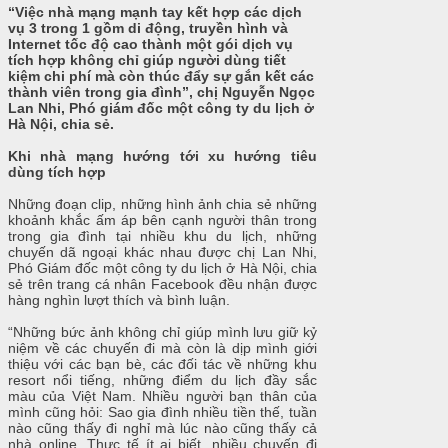
“Việc nhà mạng mạnh tay kết hợp các dịch
vụ 3 trong 1 gồm di động, truyền hình và
Internet tốc độ cao thành một gói dịch vụ
tích hợp không chỉ giúp người dùng tiết
kiệm chi phí mà còn thúc đẩy sự gắn kết các
thành viên trong gia đình”, chị Nguyễn Ngọc
Lan Nhi, Phó giám đốc một công ty du lịch ở
Hà Nội, chia sẻ.
Khi nhà mạng hướng tới xu hướng tiêu
dùng tích hợp
Những đoạn clip, những hình ảnh chia sẻ những
khoảnh khắc ấm áp bên cạnh người thân trong
trong gia đình tại nhiều khu du lịch, những
chuyến dã ngoại khác nhau được chị Lan Nhi,
Phó Giám đốc một công ty du lịch ở Hà Nội, chia
sẻ trên trang cá nhân Facebook đều nhận được
hàng nghìn lượt thích và bình luận.
“Những bức ảnh không chỉ giúp mình lưu giữ kỷ
niệm về các chuyến đi mà còn là dịp mình giới
thiệu với các bạn bè, các đối tác về những khu
resort nổi tiếng, những điểm du lịch đầy sắc
màu của Việt Nam. Nhiều người bạn thân của
mình cũng hỏi: Sao gia đình nhiều tiền thế, tuần
nào cũng thấy đi nghỉ mà lúc nào cũng thấy cả
nhà online. Thực tế ít ai biết, nhiều chuyến đi