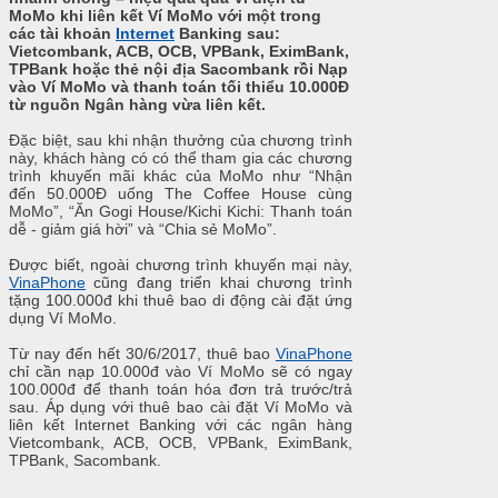
MoMo khi liên kết Ví MoMo với một trong
các tài khoản
Internet
Banking sau:
Vietcombank, ACB, OCB, VPBank, EximBank,
TPBank hoặc thẻ nội địa Sacombank rồi Nạp
vào Ví MoMo và thanh toán tối thiểu 10.000Đ
từ nguồn Ngân hàng vừa liên kết.
Đặc biệt, sau khi nhận thưởng của chương trình
này, khách hàng có có thể tham gia các chương
trình khuyến mãi khác của MoMo như “Nhận
đến 50.000Đ uống The Coffee House cùng
MoMo”, “Ăn Gogi House/Kichi Kichi: Thanh toán
dễ - giảm giá hời” và “Chia sẻ MoMo”.
Được biết, ngoài chương trình khuyến mại này,
VinaPhone
cũng đang triển khai chương trình
tặng 100.000đ khi thuê bao di động cài đặt ứng
dụng Ví MoMo.
Từ nay đến hết 30/6/2017, thuê bao
VinaPhone
chỉ cần nạp 10.000đ vào Ví MoMo sẽ có ngay
100.000đ để thanh toán hóa đơn trả trước/trả
sau. Áp dụng với thuê bao cài đặt Ví MoMo và
liên kết Internet Banking với các ngân hàng
Vietcombank, ACB, OCB, VPBank, EximBank,
TPBank, Sacombank.