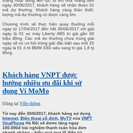
tháng hoạt động liên tục từ khi hòa mạng đến
ngày 30/06/2017, khách hàng sẽ nhận được 01
mã dự thưởng. Khách hàng càng thân thiết,
lượng mã dự thưởng có được càng lớn.
Chương trình sẽ thực hiện quay thưởng mỗi
ngày từ 17/04/2017 đến hết 30/06/2017 với giải
ngày là 01 xe máy Liberty ABS trị giá gần 60
triệu đồng. Các mã dự thưởng chưa trúng giải
ngày sẽ có cơ hội trúng giải đặc biệt sau mỗi 25
ngày là 01 ô tô BMW 330i siêu sang trị giá 1,8 tỷ
đồng.
Khách hàng VNPT được
hưởng nhiều ưu đãi khi sử
dụng Ví MoMo
Đăng tại
Viễn thông
Từ nay đến 30/6/2017, khách hàng sử dụng
Internet
,
Điện thoại cố định
,
MyTV
của
VNPT
VinaPhone
Hà Nội sẽ đươc tặng ngay
100.000đ trải nghiệm thanh toán hóa đơn
nhanh chóng – hiệu quả qua Ví điện tử