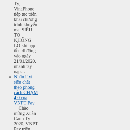
Tý,
VinaPhone
tiếp tục triển
khai chương
trình khuyến
mại SIÊU
TO
KHỔNG
LỒ khi nạp
tiền di động
vào ngày
21/01/2020,
nhanh tay
nạp…
Nhận lì xì
siêu chất
theo phong
cách CHẠM
4.0 của
VNPT Pay
Chào
mừng Xuân
Canh Tý
2020, VNPT
Pay triển