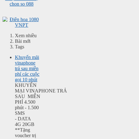
Xem nhiều
Bài mới
Tags
Khuyến mãi
vinaphone
trả sau miễn
phí các cuộc
gọi 10 phút
KHUYẾN
MẠI VINAPHONE TRẢ
SAU MIỄN
PHÍ 4.500
phút - 1.500
SMS
- DATA
4G 20GB
**Tặng
voucher trị