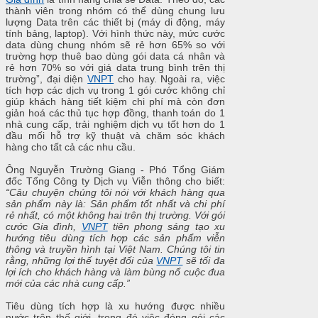
thành viên trong nhóm có thể dùng chung lưu
lượng Data trên các thiết bị (máy di động, máy
tính bảng, laptop). Với hình thức này, mức cước
data dùng chung nhóm sẽ rẻ hơn 65% so với
trường hợp thuê bao dùng gói data cá nhân và
rẻ hơn 70% so với giá data trung bình trên thị
trường”, đại diện
VNPT
cho hay. Ngoài ra, việc
tích hợp các dịch vụ trong 1 gói cước không chỉ
giúp khách hàng tiết kiệm chi phí mà còn đơn
giản hoá các thủ tục hợp đồng, thanh toán do 1
nhà cung cấp, trải nghiệm dịch vụ tốt hơn do 1
đầu mối hỗ trợ kỹ thuật và chăm sóc khách
hàng cho tất cả các nhu cầu.
Ông Nguyễn Trường Giang - Phó Tổng Giám
đốc Tổng Công ty Dịch vụ Viễn thông cho biết:
“Câu chuyện chúng tôi nói với khách hàng qua
sản phẩm này là: Sản phẩm tốt nhất và chi phí
rẻ nhất, có một không hai trên thị trường. Với gói
cước Gia đình,
VNPT
tiên phong sáng tạo xu
hướng tiêu dùng tích hợp các sản phẩm viễn
thông và truyền hình tại Việt Nam. Chúng tôi tin
rằng, những lợi thế tuyệt đối của
VNPT
sẽ tối đa
lợi ích cho khách hàng và làm bùng nổ cuộc đua
mới của các nhà cung cấp.”
Tiêu dùng tích hợp là xu hướng được nhiều
nước trên thế giới, trong đó việc đóng gói các