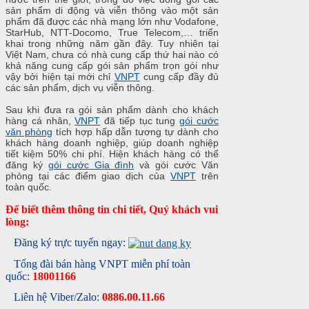
sản phẩm di động và viễn thông vào một sản
phẩm đã được các nhà mạng lớn như Vodafone,
StarHub, NTT-Docomo, True Telecom,… triển
khai trong những năm gần đây. Tuy nhiên tại
Việt Nam, chưa có nhà cung cấp thứ hai nào có
khả năng cung cấp gói sản phẩm trọn gói như
vậy bởi hiện tại mới chỉ
VNPT
cung cấp đầy đủ
các sản phẩm, dịch vụ viễn thông.
Sau khi đưa ra gói sản phẩm dành cho khách
hàng cá nhân,
VNPT
đã tiếp tục tung
gói cước
văn phòng
tích hợp hấp dẫn tương tự dành cho
khách hàng doanh nghiệp, giúp doanh nghiệp
tiết kiệm 50% chi phí. Hiện khách hàng có thể
đăng ký
gói cước Gia đình
và gói cước Văn
phòng tại các điểm giao dịch của
VNPT
trên
toàn quốc.
Để biết thêm thông tin chi tiết, Quý khách vui
lòng:
Đăng ký trực tuyến ngay:
Tổng đài bán hàng VNPT miễn phí toàn
quốc:
18001166
Liên hệ Viber/Zalo:
0886.00.11.66