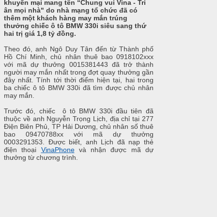
khuyến mại mang tên “Chung vui Vina - Tri
ân mọi nhà" do nhà mạng tổ chức đã có
thêm một khách hàng may mắn trúng
thưởng chiếc ô tô BMW 330i siêu sang thứ
hai trị giá 1,8 tỷ đồng.
Theo đó, anh Ngô Duy Tân đến từ Thành phố
Hồ Chí Minh, chủ nhân thuê bao 0918102xxx
với mã dự thưởng 0015381443 đã trở thành
người may mắn nhất trong đợt quay thưởng gần
đây nhất. Tính tới thời điểm hiện tại, hai trong
ba chiếc ô tô BMW 330i đã tìm được chủ nhân
may mắn.
Trước đó, chiếc ô tô BMW 330i đầu tiên đã
thuộc về anh Nguyễn Trọng Lịch, địa chỉ tại 277
Điện Biên Phủ, TP Hải Dương, chủ nhân số thuê
bao 09470788xx với mã dự thưởng
0003291353. Được biết, anh Lịch đã nạp thẻ
điện thoại
VinaPhone
và nhận được mã dự
thưởng từ chương trình.