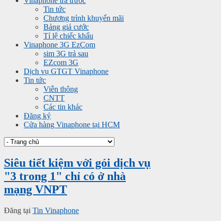
Vinaphone trả trước
Tin tức
Chương trình khuyến mãi
Bảng giá cước
Tỉ lệ chiếc khấu
Vinaphone 3G EzCom
sim 3G trả sau
EZcom 3G
Dịch vụ GTGT Vinaphone
Tin tức
Viễn thông
CNTT
Các tin khác
Đăng ký
Cửa hàng Vinaphone tại HCM
Siêu tiết kiệm với gói dịch vụ
"3 trong 1" chỉ có ở nhà
mạng VNPT
Đăng tại
Tin Vinaphone