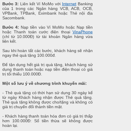
Bước 3:
Liên kết Ví MoMo với
Internet
Banking
của 1 trong các Ngân hàng VCB, ACB, OCB,
VPBank, TPBank, Eximbank hoặc Thẻ nội địa
Sacombank.
Bước 4:
Nạp tiền vào Ví MoMo hoặc Nạp tiền
hoặc Thanh toán cước điện thoại
VinaPhone
(chỉ từ 10.000Đ) từ tài khoản Ngân hàng vừa
liên kết.
Sau khi hoàn tất các bước, khách hàng sẽ nhận
ngay thẻ quà tặng 100.000đ.
Để tận dụng hết giá trị quà tặng, khách hàng sử
dụng thanh toán hoặc nạp tiền điện thoại có giá
trị tối thiểu 100.000Đ.
Một số lưu ý về chương trình khuyến mãi:
- Thẻ quà tặng có thời hạn sử dụng 30 ngày kể
từ ngày Khách hàng nhận được Thẻ quà tặng.
Thẻ quà tặng không được cho/tặng và không có
giá trị chuyển đổi thành tiền mặt.
- Khách hàng thanh toán hóa đơn có giá trị thấp
hơn 100.000Đ: Số tiền thừa sẽ không được
hoàn lại.