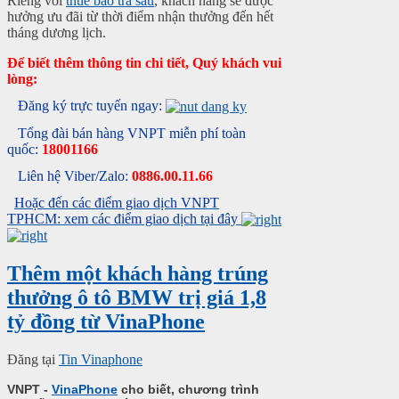
Riêng với
thuê bao trả sau
, khách hàng sẽ được
hưởng ưu đãi từ thời điểm nhận thưởng đến hết
tháng dương lịch.
Để biết thêm thông tin chi tiết, Quý khách vui
lòng:
Đăng ký trực tuyến ngay:
Tổng đài bán hàng VNPT miễn phí toàn
quốc:
18001166
Liên hệ Viber/Zalo:
0886.00.11.66
Hoặc đến các điểm giao dịch VNPT
TPHCM: xem các điểm giao dịch tại đây
Thêm một khách hàng trúng
thưởng ô tô BMW trị giá 1,8
tỷ đồng từ VinaPhone
Đăng tại
Tin Vinaphone
VNPT -
VinaPhone
cho biết, chương trình