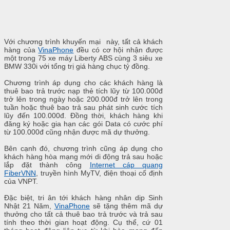
Với chương trình khuyến mại này, tất cả khách
hàng của
VinaPhone
đều có cơ hội nhận được
một trong 75 xe máy Liberty ABS cùng 3 siêu xe
BMW 330i với tổng trị giá hàng chục tỷ đồng.
Chương trình áp dụng cho các khách hàng là
thuê bao trả trước nạp thẻ tích lũy từ 100.000đ
trở lên trong ngày hoặc 200.000đ trở lên trong
tuần hoặc thuê bao trả sau phát sinh cước tích
lũy đến 100.000đ. Đồng thời, khách hàng khi
đăng ký hoặc gia hạn các gói Data có cước phí
từ 100.000đ cũng nhận được mã dự thưởng.
Bên cạnh đó, chương trình cũng áp dụng cho
khách hàng hòa mạng mới di động trả sau hoặc
lắp đặt thành công
Internet cáp quang
FiberVNN
, truyền hình MyTV, điện thoại cố định
của VNPT.
Đặc biệt, tri ân tới khách hàng nhân dịp Sinh
Nhật 21 Năm,
VinaPhone
sẽ tặng thêm mã dự
thưởng cho tất cả thuê bao trả trước và trả sau
tính theo thời gian hoạt động. Cụ thể, cứ 01