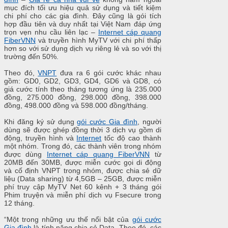
mục đích tối ưu hiệu quả sử dụng và tiết kiệm
chi phí cho các gia đình. Đây cũng là gói tích
hợp đầu tiên và duy nhất tại Việt Nam đáp ứng
trọn vẹn nhu cầu liên lạc –
Internet cáp quang
FiberVNN
và truyền hình MyTV với chi phí thấp
hơn so với sử dụng dịch vụ riêng lẻ và so với thị
trường đến 50%.
Theo đó,
VNPT
đưa ra 6 gói cước khác nhau
gồm: GD0, GD2, GD3, GD4, GD6 và GD8, có
giá cước tính theo tháng tương ứng là 235.000
đồng, 275.000 đồng, 298.000 đồng, 398.000
đồng, 498.000 đồng và 598.000 đồng/tháng.
Khi đăng ký sử dụng
gói cước Gia đình
, người
dùng sẽ được ghép đồng thời 3 dịch vụ gồm di
động, truyền hình và
Internet
tốc độ cao thành
một nhóm. Trong đó, các thành viên trong nhóm
được dùng
Internet cáp quang FiberVNN
từ
20MB đến 30MB, được miễn cước gọi di động
và cố định VNPT trong nhóm, được chia sẻ dữ
liệu (Data sharing) từ 4,5GB – 25GB, được miễn
phí truy cập MyTV Net 60 kênh + 3 tháng gói
Phim truyện và miễn phí dịch vụ Fsecure trong
12 tháng.
“Một trong những ưu thế nổi bật của
gói cước
Gia đình
là tính năng chia sẻ Data. Theo đó, các