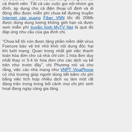
cả thành viên. Tất cả các cuộc gọi nội nhóm gia
đình, áp dụng cho cả điện thoại cố định và di
động đều được miễn phí chưa kể đường truyền
Internet cáp quang
Fiber VNN
tốc độ 20Mb
được dùng dung lượng không giới hạn và được
xem miễn phí
truyền hình MyTV Net
là quá đủ
đáp ứng nhu cầu của gia đình chị.
“Chưa kể tôi còn được tặng phần mềm diệt virus
Fsecure bảo vệ trẻ nhỏ khỏi nội dung độc hại
khi lướt mạng. Quan trọng nhất giờ việc thanh
toán hóa đơn cho cả nhà chỉ còn 1 hóa đơn duy
nhất thay vì 3-4 tờ hóa đơn cho các dịch vụ kể
trên như trước đây”, chị Phương nói và cho
rằng, việc các nhà mạng như
VNPT VinaPhone
có chủ trương giúp người dùng tiết kiệm chi phí
bằng việc tích hợp nhiều dịch vụ làm một rất
đáng trân trọng trong bối cảnh mọi chi phí sinh
hoạt đang ngày càng gia tăng.