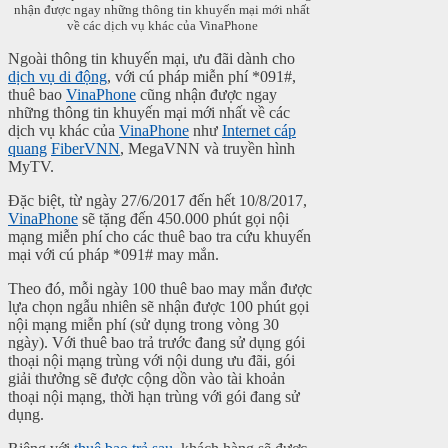
nhận được ngay những thông tin khuyến mại mới nhất
về các dịch vụ khác của VinaPhone
Ngoài thông tin khuyến mại, ưu đãi dành cho
dịch vụ di động
, với cú pháp miễn phí *091#,
thuê bao
VinaPhone
cũng nhận được ngay
những thông tin khuyến mại mới nhất về các
dịch vụ khác của
VinaPhone
như
Internet cáp
quang
FiberVNN
, MegaVNN và truyền hình
MyTV.
Đặc biệt, từ ngày 27/6/2017 đến hết 10/8/2017,
VinaPhone
sẽ tặng đến 450.000 phút gọi nội
mạng miễn phí cho các thuê bao tra cứu khuyến
mại với cú pháp *091# may mắn.
Theo đó, mỗi ngày 100 thuê bao may mắn được
lựa chọn ngẫu nhiên sẽ nhận được 100 phút gọi
nội mạng miễn phí (sử dụng trong vòng 30
ngày). Với thuê bao trả trước đang sử dụng gói
thoại nội mạng trùng với nội dung ưu đãi, gói
giải thưởng sẽ được cộng dồn vào tài khoản
thoại nội mạng, thời hạn trùng với gói đang sử
dụng.