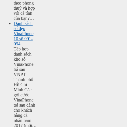
theo phong
thuỷ và hợp
với cá tính
của bạn?…
Danh sách
số đẹp
VinaPhone
10 số 091-
094
Tập hợp
danh sách
kho số
VinaPhone
trả sau
VNPT
Thành phố
Hồ Chí
Minh Các
gói cước
VinaPhone
trả sau dành
cho khách
hàng cá
nhân năm
2017 (mới…