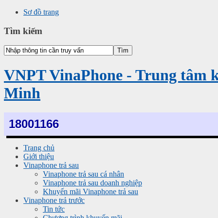
Sơ đồ trang
Tìm kiếm
VNPT VinaPhone - Trung tâm 
Minh
18001166
Trang chủ
Giới thiệu
Vinaphone trả sau
Vinaphone trả sau cá nhân
Vinaphone trả sau doanh nghiệp
Khuyến mãi Vinaphone trả sau
Vinaphone trả trước
Tin tức
Chương trình khuyến mãi