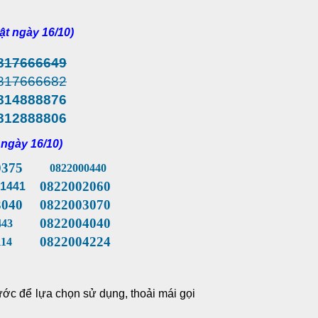
ật ngày 16/10)
817666649
817666682
814888876
812888806
 ngày 16/10)
0375
0822000440
0822002060
1441
040
0822003070
0822004040
43
0822004224
14
ớc để lựa chọn sử dụng, thoải mái gọi