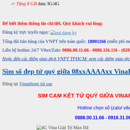
->
Tặng 8 GB
data 3G/4G
Để biết thêm thông tin chi tiết, Quý khách vui lòng:
Đăng ký trực tuyến ngay:
Tổng đài bán hàng của VNPT trên toàn quốc:
18001166
(miễn phí m
Liên hệ hotline 24/7 Viber/Zalo:
0886.00.11.66 - 0886.116.116 - (02
Hoặc đến các điểm giao dịch VNPT TPHCM: xem các điểm giao dịch
Sim số đẹp tứ quý giữa 08xxAAAAxx VinaP
Đăng tại
Vinaphone trả sau
SIM CAM KẾT TỨ QUÝ GIỮA VIN
Hotline chọn số (zalo/ vib
0886.00.11.66 - 0916.31.0