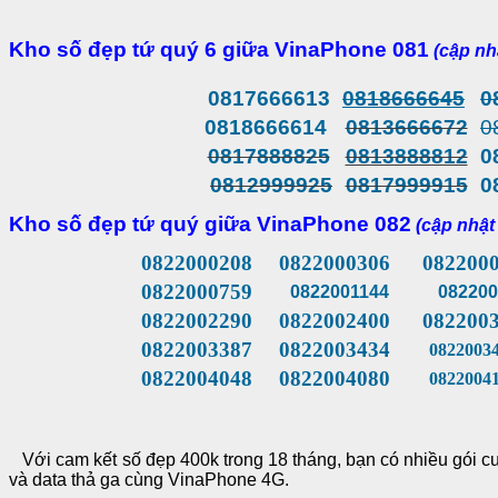
Kho số đẹp tứ quý 6 giữa VinaPhone 081
(cập nh
0817666613
0818666645
0
0818666614
0813666672
0
0817888825
0813888812
0
0812999925
0817999915
0
Kho số đẹp tứ quý giữa VinaPhone 082
(cập nhật
0822000208
0822000306
082200
0822000759
0822001144
082200
0822002290
0822002400
0822003
0822003387
0822003434
08220034
0822004048
0822004080
08220041
Với cam kết số đẹp 400k trong 18 tháng, bạn có nhiều gói cư
và data thả ga cùng VinaPhone 4G.