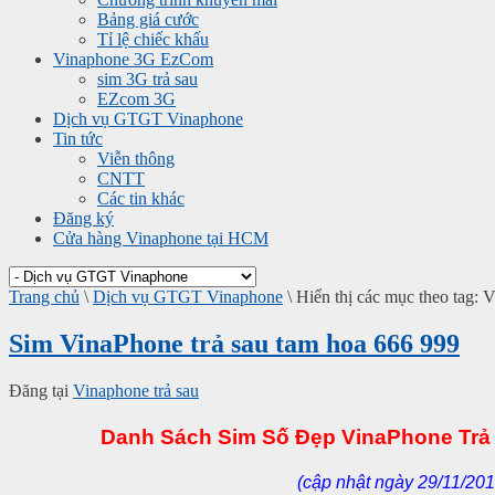
Bảng giá cước
Tỉ lệ chiếc khấu
Vinaphone 3G EzCom
sim 3G trả sau
EZcom 3G
Dịch vụ GTGT Vinaphone
Tin tức
Viễn thông
CNTT
Các tin khác
Đăng ký
Cửa hàng Vinaphone tại HCM
Trang chủ
\
Dịch vụ GTGT Vinaphone
\
Hiển thị các mục theo tag: 
Sim VinaPhone trả sau tam hoa 666 999
Đăng tại
Vinaphone trả sau
Danh Sách Sim Số Đẹp VinaPhone Trả 
(cập nhật ngày 29/11/201