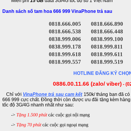
Miễn phí
15 GB
data 3G/4G tốc độ số 1 Việt Nam
Danh sách số tam hoa 666 999 VinaPhone trả sau
0818.666.005
0818.666.890
0818.666.538
0818.666.448
0838.999.006
0838.999.100
0838.999.178
0818.999.811
0818.999.618
0818.999.611
0818.999.557
0818.999.519
HOTLINE ĐĂNG KÝ CHỌ
0886.00.11.66 (zalo/ viber)
-
(0
Chỉ với
VinaPhone trả sau cam kết
150k/ tháng bạn đã c
666 999 cực chất. Đồng thời còn được ưu đãi tặng kèm hàn
tốc độ 3G/4G nhanh nhất như sau:
->
Tặng 1.500 phút
các cuộc gọi nội mạng
->
Tặng 70 phút
các cuộc gọi ngoại mạng