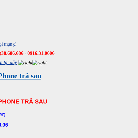
ọi mạng)
8)38.686.686 - 0916.31.0606
 tại đây
hone trả sau
APHONE TRẢ SAU
er)
6.06