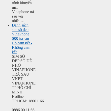
trình khuyến
mãi
Vinaphone trả
sau với
nhiều…
Danh sách
sim số đẹp
VinaPhone
088 trả sau
Có cam kết -
Không cam
kết
SIM SỐ
ĐẸP SÔ DỄ
NHỚ
VINAPHONE
TRẢ SAU
VNPT
VINAPHONE
TP HỒ CHÍ
MINH
Hotline
TP.HCM: 18001166
-
0886.00.11.66