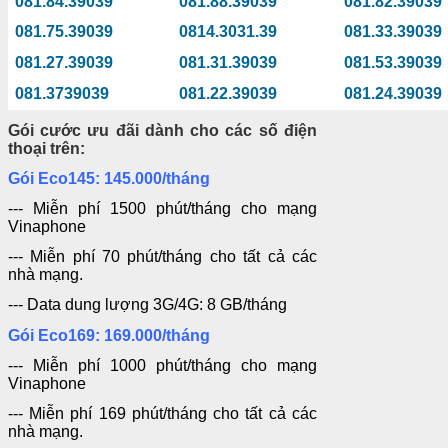
081.84.39039
081.88.39039
081.82.39039
081.75.39039
0814.3031.39
081.33.39039
081.27.39039
081.31.39039
081.53.39039
081.3739039
081.22.39039
081.24.39039
Gói cước ưu đãi dành cho các số điện
thoại trên:
Gói Eco145: 145.000/tháng
--- Miễn phí 1500 phút/tháng cho mạng
Vinaphone
--- Miễn phí 70 phút/tháng cho tất cả các
nhà mạng.
--- Data dung lượng 3G/4G: 8 GB/tháng
Gói Eco169: 169.000/tháng
--- Miễn phí 1000 phút/tháng cho mạng
Vinaphone
--- Miễn phí 169 phút/tháng cho tất cả các
nhà mạng.