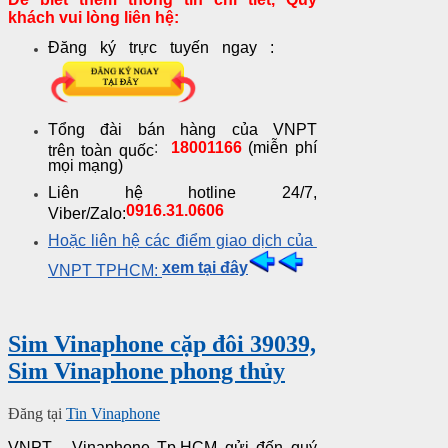
khách vui lòng liên hệ:
Đăng ký trực tuyến ngay :
Tổng đài bán hàng của VNPT
:
18001166
(miễn phí
trên toàn quốc
mọi mạng)
Liên hệ hotline 24/7,
0916.31.0606
Viber/Zalo:
Hoặc liên hệ các điểm giao dịch của
xem tại đây
VNPT TPHCM:
Sim Vinaphone cặp đôi 39039,
Sim Vinaphone phong thủy
Đăng tại
Tin Vinaphone
VNPT - Vinaphone Tp.HCM gửi đến quý