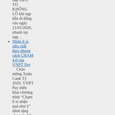
TO
KHỔNG
LỒ khi nạp
tiền di động
vào ngày
21/01/2020,
nhanh tay
nạp…
Nhận lì xì
siêu chất
theo phong
cách CHẠM
4.0 của
VNPT Pay
Chào
mừng Xuân
Canh Tý
2020, VNPT
Pay triển
khai chương
trình “Chạm
lì xì nhận
quà như ý”
dành tặng