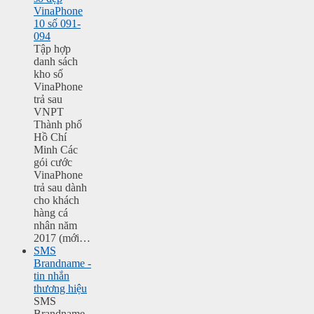
VinaPhone
10 số 091-
094
Tập hợp
danh sách
kho số
VinaPhone
trả sau
VNPT
Thành phố
Hồ Chí
Minh Các
gói cước
VinaPhone
trả sau dành
cho khách
hàng cá
nhân năm
2017 (mới…
SMS
Brandname -
tin nhắn
thương hiệu
SMS
Brandname -