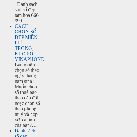
Danh sách
sim số đẹp
tam hoa 666
999…
CÁCH
CHỌN SỐ
ĐẸP MIỄN
PHÍ
TRONG
KHO SỐ
VINAPHONE
Bạn muốn
chọn số theo
ngày tháng
năm sinh?
Muốn chọn
số thuê bao
theo cặp đôi
hoặc chọn số
theo phong
thuỷ và hợp
với cá tính
của bạn?…
Danh sách
số đẹp