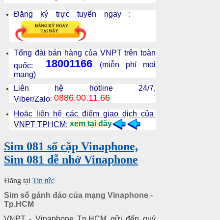
Đăng ký trực tuyến ngay
:
Tổng đài bán hàng của VNPT trên toàn
18001166
(miễn phí mọi
quốc:
mạng)
Liên hệ hotline 24/7,
0886.00.11.66
Viber/Zalo
:
Hoặc liên hệ các điểm giao dịch của
xem tại đây
VNPT TPHCM:
Sim 081 số cặp Vinaphone,
Sim 081 dễ nhớ Vinaphone
Đăng tại
Tin tức
Sim số gánh đảo của mạng Vinaphone -
Tp.HCM
VNPT - Vinaphone Tp.HCM gửi đến quý