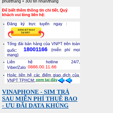
phút/tháng + 300 tin nhắn/tháng
Để biết thêm thông tin chi tiết, Quý
khách vui lòng liên hệ:
Đăng ký trực tuyến ngay
:
Tổng đài bán hàng của VNPT trên toàn
18001166
(miễn phí mọi
quốc:
mạng)
Liên hệ hotline 24/7,
0886.00.11.66
Viber/Zalo
:
Hoặc liên hệ các điểm giao dịch của
xem tại đây
VNPT TPHCM:
VINAPHONE - SIM TRẢ
SAU MIỄN PHÍ THUÊ BAO
- ƯU ĐÃI DATA KHỦNG