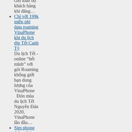
cho toàn bộ
khách hàng
khi đăng…
Chỉ với 199k
miễn phí
data roaming
VinaPhone
khi du lịch
dịp Tết Canh
Tý
Du lịch Tết -
online “hết
mình” với
gói Roaming
không giới
hạn dung
lượng của
VinaPhone
Đón mùa
du lịch Tết
Nguyên Đán
2020,
VinaPhone
lần đầu…
Sim phong