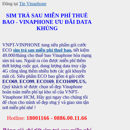
Đăng tại
Tin Vinaphone
SIM TRẢ SAU MIỄN PHÍ THUÊ
BAO - VINAPHONE ƯU ĐÃI DATA
KHỦNG
VNPT-VINPHONE tung siêu phẩm gói cước
ECO
sim trả sau miễn phí thuê bao
,
tiết kiệm
49.000/tháng cho thuê bao Vinaphone hòa mạng
sim trả sau. Ngoài ra còn được miễn phí thêm
thời lượng cuộc gọi, dung lượng data truy cập
4G cũng tăng thêm nhiều hơn các gói khuyến
mãi cũ.
Siêu phẩm ECO bao gồm 4 gói cước
ECO69
,
ECO99
,
ECO169
,
ECO169PLUS,
Quý khách sẽ được chọn số đẹp Vinaphone
hoàn toàn miễn phí tại kho số của VNPT-
Vinaphone HCM, Hãy gọi ngay cho chúng tôi
để chọn cho mình số đẹp ưng ý và giao sim tận
nơi miễn phí nhé !
Hotline:
18001166 - 0886.00.11.66