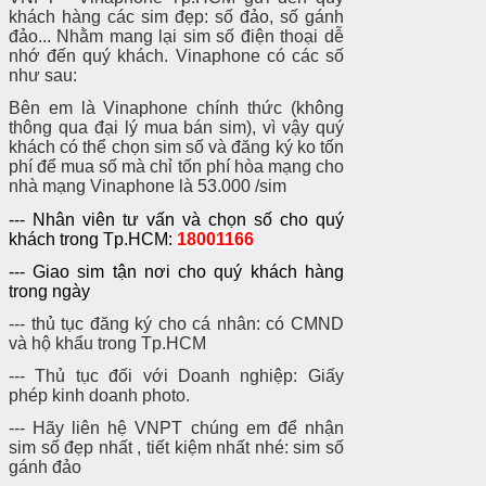
khách hàng các sim đẹp: số đảo, số gánh
đảo... Nhằm mang lại sim số điện thoại dễ
nhớ đến quý khách. Vinaphone có các số
như sau:
Bên em là Vinaphone chính thức (không
thông qua đại lý mua bán sim), vì vậy quý
khách có thể chọn sim số và đăng ký ko tốn
phí để mua số mà chỉ tốn phí hòa mạng cho
nhà mạng Vinaphone là 53.000 /sim
--- Nhân viên tư vấn và chọn số cho quý
khách trong Tp.HCM:
18001166
--- Giao sim tận nơi cho quý khách hàng
trong ngày
--- thủ tục đăng ký cho cá nhân: có CMND
và hộ khẩu trong Tp.HCM
--- Thủ tục đối với Doanh nghiệp: Giấy
phép kinh doanh photo.
--- Hãy liên hệ VNPT chúng em để nhận
sim số đẹp nhất , tiết kiệm nhất nhé: sim số
gánh đảo