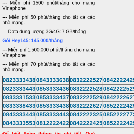
-
-- Miễn phí 1500 phút/tháng cho mạng
Vinaphone
--- Miễn phí 50 phút/tháng cho tất cả các
nhà mạng.
--- Data dung lượng 3G/4G: 7 GB/tháng
Gói
Hey
145
: 145.000/tháng
--- Miễn phí 1.500.000 phút/tháng cho mạng
Vinaphone
--- Miễn phí 70 phút/tháng cho tất cả các
nhà mạng.
0823333438
0843333638
0832222527
084222242
0823333443
0853333436
0832222528
084222252
0833331533
0853333437
0832222529
084222262
0833338433
0853333438
0832222627
085222242
0843333443
0853333443
0842222325
085222277
0843333553
0812222422
0842222425
085222242
Để biết thêm thông tin chi tiết, Quý