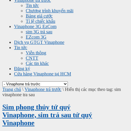
Vinaphone trả trước
Tin tức
Chương trình khuyến mãi
Bảng giá cước
Tỉ lệ chiếc khấu
Vinaphone 3G EzCom
sim 3G trả sau
EZcom 3G
Dịch vụ GTGT Vinaphone
Tin tức
Viễn thông
CNTT
Các tin khác
Đăng ký
Cửa hàng Vinaphone tại HCM
Trang chủ
\
Vinaphone trả trước
\
Hiển thị các mục theo tag: sim
vinaphone tra sau
Sim phong thủy tứ quý
Vinaphone, sim trả sau tứ quý
Vinaphone