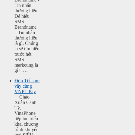
Tin nhắn
thương hiệu
Để hiểu
SMS
Brandname
– Tin nhắn
thương hiệu
là gì, Chúng
ta sẽ tìm hiểu
trước hết
SMS
marketing là
gì? -…
Đón Tết sum
vầy cùng
VNPT Pay
Chào
Xuân Canh
Tý,
VinaPhone
tiếp tục triển
khai chương
trình khuyến
mại SIÊU