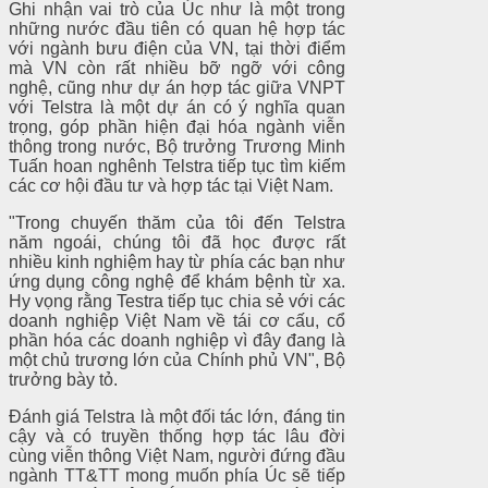
Ghi nhận vai trò của Úc như là một trong
những nước đầu tiên có quan hệ hợp tác
với ngành bưu điện của VN, tại thời điểm
mà VN còn rất nhiều bỡ ngỡ với công
nghệ, cũng như dự án hợp tác giữa VNPT
với Telstra là một dự án có ý nghĩa quan
trọng, góp phần hiện đại hóa ngành viễn
thông trong nước, Bộ trưởng Trương Minh
Tuấn hoan nghênh Telstra tiếp tục tìm kiếm
các cơ hội đầu tư và hợp tác tại Việt Nam.
"Trong chuyến thăm của tôi đến Telstra
năm ngoái, chúng tôi đã học được rất
nhiều kinh nghiệm hay từ phía các bạn như
ứng dụng công nghệ để khám bệnh từ xa.
Hy vọng rằng Testra tiếp tục chia sẻ với các
doanh nghiệp Việt Nam về tái cơ cấu, cổ
phần hóa các doanh nghiệp vì đây đang là
một chủ trương lớn của Chính phủ VN", Bộ
trưởng bày tỏ.
Đánh giá Telstra là một đối tác lớn, đáng tin
cậy và có truyền thống hợp tác lâu đời
cùng viễn thông Việt Nam, người đứng đầu
ngành TT&TT mong muốn phía Úc sẽ tiếp