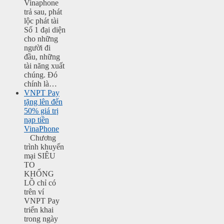
Vinaphone
trả sau, phát
lộc phát tài
Số 1 đại diện
cho những
người đi
đầu, những
tài năng xuất
chúng. Đó
chính là…
VNPT Pay
tặng lên đến
50% giá trị
nạp tiền
VinaPhone
Chương
trình khuyến
mại SIÊU
TO
KHỔNG
LỒ chỉ có
trên ví
VNPT Pay
triển khai
trong ngày