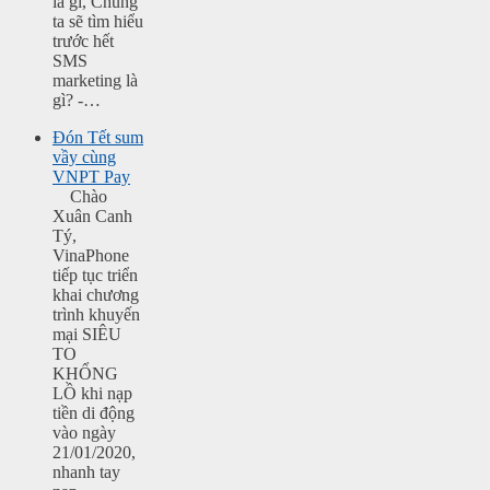
là gì, Chúng
ta sẽ tìm hiểu
trước hết
SMS
marketing là
gì? -…
Đón Tết sum
vầy cùng
VNPT Pay
Chào
Xuân Canh
Tý,
VinaPhone
tiếp tục triển
khai chương
trình khuyến
mại SIÊU
TO
KHỔNG
LỒ khi nạp
tiền di động
vào ngày
21/01/2020,
nhanh tay