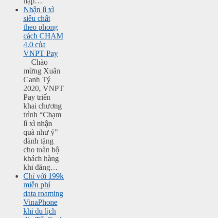
nạp…
Nhận lì xì
siêu chất
theo phong
cách CHẠM
4.0 của
VNPT Pay
Chào
mừng Xuân
Canh Tý
2020, VNPT
Pay triển
khai chương
trình “Chạm
lì xì nhận
quà như ý”
dành tặng
cho toàn bộ
khách hàng
khi đăng…
Chỉ với 199k
miễn phí
data roaming
VinaPhone
khi du lịch