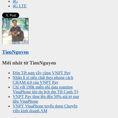
4G
4G LTE
TienNguyen
Mới nhất từ TienNguyen
Đón Tết sum vầy cùng VNPT Pay
Nhận lì xì siêu chất theo phong cách
CHẠM 4.0 của VNPT Pay
Chỉ với 199k miễn phí data roaming
VinaPhone khi du lịch dịp Tết Canh Tý
VNPT Pay tặng lên đến 50% giá trị nạp
tiền VinaPhone
VNPT VinaPhone tuyển dụng Chuyên
viên kinh doanh AM