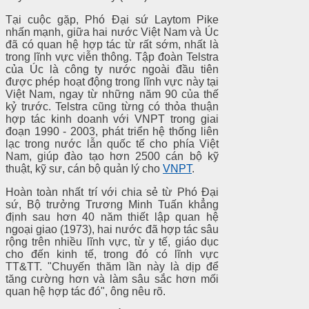
Tại cuộc gặp, Phó Đại sứ Laytom Pike
nhấn mạnh, giữa hai nước Việt Nam và Úc
đã có quan hệ hợp tác từ rất sớm, nhất là
trong lĩnh vực viễn thông. Tập đoàn Telstra
của Úc là công ty nước ngoài đầu tiên
được phép hoạt động trong lĩnh vực này tại
Việt Nam, ngay từ những năm 90 của thế
kỷ trước. Telstra cũng từng có thỏa thuận
hợp tác kinh doanh với VNPT trong giai
đoạn 1990 - 2003, phát triển hệ thống liên
lạc trong nước lẫn quốc tế cho phía Việt
Nam, giúp đào tạo hơn 2500 cán bộ kỹ
thuật, kỹ sư, cán bộ quản lý cho
VNPT
.
Hoàn toàn nhất trí với chia sẻ từ Phó Đại
sứ, Bộ trưởng Trương Minh Tuấn khẳng
định sau hơn 40 năm thiết lập quan hệ
ngoại giao (1973), hai nước đã hợp tác sâu
rộng trên nhiều lĩnh vực, từ y tế, giáo dục
cho đến kinh tế, trong đó có lĩnh vực
TT&TT. "Chuyến thăm lần này là dịp để
tăng cường hơn và làm sâu sắc hơn mối
quan hệ hợp tác đó", ông nêu rõ.