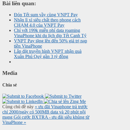
Bài liên quan:
Đón Tết sum vầy cùng VNPT Pay
Nhận lì xì siêu chất theo phong cách
CHẠM 4.0 của VNPT Pay
Chỉ với 199k miễn phí data roaming
VinaPhone khi du lịch dịp Tết Canh Tý
VNPT Pay tặng lên đến 50% giá trị nạp
tiền VinaPhone
Lắp đặt truyền hình VNPT nhận quà
Xuân Phú Quý gần 3 tỷ đồng
Media
Chia sẻ
Cùng chủ đề này
« ưu đãi Vinaphone trả trước
chỉ 2000/ngày có 500MB data và 20 phút nội
mạng
Gói cước BXTRA - ưu đãi siêu khủng từ
VinaPhone »