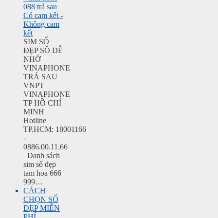
088 trả sau
Có cam kết -
Không cam
kết
SIM SỐ
ĐẸP SÔ DỄ
NHỚ
VINAPHONE
TRẢ SAU
VNPT
VINAPHONE
TP HỒ CHÍ
MINH
Hotline
TP.HCM: 18001166
-
0886.00.11.66
Danh sách
sim số đẹp
tam hoa 666
999…
CÁCH
CHỌN SỐ
ĐẸP MIỄN
PHÍ