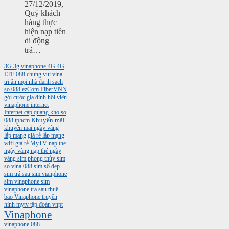
27/12/2019,
Quý khách
hàng thực
hiện nạp tiền
di động
trả…
3G
3g vinaphone
4G
4G
LTE
088
chung vui vina
tri ân mọi nhà
danh sach
so 088
ezCom
FiberVNN
gói cước gia đình
hội viên
vinaphone
internet
Internet cáp quang
kho so
088 tphcm
Khuyến mãi
khuyến mại ngày vàng
lắp mạng giá rẻ
lắp mạng
wifi giá rẻ
MyTV
nap the
ngày vàng
nạp thẻ ngày
vàng
sim phong thủy
sim
so vina 088
sim số đẹp
sim trả sau
sim vianphone
sim vinaphone
sim
vinaphone tra sau
thuê
bao Vinaphone
truyền
hình mytv
tập đoàn vnpt
Vinaphone
vinaphone 088