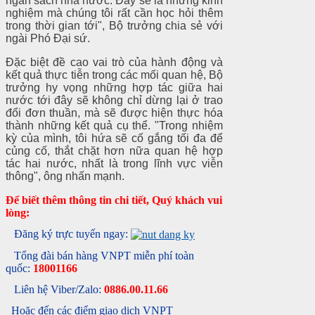
ngân sách nhà nước. Đây sẽ là những kinh
nghiệm mà chúng tôi rất cần học hỏi thêm
trong thời gian tới", Bộ trưởng chia sẻ với
ngài Phó Đại sứ.
Đặc biệt đề cao vai trò của hành động và
kết quả thực tiễn trong các mối quan hệ, Bộ
trưởng hy vọng những hợp tác giữa hai
nước tới đây sẽ không chỉ dừng lại ở trao
đổi đơn thuần, mà sẽ được hiện thực hóa
thành những kết quả cụ thể. "Trong nhiệm
kỳ của mình, tôi hứa sẽ cố gắng tối đa để
củng cố, thắt chặt hơn nữa quan hệ hợp
tác hai nước, nhất là trong lĩnh vực viễn
thông", ông nhấn mạnh.
Để biết thêm thông tin chi tiết, Quý khách vui
lòng:
Đăng ký trực tuyến ngay:
Tổng đài bán hàng VNPT miễn phí toàn
quốc:
18001166
Liên hệ Viber/Zalo:
0886.00.11.66
Hoặc đến các điểm giao dịch VNPT