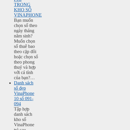
TRONG
KHO SỐ
VINAPHONE
Bạn muốn
chọn số theo
ngày tháng
năm sinh?
Muốn chọn
số thuê bao
theo cặp đôi
hoặc chọn số
theo phong
thuỷ và hợp
với cá tính
của bạn?…
Danh sách
số đẹp
VinaPhone
10 số 091-
094
Tập hợp
danh sách
kho số
VinaPhone
trả sau