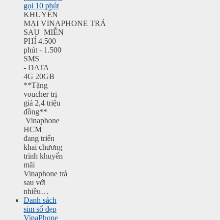
gọi 10 phút
KHUYẾN
MẠI VINAPHONE TRẢ
SAU MIỄN
PHÍ 4.500
phút - 1.500
SMS
- DATA
4G 20GB
**Tặng
voucher trị
giá 2,4 triệu
đồng**
Vinaphone
HCM
đang triển
khai chương
trình khuyến
mãi
Vinaphone trả
sau với
nhiều…
Danh sách
sim số đẹp
VinaPhone