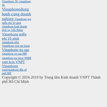
Vinaphone 3G
vinaphone
4g
Vinaphonedong
hanh cung doanh
nghiep
Vinaphone gọi
miễn phí 10 phút
vinaphone kinh doanh
dịch vụ viễn thông
Vinaphone miễn
phí 10 phút
vinaphone plus
Vinaphone sieu tiet kiem
Vinaphone tra sau
vinaphone tra sau 088
vnpt
vinaphone tra truoc
vnpt hcm
VNPT
Vinaphone
vnptvinaphone
đầu số
mới 088
Copyright © 2016-2019 by Trung tâm Kinh doanh VNPT Thành
phố Hồ Chí Minh