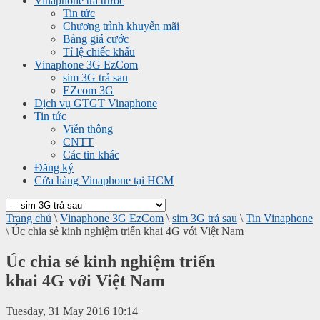
Vinaphone trả trước
Tin tức
Chương trình khuyến mãi
Bảng giá cước
Tỉ lệ chiếc khấu
Vinaphone 3G EzCom
sim 3G trả sau
EZcom 3G
Dịch vụ GTGT Vinaphone
Tin tức
Viễn thông
CNTT
Các tin khác
Đăng ký
Cửa hàng Vinaphone tại HCM
Trang chủ
\
Vinaphone 3G EzCom
\
sim 3G trả sau
\
Tin Vinaphone
\
Úc chia sẻ kinh nghiệm triển khai 4G với Việt Nam
Úc chia sẻ kinh nghiệm triển
khai 4G với Việt Nam
Tuesday, 31 May 2016 10:14