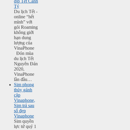
dịp Tết Canh
Tý
Du lịch Tết -
online “hết
mình” với
gói Roaming
không giới
hạn dung
lượng của
VinaPhone
Đón mùa
du lịch Tết
Nguyên Đán
2020,
VinaPhone
lần đầu…
Sim phong
thủy gánh
cặp
Vinaphone,
Sim trả sau
số đẹp
Vinaphone
Sim quyền
lực tứ quý 1