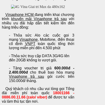
Vinaphone HCM
đang triển khai chương
trình
khuyến mãi Vinaphone
trả sau
với
nhiều ưu đãi hấp dẫn tiết kiệm lên đến
hàng triệu đồng:
- Thỏa sức Alo các cuộc gọi 3
mạng
Vinaphone
, Mobifone, điện thoại
cố định
VNPT
toàn quốc tổng thời
lượng miễn phí đến 4.500 phút
-
Thỏa sức truy cập DATA 3G/4G lên
đến 20GB không lo vượt gói.
- Tặng voucher trị giá
600.000đ -
2.400.000đ
cho thuê bao hòa mạng
Vinaphone trả sau
gói cước trên
150.000đ/ tháng.
Quý khách có nhu cầu vui lòng gọi Tổng
đài miễn phí toàn quốc
18001166 -
0
886.00.11.66 (zalo/ viber)
để được tư vấn
và làm thủ tục tận nơi.