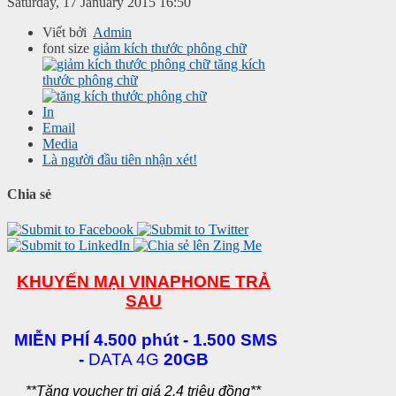
Saturday, 17 January 2015 16:50
Viết bởi
Admin
font size
giảm kích thước phông chữ
tăng kích
thước phông chữ
In
Email
Media
Là người đầu tiên nhận xét!
Chia sẻ
KHUYẾN MẠI
VINAPHONE
TRẢ
SAU
MIỄN PHÍ 4.500 phút - 1.500 SMS
-
DATA 4G
20GB
**Tặng voucher trị giá 2,4 triệu đồng**