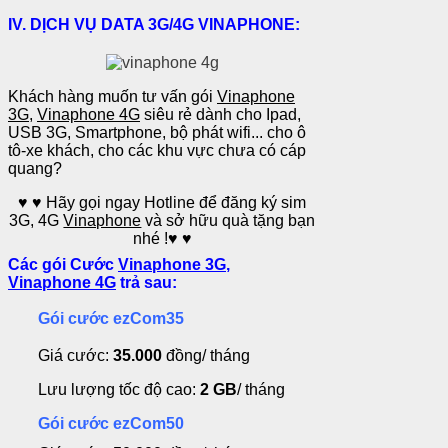
IV. DỊCH VỤ DATA 3G/4G VINAPHONE:
Khách hàng muốn tư vấn gói
Vinaphone
3G
,
Vinaphone 4G
siêu rẻ dành cho Ipad,
USB 3G, Smartphone, bộ phát wifi... cho ô
tô-xe khách, cho các khu vực chưa có cáp
quang?
♥
♥
Hãy gọi ngay Hotline để đăng ký sim
3G, 4G
Vinaphone
và sở hữu quà tặng bạn
nhé !
♥
♥
Các gói Cước
Vinaphone 3G
,
Vinaphone 4G
trả sau:
Gói cước ezCom35
Giá cước:
35.000
đồng/ tháng
Lưu lượng tốc độ cao:
2 GB
/ tháng
Gói cước ezCom50