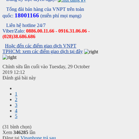
Tổng đài bán hàng của VNPT trên toàn
18001166
quốc:
(miễn phí mọi mạng)
Liên hệ hotline 24/7
Viber/Zalo:
0886.00.11.66 - 0916.31.06.06 -
(028)38.686.686
Hoặc đến các điểm giao dịch VNPT
TPHCM: xem các điểm giao dịch tại đây
Chỉnh sửa lần cuối vào Tuesday, 29 October
2019 12:12
Đánh giá bài này
1
2
3
4
5
(31 bình chọn)
Xem
346285
lần
Đăng tại
Vinaphone trả sau