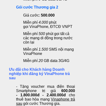
Gói cước Thương gia 2
Giá cước:
500.000
Miễn phí
4.0
00
phút
gọi
VinaPhone, ĐTCĐ VNPT
Miễn phí
500
phút gọi
tất cả
các mạng di động trong nước
còn lại
Miễn phí
1.500
SMS
nội mạng
VinaPhone
Miễn phí
20
GB data 3G/4G
Ưu đãi cho Khách hàng Doanh
nghiệp khi đăng ký VinaPhone trả
sau
- Tặng voucher mua điện thoại
Smartphone trị giá
600.000
-
1.800.000đ - 2.400.000đ
cho
thuê bao hòa mạng
Vinaphone trả
sau
gói cước Thương gia.