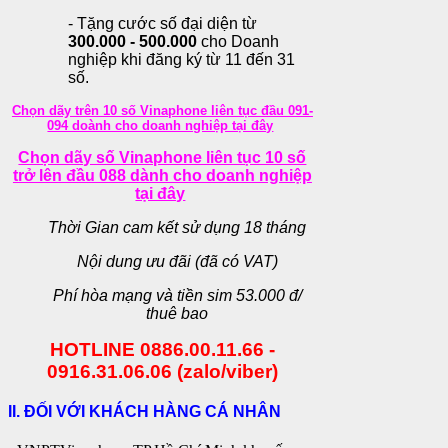
- Tặng cước số đại diện từ
300.000 - 500.000
cho Doanh
nghiệp khi đăng ký từ 11 đến 31
số.
Chọn dãy trên 10 số Vinaphone liên tục đầu 091-
094 doành cho doanh nghiệp tại đây
Chọn dãy số Vinaphone liên tục 10 số
trở lên đầu 088 dành cho doanh nghiệp
tại đây
Thời Gian cam kết sử dụng 18 tháng
Nội dung ưu đãi (đã có VAT)
Phí hòa mạng và tiền sim 53.000 đ/
thuê bao
HOTLINE 0886.00.11.66 -
0916.31.06.06 (zalo/viber)
II. ĐỐI VỚI KHÁCH HÀNG CÁ NHÂN