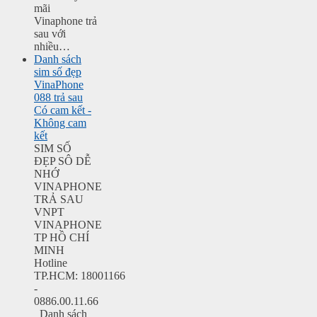
mãi
Vinaphone trả
sau với
nhiều…
Danh sách
sim số đẹp
VinaPhone
088 trả sau
Có cam kết -
Không cam
kết
SIM SỐ
ĐẸP SÔ DỄ
NHỚ
VINAPHONE
TRẢ SAU
VNPT
VINAPHONE
TP HỒ CHÍ
MINH
Hotline
TP.HCM: 18001166
-
0886.00.11.66
Danh sách