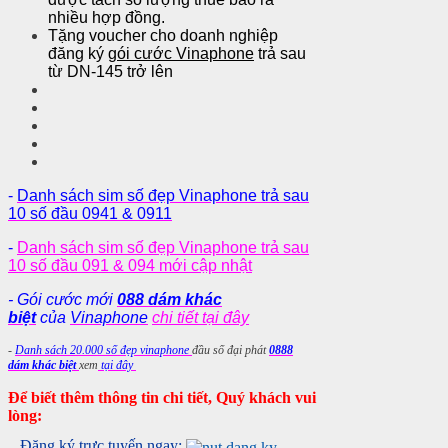
nhiều hợp đồng.
Tặng voucher cho doanh nghiệp
đăng ký
gói cước Vinaphone
trả sau
từ DN-145 trở lên
-
Danh sách sim số đẹp Vinaphone trả sau
10 số đầu 0941 & 0911
-
Danh sách sim số đẹp Vinaphone trả sau
10 số đầu 091 & 094 mới cập nhật
- Gói cước mới
088 dám khác
biệt
của
Vinaphone
chi tiết tại đây
-
Danh sách 20.000 số đẹp vinaphone
đầu số đại phát
0888
dám khác biệt
xem
tại đây
Để biết thêm thông tin chi tiết, Quý khách vui
lòng:
Đăng ký trực tuyến ngay: