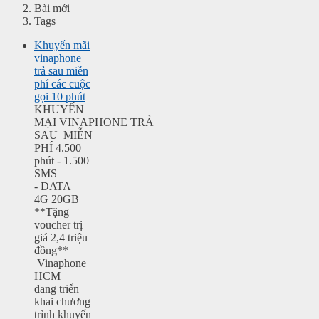
Bài mới
Tags
Khuyến mãi
vinaphone
trả sau miễn
phí các cuộc
gọi 10 phút
KHUYẾN
MẠI VINAPHONE TRẢ
SAU MIỄN
PHÍ 4.500
phút - 1.500
SMS
- DATA
4G 20GB
**Tặng
voucher trị
giá 2,4 triệu
đồng**
Vinaphone
HCM
đang triển
khai chương
trình khuyến