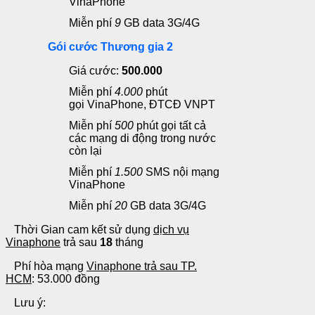
VinaPhone
Miễn phí
9
GB data 3G/4G
Gói cước Thương gia 2
Giá cước:
500.000
Miễn phí
4.0
00
phút
gọi
VinaPhone, ĐTCĐ VNPT
Miễn phí
500
phút gọi
tất cả
các mạng di động trong nước
còn lại
Miễn phí
1.500
SMS
nội mạng
VinaPhone
Miễn phí
20
GB data 3G/4G
Thời Gian cam kết sử dụng
dịch vụ
Vinaphone
trả sau
18
tháng
Phí hòa mạng
Vinaphone trả sau TP.
HCM
: 53.000 đồng
Lưu ý: