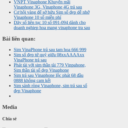
VNPT Vinaphone Khuyến mãi
Vinaphone 3G, Vinaphone 4G trả sau
Cơ hội vàng để sở hửu Sim số đẹp dễ nhớ
Vinaphone 10 số miễn phí
Dãy số liên tục 10 số 091-094 dành cho
doanh nghiep hoa mang vinaphone tra sau
Bài liên quan:
Sim VinaPhone trả sau tam hoa 666 999
Sim số đẹp tứ quý giữa 08xxAAAAxx
VinaPhone trả sau
Phát tài với sim thần tài 779 Vinpahone,
Sim thần tài số đẹp Vinaphone
Sim trả sau Vinaphone lộc phát 68 đầu
0888 không cam kết
Sim sảnh ròng Vinaphone, sim trả sau số
đẹp Vinaphone
Media
Chia sẻ