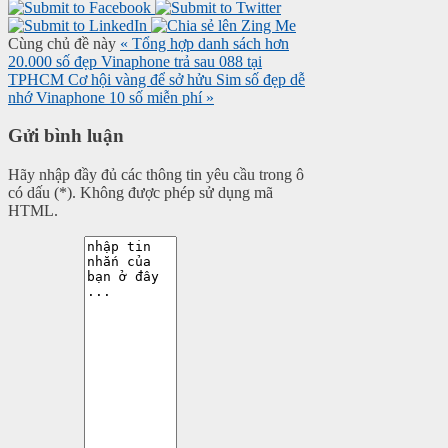
Cùng chủ đề này
« Tổng hợp danh sách hơn
20.000 số đẹp Vinaphone trả sau 088 tại
TPHCM
Cơ hội vàng để sở hửu Sim số đẹp dễ
nhớ Vinaphone 10 số miễn phí »
Gửi bình luận
Hãy nhập đầy đủ các thông tin yêu cầu trong ô
có dấu (*). Không được phép sử dụng mã
HTML.