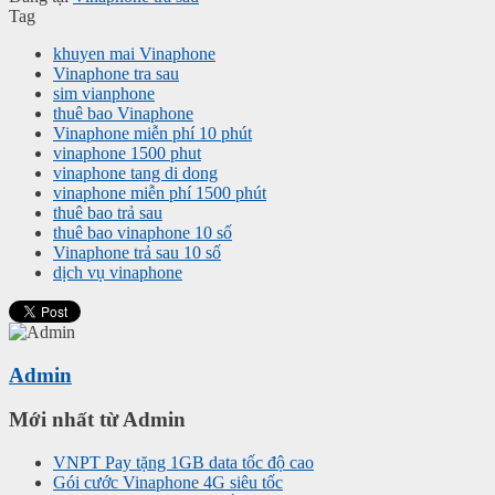
Tag
khuyen mai Vinaphone
Vinaphone tra sau
sim vianphone
thuê bao Vinaphone
Vinaphone miễn phí 10 phút
vinaphone 1500 phut
vinaphone tang di dong
vinaphone miễn phí 1500 phút
thuê bao trả sau
thuê bao vinaphone 10 số
Vinaphone trả sau 10 số
dịch vụ vinaphone
Admin
Mới nhất từ Admin
VNPT Pay tặng 1GB data tốc độ cao
Gói cước Vinaphone 4G siêu tốc