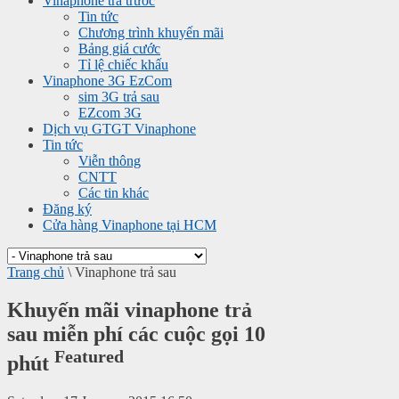
Vinaphone trả trước
Tin tức
Chương trình khuyến mãi
Bảng giá cước
Tỉ lệ chiếc khấu
Vinaphone 3G EzCom
sim 3G trả sau
EZcom 3G
Dịch vụ GTGT Vinaphone
Tin tức
Viễn thông
CNTT
Các tin khác
Đăng ký
Cửa hàng Vinaphone tại HCM
Trang chủ
\
Vinaphone trả sau
Khuyến mãi vinaphone trả
sau miễn phí các cuộc gọi 10
Featured
phút