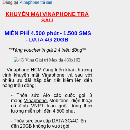
Đăng tại
Vinaphone trả sau
KHUYẾN MẠI
VINAPHONE
TRẢ
SAU
MIỄN PHÍ 4.500 phút - 1.500 SMS
-
DATA 4G
20GB
**Tặng voucher trị giá 2,4 triệu đồng**
Vinaphone HCM
đang triển khai chương
trình
khuyến mãi Vinaphone
trả sau
với
nhiều ưu đãi hấp dẫn tiết kiệm lên đến
hàng triệu đồng:
- Thỏa sức Alo các cuộc gọi 3
mạng
Vinaphone
, Mobifone, điện thoại
cố định
VNPT
toàn quốc tổng thời
lượng miễn phí đến 4.500 phút
-
Thỏa sức truy cập DATA 3G/4G lên
đến 20GB không lo vượt gói.