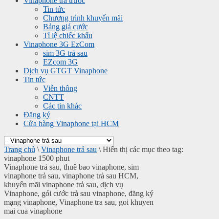
Vinaphone trả trước
Tin tức
Chương trình khuyến mãi
Bảng giá cước
Tỉ lệ chiếc khấu
Vinaphone 3G EzCom
sim 3G trả sau
EZcom 3G
Dịch vụ GTGT Vinaphone
Tin tức
Viễn thông
CNTT
Các tin khác
Đăng ký
Cửa hàng Vinaphone tại HCM
Trang chủ
\
Vinaphone trả sau
\
Hiển thị các mục theo tag:
vinaphone 1500 phut
Vinaphone trả sau, thuê bao vinaphone, sim
vinaphone trả sau, vinaphone trả sau HCM,
khuyến mãi vinaphone trả sau, dịch vụ
Vinaphone, gói cước trả sau vinaphone, đăng ký
mạng vinaphone, Vinaphone tra sau, goi khuyen
mai cua vinaphone