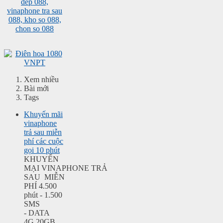
Xem nhiều
Bài mới
Tags
Khuyến mãi
vinaphone
trả sau miễn
phí các cuộc
gọi 10 phút
KHUYẾN
MẠI VINAPHONE TRẢ
SAU MIỄN
PHÍ 4.500
phút - 1.500
SMS
- DATA
4G 20GB