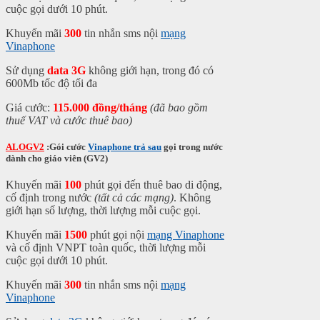
cuộc gọi dưới 10 phút.
Khuyến mãi
300
tin nhắn sms nội
mạng
Vinaphone
Sử dụng
data 3G
không giới hạn, trong đó có
600Mb tốc độ tối đa
Giá cước:
115.000 đồng/tháng
(đã bao gồm
thuế VAT và cước thuê bao)
ALOGV2
:Gói cước
Vinaphone trả sau
gọi trong nước
dành cho giáo viên (GV2)
Khuyến mãi
100
phút gọi đến thuê bao di động,
cố định trong nước
(
tất cả các mạng
)
. Không
giới hạn số lượng, thời lượng mỗi cuộc gọi.
Khuyến mãi
1500
phút gọi nội
mạng Vinaphone
và cố định VNPT toàn quốc, thời lượng mỗi
cuộc gọi dưới 10 phút.
Khuyến mãi
300
tin nhắn sms nội
mạng
Vinaphone