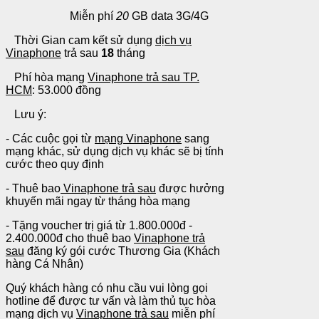
Miễn phí
20
GB data 3G/4G
Thời Gian cam kết sử dụng
dịch vụ
Vinaphone
trả sau
18
tháng
Phí hòa mạng
Vinaphone trả sau TP.
HCM
: 53.000 đồng
Lưu ý:
- Các cuộc gọi từ
mạng Vinaphone
sang
mạng khác, sử dụng dịch vụ khác sẽ bị tính
cước theo quy định
- Thuê bao
Vinaphone trả sau
được hưởng
khuyến mãi ngay từ tháng hòa mạng
- Tặng voucher trị giá từ 1.800.000đ -
2.400.000đ cho thuê bao
Vinaphone trả
sau
đăng ký gói cước Thương Gia (Khách
hàng Cá Nhân)
Quý khách hàng có nhu cầu vui lòng gọi
hotline để được tư vấn và làm thủ tục hòa
mạng dịch vụ
Vinaphone trả sau
miễn phí