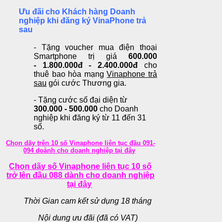
Ưu đãi cho Khách hàng Doanh
nghiệp khi đăng ký VinaPhone trả
sau
- Tặng voucher mua điện thoại
Smartphone trị giá
600.000
-
1.800.000đ - 2.400.000đ
cho
thuê bao hòa mạng
Vinaphone trả
sau
gói cước Thương gia.
- Tặng cước số đại diện từ
300.000 - 500.000
cho Doanh
nghiệp khi đăng ký từ 11 đến 31
số.
Chọn dãy trên 10 số Vinaphone liên tục đầu 091-
094 doành cho doanh nghiệp tại đây
Chọn dãy số Vinaphone liên tục 10 số
trở lên đầu 088 dành cho doanh nghiệp
tại đây
Thời Gian cam kết sử dụng 18 tháng
Nội dung ưu đãi (đã có VAT)