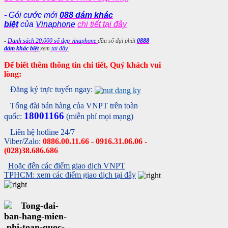
- Gói cước mới
088 dám khác
biệt
của
Vinaphone
chi tiết tại đây
-
Danh sách 20.000 số đẹp vinaphone
đầu số đại phát
0888
dám khác biệt
xem
tại đây
Để biết thêm thông tin chi tiết, Quý khách vui
lòng:
Đăng ký trực tuyến ngay:
Tổng đài bán hàng của VNPT trên toàn
18001166
quốc:
(miễn phí mọi mạng)
Liên hệ hotline 24/7
Viber/Zalo:
0886.00.11.66 - 0916.31.06.06 -
(028)38.686.686
Hoặc đến các điểm giao dịch VNPT
TPHCM: xem các điểm giao dịch tại đây