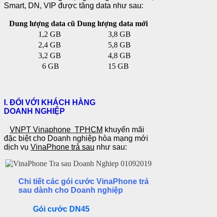
Smart, DN, VIP được tăng data như sau:
Dung lượng data cũ
Dung lượng data mới
1,2 GB
3,8 GB
2,4 GB
5,8 GB
3,2 GB
4,8 GB
6 GB
15 GB
I.
ĐỐI VỚI KHÁCH HÀNG
DOANH
NGHIỆP
VNPT
Vinaphone TPHCM
khuyến mãi
đặc biệt cho Doanh nghiệp hòa mạng mới
dịch vụ
VinaPhone trả sau
như sau:
Chi tiết các gói cước VinaPhone trả
sau dành cho Doanh nghiệp
Gói cước DN45