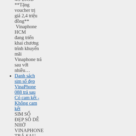
**Tặng
voucher trị
giá 2,4 triệu
đồng**
Vinaphone
HCM
đang triển
khai chương
trình khuyến
mãi
Vinaphone trả
sau với
nhiều…
Danh sách
sim số đẹp
VinaPhone
088 trả sau
Có cam kết -
Không cam
kết
SIM SỐ
ĐẸP SÔ DỄ
NHỚ
VINAPHONE
TRẢ SAU