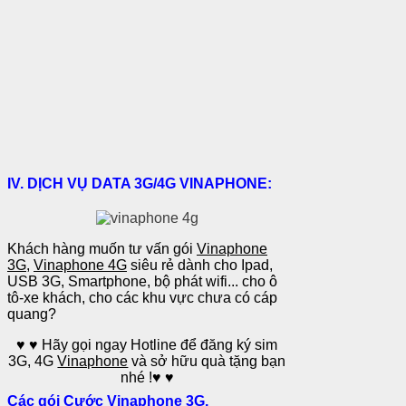
IV. DỊCH VỤ DATA 3G/4G VINAPHONE:
Khách hàng muốn tư vấn gói
Vinaphone
3G
,
Vinaphone 4G
siêu rẻ dành cho Ipad,
USB 3G, Smartphone, bộ phát wifi... cho ô
tô-xe khách, cho các khu vực chưa có cáp
quang?
♥
♥
Hãy gọi ngay Hotline để đăng ký sim
3G, 4G
Vinaphone
và sở hữu quà tặng bạn
nhé !
♥
♥
Các gói Cước
Vinaphone 3G
,