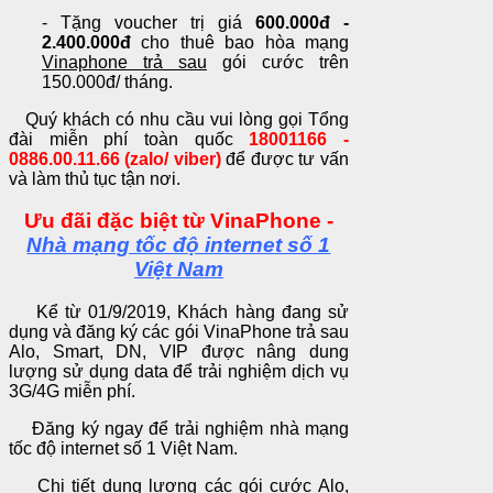
- Tặng voucher trị giá
600.000đ -
2.400.000đ
cho thuê bao hòa mạng
Vinaphone trả sau
gói cước trên
150.000đ/ tháng.
Quý khách có nhu cầu vui lòng gọi Tổng
đài miễn phí toàn quốc
18001166 -
0
886.00.11.66 (zalo/ viber)
để được tư vấn
và làm thủ tục tận nơi.
Ưu đãi đặc biệt từ VinaPhone -
Nhà mạng tốc độ internet số 1
Việt Nam
Kể từ 01/9/2019, Khách hàng đang sử
dụng và đăng ký các gói VinaPhone trả sau
Alo, Smart, DN, VIP được nâng dung
lượng sử dụng data để trải nghiệm dịch vụ
3G/4G miễn phí.
Đăng ký ngay để trải nghiệm nhà mạng
tốc độ internet số 1 Việt Nam.
Chi tiết dung lượng các gói cước Alo,