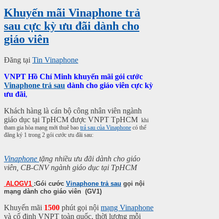
Khuyến mãi Vinaphone trả
sau cực kỳ ưu đãi dành cho
giáo viên
Đăng tại
Tin Vinaphone
VNPT Hồ Chí Minh khuyến mãi gói cước
Vinaphone trả sau
dành cho giáo viên cực kỳ
ưu đãi
,
Khách hàng là cán bộ công nhân viên ngành
giáo dục tại TpHCM được VNPT TpHCM
khi
tham gia hòa mạng mới thuê bao
trả sau của Vinaphone
có thể
đăng ký 1 trong 2 gói cước ưu đãi sau:
Vinaphone
tặng nhiều ưu đãi dành cho giáo
viên, CB-CNV ngành giáo dục tại TpHCM
ALOGV1
:Gói cước
Vinaphone trả sau
gọi nội
mạng dành cho giáo viên (GV1)
Khuyến mãi
1500
phút gọi nội
mạng Vinaphone
và cố định VNPT toàn quốc, thời lượng mỗi