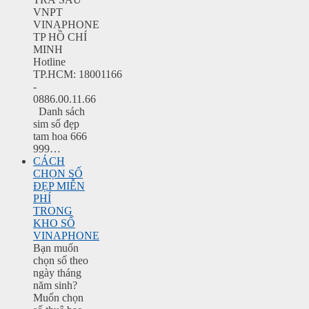
VNPT
VINAPHONE
TP HỒ CHÍ
MINH
Hotline
TP.HCM: 18001166
-
0886.00.11.66
Danh sách
sim số đẹp
tam hoa 666
999…
CÁCH
CHỌN SỐ
ĐẸP MIỄN
PHÍ
TRONG
KHO SỐ
VINAPHONE
Bạn muốn
chọn số theo
ngày tháng
năm sinh?
Muốn chọn