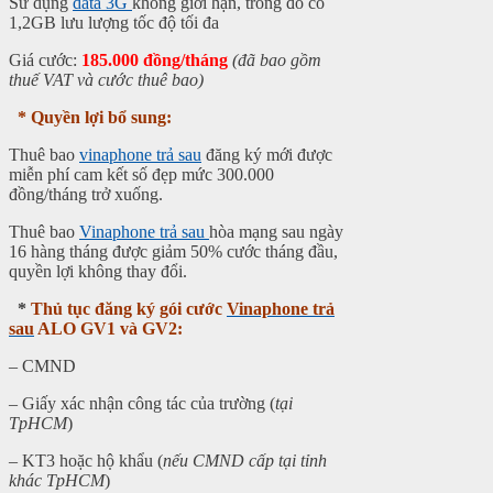
Sử dụng
data 3G
không giới hạn, trong đó có
1,2GB lưu lượng tốc độ tối đa
Giá cước:
185.000 đồng/tháng
(đã bao gồm
thuế VAT và cước thuê bao)
* Quyền lợi bổ sung:
Thuê bao
vinaphone trả sau
đăng ký mới được
miễn phí cam kết số đẹp mức 300.000
đồng/tháng trở xuống.
Thuê bao
Vinaphone trả sau
hòa mạng sau ngày
16 hàng tháng được giảm 50% cước tháng đầu,
quyền lợi không thay đổi.
*
Thủ tục đăng ký gói cước
Vinaphone trả
sau
ALO GV1 và GV2:
– CMND
– Giấy xác nhận công tác của trường (
tại
TpHCM
)
– KT3 hoặc hộ khẩu (
nếu CMND cấp tại tỉnh
khác TpHCM
)