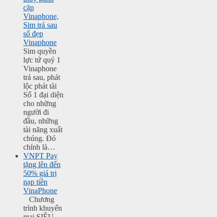
cặp
Vinaphone,
Sim trả sau
số đẹp
Vinaphone
Sim quyền
lực tứ quý 1
Vinaphone
trả sau, phát
lộc phát tài
Số 1 đại diện
cho những
người đi
đầu, những
tài năng xuất
chúng. Đó
chính là…
VNPT Pay
tặng lên đến
50% giá trị
nạp tiền
VinaPhone
Chương
trình khuyến
mại SIÊU