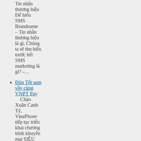
Tin nhắn
thương hiệu
Để hiểu
SMS
Brandname
– Tin nhắn
thương hiệu
là gì, Chúng
ta sẽ tìm hiểu
trước hết
SMS
marketing là
gì? -…
Đón Tết sum
vầy cùng
VNPT Pay
Chào
Xuân Canh
Tý,
VinaPhone
tiếp tục triển
khai chương
trình khuyến
mại SIÊU