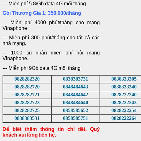
--- Miễn phí 5.8/Gb data 4G mổi tháng
Gói Thương Gia 1: 350.000/tháng
--- Miễn phí 4000 phút/tháng cho mạng
Vinaphone
--- Miễn phí 300 phút/tháng cho tất cả các
nhà mạng.
--- 1000 tin nhắn miễn phí nội mạng
Vinaphone.
--- Miễn phí 9Gb data 4G mổi tháng
0828282320
0838383731
0838333305
0828282720
0848484643
0838333340
0828282721
0848484642
0828222240
0828282723
0848484640
0828222243
0828282725
0858585652
0828222254
0838383531
0858585751
0828222264
Để biết thêm thông tin chi tiết, Quý
khách vui lòng liên hệ: