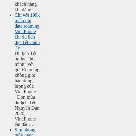
khách hàng
khi đăng…
Chỉ với 199k
miễn phí
data roaming
VinaPhone
khi du lịch
dịp Tết Canh
Tý
Du lịch Tết -
online “hết
mình” với
gói Roaming
không giới
hạn dung
lượng của
VinaPhone
Đón mùa
du lịch Tết
Nguyên Đán
2020,
VinaPhone
lần đầu…
Sim phong
thủy gánh