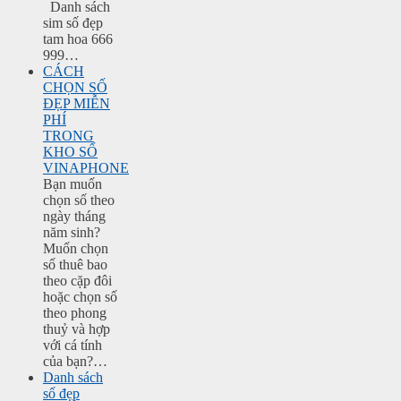
Danh sách
sim số đẹp
tam hoa 666
999…
CÁCH
CHỌN SỐ
ĐẸP MIỄN
PHÍ
TRONG
KHO SỐ
VINAPHONE
Bạn muốn
chọn số theo
ngày tháng
năm sinh?
Muốn chọn
số thuê bao
theo cặp đôi
hoặc chọn số
theo phong
thuỷ và hợp
với cá tính
của bạn?…
Danh sách
số đẹp