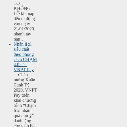
TO
KHỔNG
LỒ khi nạp
tiền di động
vào ngày
21/01/2020,
nhanh tay
nạp…
Nhận lì xì
siêu chất
theo phong
cách CHẠM
4.0 của
VNPT Pay
Chào
mừng Xuân
Canh Tý
2020, VNPT
Pay triển
khai chương
trình “Chạm
lì xì nhận
quà như ý”
dành tặng
cho toàn bộ