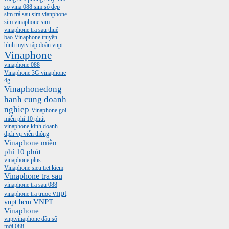
so vina 088
sim số đẹp
sim trả sau
sim vianphone
sim vinaphone
sim
vinaphone tra sau
thuê
bao Vinaphone
truyền
hình mytv
tập đoàn vnpt
Vinaphone
vinaphone 088
Vinaphone 3G
vinaphone
4g
Vinaphonedong
hanh cung doanh
nghiep
Vinaphone gọi
miễn phí 10 phút
vinaphone kinh doanh
dịch vụ viễn thông
Vinaphone miễn
phí 10 phút
vinaphone plus
Vinaphone sieu tiet kiem
Vinaphone tra sau
vinaphone tra sau 088
vnpt
vinaphone tra truoc
vnpt hcm
VNPT
Vinaphone
vnptvinaphone
đầu số
mới 088