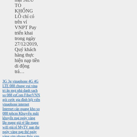
TO
KHỔNG
LỒ chỉ có
trên ví
VNPT Pay
triển khai
trong ngày
27/12/2019,
Quý khách
hàng thực
hiện nạp tiền
di động
trả…
3G
3g vinaphone
4G
4G
LTE
088
chung vui vina
tri ân mọi nhà
danh sach
so 088
ezCom
FiberVNN
gói cước gia đình
hội viên
vinaphone
internet
Internet cáp quang
kho so
088 tphcm
Khuyến mãi
khuyến mại ngày vàng
lắp mạng giá rẻ
lắp mạng
wifi giá rẻ
MyTV
nap the
ngày vàng
nạp thẻ ngày
vàng
sim phong thủy
sim