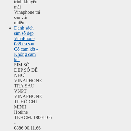
trình khuyến
mãi
Vinaphone trả
sau với
nhiều…
Danh sách
sim số đẹp
VinaPhone
088 trả sau
Có cam kết -
Không cam
kết
SIM SỐ
ĐẸP SÔ DỄ
NHỚ
VINAPHONE
TRẢ SAU
VNPT
VINAPHONE
TP HỒ CHÍ
MINH
Hotline
TP.HCM: 18001166
-
0886.00.11.66