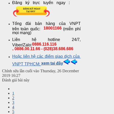
Đăng ký trực tuyến ngay :
Tổng đài bán hàng của VNPT
18001166
trên toàn quốc:
(miễn phí
mọi mạng)
Liên hệ hotline 24/7,
0886.116.116
Viber/Zalo:
0886.00.11.66 - (028)38.686.686
-
Hoặc liên hệ các điểm giao dịch của
xem tại đây
VNPT TPHCM:
Chỉnh sửa lần cuối vào Thursday, 26 December
2019 16:27
Đánh giá bài này
1
2
3
4
5