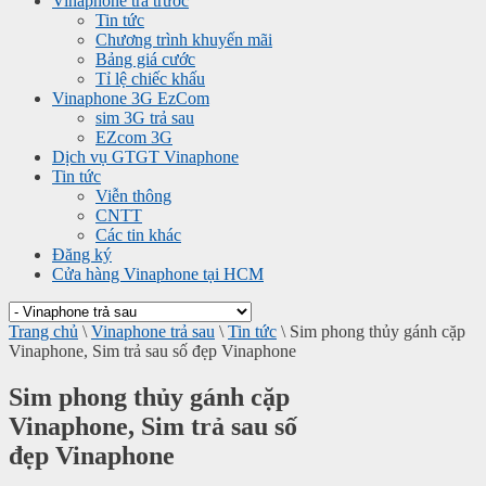
Vinaphone trả trước
Tin tức
Chương trình khuyến mãi
Bảng giá cước
Tỉ lệ chiếc khấu
Vinaphone 3G EzCom
sim 3G trả sau
EZcom 3G
Dịch vụ GTGT Vinaphone
Tin tức
Viễn thông
CNTT
Các tin khác
Đăng ký
Cửa hàng Vinaphone tại HCM
Trang chủ
\
Vinaphone trả sau
\
Tin tức
\
Sim phong thủy gánh cặp
Vinaphone, Sim trả sau số đẹp Vinaphone
Sim phong thủy gánh cặp
Vinaphone, Sim trả sau số
đẹp Vinaphone