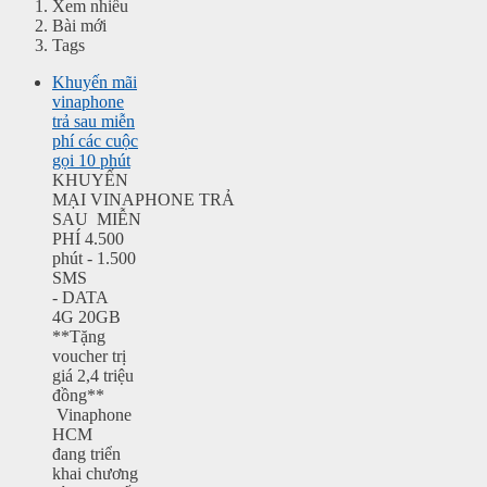
Xem nhiều
Bài mới
Tags
Khuyến mãi
vinaphone
trả sau miễn
phí các cuộc
gọi 10 phút
KHUYẾN
MẠI VINAPHONE TRẢ
SAU MIỄN
PHÍ 4.500
phút - 1.500
SMS
- DATA
4G 20GB
**Tặng
voucher trị
giá 2,4 triệu
đồng**
Vinaphone
HCM
đang triển
khai chương