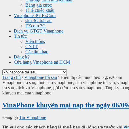
Bảng giá cước
Tỉ lệ chiếc khấu
Vinaphone 3G EzCom
sim 3G trả sau
EZcom 3G
Dịch vụ GTGT Vinaphone
Tin tức
Viễn thông
CNTT
Các tin khác
Đăng ký
Cửa hàng Vinaphone tại HCM
Trang chủ
\
Vinaphone trả sau
\
Hiển thị các mục theo tag: ezCom
Vinaphone trả sau, thuê bao vinaphone, sim vinaphone trả sau, vin
trả sau, dịch vụ Vinaphone, gói cước trả sau vinaphone, đăng ký mạn
khuyen mai cua vinaphone
VinaPhone khuyến mại nạp thẻ ngày 06/09
Đăng tại
Tin Vinaphone
Tin vui cho các khách hàng là thuê bao di động trả trước khi
Vi