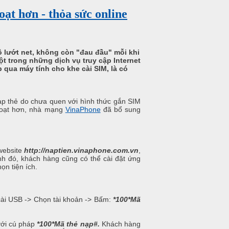
ạt hơn - thỏa sức online
hồ lướt net, không còn "đau đầu" mỗi khi
t trong những dịch vụ truy cập Internet
 qua máy tính cho khe cài SIM, là có
p thẻ do chưa quen với hình thức gắn SIM
 hoạt hơn, nhà mạng
VinaPhone
đã bổ sung
website
http://naptien.vinaphone.com.vn
,
h đó, khách hàng cũng có thể cài đặt ứng
ọn tiện ích.
cài USB -> Chọn tài khoản -> Bấm:
*100*Mã
với cú pháp
*100*Mã thẻ nạp#.
Khách hàng