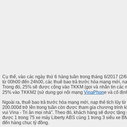
Cụ thể, vào các ngày thứ 6 hàng tuần trong tháng 6/2017 (2/6, 
từ 00h00 đến 24h00, các thuê bao trả trước hòa mạng mới, nạp
Trong đó, 25% sẽ được cộng vào TKKM (gọi và nhắn tin các 
25% vào TKKM2 (sử dụng gọi nội mạng
VinaPhon
e và cố đị
Ngoài ra, thuê bao trả trước hòa mạng mới, nạp thẻ tích lũy t
200.000đ trở lên trong tuần còn được tham gia chương trình 
vui Vina - Tri ân mọi nhà”. Theo đó, khách hàng sẽ được tặn
được 1 trong 75 xe máy Liberty ABS cùng 1 trong 3 siêu xe BMW
đến hàng chục tỷ đồng.