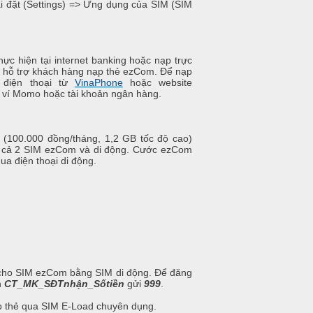
ài đặt (Settings) => Ứng dụng của SIM (SIM
ực hiện tại internet banking hoặc nạp trực
hỗ trợ khách hàng nạp thẻ ezCom. Để nạp
điện thoại từ
VinaPhone
hoặc website
ch ví Momo hoặc tài khoản ngân hàng.
(100.000 đồng/tháng, 1,2 GB tốc độ cao)
ho cả 2 SIM ezCom và di động. Cước ezCom
ua điện thoại di động.
ẻ cho SIM ezCom bằng SIM di động. Để đăng
n
CT_MK_SĐTnhận_Sốtiền
gửi
999
.
 thẻ qua SIM E-Load chuyên dụng.