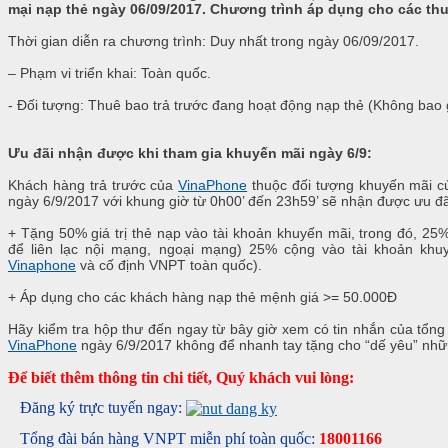
mại nạp thẻ ngày 06/09/2017. Chương trình áp dụng cho các th
Thời gian diễn ra chương trình: Duy nhất trong ngày 06/09/2017.
– Phạm vi triển khai: Toàn quốc.
- Đối tượng: Thuê bao trả trước đang hoạt động nạp thẻ (Không ba
Ưu đãi nhận được khi tham gia khuyến mãi ngày 6/9:
Khách hàng trả trước của
VinaPhone
thuộc đối tượng khuyến mãi củ
ngày 6/9/2017 với khung giờ từ 0h00’ đến 23h59’ sẽ nhận được ưu đã
+ Tặng 50% giá trị thẻ nạp vào tài khoản khuyến mãi, trong đó, 2
để liên lạc nội mạng, ngoại mạng) 25% cộng vào tài khoản khu
Vinaphone
và cố định VNPT toàn quốc).
+ Áp dụng cho các khách hàng nạp thẻ mệnh giá >= 50.000Đ
Hãy kiểm tra hộp thư đến ngay từ bây giờ xem có tin nhắn của tổng
VinaPhone
ngày 6/9/2017 không để nhanh tay tặng cho “dế yêu” những
Để biết thêm thông tin chi tiết, Quý khách vui lòng:
Đăng ký trực tuyến ngay:
Tổng đài bán hàng VNPT miễn phí toàn quốc:
18001166