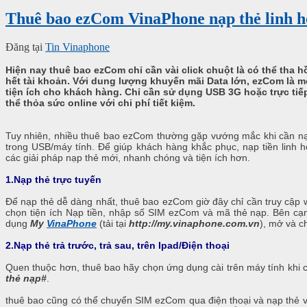
Thuê bao ezCom VinaPhone nạp thẻ linh ho
Đăng tại
Tin Vinaphone
Hiện nay thuê bao ezCom chỉ cần vài click chuột là có thể tha 
hết tài khoản. Với dung lượng khuyến mãi Data lớn, ezCom là mộ
tiện ích cho khách hàng. Chỉ cần sử dụng USB 3G hoặc trực tiếp
thể thỏa sức online với chi phí tiết kiệm.
Tuy nhiên, nhiều thuê bao ezCom thường gặp vướng mắc khi cần nạ
trong USB/máy tính. Để giúp khách hàng khắc phục, nạp tiền linh
các giải pháp nạp thẻ mới, nhanh chóng và tiện ích hơn.
1.Nạp thẻ trực tuyến
Để nạp thẻ dễ dàng nhất, thuê bao ezCom giờ đây chỉ cần truy cập 
chọn tiện ích Nạp tiền, nhập số SIM ezCom và mã thẻ nạp. Bên cạn
dụng
My
VinaPhone
(tải tại
http://my.vinaphone.com.vn
), mở và ch
2.Nạp thẻ trả trước, trả sau, trên Ipad/Điện thoại
Quen thuộc hơn, thuê bao hãy chọn ứng dụng cài trên máy tính khi 
thẻ nạp#
.
thuê bao cũng có thể chuyển SIM ezCom qua điện thoại và nạp thẻ 