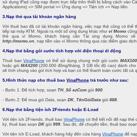
sử dụng iPad cũng nạp được trực tiếp trên thiết bị bằng cách vào C
Applications) => SIM portal => Ứng dụng => Tiện ích => Nạp tiền.
3.Nạp thẻ qua tài khoản ngân hàng
Với thuê bao đã có tài khoản ngân hàng, việc nạp thẻ cũng có thể th
tiếp tại máy ATM. Ngoài ra một số ứng dụng khác như
ví Momo
cũng 
thẻ qua ví Momo, khách hàng cần Tải ứng dụng Momo về 
http://momo.vn
, nạp tiền vào ví Momo thông qua các điểm giao dị
4.Nạp thẻ bằng gói cước tích hợp với điện thoại di động
Thuê bao
VinaPhone
có thể sử dụng chung một gói cước
MAX100
hoặc gói
MAX200
(200.000 đồng/tháng, 3 GB tốc độ cao) dành c
sẽ tính chung vào gói tích hợp và bạn có thể thanh toán cước tất cả q
5.Hình thức nạp cho thuê bao
VinaPhone
trả trước như sau:
- Bước 1: Để tích hợp, soạn
TH_Số ezCom
gửi
900
.
- Bước 2: Để mua gói Data, soạn
DK_TênGóiData
gửi
888
.
6.Nạp thẻ bằng tiện ích 2Friends hoặc E-Load
Với tiện ích 2Friends, thuê bao
VinaPhone
có thể kết nối để nạp th
ký, thuê bao soạn
DK
gửi
999
. Sau đó, để chuyển tiền, thuê bao soạ
Với tiện ích E-Load, khách hàng hãy đến cửa hàng
VinaPhone
để nạp