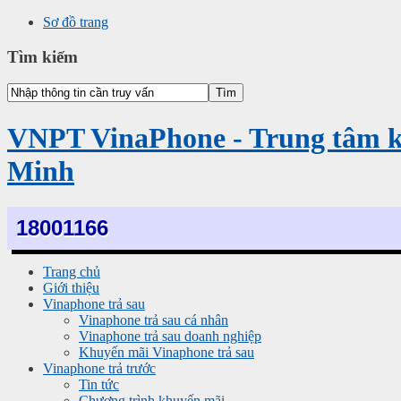
Sơ đồ trang
Tìm kiếm
VNPT VinaPhone - Trung tâm 
Minh
18001166
Trang chủ
Giới thiệu
Vinaphone trả sau
Vinaphone trả sau cá nhân
Vinaphone trả sau doanh nghiệp
Khuyến mãi Vinaphone trả sau
Vinaphone trả trước
Tin tức
Chương trình khuyến mãi