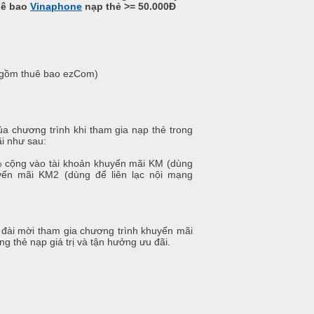
uê bao
Vinaphone
nạp thẻ >= 50.000Đ
o gồm thuê bao ezCom)
a chương trình khi tham gia nạp thẻ trong
i như sau:
5% cộng vào tài khoản khuyến mãi KM (dùng
yến mãi KM2 (dùng để liên lạc nội mạng
 đài mời tham gia chương trình khuyến mãi
 thẻ nạp giá trị và tận hưởng ưu đãi.