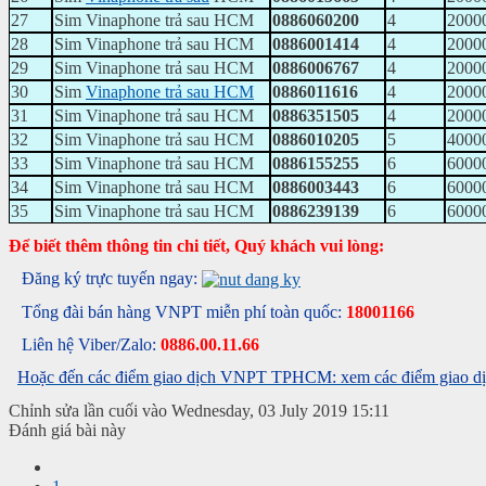
27
Sim Vinaphone trả sau HCM
0886060200
4
2000
28
Sim Vinaphone trả sau HCM
0886001414
4
2000
29
Sim Vinaphone trả sau HCM
0886006767
4
2000
30
Sim
Vinaphone trả sau HCM
0886011616
4
2000
31
Sim Vinaphone trả sau HCM
0886351505
4
2000
32
Sim Vinaphone trả sau HCM
0886010205
5
4000
33
Sim Vinaphone trả sau HCM
0886155255
6
6000
34
Sim Vinaphone trả sau HCM
0886003443
6
6000
35
Sim Vinaphone trả sau HCM
0886239139
6
6000
Để biết thêm thông tin chi tiết, Quý khách vui lòng:
Đăng ký trực tuyến ngay:
Tổng đài bán hàng VNPT miễn phí toàn quốc:
18001166
Liên hệ Viber/Zalo:
0886.00.11.66
Hoặc đến các điểm giao dịch VNPT TPHCM: xem các điểm giao dịc
Chỉnh sửa lần cuối vào Wednesday, 03 July 2019 15:11
Đánh giá bài này