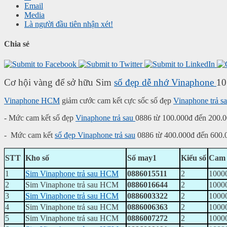
Email
Media
Là người đầu tiên nhận xét!
Chia sẻ
Cơ hội vàng để sở hữu Sim
số đẹp
dễ nhớ
Vinaphone
10
Vinaphone HCM
giảm cước cam kết cực sốc số đẹp
Vinaphone trả s
- Mức cam kết số đẹp
Vinaphone trả sau
0886 từ 100.000đ đến 200.
-
Mức cam kết
số đẹp Vinaphone trả sau
0886 từ 400.000đ đến 600.
STT
Kho số
Số may1
Kiểu số
Cam 
1
Sim Vinaphone trả sau HCM
0886015511
2
1000
2
Sim Vinaphone trả sau HCM
0886016644
2
1000
3
Sim Vinaphone trả sau HCM
0886003322
2
1000
4
Sim Vinaphone trả sau HCM
0886006363
2
1000
5
Sim Vinaphone trả sau HCM
0886007272
2
1000