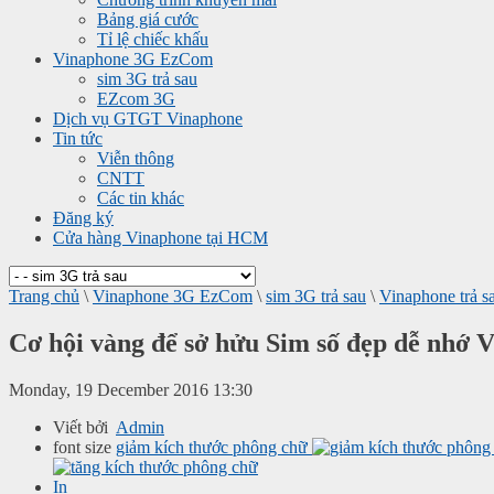
Bảng giá cước
Tỉ lệ chiếc khấu
Vinaphone 3G EzCom
sim 3G trả sau
EZcom 3G
Dịch vụ GTGT Vinaphone
Tin tức
Viễn thông
CNTT
Các tin khác
Đăng ký
Cửa hàng Vinaphone tại HCM
Trang chủ
\
Vinaphone 3G EzCom
\
sim 3G trả sau
\
Vinaphone trả s
Cơ hội vàng để sở hửu Sim số đẹp dễ nhớ 
Monday, 19 December 2016 13:30
Viết bởi
Admin
font size
giảm kích thước phông chữ
In