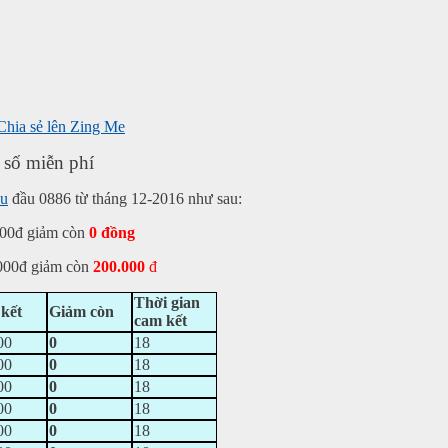
 số miễn phí
au
đầu 0886 từ tháng 12-2016 như sau:
000đ giảm còn
0 đồng
000đ giảm còn
200.000
đ
Thời gian
kết
Giảm còn
cam kết
00
0
18
00
0
18
00
0
18
00
0
18
00
0
18