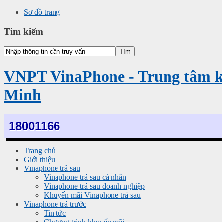
Sơ đồ trang
Tìm kiếm
VNPT VinaPhone - Trung tâm 
Minh
18001166
Trang chủ
Giới thiệu
Vinaphone trả sau
Vinaphone trả sau cá nhân
Vinaphone trả sau doanh nghiệp
Khuyến mãi Vinaphone trả sau
Vinaphone trả trước
Tin tức
Chương trình khuyến mãi