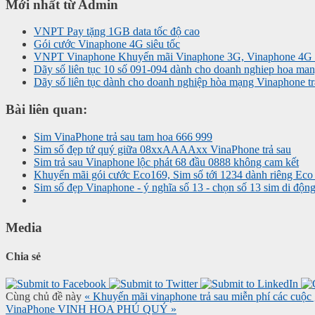
Mới nhất từ Admin
VNPT Pay tặng 1GB data tốc độ cao
Gói cước Vinaphone 4G siêu tốc
VNPT Vinaphone Khuyến mãi Vinaphone 3G, Vinaphone 4G t
Dãy số liên tục 10 số 091-094 dành cho doanh nghiep hoa man
Dãy số liên tục dành cho doanh nghiệp hòa mạng Vinaphone tr
Bài liên quan:
Sim VinaPhone trả sau tam hoa 666 999
Sim số đẹp tứ quý giữa 08xxAAAAxx VinaPhone trả sau
Sim trả sau Vinaphone lộc phát 68 đầu 0888 không cam kết
Khuyến mãi gói cước Eco169, Sim số tới 1234 dành riêng Eco
Sim số đẹp Vinaphone - ý nghĩa số 13 - chọn số 13 sim di độ
Media
Chia sẻ
Cùng chủ đề này
« Khuyến mãi vinaphone trả sau miễn phí các cuộc
VinaPhone VINH HOA PHÚ QUÝ »