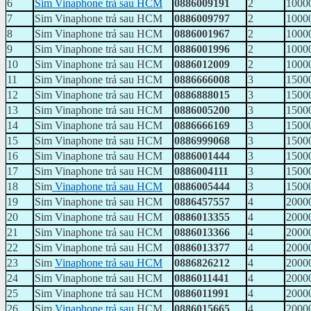
6
Sim Vinaphone trả sau HCM
0886009191
2
1000
7
Sim Vinaphone trả sau HCM
0886009797
2
1000
8
Sim Vinaphone trả sau HCM
0886001967
2
1000
9
Sim Vinaphone trả sau HCM
0886001996
2
1000
10
Sim Vinaphone trả sau HCM
0886012009
2
1000
11
Sim Vinaphone trả sau HCM
0886666008
3
1500
12
Sim Vinaphone trả sau HCM
0886888015
3
1500
13
Sim Vinaphone trả sau HCM
0886005200
3
1500
14
Sim Vinaphone trả sau HCM
0886666169
3
1500
15
Sim Vinaphone trả sau HCM
0886999068
3
1500
16
Sim Vinaphone trả sau HCM
0886001444
3
1500
17
Sim Vinaphone trả sau HCM
0886004111
3
1500
18
Sim
Vinaphone trả sau HCM
0886005444
3
1500
19
Sim Vinaphone trả sau HCM
0886457557
4
2000
20
Sim Vinaphone trả sau HCM
0886013355
4
2000
21
Sim Vinaphone trả sau HCM
0886013366
4
2000
22
Sim Vinaphone trả sau HCM
0886013377
4
2000
23
Sim
Vinaphone trả sau HCM
0886826212
4
2000
24
Sim Vinaphone trả sau HCM
0886011441
4
2000
25
Sim Vinaphone trả sau HCM
0886011991
4
2000
26
Sim
Vinaphone trả sau
HCM
0886015665
4
2000