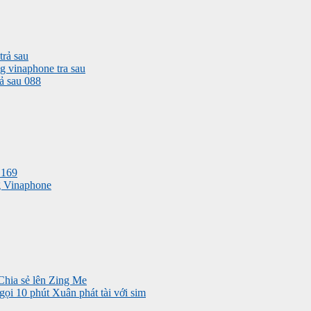
rả sau
g vinaphone tra sau
ả sau 088
 169
ng Vinaphone
 gọi 10 phút
Xuân phát tài với sim