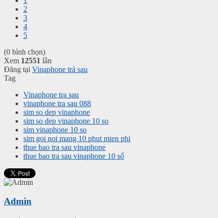
1
2
3
4
5
(0 bình chọn)
Xem
12551
lần
Đăng tại
Vinaphone trả sau
Tag
Vinaphone tra sau
vinaphone tra sau 088
sim so dep vinaphone
sim so dep vinaphone 10 so
sim vinaphone 10 so
sim goi noi mang 10 phut mien phi
thue bao tra sau vinaphone
thue bao tra sau vinaphone 10 số
Admin