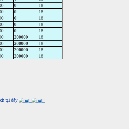
00
0
18
00
0
18
00
0
18
00
0
18
00
0
18
00
200000
18
00
200000
18
00
200000
18
00
200000
18
h tại đây