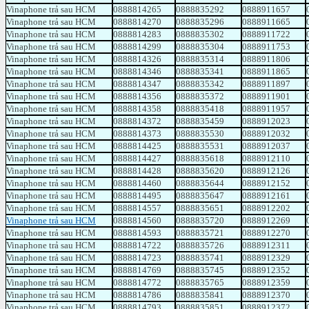
Vinaphone trả sau HCM
0888814265
0888835292
0888911657
Vinaphone trả sau HCM
0888814270
0888835296
0888911665
Vinaphone trả sau HCM
0888814283
0888835302
0888911722
Vinaphone trả sau HCM
0888814299
0888835304
0888911753
Vinaphone trả sau HCM
0888814326
0888835314
0888911806
Vinaphone trả sau HCM
0888814346
0888835341
0888911865
Vinaphone trả sau HCM
0888814347
0888835342
0888911897
Vinaphone trả sau HCM
0888814356
0888835372
0888911901
Vinaphone trả sau HCM
0888814358
0888835418
0888911957
Vinaphone trả sau HCM
0888814372
0888835459
0888912023
Vinaphone trả sau HCM
0888814373
0888835530
0888912032
Vinaphone trả sau HCM
0888814425
0888835531
0888912037
Vinaphone trả sau HCM
0888814427
0888835618
0888912110
Vinaphone trả sau HCM
0888814428
0888835620
0888912126
Vinaphone trả sau HCM
0888814460
0888835644
0888912152
Vinaphone trả sau HCM
0888814495
0888835647
0888912161
Vinaphone trả sau HCM
0888814557
0888835651
0888912202
Vinaphone trả sau HCM
0888814560
0888835720
0888912269
Vinaphone trả sau HCM
0888814593
0888835721
0888912270
Vinaphone trả sau HCM
0888814722
0888835726
0888912311
Vinaphone trả sau HCM
0888814723
0888835741
0888912329
Vinaphone trả sau HCM
0888814769
0888835745
0888912352
Vinaphone trả sau HCM
0888814772
0888835765
0888912359
Vinaphone trả sau HCM
0888814786
0888835841
0888912370
Vinaphone trả sau HCM
0888814793
0888835851
0888912372