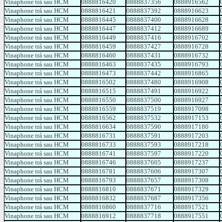
Vinaphone trả sau HCM
0888816420
0888837356
0888916562
Vinaphone trả sau HCM
0888816421
0888837392
0888916623
Vinaphone trả sau HCM
0888816445
0888837400
0888916628
Vinaphone trả sau HCM
0888816447
0888837412
0888916689
Vinaphone trả sau HCM
0888816449
0888837416
0888916702
Vinaphone trả sau HCM
0888816459
0888837427
0888916728
Vinaphone trả sau HCM
0888816460
0888837431
0888916732
Vinaphone trả sau HCM
0888816463
0888837435
0888916793
Vinaphone trả sau HCM
0888816473
0888837442
0888916865
Vinaphone trả sau HCM
0888816502
0888837480
0888916908
Vinaphone trả sau HCM
0888816515
0888837491
0888916922
Vinaphone trả sau HCM
0888816550
0888837500
0888916927
Vinaphone trả sau HCM
0888816559
0888837519
0888917098
Vinaphone trả sau HCM
0888816562
0888837532
0888917153
Vinaphone trả sau HCM
0888816634
0888837590
0888917180
Vinaphone trả sau HCM
0888816731
0888837591
0888917203
Vinaphone trả sau HCM
0888816733
0888837593
0888917218
Vinaphone trả sau HCM
0888816741
0888837597
0888917220
Vinaphone trả sau HCM
0888816746
0888837605
0888917237
Vinaphone trả sau HCM
0888816781
0888837606
0888917307
Vinaphone trả sau HCM
0888816793
0888837657
0888917308
Vinaphone trả sau HCM
0888816810
0888837671
0888917329
Vinaphone trả sau HCM
0888816832
0888837687
0888917356
Vinaphone trả sau HCM
0888816860
0888837716
0888917521
Vinaphone trả sau HCM
0888816912
0888837718
0888917551