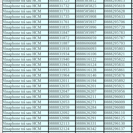
Vinaphone trả sau HCM
0888831725
0888585812
0888295613
Vinaphone trả sau HCM
0888831732
0888585825
0888295619
Vinaphone trả sau HCM
0888831733
0888585861
0888295628
Vinaphone trả sau HCM
0888831735
0888595908
0888295633
Vinaphone trả sau HCM
0888831761
0888595937
0888295706
Vinaphone trả sau HCM
0888831835
0888595996
0888295720
Vinaphone trả sau HCM
0888831847
0888595997
0888295783
Vinaphone trả sau HCM
0888831872
0888606059
0888295787
Vinaphone trả sau HCM
0888831887
0888606068
0888295793
Vinaphone trả sau HCM
0888831918
0888606093
0888295803
Vinaphone trả sau HCM
0888831934
0888616106
0888295821
Vinaphone trả sau HCM
0888831940
0888616122
0888295822
Vinaphone trả sau HCM
0888831943
0888616124
0888295831
Vinaphone trả sau HCM
0888831953
0888616128
0888295861
Vinaphone trả sau HCM
0888831964
0888616146
0888295876
Vinaphone trả sau HCM
0888832011
0888616194
0888295892
Vinaphone trả sau HCM
0888832035
0888626201
0888295921
Vinaphone trả sau HCM
0888832047
0888626207
0888295956
Vinaphone trả sau HCM
0888832050
0888626211
0888296003
Vinaphone trả sau HCM
0888832053
0888626271
0888296009
Vinaphone trả sau HCM
0888832059
0888626284
0888296080
Vinaphone trả sau HCM
0888832092
0888626290
0888296110
Vinaphone trả sau HCM
0888832098
0888626291
0888296125
Vinaphone trả sau HCM
0888832113
0888636331
0888296130
Vinaphone trả sau HCM
0888832124
0888636342
0888296137