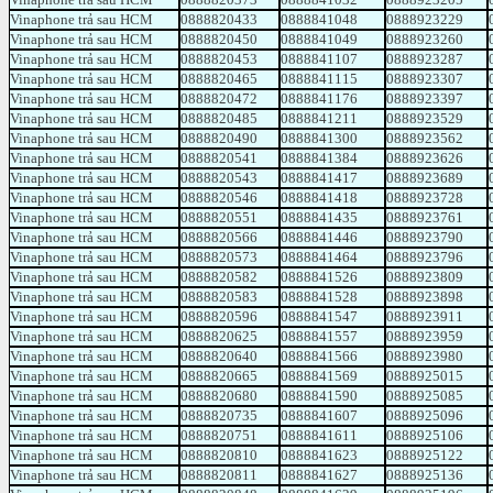
Vinaphone trả sau HCM
0888820433
0888841048
0888923229
Vinaphone trả sau HCM
0888820450
0888841049
0888923260
Vinaphone trả sau HCM
0888820453
0888841107
0888923287
Vinaphone trả sau HCM
0888820465
0888841115
0888923307
Vinaphone trả sau HCM
0888820472
0888841176
0888923397
Vinaphone trả sau HCM
0888820485
0888841211
0888923529
Vinaphone trả sau HCM
0888820490
0888841300
0888923562
Vinaphone trả sau HCM
0888820541
0888841384
0888923626
Vinaphone trả sau HCM
0888820543
0888841417
0888923689
Vinaphone trả sau HCM
0888820546
0888841418
0888923728
Vinaphone trả sau HCM
0888820551
0888841435
0888923761
Vinaphone trả sau HCM
0888820566
0888841446
0888923790
Vinaphone trả sau HCM
0888820573
0888841464
0888923796
Vinaphone trả sau HCM
0888820582
0888841526
0888923809
Vinaphone trả sau HCM
0888820583
0888841528
0888923898
Vinaphone trả sau HCM
0888820596
0888841547
0888923911
Vinaphone trả sau HCM
0888820625
0888841557
0888923959
Vinaphone trả sau HCM
0888820640
0888841566
0888923980
Vinaphone trả sau HCM
0888820665
0888841569
0888925015
Vinaphone trả sau HCM
0888820680
0888841590
0888925085
Vinaphone trả sau HCM
0888820735
0888841607
0888925096
Vinaphone trả sau HCM
0888820751
0888841611
0888925106
Vinaphone trả sau HCM
0888820810
0888841623
0888925122
Vinaphone trả sau HCM
0888820811
0888841627
0888925136