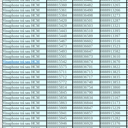
Vinaphone trả sau HCM
0888815360
0888836482
0888913265
Vinaphone trả sau HCM
0888815361
0888836490
0888913266
Vinaphone trả sau HCM
0888815384
0888836498
0888913273
Vinaphone trả sau HCM
0888815420
0888836501
0888913287
Vinaphone trả sau HCM
0888815429
0888836503
0888913321
Vinaphone trả sau HCM
0888815443
0888836510
0888913395
Vinaphone trả sau HCM
0888815448
0888836589
0888913397
Vinaphone trả sau HCM
0888815467
0888836602
0888913516
Vinaphone trả sau HCM
0888815473
0888836607
0888913523
Vinaphone trả sau HCM
0888815493
0888836647
0888913582
Vinaphone trả sau HCM
0888815501
0888836673
0888913610
Vinaphone trả sau HCM
0888815542
0888836674
0888913670
Vinaphone trả sau HCM
0888815575
0888836701
0888913822
Vinaphone trả sau HCM
0888815711
0888836715
0888913825
Vinaphone trả sau HCM
0888815712
0888836717
0888913835
Vinaphone trả sau HCM
0888815772
0888836740
0888913853
Vinaphone trả sau HCM
0888815814
0888836754
0888913860
Vinaphone trả sau HCM
0888815845
0888836790
0888913869
Vinaphone trả sau HCM
0888815856
0888836834
0888915167
Vinaphone trả sau HCM
0888815863
0888836844
0888915173
Vinaphone trả sau HCM
0888815909
0888836847
0888915229
Vinaphone trả sau HCM
0888815941
0888836857
0888915266
Vinaphone trả sau HCM
0888815945
0888836910
0888915282
Vinaphone trả sau HCM
0888815946
0888836920
0888915376