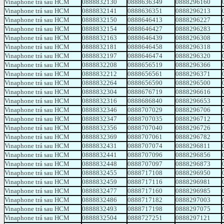
Vinaphone trả sau HCM
0888832130
0888636349
0888296160
Vinaphone trả sau HCM
0888832141
0888636351
0888296213
Vinaphone trả sau HCM
0888832150
0888646413
0888296227
Vinaphone trả sau HCM
0888832154
0888646427
0888296283
Vinaphone trả sau HCM
0888832163
0888646439
0888296308
Vinaphone trả sau HCM
0888832181
0888646458
0888296318
Vinaphone trả sau HCM
0888832197
0888646474
0888296320
Vinaphone trả sau HCM
0888832208
0888656519
0888296366
Vinaphone trả sau HCM
0888832212
0888656561
0888296371
Vinaphone trả sau HCM
0888832264
0888656590
0888296500
Vinaphone trả sau HCM
0888832304
0888676719
0888296616
Vinaphone trả sau HCM
0888832316
0888686840
0888296653
Vinaphone trả sau HCM
0888832346
0888707029
0888296706
Vinaphone trả sau HCM
0888832347
0888707035
0888296712
Vinaphone trả sau HCM
0888832356
0888707040
0888296726
Vinaphone trả sau HCM
0888832369
0888707061
0888296782
Vinaphone trả sau HCM
0888832431
0888707074
0888296811
Vinaphone trả sau HCM
0888832441
0888707096
0888296856
Vinaphone trả sau HCM
0888832448
0888707097
0888296873
Vinaphone trả sau HCM
0888832455
0888717108
0888296950
Vinaphone trả sau HCM
0888832459
0888717116
0888296981
Vinaphone trả sau HCM
0888832477
0888717160
0888296985
Vinaphone trả sau HCM
0888832486
0888717182
0888297003
Vinaphone trả sau HCM
0888832493
0888717198
0888297075
Vinaphone trả sau HCM
0888832504
0888727251
0888297121