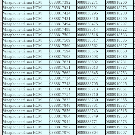
Vinaphone trả sau HCM
0888817392
0888838271
0888918266
Vinaphone trả sau HCM
0888817421
0888838291
0888918273
Vinaphone trả sau HCM
0888817424
0888838295
0888918280
Vinaphone trả sau HCM
0888817431
0888838416
0888918290
Vinaphone trả sau HCM
0888817494
0888838475
0888918297
Vinaphone trả sau HCM
0888817499
0888838514
0888918322
Vinaphone trả sau HCM
0888817502
0888838516
0888918533
Vinaphone trả sau HCM
0888817509
0888838517
0888918535
Vinaphone trả sau HCM
0888817569
0888838562
0888918627
Vinaphone trả sau HCM
0888817594
0888838576
0888918650
Vinaphone trả sau HCM
0888817608
0888838593
0888918680
Vinaphone trả sau HCM
0888817631
0888838602
0888918731
Vinaphone trả sau HCM
0888817651
0888838613
0888918737
Vinaphone trả sau HCM
0888817663
0888838645
0888918753
Vinaphone trả sau HCM
0888817734
0888838677
0888918863
Vinaphone trả sau HCM
0888817743
0888838705
0888919025
Vinaphone trả sau HCM
0888817751
0888838713
0888919061
Vinaphone trả sau HCM
0888817754
0888838716
0888919305
Vinaphone trả sau HCM
0888817833
0888838730
0888919355
Vinaphone trả sau HCM
0888817848
0888838731
0888919387
Vinaphone trả sau HCM
0888817856
0888838743
0888919515
Vinaphone trả sau HCM
0888817864
0888838749
0888919553
Vinaphone trả sau HCM
0888817944
0888838771
0888919573
Vinaphone trả sau HCM
0888817967
0888838821
0888919586
Vinaphone trả sau HCM
0888817970
0888838864
0888919607