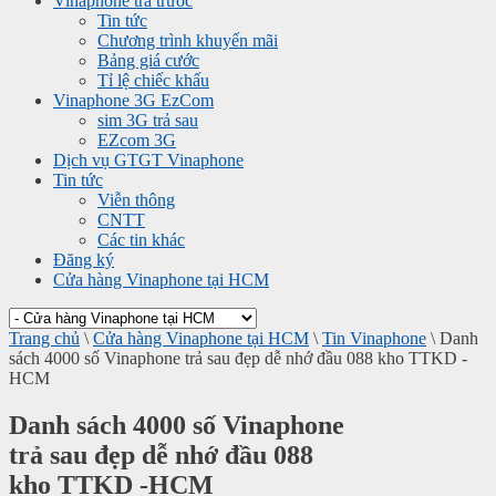
Vinaphone trả trước
Tin tức
Chương trình khuyến mãi
Bảng giá cước
Tỉ lệ chiếc khấu
Vinaphone 3G EzCom
sim 3G trả sau
EZcom 3G
Dịch vụ GTGT Vinaphone
Tin tức
Viễn thông
CNTT
Các tin khác
Đăng ký
Cửa hàng Vinaphone tại HCM
Trang chủ
\
Cửa hàng Vinaphone tại HCM
\
Tin Vinaphone
\
Danh
sách 4000 số Vinaphone trả sau đẹp dễ nhớ đầu 088 kho TTKD -
HCM
Danh sách 4000 số Vinaphone
trả sau đẹp dễ nhớ đầu 088
kho TTKD -HCM