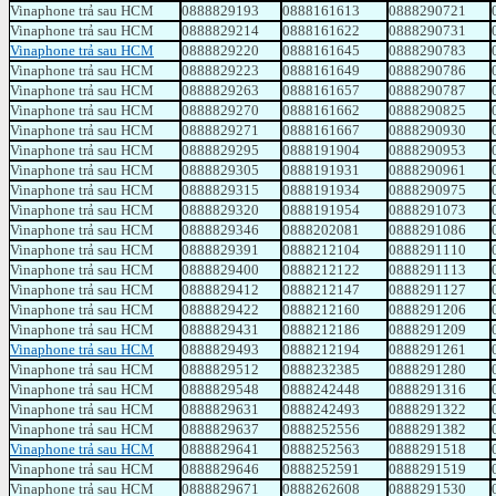
Vinaphone trả sau HCM
0888829193
0888161613
0888290721
Vinaphone trả sau HCM
0888829214
0888161622
0888290731
Vinaphone trả sau HCM
0888829220
0888161645
0888290783
Vinaphone trả sau HCM
0888829223
0888161649
0888290786
Vinaphone trả sau HCM
0888829263
0888161657
0888290787
Vinaphone trả sau HCM
0888829270
0888161662
0888290825
Vinaphone trả sau HCM
0888829271
0888161667
0888290930
Vinaphone trả sau HCM
0888829295
0888191904
0888290953
Vinaphone trả sau HCM
0888829305
0888191931
0888290961
Vinaphone trả sau HCM
0888829315
0888191934
0888290975
Vinaphone trả sau HCM
0888829320
0888191954
0888291073
Vinaphone trả sau HCM
0888829346
0888202081
0888291086
Vinaphone trả sau HCM
0888829391
0888212104
0888291110
Vinaphone trả sau HCM
0888829400
0888212122
0888291113
Vinaphone trả sau HCM
0888829412
0888212147
0888291127
Vinaphone trả sau HCM
0888829422
0888212160
0888291206
Vinaphone trả sau HCM
0888829431
0888212186
0888291209
Vinaphone trả sau HCM
0888829493
0888212194
0888291261
Vinaphone trả sau HCM
0888829512
0888232385
0888291280
Vinaphone trả sau HCM
0888829548
0888242448
0888291316
Vinaphone trả sau HCM
0888829631
0888242493
0888291322
Vinaphone trả sau HCM
0888829637
0888252556
0888291382
Vinaphone trả sau HCM
0888829641
0888252563
0888291518
Vinaphone trả sau HCM
0888829646
0888252591
0888291519
Vinaphone trả sau HCM
0888829671
0888262608
0888291530