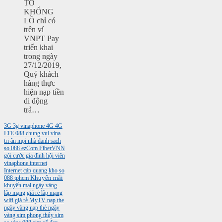
TO
KHỔNG
LỒ chỉ có
trên ví
VNPT Pay
triển khai
trong ngày
27/12/2019,
Quý khách
hàng thực
hiện nạp tiền
di động
trả…
3G
3g vinaphone
4G
4G
LTE
088
chung vui vina
tri ân mọi nhà
danh sach
so 088
ezCom
FiberVNN
gói cước gia đình
hội viên
vinaphone
internet
Internet cáp quang
kho so
088 tphcm
Khuyến mãi
khuyến mại ngày vàng
lắp mạng giá rẻ
lắp mạng
wifi giá rẻ
MyTV
nap the
ngày vàng
nạp thẻ ngày
vàng
sim phong thủy
sim