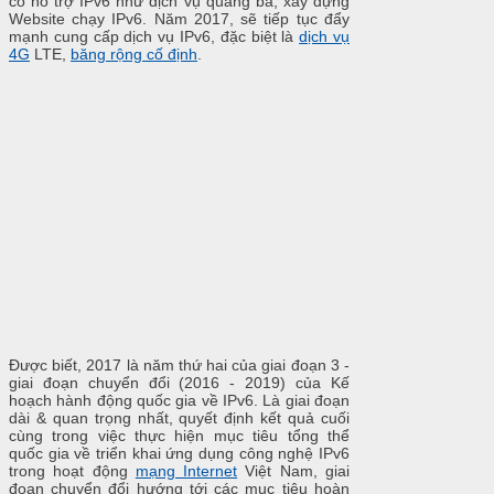
có hỗ trợ IPv6 như dịch vụ quảng bá, xây dựng
Website chạy IPv6. Năm 2017, sẽ tiếp tục đẩy
mạnh cung cấp dịch vụ IPv6, đặc biệt là
dịch vụ
4G
LTE,
băng rộng cố định
.
Được biết, 2017 là năm thứ hai của giai đoạn 3 -
giai đoạn chuyển đổi (2016 - 2019) của Kế
hoạch hành động quốc gia về IPv6. Là giai đoạn
dài & quan trọng nhất, quyết định kết quả cuối
cùng trong việc thực hiện mục tiêu tổng thể
quốc gia về triển khai ứng dụng công nghệ IPv6
trong hoạt động
mạng Internet
Việt Nam, giai
đoạn chuyển đổi hướng tới các mục tiêu hoàn