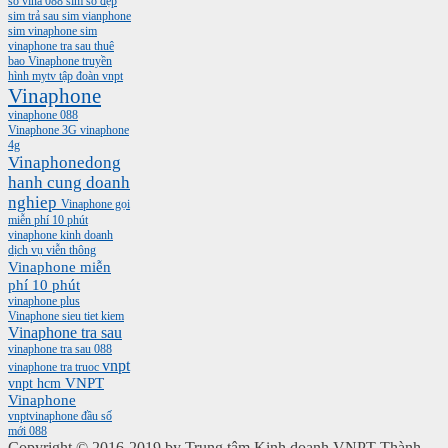
so vina 088
sim số đẹp
sim trả sau
sim vianphone
sim vinaphone
sim
vinaphone tra sau
thuê
bao Vinaphone
truyền
hình mytv
tập đoàn vnpt
Vinaphone
vinaphone 088
Vinaphone 3G
vinaphone
4g
Vinaphonedong
hanh cung doanh
nghiep
Vinaphone gọi
miễn phí 10 phút
vinaphone kinh doanh
dịch vụ viễn thông
Vinaphone miễn
phí 10 phút
vinaphone plus
Vinaphone sieu tiet kiem
Vinaphone tra sau
vinaphone tra sau 088
vnpt
vinaphone tra truoc
vnpt hcm
VNPT
Vinaphone
vnptvinaphone
đầu số
mới 088
Copyright © 2016-2019 by Trung tâm Kinh doanh VNPT Thành