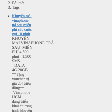
Bài mới
Tags
Khuyến mãi
vinaphone
trả sau miễn
phí các cuộc
gọi 10 phút
KHUYẾN
MẠI VINAPHONE TRẢ
SAU MIỄN
PHÍ 4.500
phút - 1.500
SMS
- DATA
4G 20GB
**Tặng
voucher trị
giá 2,4 triệu
đồng**
Vinaphone
HCM
đang triển
khai chương
trình khuyến