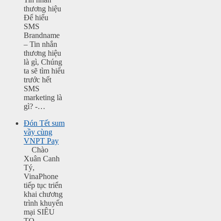
thương hiệu
Để hiểu
SMS
Brandname
– Tin nhắn
thương hiệu
là gì, Chúng
ta sẽ tìm hiểu
trước hết
SMS
marketing là
gì? -…
Đón Tết sum
vầy cùng
VNPT Pay
Chào
Xuân Canh
Tý,
VinaPhone
tiếp tục triển
khai chương
trình khuyến
mại SIÊU
TO