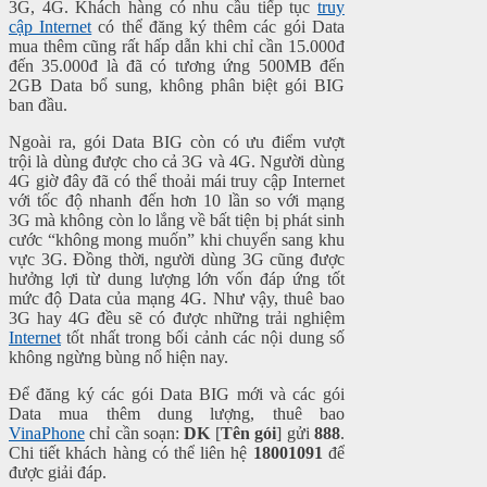
3G, 4G. Khách hàng có nhu cầu tiếp tục
truy
cập Internet
có thể đăng ký thêm các gói Data
mua thêm cũng rất hấp dẫn khi chỉ cần 15.000đ
đến 35.000đ là đã có tương ứng 500MB đến
2GB Data bổ sung, không phân biệt gói BIG
ban đầu.
Ngoài ra, gói Data BIG còn có ưu điểm vượt
trội là dùng được cho cả 3G và 4G. Người dùng
4G giờ đây đã có thể thoải mái truy cập Internet
với tốc độ nhanh đến hơn 10 lần so với mạng
3G mà không còn lo lắng về bất tiện bị phát sinh
cước “không mong muốn” khi chuyển sang khu
vực 3G. Đồng thời, người dùng 3G cũng được
hưởng lợi từ dung lượng lớn vốn đáp ứng tốt
mức độ Data của mạng 4G. Như vậy, thuê bao
3G hay 4G đều sẽ có được những trải nghiệm
Internet
tốt nhất trong bối cảnh các nội dung số
không ngừng bùng nổ hiện nay.
Để đăng ký các gói Data BIG mới và các gói
Data mua thêm dung lượng, thuê bao
VinaPhone
chỉ cần soạn:
DK
[
Tên gói
] gửi
888
.
Chi tiết khách hàng có thể liên hệ
18001091
để
được giải đáp.