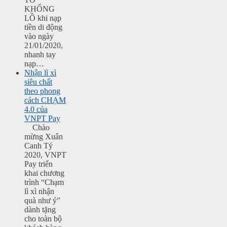
KHỔNG
LỒ khi nạp
tiền di động
vào ngày
21/01/2020,
nhanh tay
nạp…
Nhận lì xì
siêu chất
theo phong
cách CHẠM
4.0 của
VNPT Pay
Chào
mừng Xuân
Canh Tý
2020, VNPT
Pay triển
khai chương
trình “Chạm
lì xì nhận
quà như ý”
dành tặng
cho toàn bộ