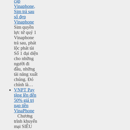
cặp
Vinaphone,
Sim trả sau
số đẹp
Vinaphone
Sim quyền
lực tứ quý 1
Vinaphone
trả sau, phát
lộc phát tài
Số 1 đại diện
cho những
người đi
đầu, những
tài năng xuất
chúng. Đó
chính là…
VNPT Pay
tặng lên đến
50% giá trị
nạp tiền
VinaPhone
Chương
trình khuyến
mại SIÊU