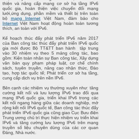
thiện và nâng cấp mạng cơ sở hạ tầng IPv6
quốc gia, hoàn thiện việc chuyển đổi mạng
lưới,ứng dụng, phần mềm và thiết bị trên toàn
bộ
mạng Internet
Việt Nam, đảm bảo cho
Internet
Việt Nam hoạt động hoàn toàn tương
thích, an toàn với IPv6.
Kế hoạch thúc đẩy phát triển IPv6 năm 2017
của Ban công tác thúc đẩy phát triển IPv6 quốc
gia mới được Bộ TT&TT ban hành tập trung
vào 30 nhiệm vụ theo 5 mảng công tác, bao
gồm: Kiện toàn nhân sự Ban công tác, Xây dựng
văn bản quy phạm pháp luật, cơ chế chính
sách, tuyên truyền, nâng cao nhận thức, Đào
tạo, hợp tác quốc tế; Phát triển cơ sở hạ tầng,
cung cấp dịch vụ trên nền IPv6.
Bên cạnh các nhiệm vụ thường xuyên như: tăng
cường kết nối và lưu lượng IPv6 trao đổi qua
mạng IPv6 quốc gia, triển khai IPv6 trong các
kết nối ngang hàng giữa các doanh nghiệp, mở
rộng kết nối IPv6 quốc tế, Ban công tác thúc đẩy
phát triển IPv6 quốc gia cũng giao Cục Bưu điện
Trung ương chủ trì thực hiện nhiệm vụ triển khai
IPv6 và tăng cường lưu lượng IPv6 trên mạng
truyền số liệu chuyên dùng của các cơ quan
Đảng, Nhà nước.