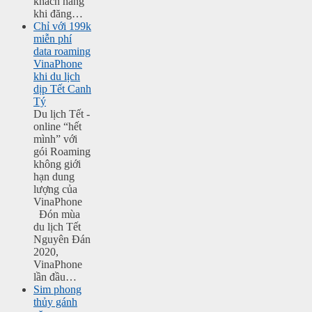
khách hàng
khi đăng…
Chỉ với 199k
miễn phí
data roaming
VinaPhone
khi du lịch
dịp Tết Canh
Tý
Du lịch Tết -
online “hết
mình” với
gói Roaming
không giới
hạn dung
lượng của
VinaPhone
Đón mùa
du lịch Tết
Nguyên Đán
2020,
VinaPhone
lần đầu…
Sim phong
thủy gánh