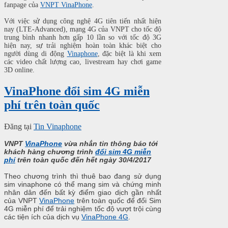
fanpage của
VNPT VinaPhone
.
Với việc sử dụng công nghệ 4G tiên tiến nhất hiện
nay (LTE-Advanced), mạng 4G của VNPT cho tốc độ
trung bình nhanh hơn gấp 10 lần so với tốc độ 3G
hiện nay, sự trải nghiệm hoàn toàn khác biệt cho
người dùng di động
Vinaphone
, đặc biệt là khi xem
các video chất lượng cao, livestream hay chơi game
3D online.
VinaPhone đổi sim 4G miễn
phí trên toàn quốc
Đăng tại
Tin Vinaphone
VNPT
VinaPhone
vừa nhắn tin thông báo tới
khách hàng chương trình
đổi sim 4G miễn
phí
trên toàn quốc đến hết ngày 30/4/2017
Theo chương trình thì thuê bao đang sử dụng
sim vinaphone có thể mang sim và chứng minh
nhân dân đến bất kỳ điểm giao dịch gần nhất
của VNPT
VinaPhone
trên toàn quốc để đổi Sim
4G miễn phí để trải nghiệm tốc độ vượt trội cùng
các tiện ích của dịch vụ
VinaPhone 4G
.