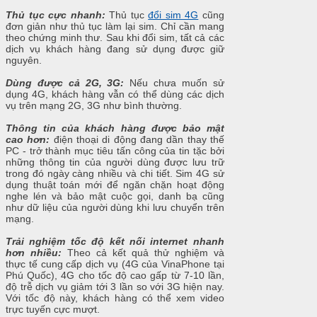
Thủ tục cực nhanh:
Thủ tục
đổi sim 4G
cũng
đơn giản như thủ tục làm lại sim. Chỉ cần mang
theo chứng minh thư. Sau khi đổi sim, tất cả các
dịch vụ khách hàng đang sử dụng được giữ
nguyên.
Dùng được cả 2G, 3G:
Nếu chưa muốn sử
dụng 4G, khách hàng vẫn có thể dùng các dịch
vụ trên mạng 2G, 3G như bình thường.
Thông tin của khách hàng được bảo mật
cao hơn:
điện thoại di động đang dần thay thế
PC - trở thành mục tiêu tấn công của tin tặc bởi
những thông tin của người dùng được lưu trữ
trong đó ngày càng nhiều và chi tiết. Sim 4G sử
dụng thuật toán mới để ngăn chặn hoạt động
nghe lén và bảo mật cuộc gọi, danh bạ cũng
như dữ liệu của người dùng khi lưu chuyển trên
mạng.
Trải nghiệm tốc độ kết nối internet nhanh
hơn nhiều:
Theo cả kết quả thử nghiệm và
thực tế cung cấp dịch vụ (4G của VinaPhone tại
Phú Quốc), 4G cho tốc độ cao gấp từ 7-10 lần,
độ trễ dịch vụ giảm tới 3 lần so với 3G hiện nay.
Với tốc độ này, khách hàng có thể xem video
trực tuyến cực mượt.