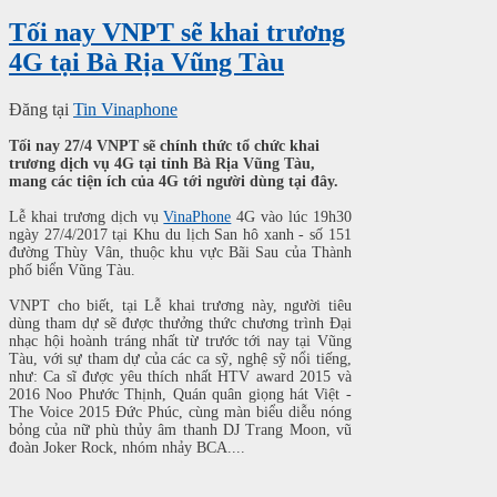
Tối nay VNPT sẽ khai trương
4G tại Bà Rịa Vũng Tàu
Đăng tại
Tin Vinaphone
Tối nay 27/4 VNPT sẽ chính thức tổ chức khai
trương dịch vụ 4G tại tỉnh Bà Rịa Vũng Tàu,
mang các tiện ích của 4G tới người dùng tại đây.
Lễ khai trương dịch vụ
VinaPhone
4G vào lúc 19h30
ngày 27/4/2017 tại Khu du lịch San hô xanh - số 151
đường Thùy Vân, thuộc khu vực Bãi Sau của Thành
phố biển Vũng Tàu.
VNPT cho biết, t
ại Lễ khai trương này, người tiêu
dùng tham dự sẽ được thưởng thức chương trình Đại
nhạc hội hoành tráng nhất từ trước tới nay tại Vũng
Tàu, với sự tham dự của các ca sỹ, nghệ sỹ nổi tiếng,
như: Ca sĩ được yêu thích nhất HTV award 2015 và
2016 Noo Phước Thịnh, Quán quân giọng hát Việt -
The Voice 2015 Đức Phúc, cùng màn biểu diễu nóng
bỏng của nữ phù thủy âm thanh DJ Trang Moon, vũ
đoàn Joker Rock, nhóm nhảy BCA....