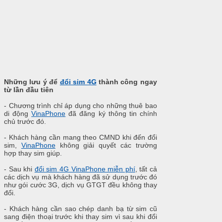
Những lưu ý để
đổi sim 4G
thành công ngay
từ lần đầu tiên
- Chương trình chỉ áp dụng cho những thuê bao
di động
VinaPhone
đã đăng ký thông tin chính
chủ trước đó.
- Khách hàng cần mang theo CMND khi đến đổi
sim,
VinaPhone
không giải quyết các trường
hợp thay sim giúp.
- Sau khi
đổi sim 4G VinaPhone miễn phí
, tất cả
các dịch vụ mà khách hàng đã sử dụng trước đó
như gói cước 3G, dịch vụ GTGT đều không thay
đổi.
- Khách hàng cần sao chép danh bạ từ sim cũ
sang điện thoại trước khi thay sim vì sau khi đổi