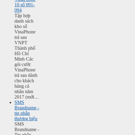
10 số 091-
094
Tập hợp
danh sách
kho số
VinaPhone
trả sau
VNPT
Thành phố
Hồ Chí
Minh Các
gói cước
VinaPhone
trả sau dành
cho khách
hàng cá
nhân năm
2017 (mới…
SMS
Brandname -
tin nhắn
thương hiệu
SMS
Brandname -
Tin nhắn