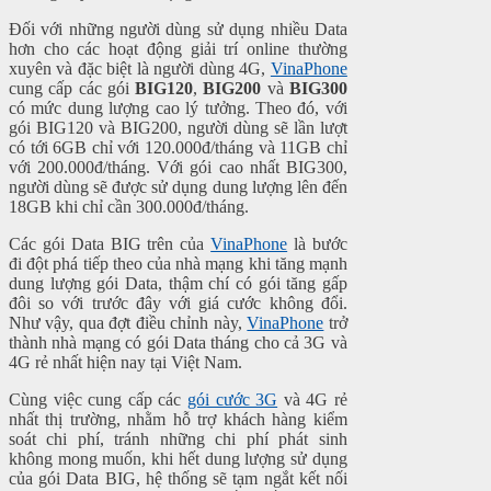
Đối với những người dùng sử dụng nhiều Data
hơn cho các hoạt động giải trí online thường
xuyên và đặc biệt là người dùng 4G,
VinaPhone
cung cấp các gói
BIG120
,
BIG200
và
BIG300
có mức dung lượng cao lý tưởng. Theo đó, với
gói BIG120 và BIG200, người dùng sẽ lần lượt
có tới 6GB chỉ với 120.000đ/tháng và 11GB chỉ
với 200.000đ/tháng. Với gói cao nhất BIG300,
người dùng sẽ được sử dụng dung lượng lên đến
18GB khi chỉ cần 300.000đ/tháng.
Các gói Data BIG trên của
VinaPhone
là bước
đi đột phá tiếp theo của nhà mạng khi tăng mạnh
dung lượng gói Data, thậm chí có gói tăng gấp
đôi so với trước đây với giá cước không đổi.
Như vậy, qua đợt điều chỉnh này,
VinaPhone
trở
thành nhà mạng có gói Data tháng cho cả 3G và
4G rẻ nhất hiện nay tại Việt Nam.
Cùng việc cung cấp các
gói cước 3G
và 4G rẻ
nhất thị trường, nhằm hỗ trợ khách hàng kiểm
soát chi phí, tránh những chi phí phát sinh
không mong muốn, khi hết dung lượng sử dụng
của gói Data BIG, hệ thống sẽ tạm ngắt kết nối