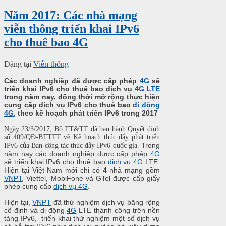
Năm 2017: Các nhà mạng
viễn thông triển khai IPv6
cho thuê bao 4G
Đăng tại
Viễn thông
Các doanh nghiệp đã được cấp phép
4G
sẽ
triển khai IPv6 cho thuê bao dịch vụ
4G LTE
trong năm nay, đồng thời mở rộng thực hiện
cung cấp dịch vụ IPv6 cho thuê bao
di động
4G
, theo kế hoạch phát triển IPv6 trong 2017
Ngày 23/3/2017, Bộ TT&TT đã ban hành Quyết định
số 409/QĐ-BTTTT về Kế hoạch thúc đẩy phát triển
Trong
IPv6 của Ban công tác thúc đẩy IPv6 quốc gia.
năm nay các doanh nghiệp được cấp phép
4G
sẽ triển khai IPv6 cho thuê bao
dịch vụ 4G
LTE.
Hiện tại Việt Nam mới chỉ có 4 nhà mạng gồm
VNPT
, Viettel, MobiFone và GTel được cấp giấy
phép cung cấp
dịch vụ 4G
.
Hiện tại,
VNPT
đã thử nghiệm dịch vụ băng rộng
cố định và di động
4G
LTE thành công trên nền
tảng IPv6, triển khai thử nghiệm một số dịch vụ