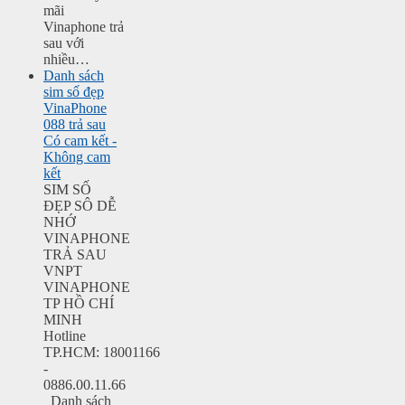
mãi
Vinaphone trả
sau với
nhiều…
Danh sách
sim số đẹp
VinaPhone
088 trả sau
Có cam kết -
Không cam
kết
SIM SỐ
ĐẸP SÔ DỄ
NHỚ
VINAPHONE
TRẢ SAU
VNPT
VINAPHONE
TP HỒ CHÍ
MINH
Hotline
TP.HCM: 18001166
-
0886.00.11.66
Danh sách