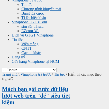
Vinaphone trả trước
Tin tức
Chương trình khuyến mãi
Bảng giá cước
Tỉ lệ chiếc khấu
Vinaphone 3G EzCom
sim 3G trả sau
EZcom 3G
Dịch vụ GTGT Vinaphone
Tin tức
Viễn thông
CNTT
Các tin khác
Đăng ký
Cửa hàng Vinaphone tại HCM
Trang chủ
\
Vinaphone trả trước
\
Tin tức
\
Hiển thị các mục theo
tag: 4G
Mách bạn gói cước dữ liệu
lướt web trên "dế" siêu tiết
kiệm