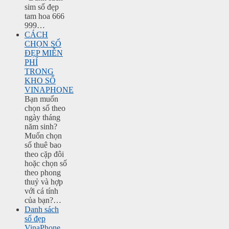
sim số đẹp
tam hoa 666
999…
CÁCH
CHỌN SỐ
ĐẸP MIỄN
PHÍ
TRONG
KHO SỐ
VINAPHONE
Bạn muốn
chọn số theo
ngày tháng
năm sinh?
Muốn chọn
số thuê bao
theo cặp đôi
hoặc chọn số
theo phong
thuỷ và hợp
với cá tính
của bạn?…
Danh sách
số đẹp
VinaPhone