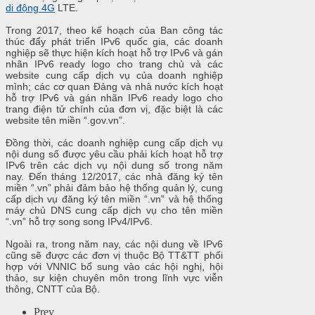
di động 4G
LTE.
Trong 2017, theo kế hoạch của Ban công tác
thúc đẩy phát triển IPv6 quốc gia, các doanh
nghiệp sẽ thực hiện kích hoạt hỗ trợ IPv6 và gán
nhãn IPv6 ready logo cho trang chủ và các
website cung cấp dịch vụ của doanh nghiệp
mình; các cơ quan Đảng và nhà nước kích hoạt
hỗ trợ IPv6 và gán nhãn IPv6 ready logo cho
trang điện tử chính của đơn vị, đặc biệt là các
website tên miền “.gov.vn”.
Đồng thời, các doanh nghiệp cung cấp dịch vụ
nội dung số được yêu cầu phải kích hoạt hỗ trợ
IPv6 trên các dịch vụ nội dung số trong năm
nay. Đến tháng 12/2017, các nhà đăng ký tên
miền “.vn” phải đảm bảo hệ thống quản lý, cung
cấp dịch vụ đăng ký tên miền “.vn” và hệ thống
máy chủ DNS cung cấp dịch vụ cho tên miền
“.vn” hỗ trợ song song IPv4/IPv6.
Ngoài ra, trong năm nay, các nội dung về IPv6
cũng sẽ được các đơn vị thuộc Bộ TT&TT phối
hợp với VNNIC bổ sung vào các hội nghị, hội
thảo, sự kiện chuyên môn trong lĩnh vực viễn
thông, CNTT của Bộ.
Prev