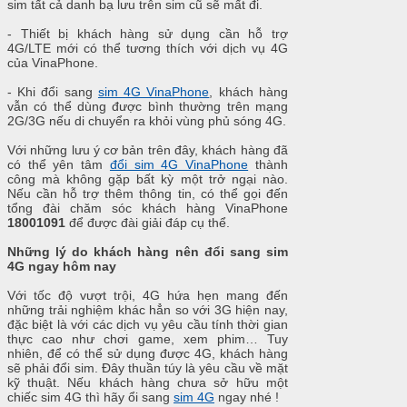
sim tất cả danh bạ lưu trên sim cũ sẽ mất đi.
- Thiết bị khách hàng sử dụng cần hỗ trợ
4G/LTE mới có thể tương thích với dịch vụ 4G
của VinaPhone.
- Khi đổi sang
sim 4G VinaPhone
, khách hàng
vẫn có thể dùng được bình thường trên mạng
2G/3G nếu di chuyển ra khỏi vùng phủ sóng 4G.
Với những lưu ý cơ bản trên đây, khách hàng đã
có thể yên tâm
đổi sim 4G VinaPhone
thành
công mà không gặp bất kỳ một trở ngại nào.
Nếu cần hỗ trợ thêm thông tin, có thể gọi đến
tổng đài chăm sóc khách hàng VinaPhone
18001091
để được đài giải đáp cụ thể.
Những lý do khách hàng nên đổi sang sim
4G ngay hôm nay
Với tốc độ vượt trội, 4G hứa hẹn mang đến
những trải nghiệm khác hẳn so với 3G hiện nay,
đặc biệt là với các dịch vụ yêu cầu tính thời gian
thực cao như chơi game, xem phim… Tuy
nhiên, để có thể sử dụng được 4G, khách hàng
sẽ phải đổi sim. Đây thuần túy là yêu cầu về mặt
kỹ thuật. Nếu khách hàng chưa sở hữu một
chiếc sim 4G thì hãy ổi sang
sim 4G
ngay nhé !