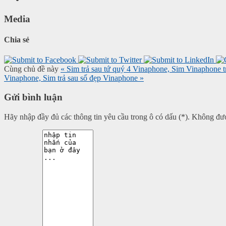
Media
Chia sẻ
Cùng chủ đề này
« Sim trả sau tứ quý 4 Vinaphone, Sim Vinaphone t
Vinaphone, Sim trả sau số đẹp Vinaphone »
Gửi bình luận
Hãy nhập đầy đủ các thông tin yêu cầu trong ô có dấu (*). Không