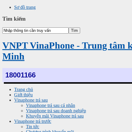
Sơ đồ trang
Tìm kiếm
VNPT VinaPhone - Trung tâm 
Minh
18001166
Trang chủ
Giới thiệu
Vinaphone trả sau
Vinaphone trả sau cá nhân
Vinaphone trả sau doanh nghiệp
Khuyến mãi Vinaphone trả sau
Vinaphone trả trước
Tin tức
Chương trình khuyến mãi