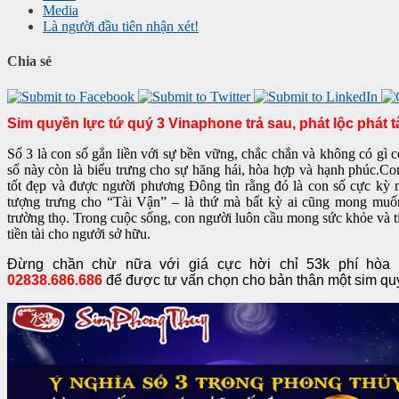
Media
Là người đầu tiên nhận xét!
Chia sẻ
Sim quyền lực tứ quý 3 Vinaphone trả sau, phát lộc phát t
Số 3 là con số gắn liền với sự bền vững, chắc chắn và không có gì
số này còn là biểu trưng cho sự hăng hái, hòa hợp và hạnh phúc.C
tốt đẹp và được người phương Đông tìn rằng đó là con số cực kỳ 
tượng trưng cho “Tài Vận” – là thứ mà bất kỳ ai cũng mong muố
trường thọ. Trong cuộc sống, con người luôn cầu mong sức khỏe và tiề
tiền tài cho ngưởi sở hữu.
Đừng chần chừ nữa với giá cực hời chỉ 53k phí hòa
02838.686.686
để được tư vấn chọn cho bản thân một sim qu