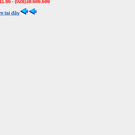
11.66 - (028)38.686.686
m tại đây