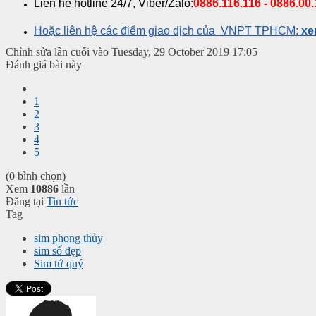
Liên hệ hotline 24/7, Viber/Zalo:
0886.116.116 -
0886.00.
Hoặc liên hệ các điểm giao dịch của VNPT TPHCM:
xe
Chỉnh sửa lần cuối vào Tuesday, 29 October 2019 17:05
Đánh giá bài này
1
2
3
4
5
(0 bình chọn)
Xem
10886
lần
Đăng tại
Tin tức
Tag
sim phong thủy
sim số đẹp
Sim tứ quý