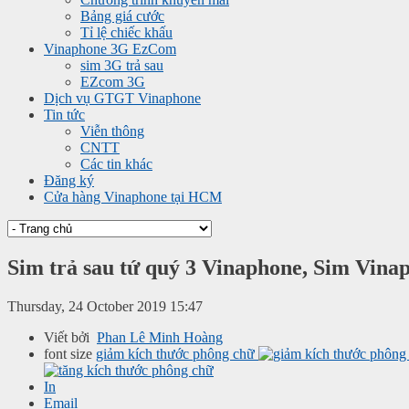
Bảng giá cước
Tỉ lệ chiếc khấu
Vinaphone 3G EzCom
sim 3G trả sau
EZcom 3G
Dịch vụ GTGT Vinaphone
Tin tức
Viễn thông
CNTT
Các tin khác
Đăng ký
Cửa hàng Vinaphone tại HCM
Sim trả sau tứ quý 3 Vinaphone, Sim Vinap
Thursday, 24 October 2019 15:47
Viết bởi
Phan Lê Minh Hoàng
font size
giảm kích thước phông chữ
In
Email