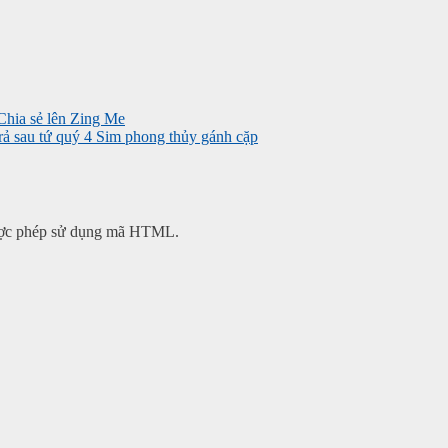
rả sau tứ quý 4
Sim phong thủy gánh cặp
 được phép sử dụng mã HTML.