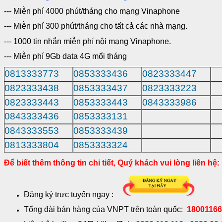
--- Miễn phí 4000 phút/tháng cho mạng Vinaphone
--- Miễn phí 300 phút/tháng cho tất cả các nhà mạng.
--- 1000 tin nhắn miễn phí nội mạng Vinaphone.
--- Miễn phí 9Gb data 4G mổi tháng
0813333773
0853333436
0823333447
0823333438
0853333437
0823333223
0823333443
0853333443
0843333986
0843333436
0853333131
0843333553
0853333439
0813333804
0853333324
Để biết thêm thông tin chi tiết, Quý khách vui lòng liên hệ:
Đăng ký trực tuyến ngay :
Tổng đài bán hàng của VNPT trên toàn quốc:
1800116