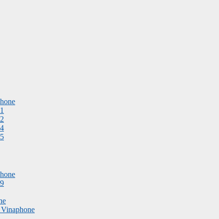
phone
 1
 2
 4
 5
phone
 9
ne
8 Vinaphone