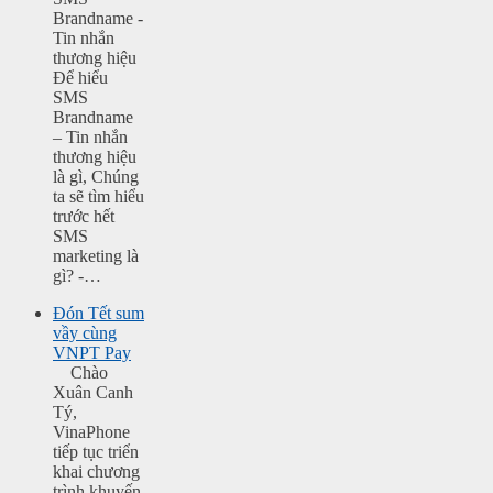
Brandname -
Tin nhắn
thương hiệu
Để hiểu
SMS
Brandname
– Tin nhắn
thương hiệu
là gì, Chúng
ta sẽ tìm hiểu
trước hết
SMS
marketing là
gì? -…
Đón Tết sum
vầy cùng
VNPT Pay
Chào
Xuân Canh
Tý,
VinaPhone
tiếp tục triển
khai chương
trình khuyến