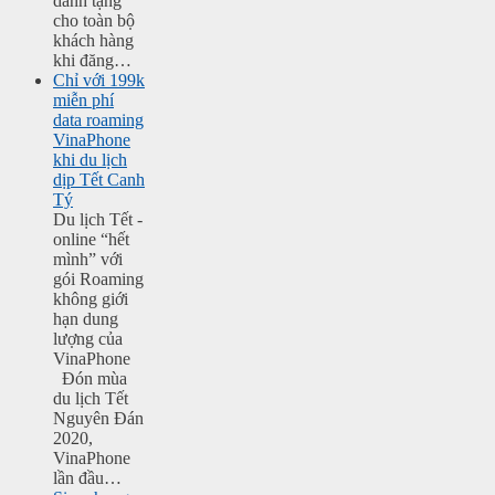
dành tặng
cho toàn bộ
khách hàng
khi đăng…
Chỉ với 199k
miễn phí
data roaming
VinaPhone
khi du lịch
dịp Tết Canh
Tý
Du lịch Tết -
online “hết
mình” với
gói Roaming
không giới
hạn dung
lượng của
VinaPhone
Đón mùa
du lịch Tết
Nguyên Đán
2020,
VinaPhone
lần đầu…