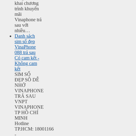
khai chương
trình khuyến
mãi
Vinaphone trả
sau với
nhiều…
Danh sách
sim số đẹp
VinaPhone
088 trả sau
Có cam kết -
Không cam
kết
SIM SỐ
ĐẸP SÔ DỄ
NHỚ
VINAPHONE
TRẢ SAU
VNPT
VINAPHONE
TP HỒ CHÍ
MINH
Hotline
TP.HCM: 18001166
-