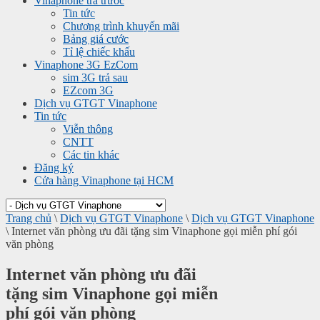
Vinaphone trả trước
Tin tức
Chương trình khuyến mãi
Bảng giá cước
Tỉ lệ chiếc khấu
Vinaphone 3G EzCom
sim 3G trả sau
EZcom 3G
Dịch vụ GTGT Vinaphone
Tin tức
Viễn thông
CNTT
Các tin khác
Đăng ký
Cửa hàng Vinaphone tại HCM
Trang chủ
\
Dịch vụ GTGT Vinaphone
\
Dịch vụ GTGT Vinaphone
\
Internet văn phòng ưu đãi tặng sim Vinaphone gọi miễn phí gói
văn phòng
Internet văn phòng ưu đãi
tặng sim Vinaphone gọi miễn
phí gói văn phòng