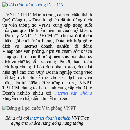
VNPT TP.HCM trân trọng cám ơn chân thành
Quý Công ty - Doanh nghiệp đã tin dùng dịch
vụ viễn thông do VNPT cung cấp trong suốt
thời gian qua. Để tri ân niềm tin của Quý khách,
hiện nay VNPT TP.HCM đã cho ra đời thêm
nhiều gói cước Văn Phòng Data tích hợp gồm:
dịch vụ
internet doanh nghiệp
,
di động
Vinaphone văn phòng
, dịch vụ chăm sóc khách
hàng qua tin nhắn thương hiệu sms brandname,
dịch vụ chữ ký số... vô cùng tiện lợi, thanh toán
tích hợp chung 1 hóa đơn nhanh gọn, đem lại
hiệu quả cao cho Quý Doanh nghiệp trong việc
tiết kiệm chi phí đầu ra cho các dịch vụ viễn
thông lên tới 50% - 70% từng dịch vụ. VNPT
TP.HCM chúng tôi hân hạnh cung cấp cho Quý
Doanh nghiệp nhiều gói
internet văn phòng
khuyến mãi hấp dẫn chi tiết như sau:
Bảng giá gói
internet doanh nghiệp
VNPT áp
dụng cho khách hàng đóng hàng tháng