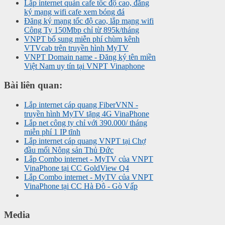
Lắp internet quán cafe tốc độ cao, đăng
ký mạng wifi cafe xem bóng đá
Đăng ký mạng tốc độ cao, lắp mạng wifi
Công Ty 150Mbp chỉ từ 895k/tháng
VNPT bổ sung miễn phí chùm kênh
VTVcab trên truyền hình MyTV
VNPT Domain name - Đăng ký tên miền
Việt Nam uy tín tại VNPT Vinaphone
Bài liên quan:
Lắp internet cáp quang FiberVNN -
truyền hình MyTV tặng 4G VinaPhone
Lắp net công ty chỉ với 390.000/ tháng
miễn phí 1 IP tĩnh
Lắp internet cáp quang VNPT tại Chợ
đầu mối Nông sản Thủ Đức
Lắp Combo internet - MyTV của VNPT
VinaPhone tại CC GoldView Q4
Lắp Combo internet - MyTV của VNPT
VinaPhone tại CC Hà Đô - Gò Vấp
Media