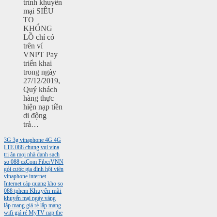
trình khuyến
mại SIÊU
TO
KHỔNG
LỒ chỉ có
trên ví
VNPT Pay
triển khai
trong ngày
27/12/2019,
Quý khách
hàng thực
hiện nạp tiền
di động
trả…
3G
3g vinaphone
4G
4G
LTE
088
chung vui vina
tri ân mọi nhà
danh sach
so 088
ezCom
FiberVNN
gói cước gia đình
hội viên
vinaphone
internet
Internet cáp quang
kho so
088 tphcm
Khuyến mãi
khuyến mại ngày vàng
lắp mạng giá rẻ
lắp mạng
wifi giá rẻ
MyTV
nap the