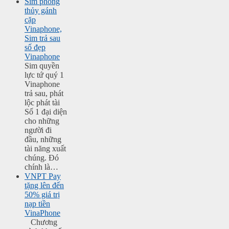
Sim phong
thủy gánh
cặp
Vinaphone,
Sim trả sau
số đẹp
Vinaphone
Sim quyền
lực tứ quý 1
Vinaphone
trả sau, phát
lộc phát tài
Số 1 đại diện
cho những
người đi
đầu, những
tài năng xuất
chúng. Đó
chính là…
VNPT Pay
tặng lên đến
50% giá trị
nạp tiền
VinaPhone
Chương