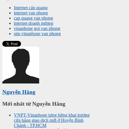
Internet cáp quang
internet van phong
cap quang van phong
internet doanh nghiep
vinaphone goi van phong
sim vinaphone van phong
Nguyễn Hằng
Mới nhất từ Nguyễn Hằng
VNPT-Vinaphone tưng bừng khai trương
cửa hàng giao dịch mới ở Huyện Bình
Chánh - TP.HCM