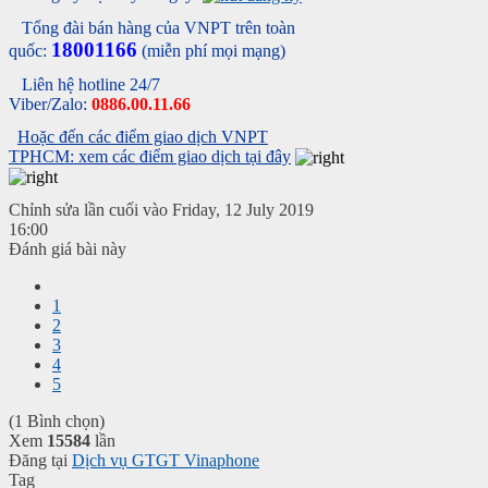
Tổng đài bán hàng của VNPT trên toàn
18001166
quốc:
(miễn phí mọi mạng)
Liên hệ hotline 24/7
Viber/Zalo:
0886.00.11.66
Hoặc đến các điểm giao dịch VNPT
TPHCM: xem các điểm giao dịch tại đây
Chỉnh sửa lần cuối vào Friday, 12 July 2019
16:00
Đánh giá bài này
1
2
3
4
5
(1 Bình chọn)
Xem
15584
lần
Đăng tại
Dịch vụ GTGT Vinaphone
Tag