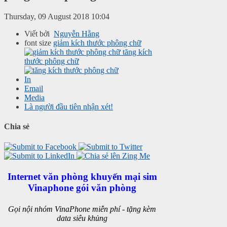
Thursday, 09 August 2018 10:04
Viết bởi
Nguyễn Hằng
font size
giảm kích thước phông chữ
tăng kích
thước phông chữ
In
Email
Media
Là người đầu tiên nhận xét!
Chia sẻ
Internet văn phòng khuyến mại sim
Vinaphone gói văn phòng
Gọi nội nhóm VinaPhone miễn phí - tặng kèm
data siêu khủng