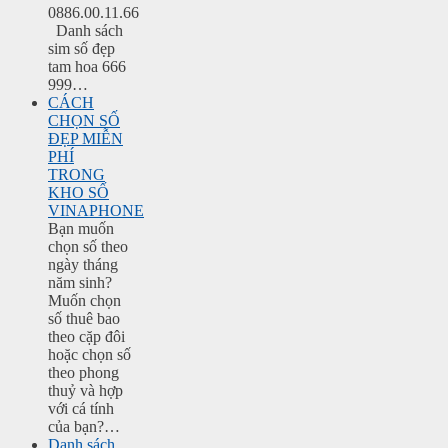
0886.00.11.66
Danh sách
sim số đẹp
tam hoa 666
999…
CÁCH
CHỌN SỐ
ĐẸP MIỄN
PHÍ
TRONG
KHO SỐ
VINAPHONE
Bạn muốn
chọn số theo
ngày tháng
năm sinh?
Muốn chọn
số thuê bao
theo cặp đôi
hoặc chọn số
theo phong
thuỷ và hợp
với cá tính
của bạn?…
Danh sách