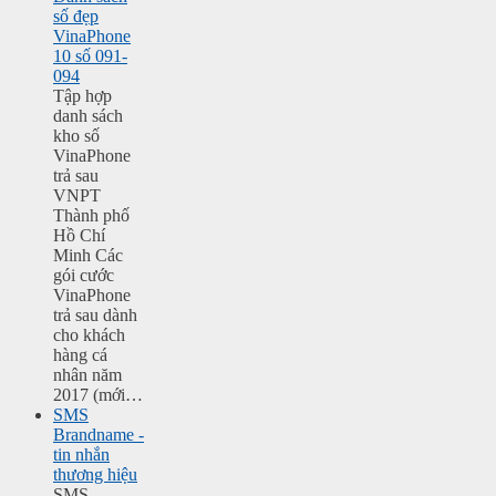
số đẹp
VinaPhone
10 số 091-
094
Tập hợp
danh sách
kho số
VinaPhone
trả sau
VNPT
Thành phố
Hồ Chí
Minh Các
gói cước
VinaPhone
trả sau dành
cho khách
hàng cá
nhân năm
2017 (mới…
SMS
Brandname -
tin nhắn
thương hiệu
SMS