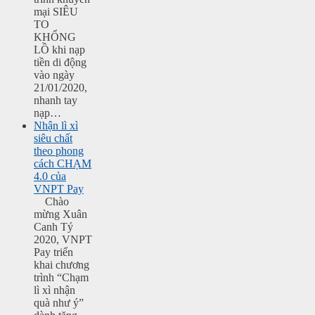
mại SIÊU
TO
KHỔNG
LỒ khi nạp
tiền di động
vào ngày
21/01/2020,
nhanh tay
nạp…
Nhận lì xì
siêu chất
theo phong
cách CHẠM
4.0 của
VNPT Pay
Chào
mừng Xuân
Canh Tý
2020, VNPT
Pay triển
khai chương
trình “Chạm
lì xì nhận
quà như ý”