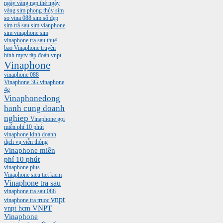
ngày vàng
nạp thẻ ngày
vàng
sim phong thủy
sim
so vina 088
sim số đẹp
sim trả sau
sim vianphone
sim vinaphone
sim
vinaphone tra sau
thuê
bao Vinaphone
truyền
hình mytv
tập đoàn vnpt
Vinaphone
vinaphone 088
Vinaphone 3G
vinaphone
4g
Vinaphonedong
hanh cung doanh
nghiep
Vinaphone gọi
miễn phí 10 phút
vinaphone kinh doanh
dịch vụ viễn thông
Vinaphone miễn
phí 10 phút
vinaphone plus
Vinaphone sieu tiet kiem
Vinaphone tra sau
vinaphone tra sau 088
vnpt
vinaphone tra truoc
vnpt hcm
VNPT
Vinaphone