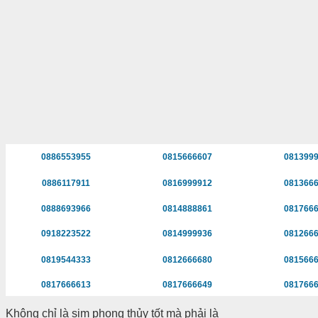
0886553955
0815666607
081399
0886117911
0816999912
081366
0888693966
0814888861
081766
0918223522
0814999936
081266
0819544333
0812666680
081566
0817666613
0817666649
081766
Không chỉ là sim phong thủy tốt mà phải là