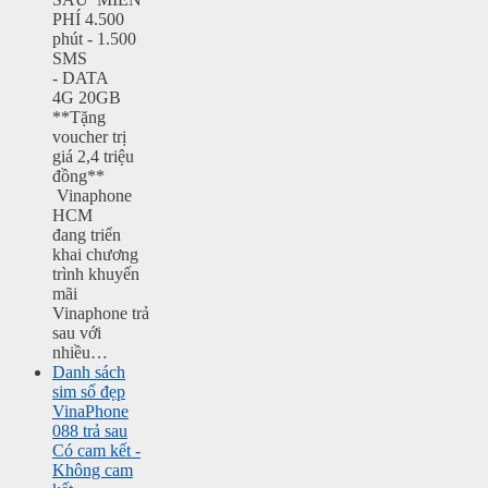
PHÍ 4.500
phút - 1.500
SMS
- DATA
4G 20GB
**Tặng
voucher trị
giá 2,4 triệu
đồng**
Vinaphone
HCM
đang triển
khai chương
trình khuyến
mãi
Vinaphone trả
sau với
nhiều…
Danh sách
sim số đẹp
VinaPhone
088 trả sau
Có cam kết -
Không cam