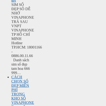
kết
SIM SỐ
ĐẸP SÔ DỄ
NHỚ
VINAPHONE
TRẢ SAU
VNPT
VINAPHONE
TP HỒ CHÍ
MINH
Hotline
TP.HCM: 18001166
-
0886.00.11.66
Danh sách
sim số đẹp
tam hoa 666
999…
CÁCH
CHỌN SỐ
ĐẸP MIỄN
PHÍ
TRONG
KHO SỐ
VINAPHONE