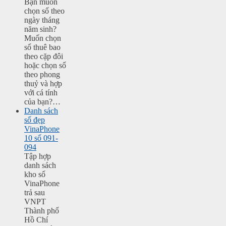
Bạn muốn
chọn số theo
ngày tháng
năm sinh?
Muốn chọn
số thuê bao
theo cặp đôi
hoặc chọn số
theo phong
thuỷ và hợp
với cá tính
của bạn?…
Danh sách
số đẹp
VinaPhone
10 số 091-
094
Tập hợp
danh sách
kho số
VinaPhone
trả sau
VNPT
Thành phố
Hồ Chí