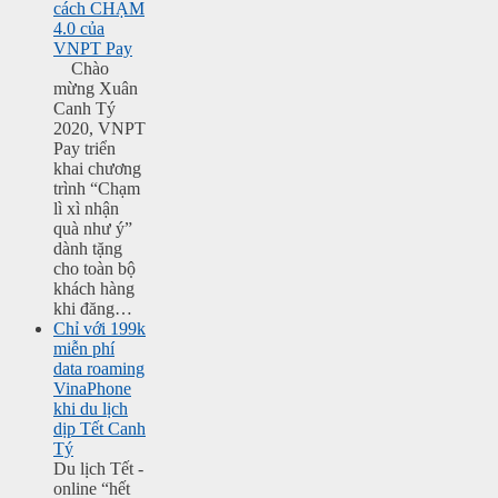
cách CHẠM
4.0 của
VNPT Pay
Chào
mừng Xuân
Canh Tý
2020, VNPT
Pay triển
khai chương
trình “Chạm
lì xì nhận
quà như ý”
dành tặng
cho toàn bộ
khách hàng
khi đăng…
Chỉ với 199k
miễn phí
data roaming
VinaPhone
khi du lịch
dịp Tết Canh
Tý
Du lịch Tết -
online “hết