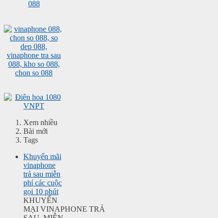
Xem nhiều
Bài mới
Tags
Khuyến mãi
vinaphone
trả sau miễn
phí các cuộc
gọi 10 phút
KHUYẾN
MẠI VINAPHONE TRẢ
SAU MIỄN