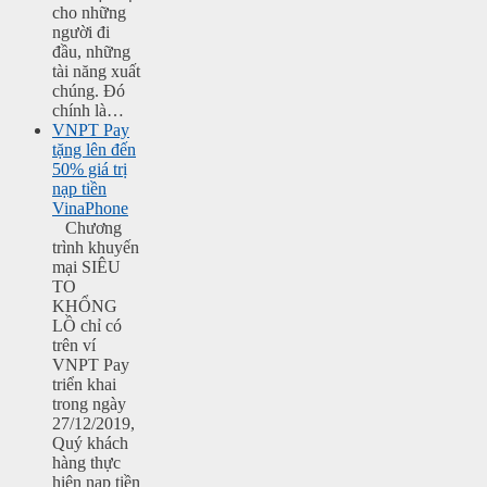
cho những
người đi
đầu, những
tài năng xuất
chúng. Đó
chính là…
VNPT Pay
tặng lên đến
50% giá trị
nạp tiền
VinaPhone
Chương
trình khuyến
mại SIÊU
TO
KHỔNG
LỒ chỉ có
trên ví
VNPT Pay
triển khai
trong ngày
27/12/2019,
Quý khách
hàng thực
hiện nạp tiền