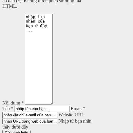
có dấu (*). Không được phép sử dụng mã
HTML.
Nội dung *
Tên *
Email *
Website URL
Nhập từ bạn nhìn
thấy dưới đây