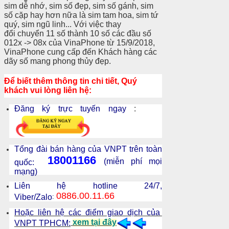
sim dễ nhớ, sim số đẹp, sim số gánh, sim
số cặp hay hơn nữa là sim tam hoa, sim tứ
quý, sim ngũ linh... Với việc thay
đổi chuyển 11 số thành 10 số các đầu số
012x -> 08x của VinaPhone từ 15/9/2018,
VinaPhone cung cấp đến Khách hàng các
dãy số mang phong thủy đẹp.
Để biết thêm thông tin chi tiết, Quý
khách vui lòng liên hệ:
Đăng ký trực tuyến ngay
:
Tổng đài bán hàng của VNPT trên toàn
18001166
(miễn phí mọi
quốc:
mạng)
Liên hệ hotline 24/7,
0886.00.11.66
Viber/Zalo
:
Hoặc liên hệ các điểm giao dịch của
xem tại đây
VNPT TPHCM: