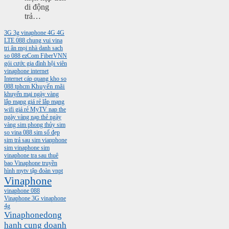
di động
trả…
3G
3g vinaphone
4G
4G
LTE
088
chung vui vina
tri ân mọi nhà
danh sach
so 088
ezCom
FiberVNN
gói cước gia đình
hội viên
vinaphone
internet
Internet cáp quang
kho so
088 tphcm
Khuyến mãi
khuyến mại ngày vàng
lắp mạng giá rẻ
lắp mạng
wifi giá rẻ
MyTV
nap the
ngày vàng
nạp thẻ ngày
vàng
sim phong thủy
sim
so vina 088
sim số đẹp
sim trả sau
sim vianphone
sim vinaphone
sim
vinaphone tra sau
thuê
bao Vinaphone
truyền
hình mytv
tập đoàn vnpt
Vinaphone
vinaphone 088
Vinaphone 3G
vinaphone
4g
Vinaphonedong
hanh cung doanh