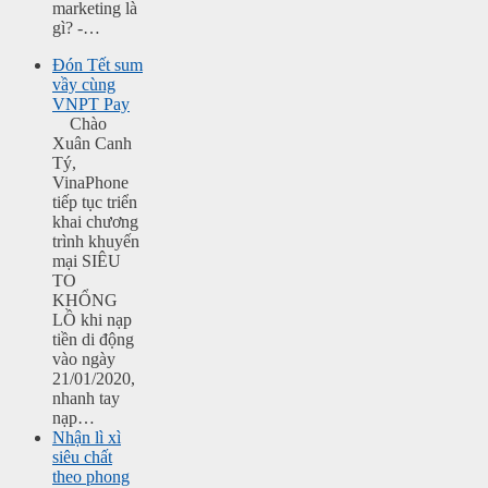
marketing là
gì? -…
Đón Tết sum
vầy cùng
VNPT Pay
Chào
Xuân Canh
Tý,
VinaPhone
tiếp tục triển
khai chương
trình khuyến
mại SIÊU
TO
KHỔNG
LỒ khi nạp
tiền di động
vào ngày
21/01/2020,
nhanh tay
nạp…
Nhận lì xì
siêu chất
theo phong