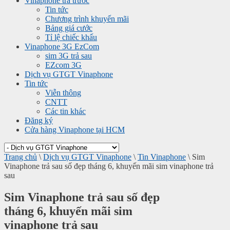
Vinaphone trả trước
Tin tức
Chương trình khuyến mãi
Bảng giá cước
Tỉ lệ chiếc khấu
Vinaphone 3G EzCom
sim 3G trả sau
EZcom 3G
Dịch vụ GTGT Vinaphone
Tin tức
Viễn thông
CNTT
Các tin khác
Đăng ký
Cửa hàng Vinaphone tại HCM
Trang chủ
\
Dịch vụ GTGT Vinaphone
\
Tin Vinaphone
\
Sim
Vinaphone trả sau số đẹp tháng 6, khuyến mãi sim vinaphone trả
sau
Sim Vinaphone trả sau số đẹp
tháng 6, khuyến mãi sim
vinaphone trả sau