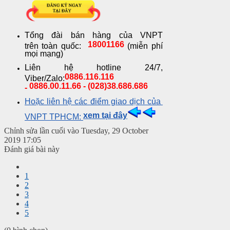
Tổng đài bán hàng của VNPT
18001166
trên toàn quốc:
(miễn phí
mọi mạng)
Liên hệ hotline 24/7,
0886.116.116
Viber/Zalo:
0886.00.11.66 - (028)38.686.686
-
Hoặc liên hệ các điểm giao dịch của
xem tại đây
VNPT TPHCM:
Chỉnh sửa lần cuối vào Tuesday, 29 October
2019 17:05
Đánh giá bài này
1
2
3
4
5