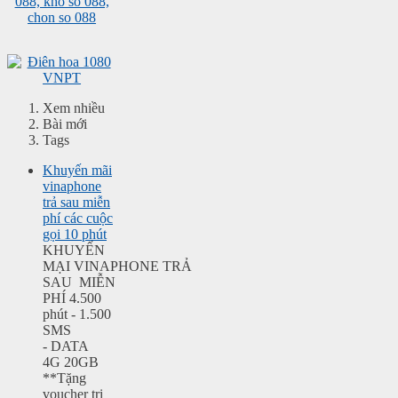
Xem nhiều
Bài mới
Tags
Khuyến mãi
vinaphone
trả sau miễn
phí các cuộc
gọi 10 phút
KHUYẾN
MẠI VINAPHONE TRẢ
SAU MIỄN
PHÍ 4.500
phút - 1.500
SMS
- DATA
4G 20GB
**Tặng
voucher trị