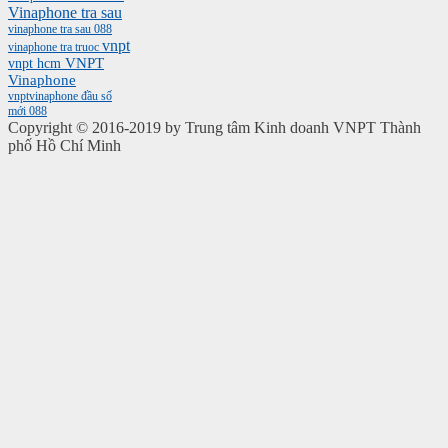
Vinaphone tra sau
vinaphone tra sau 088
vnpt
vinaphone tra truoc
vnpt hcm
VNPT
Vinaphone
vnptvinaphone
đầu số
mới 088
Copyright © 2016-2019 by Trung tâm Kinh doanh VNPT Thành
phố Hồ Chí Minh