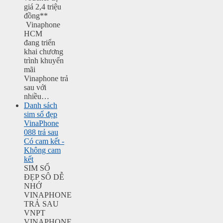
giá 2,4 triệu
đồng**
Vinaphone
HCM
đang triển
khai chương
trình khuyến
mãi
Vinaphone trả
sau với
nhiều…
Danh sách
sim số đẹp
VinaPhone
088 trả sau
Có cam kết -
Không cam
kết
SIM SỐ
ĐẸP SÔ DỄ
NHỚ
VINAPHONE
TRẢ SAU
VNPT
VINAPHONE