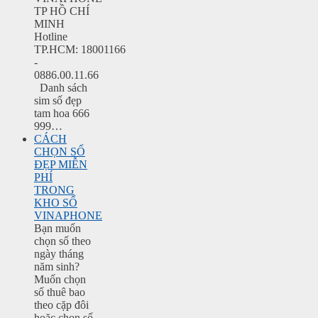
TP HỒ CHÍ
MINH
Hotline
TP.HCM: 18001166
-
0886.00.11.66
Danh sách
sim số đẹp
tam hoa 666
999…
CÁCH
CHỌN SỐ
ĐẸP MIỄN
PHÍ
TRONG
KHO SỐ
VINAPHONE
Bạn muốn
chọn số theo
ngày tháng
năm sinh?
Muốn chọn
số thuê bao
theo cặp đôi
hoặc chọn số