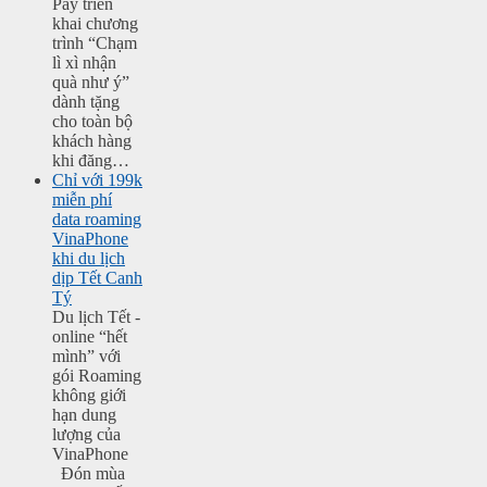
Pay triển
khai chương
trình “Chạm
lì xì nhận
quà như ý”
dành tặng
cho toàn bộ
khách hàng
khi đăng…
Chỉ với 199k
miễn phí
data roaming
VinaPhone
khi du lịch
dịp Tết Canh
Tý
Du lịch Tết -
online “hết
mình” với
gói Roaming
không giới
hạn dung
lượng của
VinaPhone
Đón mùa