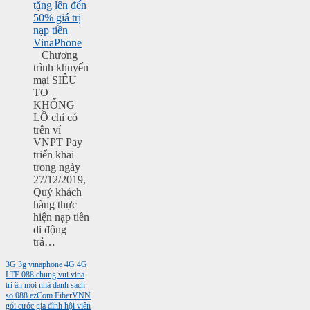
tặng lên đến
50% giá trị
nạp tiền
VinaPhone
Chương
trình khuyến
mại SIÊU
TO
KHỔNG
LỒ chỉ có
trên ví
VNPT Pay
triển khai
trong ngày
27/12/2019,
Quý khách
hàng thực
hiện nạp tiền
di động
trả…
3G
3g vinaphone
4G
4G
LTE
088
chung vui vina
tri ân mọi nhà
danh sach
so 088
ezCom
FiberVNN
gói cước gia đình
hội viên