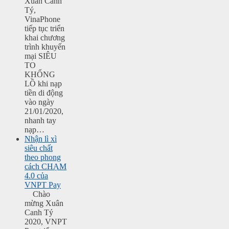
Xuân Canh
Tý,
VinaPhone
tiếp tục triển
khai chương
trình khuyến
mại SIÊU
TO
KHỔNG
LỒ khi nạp
tiền di động
vào ngày
21/01/2020,
nhanh tay
nạp…
Nhận lì xì
siêu chất
theo phong
cách CHẠM
4.0 của
VNPT Pay
Chào
mừng Xuân
Canh Tý
2020, VNPT