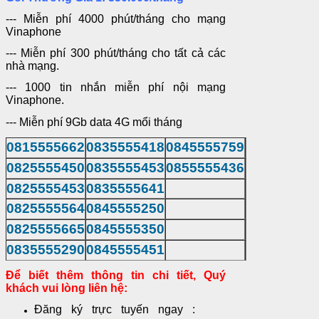
--- Miễn phí 4000 phút/tháng cho mạng
Vinaphone
--- Miễn phí 300 phút/tháng cho tất cả các
nhà mạng.
--- 1000 tin nhắn miễn phí nội mạng
Vinaphone.
--- Miễn phí 9Gb data 4G mổi tháng
0815555662
0835555418
0845555759
0825555450
0835555453
0855555436
0825555453
0835555641
0825555564
0845555250
0825555665
0845555350
0835555290
0845555451
Để biết thêm thông tin chi tiết, Quý
khách vui lòng liên hệ:
Đăng ký trực tuyến ngay :