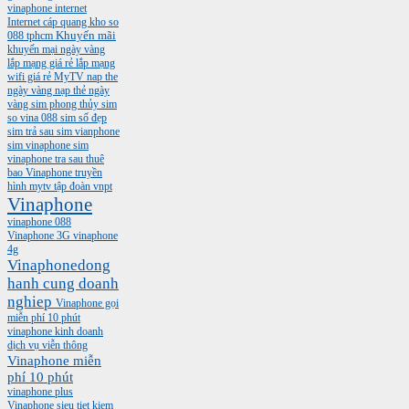
vinaphone
internet
Internet cáp quang
kho so
088 tphcm
Khuyến mãi
khuyến mại ngày vàng
lắp mạng giá rẻ
lắp mạng
wifi giá rẻ
MyTV
nap the
ngày vàng
nạp thẻ ngày
vàng
sim phong thủy
sim
so vina 088
sim số đẹp
sim trả sau
sim vianphone
sim vinaphone
sim
vinaphone tra sau
thuê
bao Vinaphone
truyền
hình mytv
tập đoàn vnpt
Vinaphone
vinaphone 088
Vinaphone 3G
vinaphone
4g
Vinaphonedong
hanh cung doanh
nghiep
Vinaphone gọi
miễn phí 10 phút
vinaphone kinh doanh
dịch vụ viễn thông
Vinaphone miễn
phí 10 phút
vinaphone plus
Vinaphone sieu tiet kiem