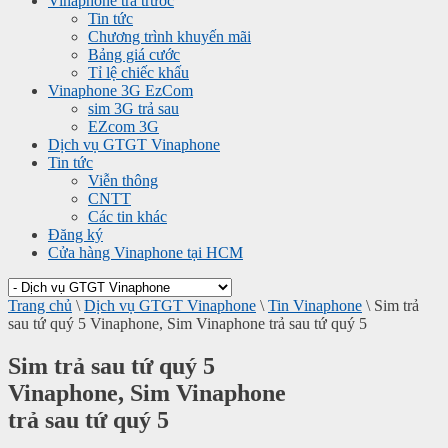
Vinaphone trả trước
Tin tức
Chương trình khuyến mãi
Bảng giá cước
Tỉ lệ chiếc khấu
Vinaphone 3G EzCom
sim 3G trả sau
EZcom 3G
Dịch vụ GTGT Vinaphone
Tin tức
Viễn thông
CNTT
Các tin khác
Đăng ký
Cửa hàng Vinaphone tại HCM
Trang chủ
\
Dịch vụ GTGT Vinaphone
\
Tin Vinaphone
\
Sim trả
sau tứ quý 5 Vinaphone, Sim Vinaphone trả sau tứ quý 5
Sim trả sau tứ quý 5
Vinaphone, Sim Vinaphone
trả sau tứ quý 5