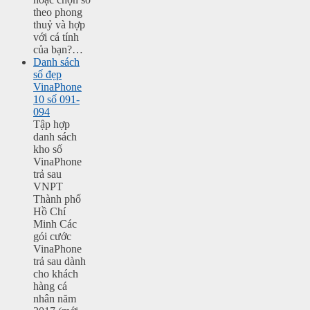
theo phong
thuỷ và hợp
với cá tính
của bạn?…
Danh sách
số đẹp
VinaPhone
10 số 091-
094
Tập hợp
danh sách
kho số
VinaPhone
trả sau
VNPT
Thành phố
Hồ Chí
Minh Các
gói cước
VinaPhone
trả sau dành
cho khách
hàng cá
nhân năm