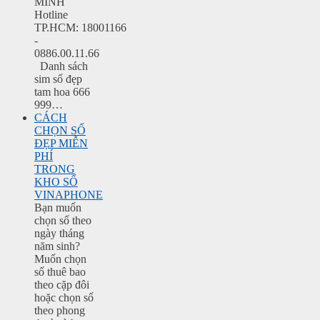
MINH
Hotline
TP.HCM: 18001166
-
0886.00.11.66
Danh sách
sim số đẹp
tam hoa 666
999…
CÁCH
CHỌN SỐ
ĐẸP MIỄN
PHÍ
TRONG
KHO SỐ
VINAPHONE
Bạn muốn
chọn số theo
ngày tháng
năm sinh?
Muốn chọn
số thuê bao
theo cặp đôi
hoặc chọn số
theo phong