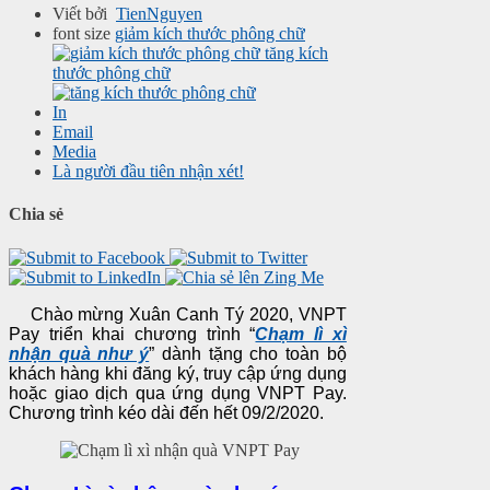
Viết bởi
TienNguyen
font size
giảm kích thước phông chữ
tăng kích
thước phông chữ
In
Email
Media
Là người đầu tiên nhận xét!
Chia sẻ
Chào mừng Xuân Canh Tý 2020, VNPT
Pay triển khai chương trình “
Chạm lì xì
nhận quà như ý
” dành tặng cho toàn bộ
khách hàng khi đăng ký, truy cập ứng dụng
hoặc giao dịch qua ứng dụng VNPT Pay.
Chương trình kéo dài đến hết 09/2/2020.