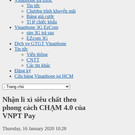
Vinaphone trả trước
Tin tức
Chương trình khuyến mãi
Bảng giá cước
Tỉ lệ chiếc khấu
Vinaphone 3G EzCom
sim 3G trả sau
EZcom 3G
Dịch vụ GTGT Vinaphone
Tin tức
Viễn thông
CNTT
Các tin khác
Đăng ký
Cửa hàng Vinaphone tại HCM
Nhận lì xì siêu chất theo
phong cách CHẠM 4.0 của
VNPT Pay
Thursday, 16 January 2020 10:28