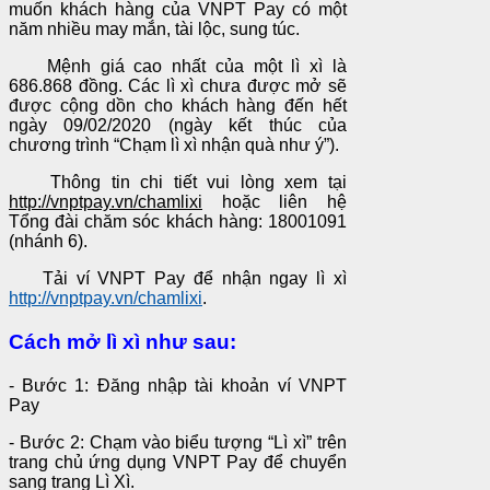
muốn khách hàng của VNPT Pay có một
năm nhiều may mắn, tài lộc, sung túc.
Mệnh giá cao nhất của một lì xì là
686.868 đồng. Các lì xì chưa được mở sẽ
được cộng dồn cho khách hàng đến hết
ngày 09/02/2020 (ngày kết thúc của
chương trình “Chạm lì xì nhận quà như ý”).
Thông tin chi tiết vui lòng xem tại
http://vnptpay.vn/chamlixi
hoặc liên hệ
Tổng đài chăm sóc khách hàng: 18001091
(nhánh 6).
Tải ví VNPT Pay để nhận ngay lì xì
http://vnptpay.vn/chamlixi
.
Cách mở lì xì như sau:
- Bước 1: Đăng nhập tài khoản ví VNPT
Pay
- Bước 2: Chạm vào biểu tượng “Lì xì” trên
trang chủ ứng dụng VNPT Pay để chuyển
sang trang Lì Xì.