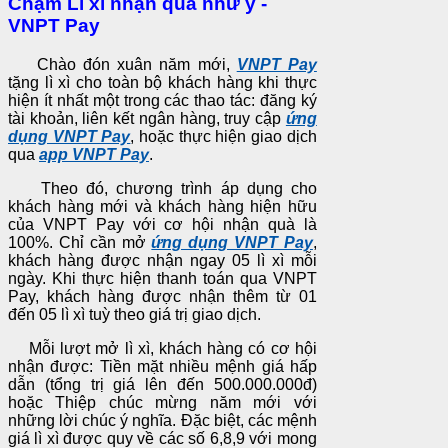
Chạm Lì xì nhận quà như ý -
VNPT Pay
Chào đón xuân năm mới,
VNPT Pay
tặng lì xì cho toàn bộ khách hàng khi thực
hiện ít nhất một trong các thao tác: đăng ký
tài khoản, liên kết ngân hàng, truy cập
ứng
dụng VNPT Pay
, hoặc thực hiện giao dịch
qua
app VNPT Pay
.
Theo đó, chương trình áp dụng cho
khách hàng mới và khách hàng hiện hữu
của VNPT Pay với cơ hội nhận quà là
100%. Chỉ cần mở
ứng dụng VNPT Pay
,
khách hàng được nhận ngay 05 lì xì mỗi
ngày. Khi thực hiện thanh toán qua VNPT
Pay, khách hàng được nhận thêm từ 01
đến 05 lì xì tuỳ theo giá trị giao dịch.
Mỗi lượt mở lì xì, khách hàng có cơ hội
nhận được: Tiền mặt nhiều mệnh giá hấp
dẫn (tổng trị giá lên đến 500.000.000đ)
hoặc Thiệp chúc mừng năm mới với
những lời chúc ý nghĩa. Đặc biệt, các mệnh
giá lì xì được quy về các số 6,8,9 với mong