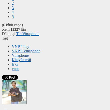
2
3
4
5
(0 bình chọn)
Xem
11327
lần
Đăng tại
Tin Vinaphone
Tag
VNPT Pay
VNPT Vinaphone
Vinaphone
Khuyến mãi
lì xì
vnpt