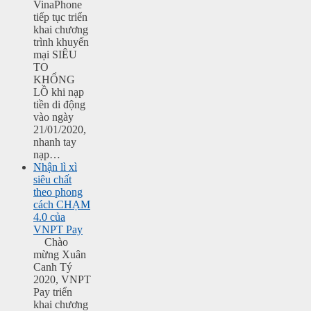
VinaPhone
tiếp tục triển
khai chương
trình khuyến
mại SIÊU
TO
KHỔNG
LỒ khi nạp
tiền di động
vào ngày
21/01/2020,
nhanh tay
nạp…
Nhận lì xì
siêu chất
theo phong
cách CHẠM
4.0 của
VNPT Pay
Chào
mừng Xuân
Canh Tý
2020, VNPT
Pay triển
khai chương