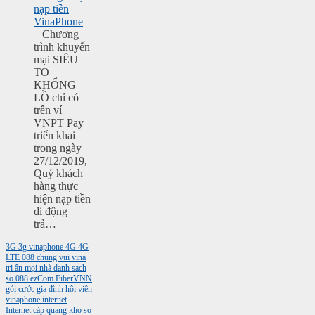
nạp tiền
VinaPhone
Chương
trình khuyến
mại SIÊU
TO
KHỔNG
LỒ chỉ có
trên ví
VNPT Pay
triển khai
trong ngày
27/12/2019,
Quý khách
hàng thực
hiện nạp tiền
di động
trả…
3G
3g vinaphone
4G
4G
LTE
088
chung vui vina
tri ân mọi nhà
danh sach
so 088
ezCom
FiberVNN
gói cước gia đình
hội viên
vinaphone
internet
Internet cáp quang
kho so