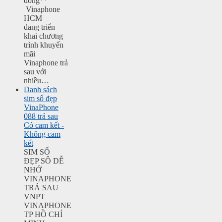
đồng**
Vinaphone
HCM
đang triển
khai chương
trình khuyến
mãi
Vinaphone trả
sau với
nhiều…
Danh sách
sim số đẹp
VinaPhone
088 trả sau
Có cam kết -
Không cam
kết
SIM SỐ
ĐẸP SÔ DỄ
NHỚ
VINAPHONE
TRẢ SAU
VNPT
VINAPHONE
TP HỒ CHÍ