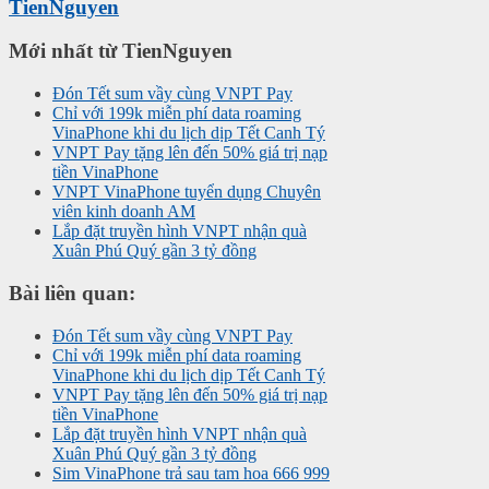
TienNguyen
Mới nhất từ TienNguyen
Đón Tết sum vầy cùng VNPT Pay
Chỉ với 199k miễn phí data roaming
VinaPhone khi du lịch dịp Tết Canh Tý
VNPT Pay tặng lên đến 50% giá trị nạp
tiền VinaPhone
VNPT VinaPhone tuyển dụng Chuyên
viên kinh doanh AM
Lắp đặt truyền hình VNPT nhận quà
Xuân Phú Quý gần 3 tỷ đồng
Bài liên quan:
Đón Tết sum vầy cùng VNPT Pay
Chỉ với 199k miễn phí data roaming
VinaPhone khi du lịch dịp Tết Canh Tý
VNPT Pay tặng lên đến 50% giá trị nạp
tiền VinaPhone
Lắp đặt truyền hình VNPT nhận quà
Xuân Phú Quý gần 3 tỷ đồng
Sim VinaPhone trả sau tam hoa 666 999