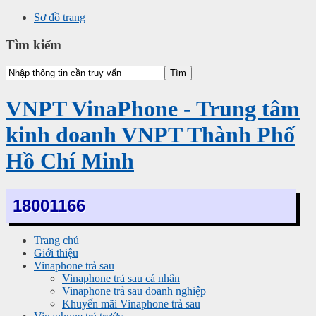
Sơ đồ trang
Tìm kiếm
VNPT VinaPhone - Trung tâm
kinh doanh VNPT Thành Phố
Hồ Chí Minh
18001166
Trang chủ
Giới thiệu
Vinaphone trả sau
Vinaphone trả sau cá nhân
Vinaphone trả sau doanh nghiệp
Khuyến mãi Vinaphone trả sau