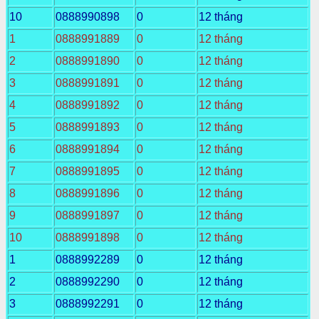
10
0888990898
0
12 tháng
1
0888991889
0
12 tháng
2
0888991890
0
12 tháng
3
0888991891
0
12 tháng
4
0888991892
0
12 tháng
5
0888991893
0
12 tháng
6
0888991894
0
12 tháng
7
0888991895
0
12 tháng
8
0888991896
0
12 tháng
9
0888991897
0
12 tháng
10
0888991898
0
12 tháng
1
0888992289
0
12 tháng
2
0888992290
0
12 tháng
3
0888992291
0
12 tháng