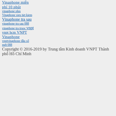
Vinaphone miễn
phí 10 phút
vinaphone plus
Vinaphone sieu tiet kiem
Vinaphone tra sau
vinaphone tra sau 088
vnpt
vinaphone tra truoc
vnpt hcm
VNPT
Vinaphone
vnptvinaphone
đầu số
mới 088
Copyright © 2016-2019 by Trung tâm Kinh doanh VNPT Thành
phố Hồ Chí Minh