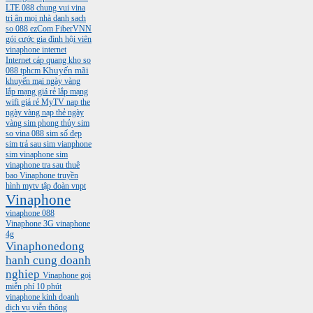
LTE
088
chung vui vina
tri ân mọi nhà
danh sach
so 088
ezCom
FiberVNN
gói cước gia đình
hội viên
vinaphone
internet
Internet cáp quang
kho so
088 tphcm
Khuyến mãi
khuyến mại ngày vàng
lắp mạng giá rẻ
lắp mạng
wifi giá rẻ
MyTV
nap the
ngày vàng
nạp thẻ ngày
vàng
sim phong thủy
sim
so vina 088
sim số đẹp
sim trả sau
sim vianphone
sim vinaphone
sim
vinaphone tra sau
thuê
bao Vinaphone
truyền
hình mytv
tập đoàn vnpt
Vinaphone
vinaphone 088
Vinaphone 3G
vinaphone
4g
Vinaphonedong
hanh cung doanh
nghiep
Vinaphone gọi
miễn phí 10 phút
vinaphone kinh doanh
dịch vụ viễn thông