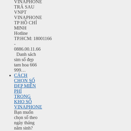
VINAPHONE
TRẢ SAU
VNPT
VINAPHONE
TP HỒ CHÍ
MINH
Hotline
TP.HCM: 18001166
-
0886.00.11.66
Danh sách
sim số đẹp
tam hoa 666
999…
CÁCH
CHỌN SỐ
ĐẸP MIỄN
PHÍ
TRONG
KHO SỐ
VINAPHONE
Bạn muốn
chọn số theo
ngày tháng
năm sinh?