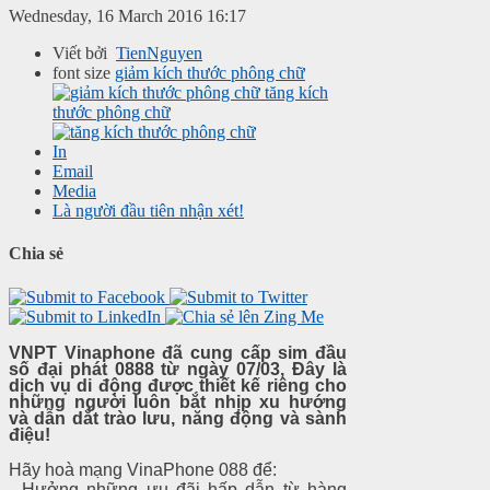
Wednesday, 16 March 2016 16:17
Viết bởi
TienNguyen
font size
giảm kích thước phông chữ
tăng kích
thước phông chữ
In
Email
Media
Là người đầu tiên nhận xét!
Chia sẻ
VNPT Vinaphone đã cung cấp sim đầu
số đại phát 0888 từ ngày 07/03, Đây là
dịch vụ di động được thiết kế riêng cho
những người luôn bắt nhịp xu hướng
và dẫn dắt trào lưu, năng động và sành
điệu!
Hãy hoà mạng VinaPhone 088 để:
- Hưởng những ưu đãi hấp dẫn từ hàng