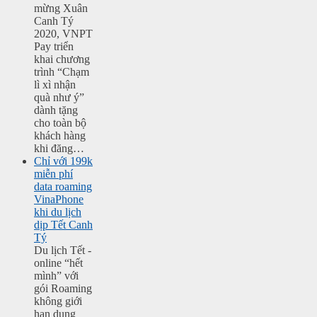
mừng Xuân
Canh Tý
2020, VNPT
Pay triển
khai chương
trình “Chạm
lì xì nhận
quà như ý”
dành tặng
cho toàn bộ
khách hàng
khi đăng…
Chỉ với 199k
miễn phí
data roaming
VinaPhone
khi du lịch
dịp Tết Canh
Tý
Du lịch Tết -
online “hết
mình” với
gói Roaming
không giới
hạn dung